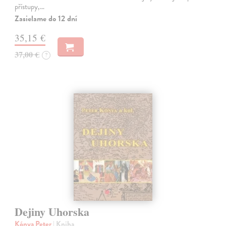
přístupy,…
Zasielame do 12 dní
35,15 €
37,00 €
?
Dejiny Uhorska
Kónya Peter
| Kniha