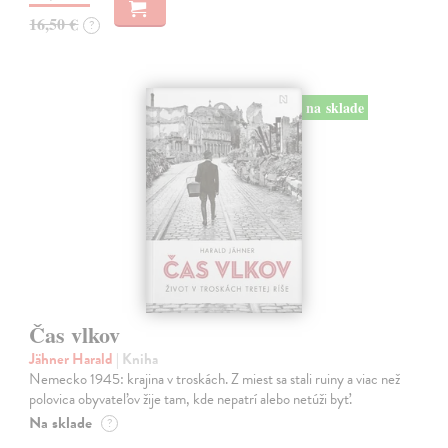
16,50 €
?
na sklade
Čas vlkov
Jähner Harald
| Kniha
Nemecko 1945: krajina v troskách. Z miest sa stali ruiny a viac než
polovica obyvateľov žije tam, kde nepatrí alebo netúži byť.
Na sklade
?