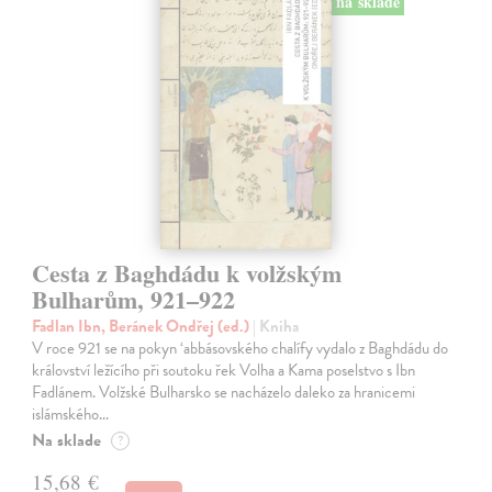
na sklade
Cesta z Baghdádu k volžským
Bulharům, 921–922
Fadlan Ibn, Beránek Ondřej (ed.)
| Kniha
V roce 921 se na pokyn ‘abbásovského chalífy vydalo z Baghdádu do
království ležícího při soutoku řek Volha a Kama poselstvo s Ibn
Fadlánem. Volžské Bulharsko se nacházelo daleko za hranicemi
islámského…
Na sklade
?
15,68 €