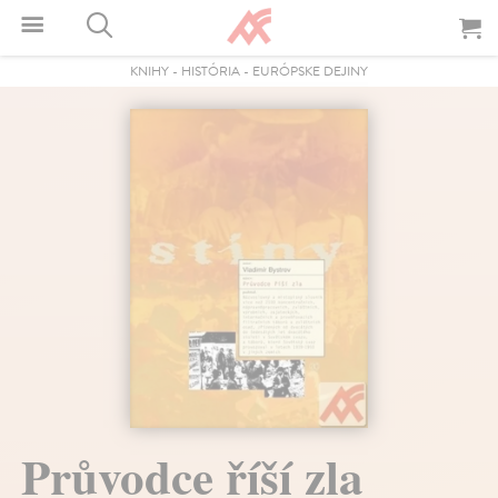
KNIHY
-
HISTÓRIA
-
EURÓPSKE DEJINY
Průvodce říší zla