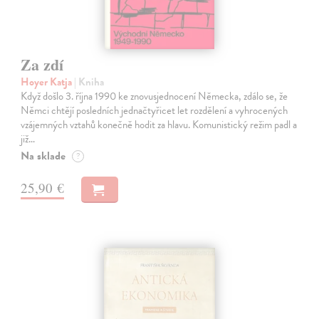
Za zdí
Hoyer Katja
| Kniha
Když došlo 3. října 1990 ke znovusjednocení Německa, zdálo se, že
Němci chtějí posledních jednačtyřicet let rozdělení a vyhrocených
vzájemných vztahů konečně hodit za hlavu. Komunistický režim padl a
již…
Na sklade
?
25,90 €