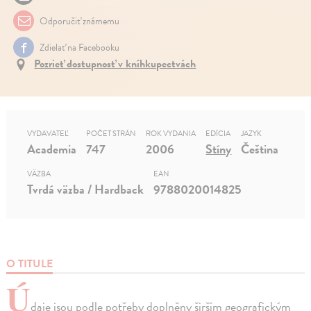
Odporučiť známemu
Zdielať na Facebooku
Pozrieť dostupnosť v kníhkupectvách
VYDAVATEĽ
POČET STRÁN
ROK VYDANIA
EDÍCIA
JAZYK
Academia
747
2006
Stíny
Čeština
VÄZBA
EAN
Tvrdá väzba / Hardback
9788020014825
O TITULE
Ú
daje jsou podle potřeby doplněny širším geografickým