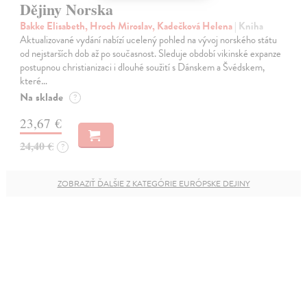
Dějiny Norska
Bakke Elisabeth, Hroch Miroslav, Kadečková Helena
| Kniha
Aktualizované vydání nabízí ucelený pohled na vývoj norského státu
od nejstarších dob až po současnost. Sleduje období vikinské expanze
postupnou christianizaci i dlouhé soužití s Dánskem a Švédskem,
které…
Na sklade
?
23,67 €
24,40 €
?
ZOBRAZIŤ ĎALŠIE Z KATEGÓRIE EURÓPSKE DEJINY