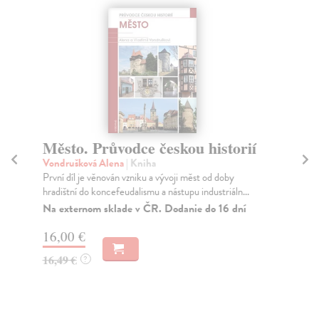
Město. Průvodce českou historií
P
Vondrušková Alena
| Kniha
At
První díl je věnován vzniku a vývoji měst od doby
Pro
hradištní do koncefeudalismu a nástupu industriáln...
kac
Na externom sklade v ČR. Dodanie do 16 dní
Za
16,00 €
9,
16,49 €
9,
?