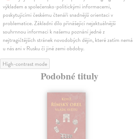
výkladem a společensko-politickými informacemi,
poskytujícími českému čtenáři snadnější orientaci v
problematice. Základní dílo přinášející nejaktuálnější
souhrnnou informaci k našemu poznání jedné z
nejtragičtějších stránek novodobých dějin, které zatím nemá
u nás ani v Rusku či jiné zemi obdoby.
High-contrast mode
Podobné tituly