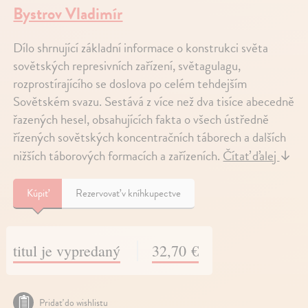
Bystrov Vladimír
Dílo shrnující základní informace o konstrukci světa
sovětských represivních zařízení, světagulagu,
rozprostírajícího se doslova po celém tehdejším
Sovětském svazu. Sestává z více než dva tisíce abecedně
řazených hesel, obsahujících fakta o všech ústředně
řízených sovětských koncentračních táborech a dalších
nižších táborových formacích a zařízeních.
Čítať ďalej
↓
Kúpiť
Rezervovať v kníhkupectve
titul je vypredaný
32,70 €
Pridať do wishlistu