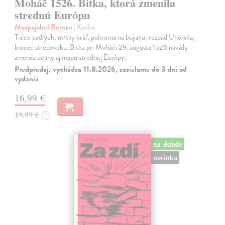
Moháč 1526. Bitka, ktorá zmenila
strednú Európu
Mocpajchel Roman
| Kniha
Tisíce padlých, mŕtvy kráľ, pohroma na bojisku, rozpad Uhorska,
koniec stredoveku. Bitka pri Moháči 29. augusta 1526 navždy
zmenila dejiny aj mapu strednej Európy.
Predpredaj, vychádza 11.8.2026, zasielame do 3 dní od
vydania
16,99 €
19,99 €
?
na sklade
novinka