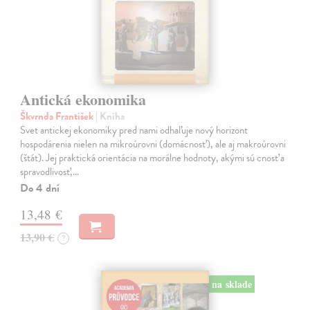
Antická ekonomika
Škvrnda František
| Kniha
Svet antickej ekonomiky pred nami odhaľuje nový horizont
hospodárenia nielen na mikroúrovni (domácnosť), ale aj makroúrovni
(štát). Jej praktická orientácia na morálne hodnoty, akými sú cnosť a
spravodlivosť,…
Do 4 dní
13,48 €
13,90 €
?
na sklade