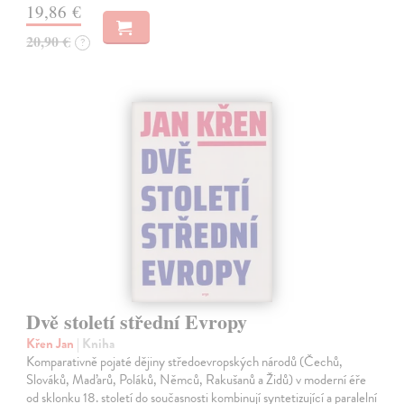
19,86 €
20,90 €
?
Dvě století střední Evropy
Křen Jan
| Kniha
Komparativně pojaté dějiny středoevropských národů (Čechů,
Slováků, Maďarů, Poláků, Němců, Rakušanů a Židů) v moderní éře
od sklonku 18. století do současnosti kombinují syntetizující a paralelní