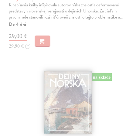
K napísaniu knihy inšpirovala autorov nízka znalosť a deformované
predstavy v slovenskej verejnosti o dejinách Uhorska. Za cieľ si v
prvom rade stanovili rozšíriť úroveň znalostí o tejto problematike a…
Do 4 dní
29,00 €
29,90 €
?
na sklade