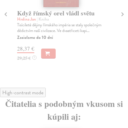
Když římský orel vládl světu
K
Hrdina Jan
| Kniha
Br
Tisícileté dějiny římského impéria se staly společným
Kni
dědictvím naší civilizace. Ve dvaatřiceti kapi...
tex
zása
Zasielame do 10 dní
Na
28,37 €
31
29,25 €
?
32
High-contrast mode
Čitatelia s podobným vkusom si
kúpili aj: