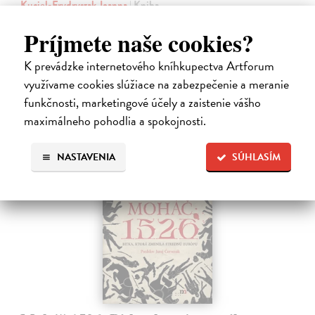
Kuciel-Frydryszak Joanna
| Kniha
„Neplač, dieťa moje. Každá žena je otrokyňa, tak ani ty nebudeš
Príjmete naše cookies?
vyvolená,“ hovorí babka svojej mladej vnučke.
Na sklade
?
K prevádzke internetového kníhkupectva Artforum
23,66 €
využívame cookies slúžiace na zabezpečenie a meranie
24,90 €
funkčnosti, marketingové účely a zaistenie vášho
?
maximálneho pohodlia a spokojnosti.
predpredaj
NASTAVENIA
SÚHLASÍM