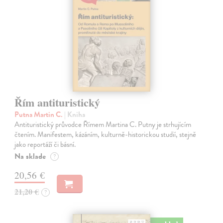
Řím antituristický
Putna Martin C.
| Kniha
Antituristický průvodce Římem Martina C. Putny je strhujícím
čtením. Manifestem, kázáním, kulturně-historickou studií, stejně
jako reportáží či básní.
Na sklade
?
20,56 €
21,20 €
?