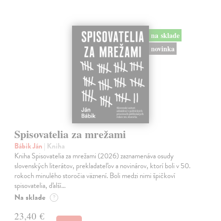
na sklade
novinka
Spisovatelia za mrežami
Bábik Ján
| Kniha
Kniha Spisovatelia za mrežami (2026) zaznamenáva osudy
slovenských literátov, prekladateľov a novinárov, ktorí boli v 50.
rokoch minulého storočia väznení. Boli medzi nimi špičkoví
spisovatelia, ďalší…
Na sklade
?
23,40 €