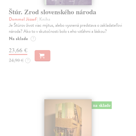
Štúr. Zrod slovenského národa
Demmel József
| Kniha
Je Štúrov život viac mýtus, alebo vysnená predstava o zakladateľovi
národa? Ako to v skutočnosti bolo s eho vzťahmi a láskou?
Na sklade
?
23,66 €
24,90 €
?
na sklade