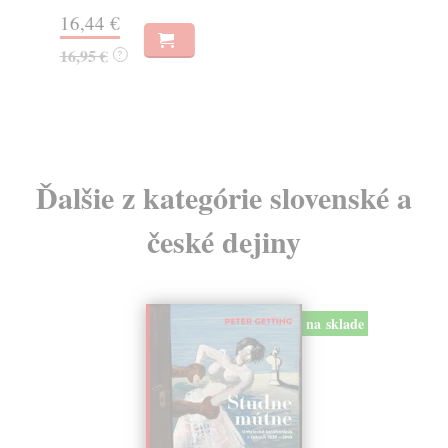
Na
16,44 €
23
16,95 €
?
24
Ďalšie z kategórie slovenské a
české dejiny
na sklade