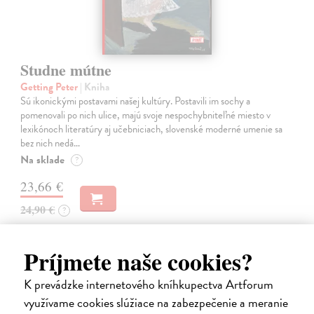
Studne mútne
Getting Peter
| Kniha
Sú ikonickými postavami našej kultúry. Postavili im sochy a
pomenovali po nich ulice, majú svoje nespochybniteľné miesto v
lexikónoch literatúry aj učebniciach, slovenské moderné umenie sa
bez nich nedá…
Na sklade
?
23,66 €
24,90 €
?
Príjmete naše cookies?
na sklade
K prevádzke internetového kníhkupectva Artforum
využívame cookies slúžiace na zabezpečenie a meranie