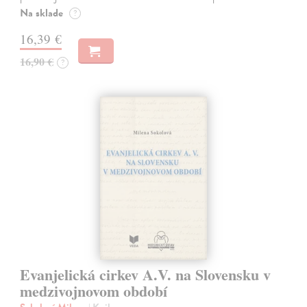
Na sklade
?
16,39 €
16,90 €
?
Evanjelická cirkev A.V. na Slovensku v
medzivojnovom období