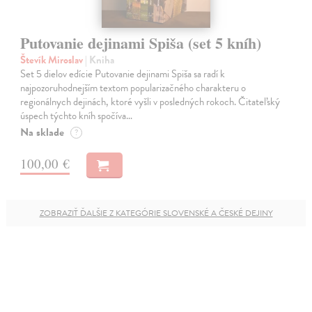
Putovanie dejinami Spiša (set 5 kníh)
Števík Miroslav
| Kniha
Set 5 dielov edície Putovanie dejinami Spiša sa radí k
najpozoruhodnejším textom popularizačného charakteru o
regionálnych dejinách, ktoré vyšli v posledných rokoch. Čitateľský
úspech týchto kníh spočíva…
Na sklade
?
100,00 €
ZOBRAZIŤ ĎALŠIE Z KATEGÓRIE SLOVENSKÉ A ČESKÉ DEJINY