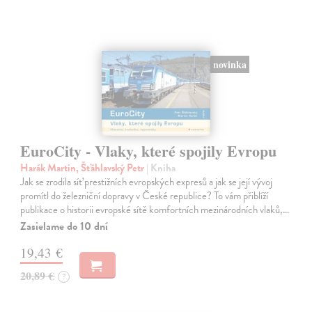
novinka
EuroCity - Vlaky, které spojily Evropu
Harák Martin, Šťáhlavský Petr
| Kniha
Jak se zrodila síť prestižních evropských expresů a jak se její vývoj
promítl do železniční dopravy v České republice? To vám přiblíží
publikace o historii evropské sítě komfortních mezinárodních vlaků,…
Zasielame do 10 dní
19,43 €
20,89 €
?