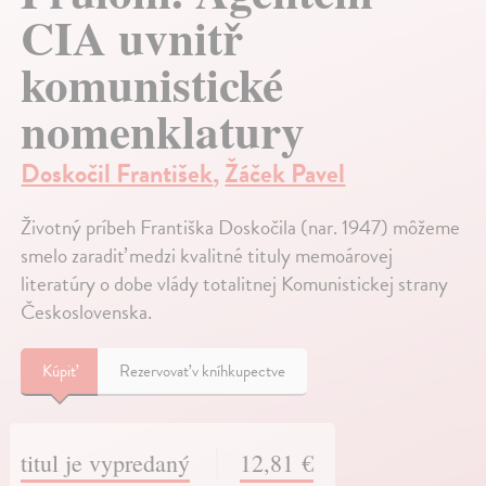
CIA uvnitř
komunistické
nomenklatury
Doskočil František
,
Žáček Pavel
Životný príbeh Františka Doskočila (nar. 1947) môžeme
smelo zaradiť medzi kvalitné tituly memoárovej
literatúry o dobe vlády totalitnej Komunistickej strany
Československa.
Kúpiť
Rezervovať v kníhkupectve
titul je vypredaný
12,81 €