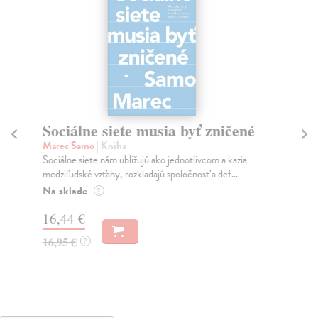
Sociálne siete musia byť zničené
S
K
Marec Samo
| Kniha
Sociálne siete nám ubližujú ako jednotlivcom a kazia
Mik
medziľudské vzťahy, rozkladajú spoločnosť a def...
Mon
o k
Na sklade
?
Na
16,44 €
23
16,95 €
?
24