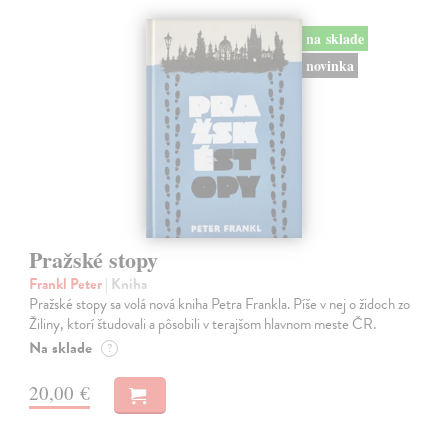
na sklade
novinka
Pražské stopy
Frankl Peter
| Kniha
Pražské stopy sa volá nová kniha Petra Frankla. Píše v nej o židoch zo
Žiliny, ktorí študovali a pôsobili v terajšom hlavnom meste ČR.
Na sklade
?
20,00 €