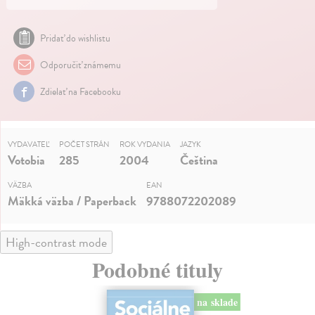
Pridať do wishlistu
Odporučiť známemu
Zdielať na Facebooku
VYDAVATEĽ
POČET STRÁN
ROK VYDANIA
JAZYK
Votobia
285
2004
Čeština
VÄZBA
EAN
Mäkká väzba / Paperback
9788072202089
High-contrast mode
Podobné tituly
na sklade