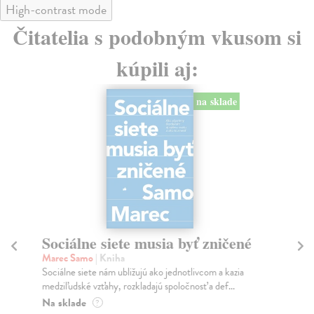
High-contrast mode
Čitatelia s podobným vkusom si
kúpili aj:
na sklade
Sociálne siete musia byť zničené
S
K
Marec Samo
| Kniha
Sociálne siete nám ubližujú ako jednotlivcom a kazia
Mik
medziľudské vzťahy, rozkladajú spoločnosť a def...
Mon
o k
Na sklade
?