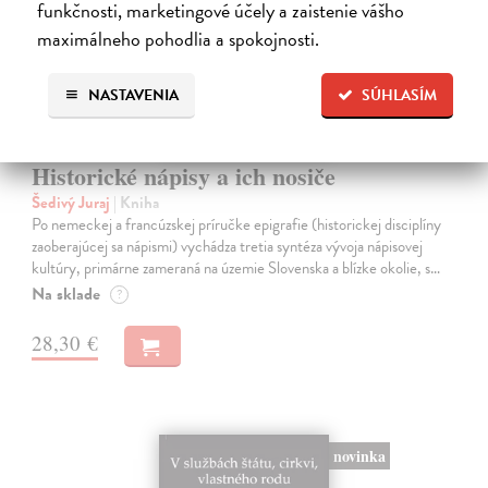
funkčnosti, marketingové účely a zaistenie vášho
maximálneho pohodlia a spokojnosti.
NASTAVENIA
SÚHLASÍM
Historické nápisy a ich nosiče
Šedivý Juraj
| Kniha
Po nemeckej a francúzskej príručke epigrafie (historickej disciplíny
zaoberajúcej sa nápismi) vychádza tretia syntéza vývoja nápisovej
kultúry, primárne zameraná na územie Slovenska a blízke okolie, s…
Na sklade
?
28,30 €
novinka