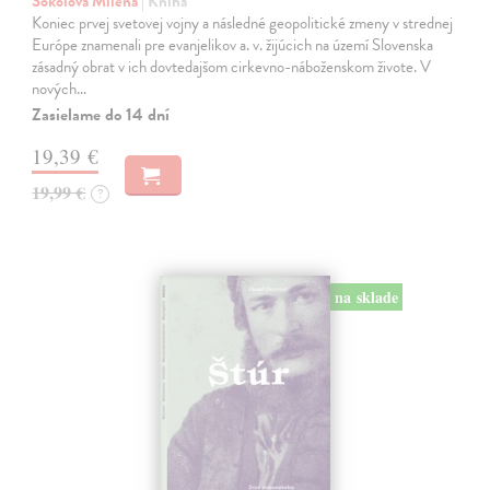
Sokolová Milena
| Kniha
Koniec prvej svetovej vojny a následné geopolitické zmeny v strednej
Európe znamenali pre evanjelikov a. v. žijúcich na území Slovenska
zásadný obrat v ich dovtedajšom cirkevno-náboženskom živote. V
nových…
Zasielame do 14 dní
19,39 €
19,99 €
?
na sklade