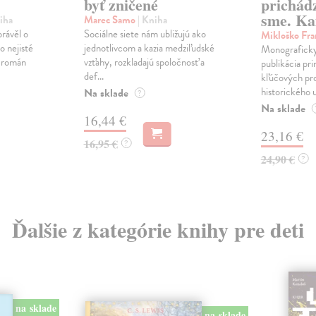
byť zničené
prichád
sme. Ka
iha
Marec Samo
| Kniha
právěl o
Sociálne siete nám ubližujú ako
Mikloško Fra
o nejisté
jednotlivcom a kazia medziľudské
Monograficky
ý román
vzťahy, rozkladajú spoločnosť a
publikácia pri
def...
kľúčových pr
historického u
Na sklade
?
Na sklade
16,44 €
23,16 €
16,95 €
?
24,90 €
?
Ďalšie z kategórie knihy pre deti
na sklade
na sklade