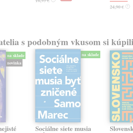
16,95 €
24,90 €
?
atelia s podobným vkusom si kúpili
na sklade
na sklade
novinka
ejisté
Sociálne siete musia
Slovens