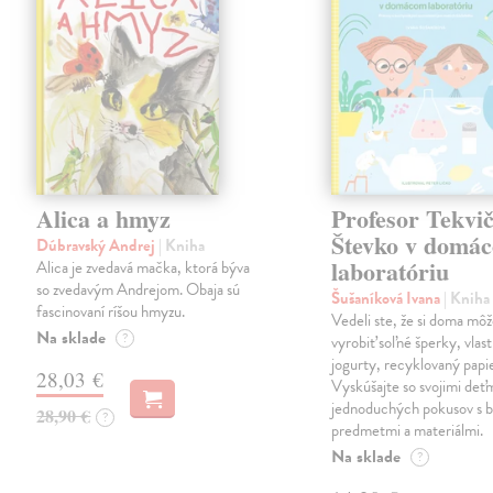
Alica a hmyz
Profesor Tekvi
Števko v domá
Dúbravský Andrej
| Kniha
laboratóriu
Alica je zvedavá mačka, ktorá býva
so zvedavým Andrejom. Obaja sú
Šušaníková Ivana
| Kniha
fascinovaní ríšou hmyzu.
Vedeli ste, že si doma mô
Na sklade
?
vyrobiť soľné šperky, vlas
jogurty, recyklovaný papi
28,03 €
Vyskúšajte so svojimi deťm
jednoduchých pokusov s 
28,90 €
?
predmetmi a materiálmi.
Na sklade
?