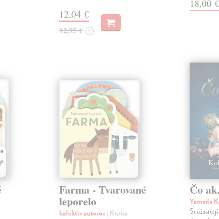
18,00 
12,04 €
12,95 €
?
é
Farma - Tvarované
Čo ak.
leporelo
Yamada K
Si úžasnejš
kolektív autorov
| Kniha