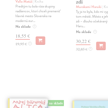
zdi
Vallo Matúš
| Kniha
Predtým tu bola vízia skupiny
Murakami Haruki
| Kn
nadšencov, ktorí chceli premeniť
Ty jsi to byla, kdo mi vy
hlavné mesto Slovenska na
tom městě. Město a jeh
modernú eur...
zdi – dlouho očekávan
Haru...
Na sklade
?
Na sklade
?
18,55 €
30,22 €
19,95 €
?
32,85 €
?
na sklade