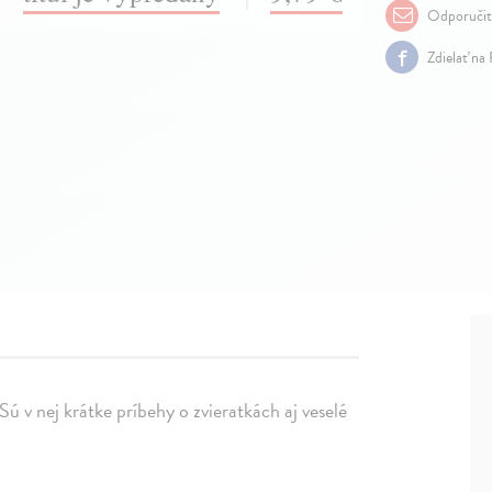
Odporuči
Zdielať na
ú v nej krátke príbehy o zvieratkách aj veselé