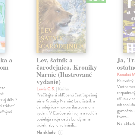
čka a
Lev, šatník a
Ja, Tr
com
čarodejnica. Kroniky
ostatn
Narnie (Ilustrované
Kanaloš 
vydanie)
Polovičný
Vietnamec 
žete
Lewis C.S.
| Kniha
rozpadnutý
tné
Prečítajte si obľúbenú časť úspešnej
záľubu v p
er aj dúhu?
série Kroniky Narnie: Lev, šatník a
ich spoluž
i tridsať
čarodejnica v novom ilustrovanom
gymnázia u
bežnými
vydaní. V Európe zúri vojna a rodičia
života…
posielajú svoje deti z Londýna na
Na sklad
vidiek, aby ich chránili…
Na sklade
?