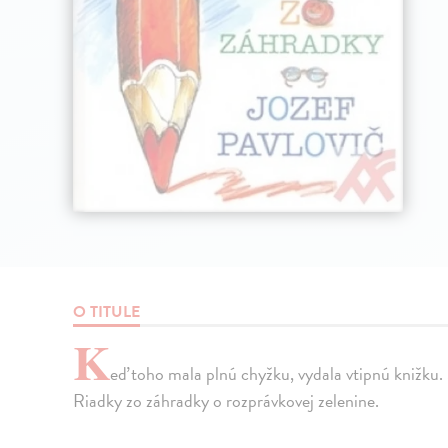
O TITULE
K
eď toho mala plnú chyžku, vydala vtipnú knižku. S
Riadky zo záhradky o rozprávkovej zelenine.