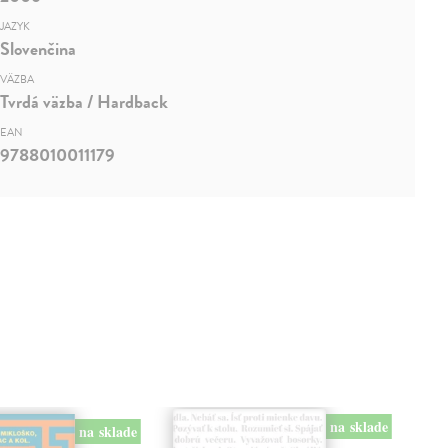
JAZYK
Slovenčina
VÄZBA
Tvrdá väzba / Hardback
EAN
9788010011179
na sklade
na sklade