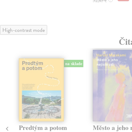
32,85 €
High-contrast mode
Čit
na sklade
Predtým a potom
Město a jeho n