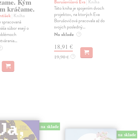
zame. Kým
Borušovičová Eva
| Kniha
Kun
m kráčame.
Táto kniha je spojením dvoch
Poma
projektov, na ktorých Eva
čty
ntišek
| Kniha
Borušovičová pracovala až do
naps
 spracovaná
svojich posledný...
česk
náša súbor esejí o
Na sklade
Na 
oblémoch
?
tvárania...
18,91 €
14
?
19,90 €
15,
?
na sklade
na sklade