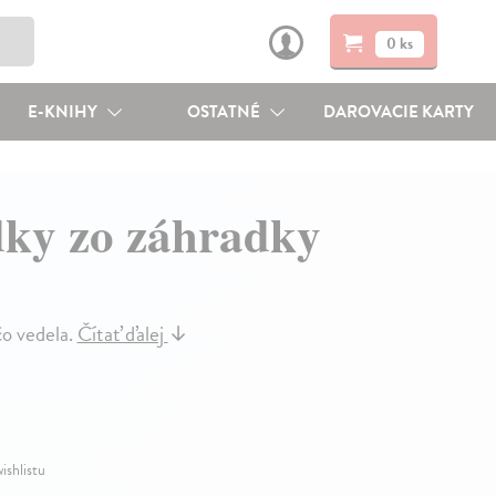
0 ks
E-KNIHY
OSTATNÉ
DAROVACIE KARTY
dky zo záhradky
čo vedela.
Čítať ďalej
↓
ishlistu