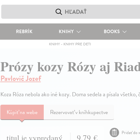
REBRÍK
KNIHY
BOOKS
KNIHY
-
KNIHY PRE DETI
Prózy kozy Rózy aj Ria
Pavlovič Jozef
Koza Róza nebola ako iné kozy. Doma sedela a písala všetko, 
Kúpiť
na webe
Rezervovať v kníhkupectve
Pridať do w
titul je vypredaný
9,79 €