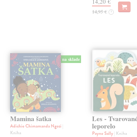
14,20 €
14,95 €
?
na sklade
Mamina šatka
Les - Tvarovan
leporelo
Adichie Chimamanda Ngozi
|
Kniha
Payne Sally
| Kniha