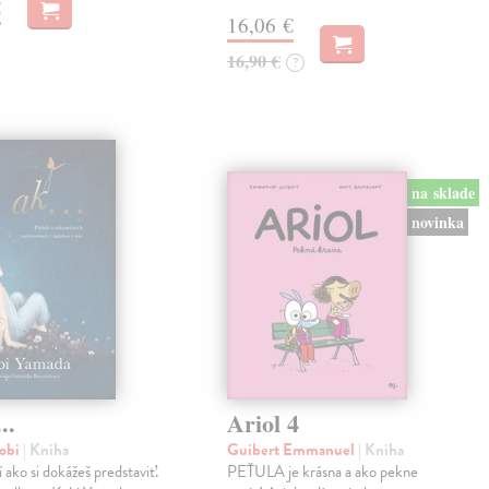
€
16,06 €
16,90 €
?
na sklade
novinka
..
Ariol 4
obi
| Kniha
Guibert Emmanuel
| Kniha
í ako si dokážeš predstaviť.
PEŤULA je krásna a ako pekne