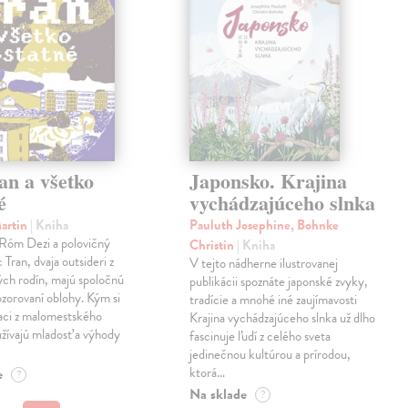
an a všetko
Japonsko. Krajina
é
vychádzajúceho slnka
Martin
| Kniha
Pauluth Josephine, Bohnke
 Róm Dezi a polovičný
Christin
| Kniha
Tran, dvaja outsideri z
V tejto nádherne ilustrovanej
ch rodín, majú spoločnú
publikácii spoznáte japonské zvyky,
ozorovaní oblohy. Kým si
tradície a mnohé iné zaujímavosti
iaci z malomestského
Krajina vychádzajúceho slnka už dlho
žívajú mladosť a výhody
fascinuje ľudí z celého sveta
jedinečnou kultúrou a prírodou,
ktorá…
e
?
Na sklade
?