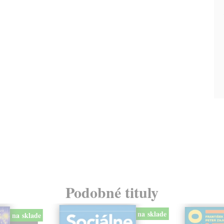
Podobné tituly
na sklade
na sklade