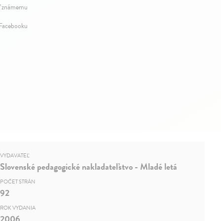
ť známemu
 Facebooku
VYDAVATEĽ
Slovenské pedagogické nakladateľstvo - Mladé letá
POČET STRÁN
92
ROK VYDANIA
2006