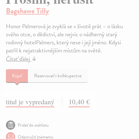
Bagshawe Tilly
Honor Palmerová je zvyklá se v životě prát – o lásku
svého otce, o dědictví, ale nejvíc o nádherný starý
rodinný hotelPalmers, který nese i její jméno. Kdysi
patřil k nejatraktivnějším místům na světě.
Čítať ďalej
↓
Kúpiť
Rezervovať v kníhkupectve
titul je vypredaný
10,40 €
Pridať do wishlistu
Odporučiť známemu