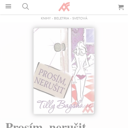
KNIHY
-
BELETRIA
-
SVETOVÁ
Prosím, nerušit