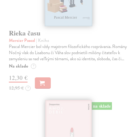
Rieka času
Mercier Pascal
| Kniha
Pascal Mercier bol vždy majstrom filozofického rozprávania. Romány
Nočný vlak do Lisabonu či Váha slov podnietili milióny čitateľov k
zamysleniu sa nad veľkými témami, ako sú identita, sloboda, čas či…
Na sklade
?
12,30 €
12,95 €
?
na sklade