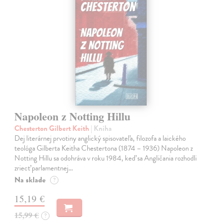
Napoleon z Notting Hillu
Chesterton Gilbert Keith
| Kniha
Dej literárnej prvotiny anglický spisovateľa, filozofa a laického
teológa Gilberta Keitha Chestertona (1874 – 1936) Napoleon z
Notting Hillu sa odohráva v roku 1984, keď sa Angličania rozhodli
zriecť parlamentnej…
Na sklade
?
15,19 €
15,99 €
?