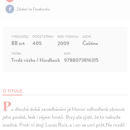
Zdielať na Facebooku
VYDAVATEĽ
POČET STRÁN
ROK VYDANIA
JAZYK
BB art
405
2009
Čeština
VÄZBA
EAN
Tvrdá väzba / Hardback
9788073816315
O TITULE
P
o dlouhé době zanedbávání je Honor odhodlaná obnovit
jeho pověst, lesk i zájem hostů. Brzy ale zjistí, že to nebude
snadné. Proti ní stojí Lucas Ruiz, a i on se umí prát.Na rozdíl