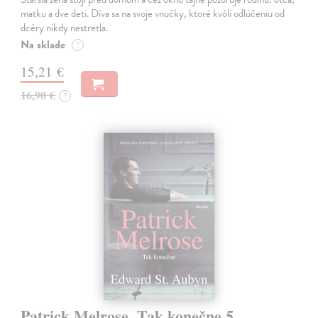
matku a dve deti. Díva sa na svoje vnučky, ktoré kvôli odlúčeniu od
dcéry nikdy nestretla.
Na sklade
?
15,21 €
16,90 €
?
Patrick Melrose. Tak konečne 5