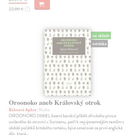
22,00 €
?
na sklade
novinka
Oroonoko aneb Královský otrok
Behnová Aphra
| Kniha
OROONOKO (1688), bizarní barokní příběh afrického prince
uvrženého do otroctví v Surinamu, patří k nejvýznamnějším textům z
období počátků britského románu, bývá označován za první anglické
dílo, které…