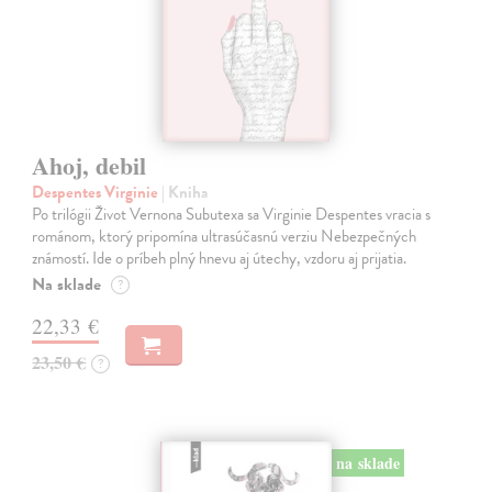
Ahoj, debil
Despentes Virginie
| Kniha
Po trilógii Život Vernona Subutexa sa Virginie Despentes vracia s
románom, ktorý pripomína ultrasúčasnú verziu Nebezpečných
známostí. Ide o príbeh plný hnevu aj útechy, vzdoru aj prijatia.
Na sklade
?
22,33 €
23,50 €
?
na sklade