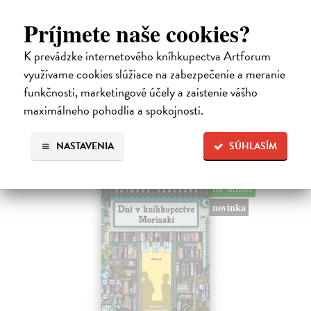
Město a jeho nejisté zdi
Murakami Haruki
| Kniha
Príjmete naše cookies?
Ty jsi to byla, kdo mi vyprávěl o tom městě. Město a jeho nejisté zdi –
dlouho očekávaný román Harukiho Murakamiho volně navazuje na
K prevádzke internetového kníhkupectva Artforum
autorovu starší novelu z roku 1980 a tematicky se prolíná s jeho
využívame cookies slúžiace na zabezpečenie a meranie
kultovním…
Na sklade
funkčnosti, marketingové účely a zaistenie vášho
?
maximálneho pohodlia a spokojnosti.
30,22 €
32,85 €
?
NASTAVENIA
SÚHLASÍM
na sklade
novinka