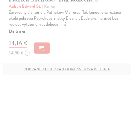
Aubyn Edward St.
| Kniha
Záverečný diel série o Patrickovi Melrosovi Tak konečne sa roztáča
okolo pohrebu Patrickovej matky Eleanor. Bude preňho život bez
rodičov vytúženým vyslobodením?
Do 5 dní
14,16 €
14,90 €
?
ZOBRAZIŤ ĎALŠIE Z KATEGÓRIE SVETOVÁ BELETRIA