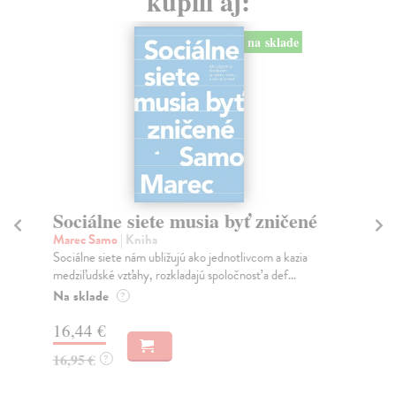
kúpili aj:
na sklade
Sociálne siete musia byť zničené
S
K
Marec Samo
| Kniha
Sociálne siete nám ubližujú ako jednotlivcom a kazia
Mik
medziľudské vzťahy, rozkladajú spoločnosť a def...
Mon
o k
Na sklade
?
Na
16,44 €
23
16,95 €
?
24