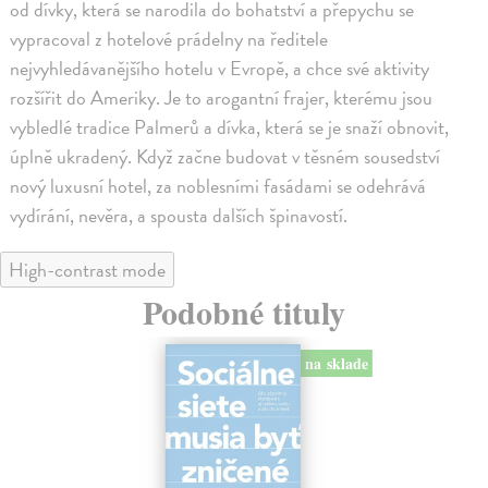
od dívky, která se narodila do bohatství a přepychu se
vypracoval z hotelové prádelny na ředitele
nejvyhledávanějšího hotelu v Evropě, a chce své aktivity
rozšířit do Ameriky. Je to arogantní frajer, kterému jsou
vybledlé tradice Palmerů a dívka, která se je snaží obnovit,
úplně ukradený. Když začne budovat v těsném sousedství
nový luxusní hotel, za noblesními fasádami se odehrává
vydírání, nevěra, a spousta dalších špinavostí.
High-contrast mode
Podobné tituly
na sklade