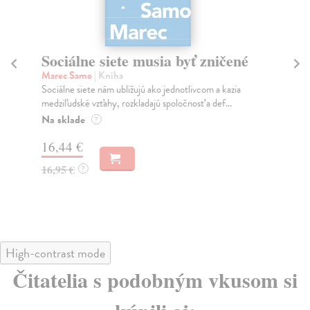
Sociálne siete musia byť zničené
S
K
Marec Samo
| Kniha
Sociálne siete nám ubližujú ako jednotlivcom a kazia
Mik
medziľudské vzťahy, rozkladajú spoločnosť a def...
Mon
o k
Na sklade
?
Na
16,44 €
23
16,95 €
?
24
High-contrast mode
Čitatelia s podobným vkusom si