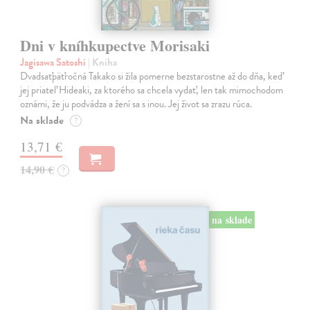
Dni v kníhkupectve Morisaki
Jagisawa Satoshi
| Kniha
Dvadsaťpäťročná Takako si žila pomerne bezstarostne až do dňa, keď
jej priateľ Hideaki, za ktorého sa chcela vydať, len tak mimochodom
oznámi, že ju podvádza a žení sa s inou. Jej život sa zrazu rúca.
Na sklade
?
13,71 €
14,90 €
?
na sklade