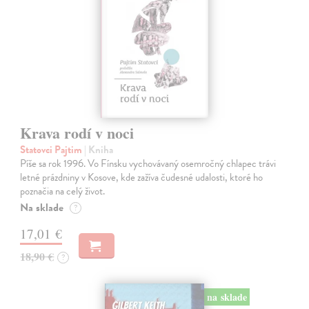
Krava rodí v noci
Statovci Pajtim
| Kniha
Píše sa rok 1996. Vo Fínsku vychovávaný osemročný chlapec trávi
letné prázdniny v Kosove, kde zažíva čudesné udalosti, ktoré ho
poznačia na celý život.
Na sklade
?
17,01 €
18,90 €
?
na sklade