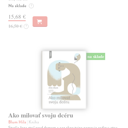
Na sklade
?
15,68 €
16,50 €
?
na sklade
Ako milovať svoju dcéru
Blum Hila
| Kniha
Staršia žena stojí pred domom a cez okno tajne pozoruje rodinu: otca,