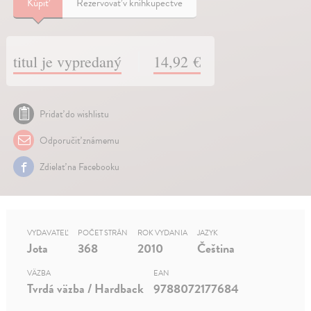
Kúpiť
Rezervovať v kníhkupectve
titul je vypredaný
14,92 €
Pridať do wishlistu
Odporučiť známemu
Zdielať na Facebooku
VYDAVATEĽ
POČET STRÁN
ROK VYDANIA
JAZYK
Jota
368
2010
Čeština
VÄZBA
EAN
Tvrdá väzba / Hardback
9788072177684