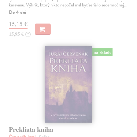
karavanu. Výkrik, ktorý nikto nepočul mal byť seriál o sedemročnej…
Do 4 dní
15,15 €
15,95 €
?
na sklade
Prekliata kniha
Červenák Juraj
| Kniha