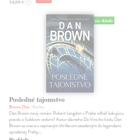
14,00 €
?
na sklade
Posledné tajomstvo
Brown Dan
| Kniha
Dan Brown nový román: Robert Langdon v Prahe odhalí šokujúcu
pravdu o ľudskom vedomí! Autor slávneho Da Vinciho kódu Dan
Brown sa vracia s napínavým thrillerom zasadeným do legendami
opradenej Prahy.…
Na sklade