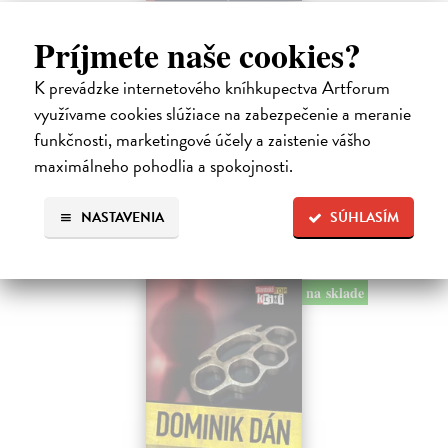
Tramwaj na Sachsenberg
Príjmete naše cookies?
Sagitarius Petr
| Kniha
Tramwaj Cafe je kavárna v polském Těšíně a zároveň místo, kde se
K prevádzke internetového kníhkupectva Artforum
sbíhají všechny nitky související s dalším brutálním zločinem, který
musí vyřešit Roman Saran, major ostravské kriminálky, a jeho tým.
využívame cookies slúžiace na zabezpečenie a meranie
Jak…
funkčnosti, marketingové účely a zaistenie vášho
Zasielame do 12 dní
maximálneho pohodlia a spokojnosti.
15,91 €
NASTAVENIA
SÚHLASÍM
16,40 €
?
na sklade