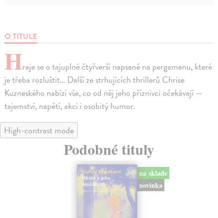
O TITULE
H
raje se o tajuplné čtyřverší napsané na pergamenu, které
je třeba rozluštit… Další ze strhujících thrillerů Chrise
Kuzneského nabízí vše, co od něj jeho příznivci očekávají —
tajemství, napětí, akci i osobitý humor.
High-contrast mode
Podobné tituly
na sklade
novinka