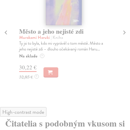
Město a jeho nejisté zdi
So
Murakami Haruki
| Kniha
Ma
Ty jsi to byla, kdo mi vyprávěl o tom městě. Město a
Soc
jeho nejisté zdi – dlouho očekávaný román Haru...
med
Na sklade
Na
?
30,22 €
16
32,85 €
16
?
High-contrast mode
Čitatelia s podobným vkusom si