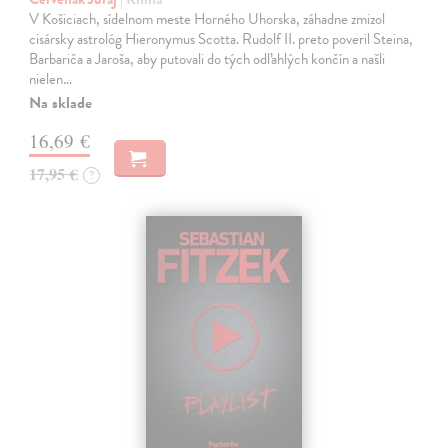
V Košiciach, sídelnom meste Horného Uhorska, záhadne zmizol
cisársky astrológ Hieronymus Scotta. Rudolf II. preto poveril Steina,
Barbariča a Jaroša, aby putovali do tých odľahlých končín a našli
nielen…
Na sklade
16,69 €
17,95 €
?