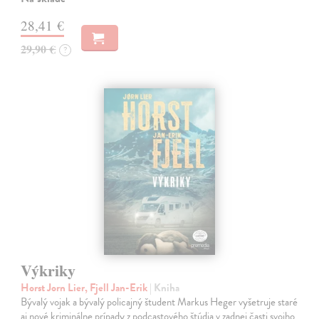
28,41 €
29,90 €
?
Výkriky
Horst Jorn Lier, Fjell Jan-Erik
| Kniha
Bývalý vojak a bývalý policajný študent Markus Heger vyšetruje staré
aj nové kriminálne prípady z podcastového štúdia v zadnej časti svojho