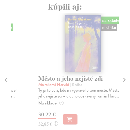
kúpili aj:
na sklade
novinka
Město a jeho nejisté zdi
So
Murakami Haruki
| Kniha
Ma
Ty jsi to byla, kdo mi vyprávěl o tom městě. Město a
Soc
jeho nejisté zdi – dlouho očekávaný román Haru...
med
Na sklade
Na
?
30,22 €
16
32,85 €
16
?