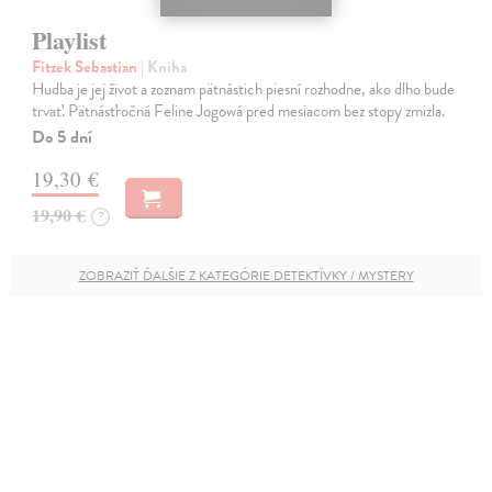
Playlist
Fitzek Sebastian
| Kniha
Hudba je jej život a zoznam pätnástich piesní rozhodne, ako dlho bude
trvať. Pätnásťročná Feline Jogowá pred mesiacom bez stopy zmizla.
Do 5 dní
19,30 €
19,90 €
?
ZOBRAZIŤ ĎALŠIE Z KATEGÓRIE DETEKTÍVKY / MYSTERY