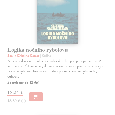
Logika nočního rybolovu
Scalia Cristina Cassar
| Kniha
Nejen pod svícnem, ale i pod rybářskou lampou je největší tma. V
listopadové Katánii nezvykle vane scirocco a dva přátelé se vracejí z
nočního rybolovu bez úlovku, zato s podezřením, že byli svědky
čehosi…
Zasielame do 12 dní
18,24 €
18,80 €
?