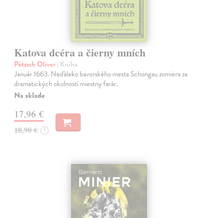
Katova dcéra a čierny mních
Pötzsch Oliver
| Kniha
Január 1663. Neďaleko bavorského mesta Schongau zomiera za
dramatických okolností miestny farár.
Na sklade
17,96 €
18,90 €
?