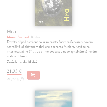
Hra
Minier Bernard
| Kniha
Devátý případ ostříleného kriminalisty Martina Servaze v novém,
netrpělivě očekávaném thrilleru Bernarda Miniera. Když se na
internetu začne šířit true crime podcast o nepolapitelném sériovém
vrahovi Julianu…
Zasielame do 14 dní
21,33 €
21,99 €
?