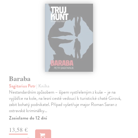
Baraba
Sagitarius Petr
| Kniha
Nestandardním způsobem – šípem vystřeleným z kuše – je na
vyjížďce na kole, na lesní cestě vedoucí k turistické chatě Girová,
zabit bohatý podnikatel. Případ vyšetřuje major Roman Saran z
ostravské kriminálky…
Zasielame do 12 dní
13,58 €