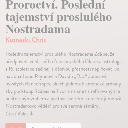
Proroctví. Poslední
tajemství proslulého
Nostradama
Kuzneski Chris
Poslední tajemství proslulého Nostradama Zdá se, že
předpovědi věhlasného francouzského lékaře a astrologa
z 16. století se začínají s děsivou přesností naplňovat. Je
na Jonathonu Payneovi a Davidu „D. J.“ Jonesovi,
bývalých členech speciálních jednotek americké armády,
aby podstoupili zápas na život a na smrt s rafinovaným a
nelítostnýmvrahem a postavili se těm, kdo chtějí zneužít
Nostradamovo vědění pro své temné záměry.
Čítať ďalej
↓