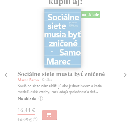
kúpili aj:
na sklade
Sociálne siete musia byť zničené
S
K
Marec Samo
| Kniha
Sociálne siete nám ubližujú ako jednotlivcom a kazia
Mik
medziľudské vzťahy, rozkladajú spoločnosť a def...
Mon
o k
Na sklade
?
Na
16,44 €
23
16,95 €
?
24