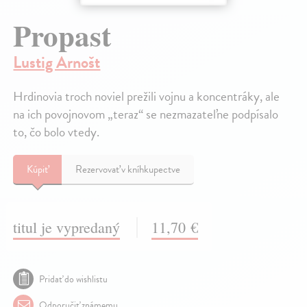
Propast
Lustig Arnošt
Hrdinovia troch noviel prežili vojnu a koncentráky, ale
na ich povojnovom „teraz“ se nezmazateľne podpísalo
to, čo bolo vtedy.
Kúpiť
Rezervovať v kníhkupectve
titul je vypredaný
11,70 €
Pridať do wishlistu
Odporučiť známemu