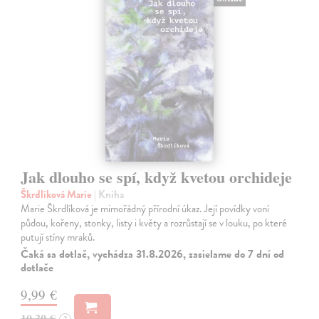
Jak dlouho se spí, když kvetou orchideje
Škrdlíková Marie
| Kniha
Marie Škrdlíková je mimořádný přírodní úkaz. Její povídky voní
půdou, kořeny, stonky, listy i květy a rozrůstají se v louku, po které
putují stíny mraků.
Čaká sa dotlač, vychádza 31.8.2026, zasielame do 7 dní od
dotlače
9,99 €
10,30 €
?