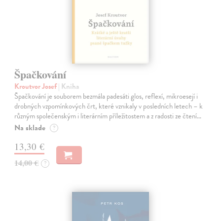
Špačkování
Kroutvor Josef
| Kniha
Špačkování je souborem bezmála padesáti glos, reflexí, mikroesejí i
drobných vzpomínkových črt, které vznikaly v posledních letech – k
různým společenským i literárním příležitostem a z radosti ze čtení…
Na sklade
?
13,30 €
14,00 €
?