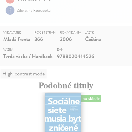
Zdielať na Facebooku
VYDAVATEĽ
POČET STRÁN
ROK VYDANIA
JAZYK
Mladá fronta
366
2006
Čeština
VÄZBA
EAN
Tvrdá väzba / Hardback
9788020414526
High-contrast mode
Podobné tituly
na sklade