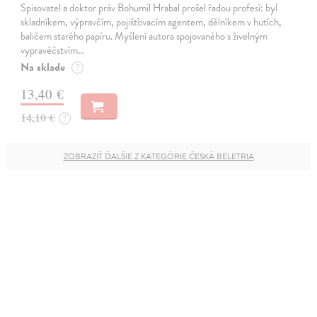
Spisovatel a doktor práv Bohumil Hrabal prošel řadou profesí: byl
skladníkem, výpravčím, pojišťovacím agentem, dělníkem v hutích,
baličem starého papíru. Myšlení autora spojovaného s živelným
vypravěčstvím…
Na sklade
?
13,40 €
14,10 €
?
ZOBRAZIŤ ĎALŠIE Z KATEGÓRIE ČESKÁ BELETRIA