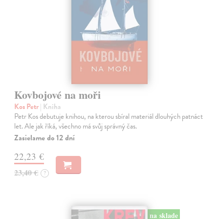
Kovbojové na moři
Kos Petr
| Kniha
Petr Kos debutuje knihou, na kterou sbíral materiál dlouhých patnáct
let. Ale jak říká, všechno má svůj správný čas.
Zasielame do 12 dní
22,23 €
23,40 €
?
na sklade