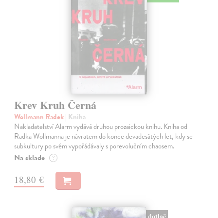
Krev Kruh Černá
Wollmann Radek
| Kniha
Nakladatelství Alarm vydává druhou prozaickou knihu. Kniha od
Radka Wollmanna je návratem do konce devadesátých let, kdy se
subkultury po svém vypořádávaly s porevolučním chaosem.
Na sklade
?
18,80 €
dotlač