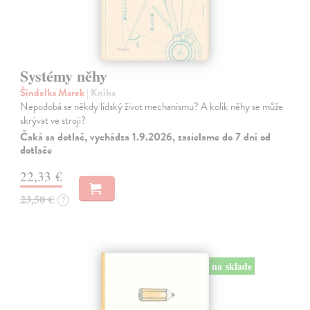
Systémy něhy
Šindelka Marek
| Kniha
Nepodobá se někdy lidský život mechanismu? A kolik něhy se může
skrývat ve stroji?
Čaká sa dotlač, vychádza 1.9.2026, zasielame do 7 dní od
dotlače
22,33 €
23,50 €
?
na sklade