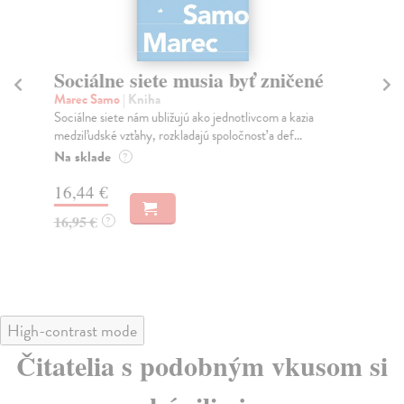
Sociálne siete musia byť zničené
S
K
Marec Samo
| Kniha
Sociálne siete nám ubližujú ako jednotlivcom a kazia
Mik
medziľudské vzťahy, rozkladajú spoločnosť a def...
Mon
o k
Na sklade
?
Na
16,44 €
23
16,95 €
?
24
High-contrast mode
Čitatelia s podobným vkusom si