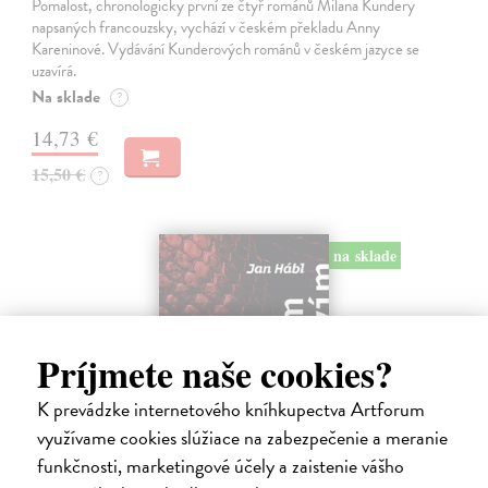
Pomalost, chronologicky první ze čtyř románů Milana Kundery
napsaných francouzsky, vychází v českém překladu Anny
Kareninové. Vydávání Kunderových románů v českém jazyce se
uzavírá.
Na sklade
?
14,73 €
15,50 €
?
na sklade
Príjmete naše cookies?
K prevádzke internetového kníhkupectva Artforum
využívame cookies slúžiace na zabezpečenie a meranie
funkčnosti, marketingové účely a zaistenie vášho