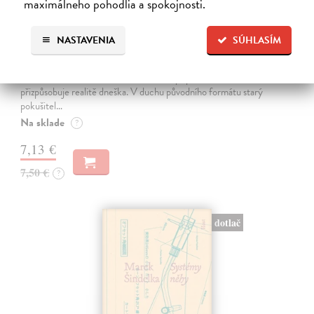
maximálneho pohodlia a spokojnosti.
S ďáblem se nebavím. Ale on se baví se
mnou
NASTAVENIA
SÚHLASÍM
Hábl Jan
| Kniha
Kniha Jana Hábla je volně inspirovaná slavným dílem Rady zkušeného
ďábla C. S. Lewise, které autor s úctou připomíná, ale zároveň
přizpůsobuje realitě dneška. V duchu původního formátu starý
pokušitel…
Na sklade
?
7,13 €
7,50 €
?
dotlač