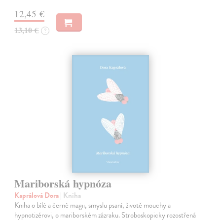
12,45 €
13,10 €
?
Mariborská hypnóza
Kaprálová Dora
| Kniha
Kniha o bílé a černé magii, smyslu psaní, životě mouchy a
hypnotizérovi, o mariborském zázraku. Stroboskopicky rozostřená