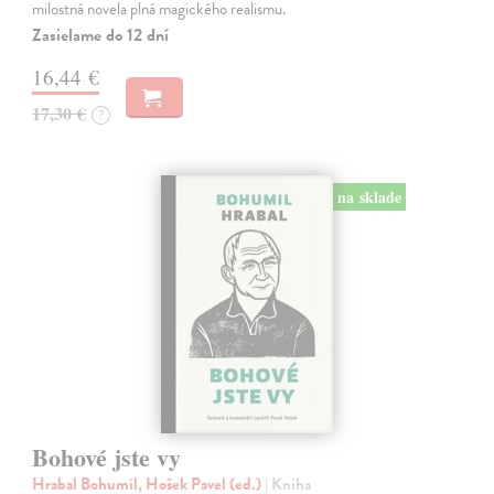
milostná novela plná magického realismu.
Zasielame do 12 dní
16,44 €
17,30 €
?
na sklade
Bohové jste vy
Hrabal Bohumil, Hošek Pavel (ed.)
| Kniha