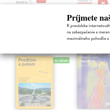
19,95 €
?
32,85 €
?
Príjmete na
K prevádzke internetové
na zabezpečenie a merani
High-contrast mode
maximálneho pohodlia a 
Čit
na sklade