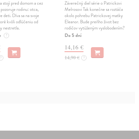
na stojí pred domom a cez
Záverečný diel série o Patrickovi
 pozoruje rodinu: otca,
Melrosovi Tak konečne sa roztáča
e deti. Díva sa na svoje
okolo pohrebu Patrickovej matky
oré kvôli odlúčeniu od
Eleanor. Bude preňho život bez
y nestretla.
rodičov vytúženým vyslobodením?
e
Do 5 dní
?
€
14,16 €
14,90 €
?
?