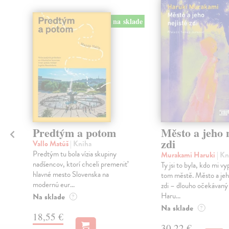
na sklade
Predtým a potom
Město a jeho n
zdi
Vallo Matúš
| Kniha
Predtým tu bola vízia skupiny
Murakami Haruki
| Kn
nadšencov, ktorí chceli premeniť
Ty jsi to byla, kdo mi vy
hlavné mesto Slovenska na
tom městě. Město a jeh
modernú eur...
zdi – dlouho očekávan
Haru...
Na sklade
?
Na sklade
?
18,55 €
30,22 €