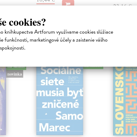
23,16 €
16,95 €
?
24,90 €
?
še cookies?
ho kníhkupectva Artforum využívame cookies slúžiace
e funkčnosti, marketingové účely a zaistenie vášho
spokojnosti.
atelia s podobným vkusom si kúpili
na sklade
na sklade
novinka