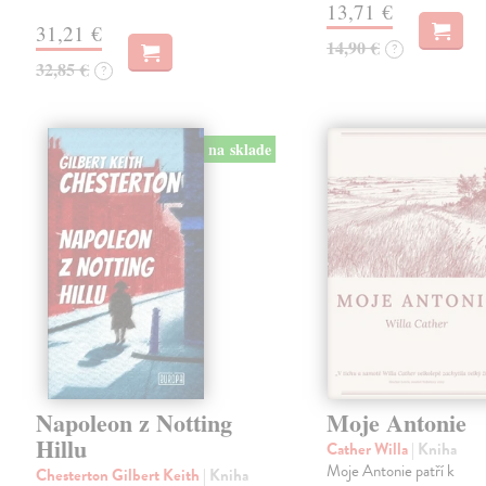
13,71 €
31,21 €
14,90 €
?
32,85 €
?
na sklade
Napoleon z Notting
Moje Antonie
Hillu
Cather Willa
| Kniha
Moje Antonie patří k
Chesterton Gilbert Keith
| Kniha