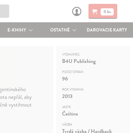
0 ks
E-KNIHY
OSTATNÉ
DAROVACIE KARTY
VYDAVATEĽ
B4U Publishing
POČET STRÁN
96
rgentinského
ROK VYDANIA
2013
vota nepřál, aby
ečně vystihnout
JAZYK
Čeština
VÄZBA
Tvrdá väzba / Hardback