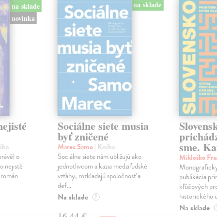
na sklade
na sklade
novinka
ejisté
Sociálne siete musia
Slovens
byť zničené
prichád
sme. Ka
iha
Marec Samo
| Kniha
právěl o
Sociálne siete nám ubližujú ako
Mikloško Fra
o nejisté
jednotlivcom a kazia medziľudské
Monograficky
ý román
vzťahy, rozkladajú spoločnosť a
publikácia pri
def...
kľúčových pr
historického u
Na sklade
?
Na sklade
16,44 €