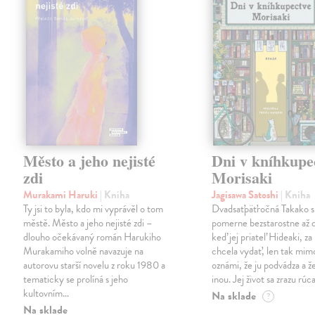
Město a jeho nejisté
Dni v kníhkupe
zdi
Morisaki
Murakami Haruki
| Kniha
Jagisawa Satoshi
| Kniha
Ty jsi to byla, kdo mi vyprávěl o tom
Dvadsaťpäťročná Takako si 
městě. Město a jeho nejisté zdi –
pomerne bezstarostne až 
dlouho očekávaný román Harukiho
keď jej priateľ Hideaki, za
Murakamiho volně navazuje na
chcela vydať, len tak m
autorovu starší novelu z roku 1980 a
oznámi, že ju podvádza a že
tematicky se prolíná s jeho
inou. Jej život sa zrazu rúca
kultovním…
Na sklade
?
Na sklade