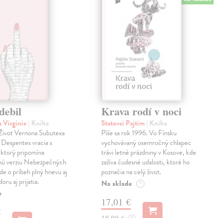
debil
Krava rodí v noci
 Virginie
| Kniha
Statovci Pajtim
| Kniha
i Život Vernona Subutexa
Píše sa rok 1996. Vo Fínsku
e Despentes vracia s
vychovávaný osemročný chlapec
ktorý pripomína
trávi letné prázdniny v Kosove, kde
snú verziu Nebezpečných
zažíva čudesné udalosti, ktoré ho
Ide o príbeh plný hnevu aj
poznačia na celý život.
oru aj prijatia.
Na sklade
?
e
17,01 €
€
18,90 €