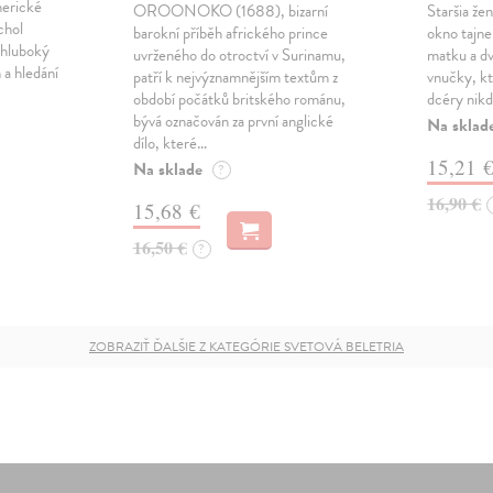
merické
OROONOKO (1688), bizarní
Staršia že
chol
barokní příběh afrického prince
okno tajne
 hluboký
uvrženého do otroctví v Surinamu,
matku a dv
 a hledání
patří k nejvýznamnějším textům z
vnučky, kt
období počátků britského románu,
dcéry nikd
bývá označován za první anglické
Na sklad
dílo, které…
15,21 
Na sklade
?
16,90 €
15,68 €
16,50 €
?
ZOBRAZIŤ ĎALŠIE Z KATEGÓRIE SVETOVÁ BELETRIA