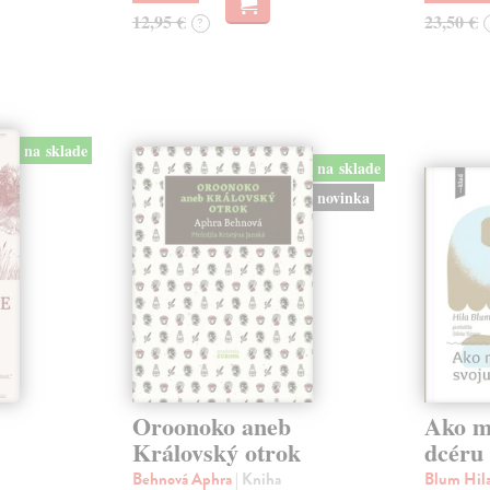
12,95 €
23,50 €
?
na sklade
na sklade
novinka
Oroonoko aneb
Ako mi
Královský otrok
dcéru
Behnová Aphra
| Kniha
Blum Hil