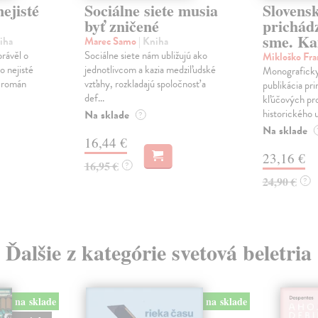
ejisté
Sociálne siete musia
Slovens
byť zničené
prichád
sme. Ka
iha
Marec Samo
| Kniha
právěl o
Sociálne siete nám ubližujú ako
Mikloško Fra
o nejisté
jednotlivcom a kazia medziľudské
Monograficky
ý román
vzťahy, rozkladajú spoločnosť a
publikácia pri
def...
kľúčových pr
historického u
Na sklade
?
Na sklade
16,44 €
23,16 €
16,95 €
?
24,90 €
?
Ďalšie z kategórie svetová beletria
na sklade
na sklade