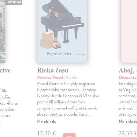
novinka
ctve
Rieka času
Ahoj, 
Mercier Pascal
| Kniha
Despentes
Pascal Mercier bol vždy majstrom
Po trilógi
filozofického rozprávania. Romány
sa Virgini
žila
Nočný vlak do Lisabonu či Váha slov
románom, 
do dňa,
podnietili milióny čitateľov k
ultrasúča
 ktorého sa
zamysleniu sa nad veľkými témami,
známostí. 
imochodom
ako sú identita, sloboda, čas či…
útechy, vzd
ní sa s
Na sklade
Na sklad
.
12,30 €
22,33 