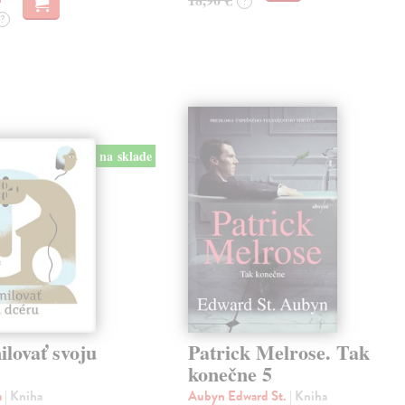
?
?
na sklade
lovať svoju
Patrick Melrose. Tak
konečne 5
a
| Kniha
Aubyn Edward St.
| Kniha