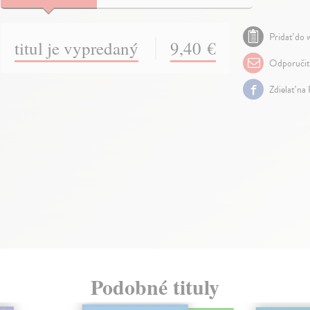
Pridať do w
titul je vypredaný
9,40 €
Odporuči
Zdielať na
Podobné tituly