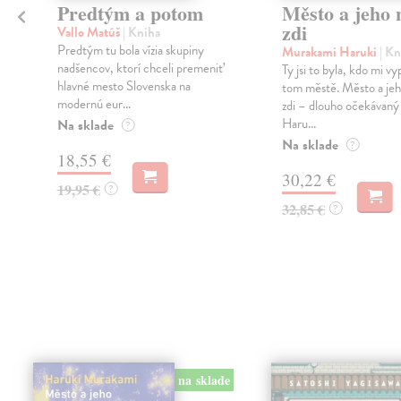
Predtým a potom
Město a jeho n
zdi
Vallo Matúš
| Kniha
Predtým tu bola vízia skupiny
Murakami Haruki
| Kn
nadšencov, ktorí chceli premeniť
Ty jsi to byla, kdo mi vy
hlavné mesto Slovenska na
tom městě. Město a jeh
modernú eur...
zdi – dlouho očekávan
Haru...
Na sklade
?
Na sklade
?
18,55 €
30,22 €
19,95 €
?
32,85 €
?
na sklade