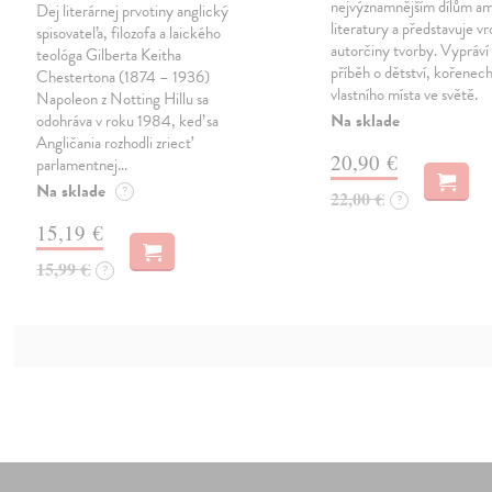
nejvýznamnějším dílům a
Dej literárnej prvotiny anglický
literatury a představuje vr
spisovateľa, filozofa a laického
autorčiny tvorby. Vypráví
teológa Gilberta Keitha
příběh o dětství, kořenech
Chestertona (1874 – 1936)
vlastního místa ve světě.
Napoleon z Notting Hillu sa
Na sklade
odohráva v roku 1984, keď sa
Angličania rozhodli zriecť
20,90 €
parlamentnej…
Na sklade
?
22,00 €
?
15,19 €
15,99 €
?