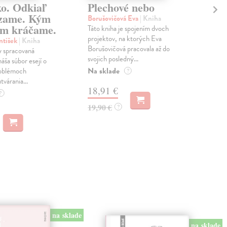
ko. Odkiaľ
Plechové nebo
Po
zame. Kým
Borušovičová Eva
| Kniha
Kun
m kráčame.
Táto kniha je spojením dvoch
Poma
projektov, na ktorých Eva
čty
ntišek
| Kniha
Borušovičová pracovala až do
naps
 spracovaná
svojich posledný...
česk
náša súbor esejí o
Na sklade
Na 
oblémoch
?
tvárania...
18,91 €
14
?
19,90 €
15,
?
na sklade
na sklade