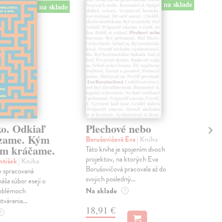
na sklade
na sklade
ko. Odkiaľ
Plechové nebo
Po
zame. Kým
Borušovičová Eva
| Kniha
Kun
m kráčame.
Táto kniha je spojením dvoch
Poma
projektov, na ktorých Eva
čty
ntišek
| Kniha
Borušovičová pracovala až do
naps
 spracovaná
svojich posledný...
česk
náša súbor esejí o
Na sklade
Na 
oblémoch
?
tvárania...
18,91 €
14
?