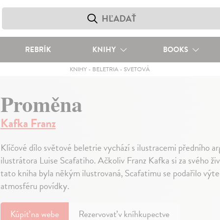
REBRÍK
KNIHY
BOOKS
KNIHY
-
BELETRIA
-
SVETOVÁ
Proměna
Kafka Franz
Klíčové dílo světové beletrie vychází s ilustracemi předního a
ilustrátora Luise Scafatiho. Ačkoliv Franz Kafka si za svého ži
tato kniha byla někým ilustrovaná, Scafatimu se podařilo výt
atmosféru povídky.
Kúpiť
na webe
Rezervovať v kníhkupectve