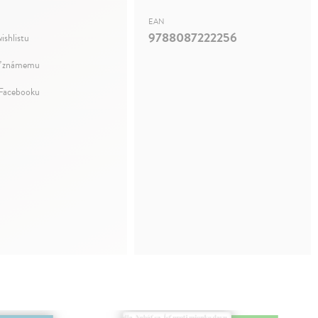
EAN
9788087222256
ishlistu
ť známemu
 Facebooku