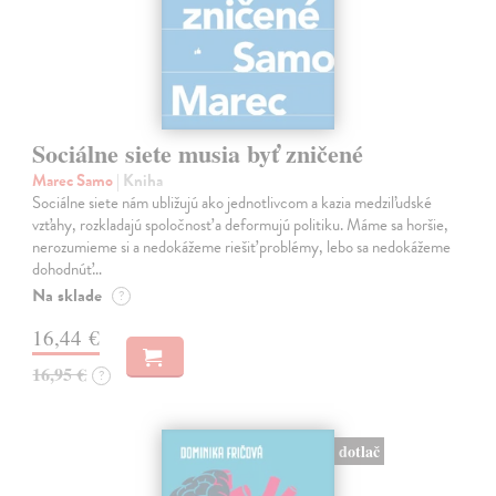
Sociálne siete musia byť zničené
Marec Samo
| Kniha
Sociálne siete nám ubližujú ako jednotlivcom a kazia medziľudské
vzťahy, rozkladajú spoločnosť a deformujú politiku. Máme sa horšie,
nerozumieme si a nedokážeme riešiť problémy, lebo sa nedokážeme
dohodnúť…
Na sklade
?
16,44 €
16,95 €
?
dotlač