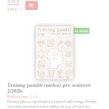
3,33 €
3,70 €
?
na sklade
Tréning pamäti (nielen) pre seniorov
2/2026
Pavlíková Jana
| Kniha
Pamäť je jednou z najcennejších schopností nášho mozgu. Pomáha
nám nielen spomínať na krásne zážitky, ale sa aj učiť nové veci,