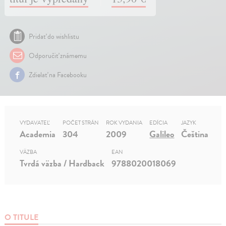
Pridať do wishlistu
Odporučiť známemu
Zdielať na Facebooku
VYDAVATEĽ
POČET STRÁN
ROK VYDANIA
EDÍCIA
JAZYK
Academia
304
2009
Galileo
Čeština
VÄZBA
EAN
Tvrdá väzba / Hardback
9788020018069
O TITULE