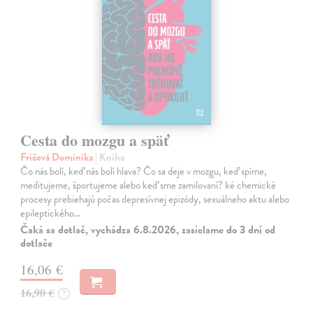
Cesta do mozgu a späť
Fričová Dominika
| Kniha
Čo nás bolí, keď nás bolí hlava? Čo sa deje v mozgu, keď spíme,
meditujeme, športujeme alebo keď sme zamilovaní? ké chemické
procesy prebiehajú počas depresívnej epizódy, sexuálneho aktu alebo
epileptického…
Čaká sa dotlač, vychádza 6.8.2026, zasielame do 3 dní od
dotlače
16,06 €
16,90 €
?