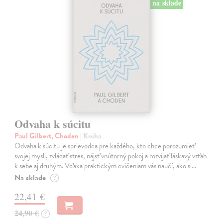
na sklade
Odvaha k súcitu
Paul Gilbert, Choden
| Kniha
Odvaha k súcitu je sprievodca pre každého, kto chce porozumieť
svojej mysli, zvládať stres, nájsť vnútorný pokoj a rozvíjať láskavý vzťah
k sebe aj druhým. Vďaka praktickým cvičeniam vás naučí, ako si…
Na sklade
?
22,41 €
24,90 €
?