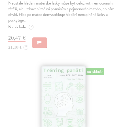
Neustálé hledání mateřské lásky může být celoživotní emocionální
zátěží, ale uzdravení začíná poznáním a pojmenováním toho, co nám
chybí. Hlad po matce demystifikuje hledání nenaplněné lásky a
poskytuje…
Na sklade
?
20,47 €
21,10 €
?
na sklade