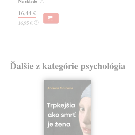
o k
Na sklade
?
Na
16,44 €
23
16,95 €
?
24
Ďalšie z kategórie psychológia