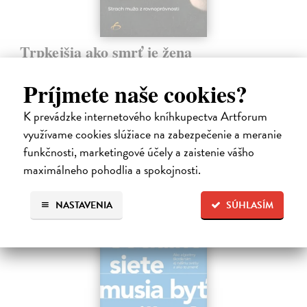
Trpkejšia ako smrť je žena
Marneros Andreas
| Kniha
JE TO MOŽNO NAJVÄČŠIA REVOLÚCIA NAŠICH DNÍ:
Príjmete naše cookies?
rovnocennosť a rovnoprávnosť ženy a muža. Vojna a mier medzi
pohlaviami sa však nezačali feminizmom 20. storočia, ale ich
K prevádzke internetového kníhkupectva Artforum
spolužitím.
využívame cookies slúžiace na zabezpečenie a meranie
Zasielame do 14 dní
funkčnosti, marketingové účely a zaistenie vášho
22,05 €
maximálneho pohodlia a spokojnosti.
24,50 €
?
NASTAVENIA
SÚHLASÍM
na sklade