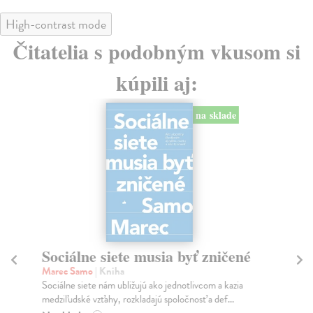
High-contrast mode
Čitatelia s podobným vkusom si
kúpili aj:
na sklade
Sociálne siete musia byť zničené
S
K
Marec Samo
| Kniha
Sociálne siete nám ubližujú ako jednotlivcom a kazia
Mik
medziľudské vzťahy, rozkladajú spoločnosť a def...
Mon