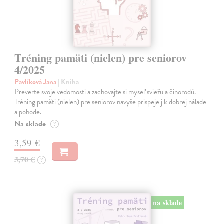
Tréning pamäti (nielen) pre seniorov
4/2025
Pavlíková Jana
| Kniha
Preverte svoje vedomosti a zachovajte si myseľ sviežu a činorodú.
Tréning pamäti (nielen) pre seniorov navyše prispeje j k dobrej nálade
a pohode.
Na sklade
?
3,59 €
3,70 €
?
na sklade