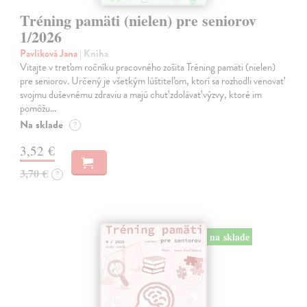
Tréning pamäti (nielen) pre seniorov
1/2026
Pavlíková Jana
| Kniha
Vitajte v treťom ročníku pracovného zošita Tréning pamäti (nielen)
pre seniorov. Určený je všetkým lúštiteľom, ktorí sa rozhodli venovať
svojmu duševnému zdraviu a majú chuť zdolávať výzvy, ktoré im
pomôžu…
Na sklade
?
3,52 €
3,70 €
?
na sklade