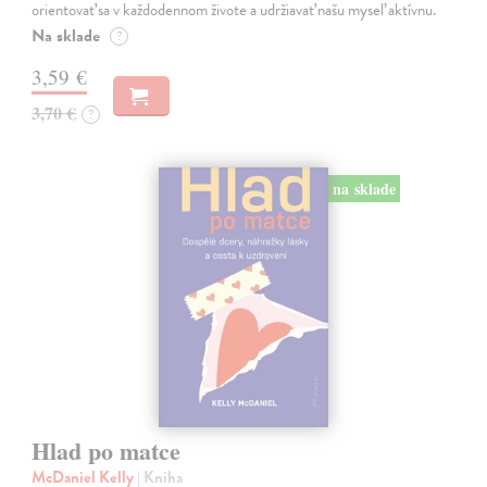
orientovať sa v každodennom živote a udržiavať našu myseľ aktívnu.
Na sklade
?
3,59 €
3,70 €
?
na sklade
Hlad po matce
McDaniel Kelly
| Kniha