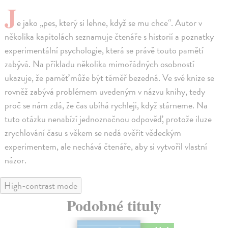
J
e jako „pes, který si lehne, když se mu chce“. Autor v
několika kapitolách seznamuje čtenáře s historií a poznatky
experimentální psychologie, která se právě touto pamětí
zabývá. Na příkladu několika mimořádných osobností
ukazuje, že paměť může být téměř bezedná. Ve své knize se
rovněž zabývá problémem uvedeným v názvu knihy, tedy
proč se nám zdá, že čas ubíhá rychleji, když stárneme. Na
tuto otázku nenabízí jednoznačnou odpověď, protože iluze
zrychlování času s věkem se nedá ověřit vědeckým
experimentem, ale nechává čtenáře, aby si vytvořil vlastní
názor.
High-contrast mode
Podobné tituly