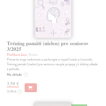
Tréning pamäti (nielen) pre seniorov
3/2025
Pavlíková Jana
| Kniha
Preverte svoje vedomosti a zachovajte si myseľ sviežu a činorodú.
Tréning pamäti (nielen) pre seniorov navyše prispeje j k dobrej nálade
a pohode.
Na sklade
?
3,59 €
3,70 €
?