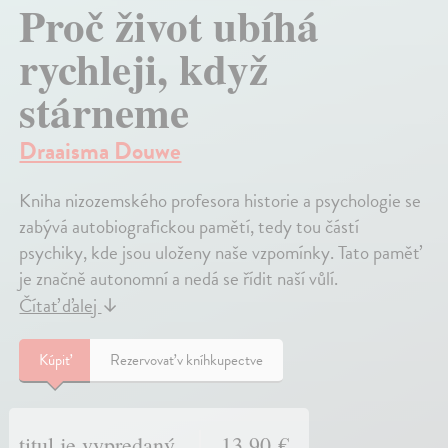
Proč život ubíhá
rychleji, když
stárneme
Draaisma Douwe
Kniha nizozemského profesora historie a psychologie se
zabývá autobiografickou pamětí, tedy tou částí
psychiky, kde jsou uloženy naše vzpomínky. Tato paměť
je značně autonomní a nedá se řídit naší vůlí.
Čítať ďalej
↓
Kúpiť
Rezervovať v kníhkupectve
titul je vypredaný
13,90 €