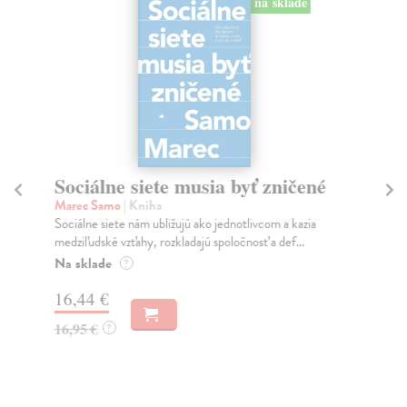
na sklade
Sociálne siete musia byť zničené
S
K
Marec Samo
| Kniha
Sociálne siete nám ubližujú ako jednotlivcom a kazia
Mik
medziľudské vzťahy, rozkladajú spoločnosť a def...
Mon
o k
Na sklade
?
Na
16,44 €
23
16,95 €
?
24