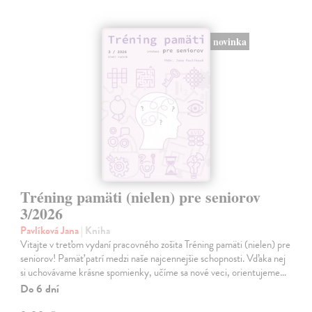
novinka
Tréning pamäti (nielen) pre seniorov
3/2026
Pavlíková Jana
| Kniha
Vitajte v treťom vydaní pracovného zošita Tréning pamäti (nielen) pre
seniorov! Pamäť patrí medzi naše najcennejšie schopnosti. Vďaka nej
si uchovávame krásne spomienky, učíme sa nové veci, orientujeme…
Do 6 dní