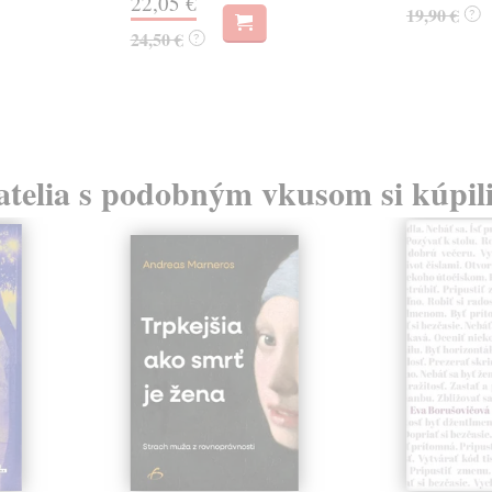
22,05 €
19,90 €
?
24,50 €
?
atelia s podobným vkusom si kúpili