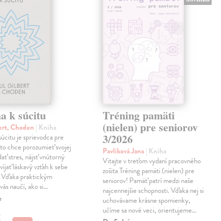
a k súcitu
Tréning pamäti
(nielen) pre seniorov
ert, Choden
| Kniha
3/2026
úcitu je sprievodca pre
to chce porozumieť svojej
Pavlíková Jana
| Kniha
dať stres, nájsť vnútorný
Vitajte v treťom vydaní pracovného
víjať láskavý vzťah k sebe
zošita Tréning pamäti (nielen) pre
. Vďaka praktickým
seniorov! Pamäť patrí medzi naše
vás naučí, ako si…
najcennejšie schopnosti. Vďaka nej si
e
uchovávame krásne spomienky,
učíme sa nové veci, orientujeme…
€