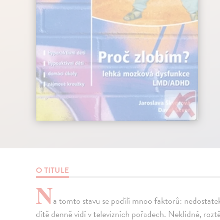
O TITULE
N
a tomto stavu se podílí mnoo faktorů: nedostatek 
dítě denně vidí v televizních pořadech. Neklidné, ro