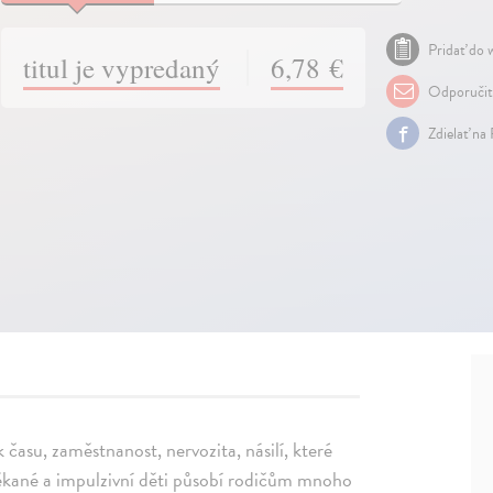
Pridať do w
titul je vypredaný
6,78 €
Odporuči
Zdielať na
času, zaměstnanost, nervozita, násilí, které
ztěkané a impulzivní děti působí rodičům mnoho