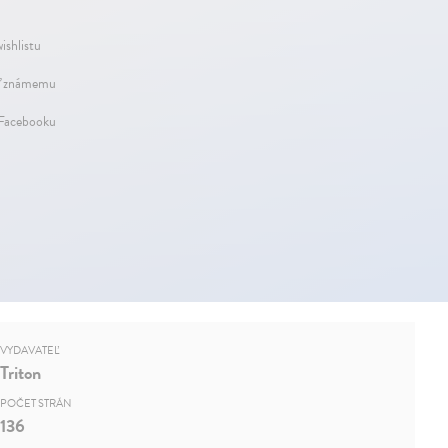
ishlistu
ť známemu
 Facebooku
VYDAVATEĽ
Triton
POČET STRÁN
136