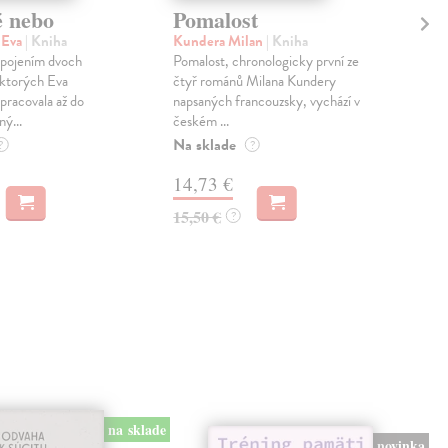
é nebo
Pomalost
Sl
pr
 Eva
| Kniha
Kundera Milan
| Kniha
sm
 spojením dvoch
Pomalost, chronologicky první ze
 ktorých Eva
čtyř románů Milana Kundery
Mik
pracovala až do
napsaných francouzsky, vychází v
Mon
ný...
českém ...
publ
Na sklade
kľú
?
?
hist
14,73 €
Na 
15,50 €
?
23
24,
na sklade
novinka