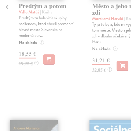
Predtým a potom
Město a jeho n
zdi
Vallo Matúš
| Kniha
Predtým tu bola vízia skupiny
Murakami Haruki
| Kn
nadšencov, ktorí chceli premeniť
Ty jsi to byla, kdo mi vy
hlavné mesto Slovenska na
tom městě. Město a jeh
modernú eur...
zdi – dlouho očekávan
Haru...
Na sklade
?
Na sklade
?
18,55 €
31,21 €
19,95 €
?
32,85 €
?