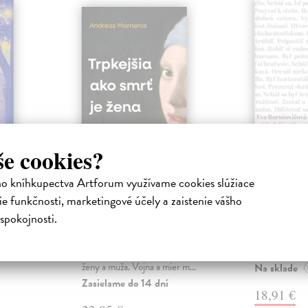
še cookies?
ejisté
Trpkejšia ako smrť
Plechov
ho kníhkupectva Artforum využívame cookies slúžiace
je žena
Borušovičová
e funkčnosti, marketingové účely a zaistenie vášho
Táto kniha je
iha
Marneros Andreas
| Kniha
spokojnosti.
projektov, na
právěl o
JE TO MOŽNO NAJVÄČŠIA
Borušovičová 
o nejisté
REVOLÚCIA NAŠICH DNÍ:
svojich posled
ý román
rovnocennosť a rovnoprávnosť
ženy a muža. Vojna a mier m...
Na sklade
Zasielame do 14 dní
18,91 €