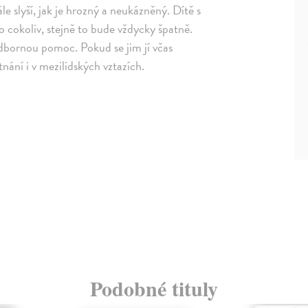
e slyší, jak je hrozný a neukázněný. Dítě s
lo cokoliv, stejně to bude vždycky špatně.
bornou pomoc. Pokud se jim jí včas
ní i v mezilidských vztazích.
Podobné tituly