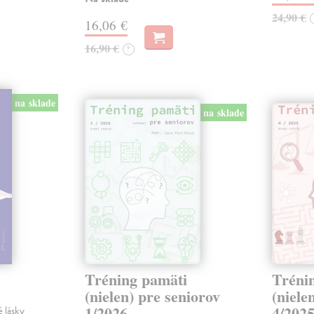
24,90 €
16,06 €
16,90 €
?
na sklade
na sklade
Tréning pamäti
Tréni
(nielen) pre seniorov
(niele
1/2026
4/202
 lásky