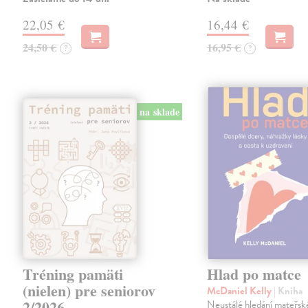
22,05 €
16,44 €
24,50 €
16,95 €
?
?
na sklade
Tréning pamäti
Hlad po matce
(nielen) pre seniorov
McDaniel Kelly
| Kniha
2/2026
Neustálé hledání mateřské