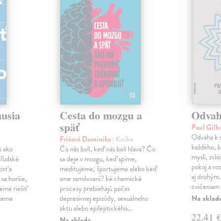
musia
Cesta do mozgu a
Odvah
späť
Paul Gilb
Odvaha k s
Fričová Dominika
| Kniha
každého, k
ú ako
Čo nás bolí, keď nás bolí hlava? Čo
mysli, zvlá
iľudské
sa deje v mozgu, keď spíme,
pokoj a roz
osť a
meditujeme, športujeme alebo keď
aj druhým
sa horšie,
sme zamilovaní? ké chemické
cvičeniam 
eme riešiť
procesy prebiehajú počas
Na sklad
ážeme
depresívnej epizódy, sexuálneho
aktu alebo epileptického…
22,41 
Na sklade