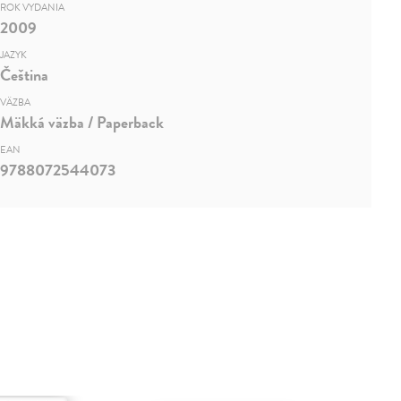
ROK VYDANIA
2009
JAZYK
Čeština
VÄZBA
Mäkká väzba / Paperback
EAN
9788072544073