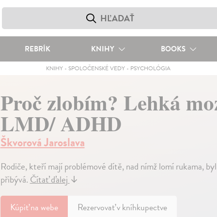
REBRÍK
KNIHY
BOOKS
KNIHY
-
SPOLOČENSKÉ VEDY
-
PSYCHOLÓGIA
Proč zlobím? Lehká mo
LMD/ ADHD
Škvorová Jaroslava
Rodiče, kteří mají problémové dítě, nad nímž lomí rukama, byl
přibývá.
Čítať ďalej
↓
Kúpiť
na webe
Rezervovať v kníhkupectve