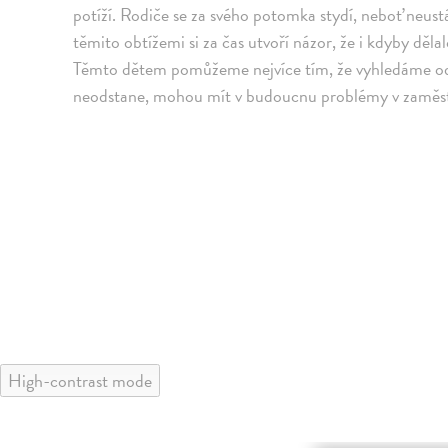
potíží. Rodiče se za svého potomka stydí, neboť neustál
těmito obtížemi si za čas utvoří názor, že i kdyby děla
Těmto dětem pomůžeme nejvíce tím, že vyhledáme od
neodstane, mohou mít v budoucnu problémy v zaměstná
High-contrast mode