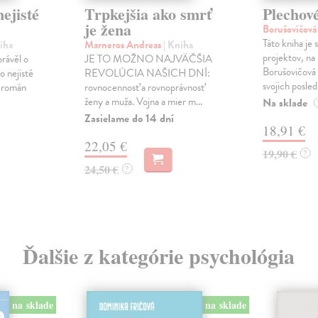
ejisté
Trpkejšia ako smrť
Plechov
je žena
Borušovičová
Táto kniha je
iha
Marneros Andreas
| Kniha
projektov, na
právěl o
JE TO MOŽNO NAJVÄČŠIA
Borušovičová 
o nejisté
REVOLÚCIA NAŠICH DNÍ:
svojich posled
ý román
rovnocennosť a rovnoprávnosť
ženy a muža. Vojna a mier m...
Na sklade
Zasielame do 14 dní
18,91 €
22,05 €
19,90 €
?
24,50 €
?
Ďalšie z kategórie psychológia
na sklade
na sklade