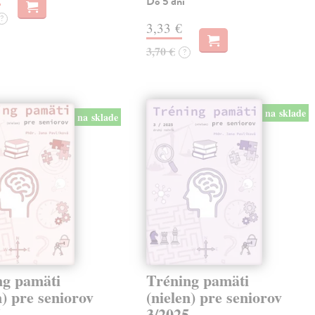
Do 5 dní
?
3,33 €
3,70 €
?
na sklade
na sklade
ng pamäti
Tréning pamäti
n) pre seniorov
(nielen) pre seniorov
5
3/2025