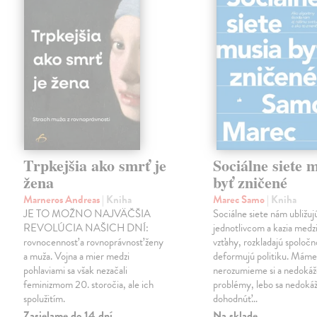
Trpkejšia ako smrť je
Sociálne siete 
žena
byť zničené
Marneros Andreas
| Kniha
Marec Samo
| Kniha
JE TO MOŽNO NAJVÄČŠIA
Sociálne siete nám ubližuj
REVOLÚCIA NAŠICH DNÍ:
jednotlivcom a kazia medz
rovnocennosť a rovnoprávnosť ženy
vzťahy, rozkladajú spoločn
a muža. Vojna a mier medzi
deformujú politiku. Máme 
pohlaviami sa však nezačali
nerozumieme si a nedokáž
feminizmom 20. storočia, ale ich
problémy, lebo sa nedok
spolužitím.
dohodnúť…
Zasielame do 14 dní
Na sklade