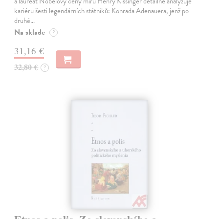
a laureát Nobelovy ceny míru Henry Kissinger detailně analyzuje
kariéru šesti legendárních státníků: Konrada Adenauera, jenž po
druhé…
Na sklade
?
31,16 €
32,80 €
?