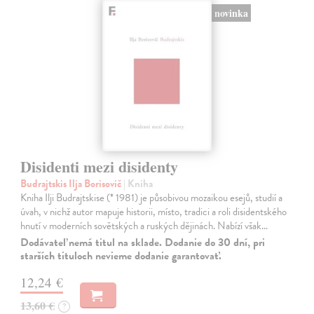
novinka
Disidenti mezi disidenty
Budrajtskis Ilja Borisovič
| Kniha
Kniha Ilji Budrajtskise (* 1981) je působivou mozaikou esejů, studií a
úvah, v nichž autor mapuje historii, místo, tradici a roli disidentského
hnutí v moderních sovětských a ruských dějinách. Nabízí však…
Dodávateľ nemá titul na sklade. Dodanie do 30 dní, pri
starších tituloch nevieme dodanie garantovať.
12,24 €
13,60 €
?