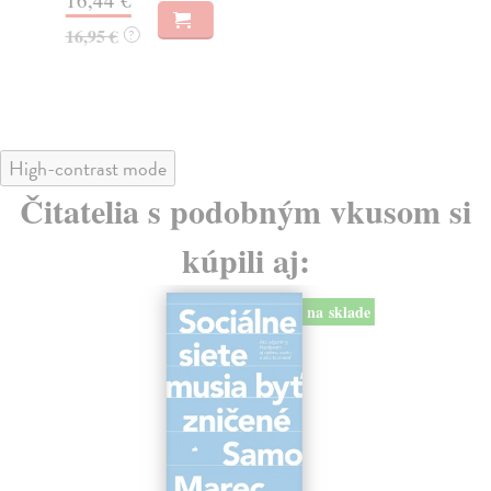
23
16,95 €
?
24
High-contrast mode
Čitatelia s podobným vkusom si
kúpili aj:
na sklade