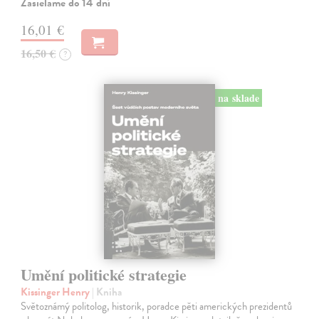
Zasielame do 14 dní
16,01 €
16,50 €
?
na sklade
Umění politické strategie
Kissinger Henry
| Kniha
Světoznámý politolog, historik, poradce pěti amerických prezidentů