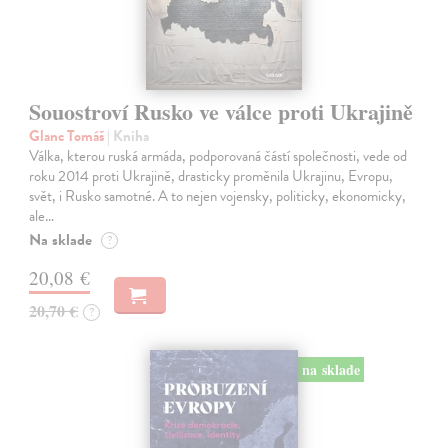
Souostroví Rusko ve válce proti Ukrajině
Glanc Tomáš
| Kniha
Válka, kterou ruská armáda, podporovaná částí společnosti, vede od
roku 2014 proti Ukrajině, drasticky proměnila Ukrajinu, Evropu,
svět, i Rusko samotné. A to nejen vojensky, politicky, ekonomicky,
ale…
Na sklade
?
20,08 €
20,70 €
?
na sklade