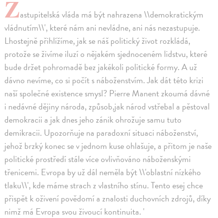
Z
astupitelská vláda má být nahrazena \\demokratickým
vládnutím\\', které nám ani nevládne, ani nás nezastupuje.
Lhostejně přihlížíme, jak se náš politický život rozkládá,
protože se živíme iluzí o nějakém sjednoceném lidstvu, které
bude držet pohromadě bez jakékoli politické formy. A už
dávno nevíme, co si počít s náboženstvím. Jak dát této krizi
naší společné existence smysl? Pierre Manent zkoumá dávné
i nedávné dějiny národa, způsob,jak národ vstřebal a pěstoval
demokracii a jak dnes jeho zánik ohrožuje samu tuto
demikracii. Upozorňuje na paradoxní situaci náboženství,
jehož brzký konec se v jednom kuse ohlašuje, a přitom je naše
politické prostředí stále více ovlivňováno náboženskými
třenicemi. Evropa by už dál neměla být \\'oblastní nízkého
tlaku\\', kde máme strach z vlastního stínu. Tento esej chce
přispět k oživení povědomí a znalosti duchovních zdrojů, díky
nimž má Evropa svou živoucí kontinuita. '