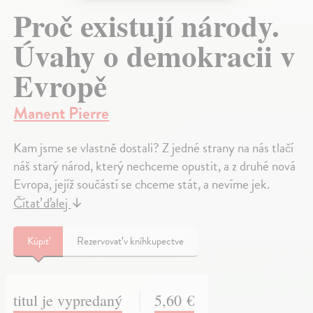
Proč existují národy.
Úvahy o demokracii v
Evropě
Manent Pierre
Kam jsme se vlastně dostali? Z jedné strany na nás tlačí
náš starý národ, který nechceme opustit, a z druhé nová
Evropa, jejíž součástí se chceme stát, a nevíme jek.
Čítať ďalej
↓
Kúpiť
Rezervovať v kníhkupectve
titul je vypredaný
5,60 €