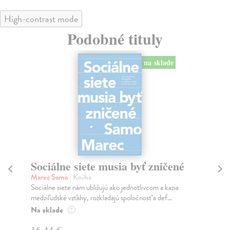
High-contrast mode
Podobné tituly
na sklade
Sociálne siete musia byť zničené
S
K
Marec Samo
| Kniha
Sociálne siete nám ubližujú ako jednotlivcom a kazia
Mik
medziľudské vzťahy, rozkladajú spoločnosť a def...
Mon
o k
Na sklade
?
Na
16,44 €