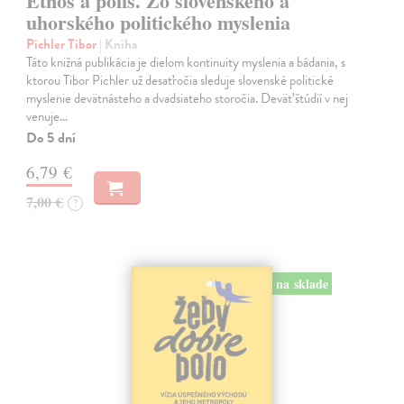
Etnos a polis. Zo slovenského a
uhorského politického myslenia
Pichler Tibor
| Kniha
Táto knižná publikácia je dielom kontinuity myslenia a bádania, s
ktorou Tibor Pichler už desaťročia sleduje slovenské politické
myslenie devätnásteho a dvadsiateho storočia. Deväť štúdií v nej
venuje…
Do 5 dní
6,79 €
7,00 €
?
na sklade