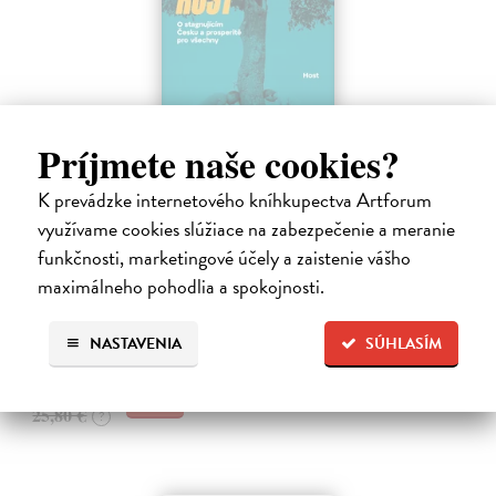
Príjmete naše cookies?
K prevádzke internetového kníhkupectva Artforum
Spravedlivý růst
využívame cookies slúžiace na zabezpečenie a meranie
Prokop Daniel
| Kniha
funkčnosti, marketingové účely a zaistenie vášho
Rovné šance, efektivní reformy a prosperita širší společnosti jako lék
maximálneho pohodlia a spokojnosti.
na politickou strnulost Česko si udržuje spoustu drahých
nespravedlností. Chudé děti mají malou šanci získat kvalitní vzdělání.
Na sklade
?
NASTAVENIA
SÚHLASÍM
24,51 €
25,80 €
?