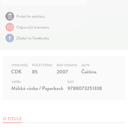
Pridať do wishlistu
Odporučiť známemu
Zdielať na Facebooku
VYDAVATEĽ
POČET STRÁN
ROK VYDANIA
JAZYK
CDK
85
2007
Čeština
VÄZBA
EAN
Mäkká väzba / Paperback
9788073251338
O TITULE