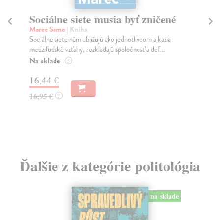
Sociálne siete musia byť zničené
S
K
Marec Samo
| Kniha
Sociálne siete nám ubližujú ako jednotlivcom a kazia
Mik
medziľudské vzťahy, rozkladajú spoločnosť a def...
Mon
o k
Na sklade
?
Na
16,44 €
23
16,95 €
?
24
Ďalšie z kategórie politológia
na sklade