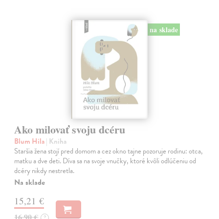
na sklade
Ako milovať svoju dcéru
Blum Hila
| Kniha
Staršia žena stojí pred domom a cez okno tajne pozoruje rodinu: otca,
matku a dve deti. Díva sa na svoje vnučky, ktoré kvôli odlúčeniu od
dcéry nikdy nestretla.
Na sklade
15,21 €
16,90 €
?