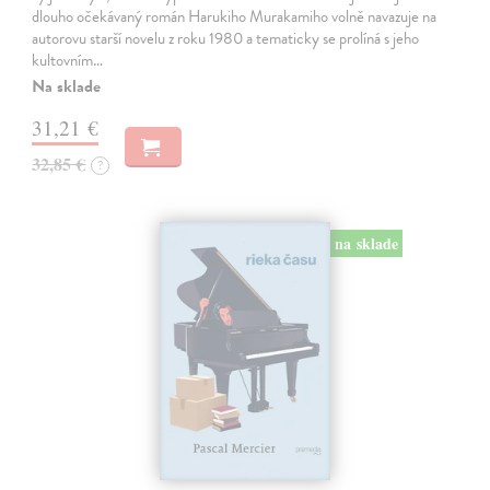
dlouho očekávaný román Harukiho Murakamiho volně navazuje na
autorovu starší novelu z roku 1980 a tematicky se prolíná s jeho
kultovním…
Na sklade
31,21 €
32,85 €
?
na sklade