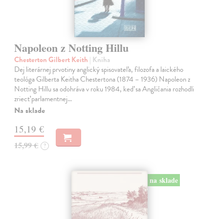
Napoleon z Notting Hillu
Chesterton Gilbert Keith
| Kniha
Dej literárnej prvotiny anglický spisovateľa, filozofa a laického
teológa Gilberta Keitha Chestertona (1874 – 1936) Napoleon z
Notting Hillu sa odohráva v roku 1984, keď sa Angličania rozhodli
zriecť parlamentnej…
Na sklade
15,19 €
15,99 €
?
na sklade