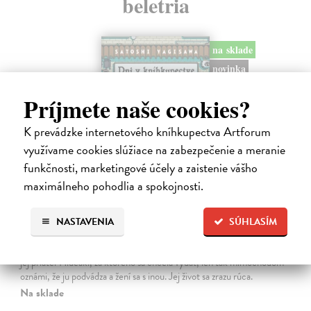
beletria
na sklade
novinka
Príjmete naše cookies?
K prevádzke internetového kníhkupectva Artforum
využívame cookies slúžiace na zabezpečenie a meranie
funkčnosti, marketingové účely a zaistenie vášho
maximálneho pohodlia a spokojnosti.
Dni v kníhkupectve Morisaki
NASTAVENIA
SÚHLASÍM
Jagisawa Satoshi
| Kniha
Dvadsaťpäťročná Takako si žila pomerne bezstarostne až do dňa, keď
jej priateľ Hideaki, za ktorého sa chcela vydať, len tak mimochodom
oznámi, že ju podvádza a žení sa s inou. Jej život sa zrazu rúca.
Na sklade