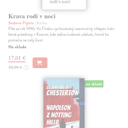
Krava rodí v noci
Statovci Pajtim
| Kniha
Píše sa rok 1996. Vo Fínsku vychovávaný osemročný chlapec trávi
letné prázdniny v Kosove, kde zažíva čudesné udalosti, ktoré ho
poznačia na celý život.
Na sklade
17,01 €
18,90 €
?
na sklade