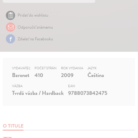
Pridať do wishlistu
Odporučiť známemu
Zdielať na Facebooku
VYDAVATEĽ
POČET STRÁN
ROK VYDANIA
JAZYK
Baronet
410
2009
Čeština
VÄZBA
EAN
Tvrdá väzba / Hardback
9788073842475
O TITULE