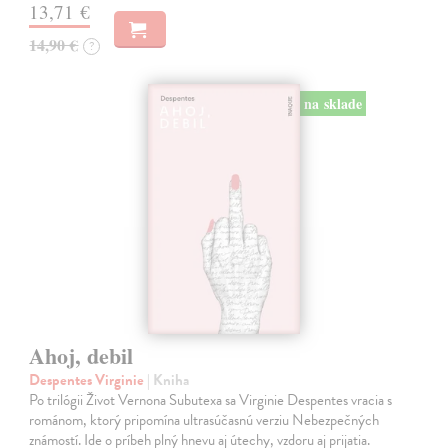
13,71 €
14,90 €
?
na sklade
Ahoj, debil
Despentes Virginie
| Kniha
Po trilógii Život Vernona Subutexa sa Virginie Despentes vracia s
románom, ktorý pripomína ultrasúčasnú verziu Nebezpečných
známostí. Ide o príbeh plný hnevu aj útechy, vzdoru aj prijatia.