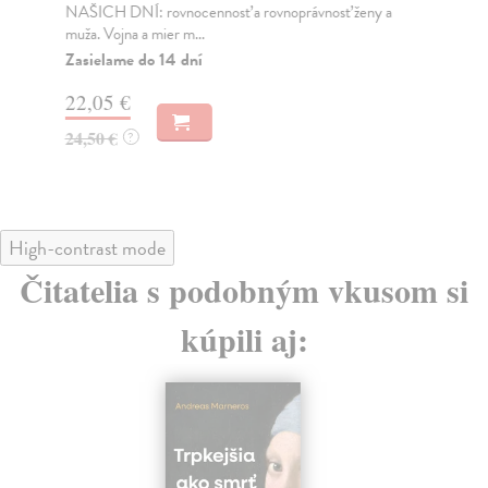
NAŠICH DNÍ: rovnocennosť a rovnoprávnosť ženy a
Bor
muža. Vojna a mier m...
Na
Zasielame do 14 dní
18
22,05 €
19
24,50 €
?
High-contrast mode
Čitatelia s podobným vkusom si
kúpili aj: