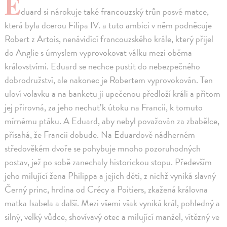
E
duard si nárokuje také francouzský trůn posvé matce,
která byla dcerou Filipa IV. a tuto ambici v něm podněcuje
Robert z Artois, nenávidící francouzského krále, který přijel
do Anglie s úmyslem vyprovokovat válku mezi oběma
královstvími. Eduard se nechce pustit do nebezpečného
dobrodružství, ale nakonec je Robertem vyprovokován. Ten
uloví volavku a na banketu ji upečenou předloží králi a přitom
jej přirovná, za jeho nechuť k útoku na Francii, k tomuto
mírnému ptáku. A Eduard, aby nebyl považován za zbabělce,
přísahá, že Francii dobude. Na Eduardově nádherném
středověkém dvoře se pohybuje mnoho pozoruhodných
postav, jež po sobě zanechaly historickou stopu. Především
jeho milující žena Philippa a jejich děti, z nichž vyniká slavný
Černý princ, hrdina od Crécy a Poitiers, zkažená královna
matka Isabela a další. Mezi všemi však vyniká král, pohledný a
silný, velký vůdce, shovívavý otec a milující manžel, vítězný ve