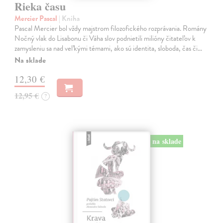
Rieka času
Mercier Pascal
| Kniha
Pascal Mercier bol vždy majstrom filozofického rozprávania. Romány
Nočný vlak do Lisabonu či Váha slov podnietili milióny čitateľov k
zamysleniu sa nad veľkými témami, ako sú identita, sloboda, čas či…
Na sklade
12,30 €
12,95 €
?
na sklade