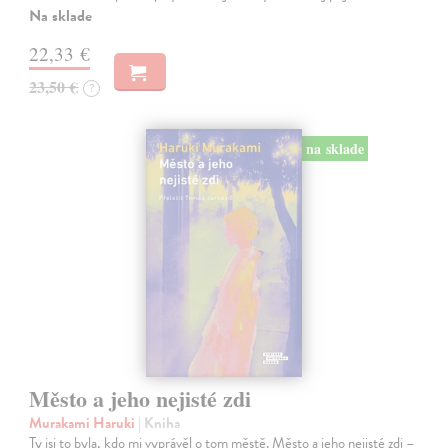
Na sklade
22,33 €
23,50 €
?
na sklade
Město a jeho nejisté zdi
Murakami Haruki
| Kniha
Ty jsi to byla, kdo mi vyprávěl o tom městě. Město a jeho nejisté zdi –