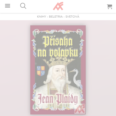
KNIHY
-
BELETRIA
-
SVETOVÁ