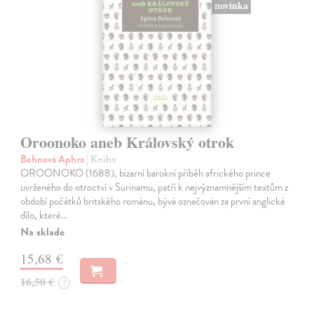
novinka
Oroonoko aneb Královský otrok
Behnová Aphra
| Kniha
OROONOKO (1688), bizarní barokní příběh afrického prince
uvrženého do otroctví v Surinamu, patří k nejvýznamnějším textům z
období počátků britského románu, bývá označován za první anglické
dílo, které…
Na sklade
15,68 €
16,50 €
?