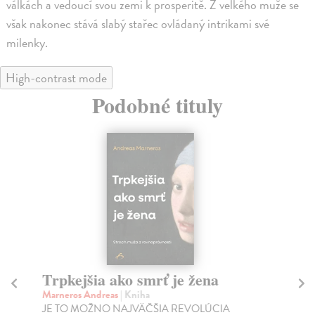
válkách a vedoucí svou zemi k prosperitě. Z velkého muže se
však nakonec stává slabý stařec ovládaný intrikami své
milenky.
High-contrast mode
Podobné tituly
Trpkejšia ako smrť je žena
P
Marneros Andreas
| Kniha
Bor
JE TO MOŽNO NAJVÄČŠIA REVOLÚCIA
Tát