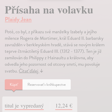
Přísaha na volavku
Plaidy Jean
Poté, co byl, z příkazu své manželky Izabely a jejího
milence Rogera de Mortimer, král Eduard II. barbarsky
zavražděn v berkleyském hradě, stává se novým králem
teprve čtrnáctiletý Eduard III. (1312 - 1377). Ten je již
zamilován do Philippy z Hainaultu a královna, aby
odvedla jeho pozornost od otcovy smrti, mu povoluje
svatbu.
Čítať ďalej
↓
Kúpiť
Rezervovať v kníhkupectve
titul je vypredaný
12,24 €