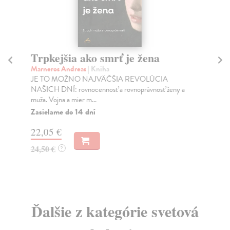
Trpkejšia ako smrť je žena
P
Marneros Andreas
| Kniha
Bor
JE TO MOŽNO NAJVÄČŠIA REVOLÚCIA
Tát
NAŠICH DNÍ: rovnocennosť a rovnoprávnosť ženy a
Bor
muža. Vojna a mier m...
Na
Zasielame do 14 dní
18
22,05 €
19
24,50 €
?
Ďalšie z kategórie svetová