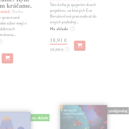
m kráčame.
Táto kniha je spojením dvoch
Poma
projektov, na ktorých Eva
čty
ntišek
| Kniha
Borušovičová pracovala až do
naps
 spracovaná
svojich posledný...
česk
náša súbor esejí o
Na sklade
Na 
oblémoch
?
tvárania...
18,91 €
14
?
19,90 €
15,
?
predpredaj
na sklade