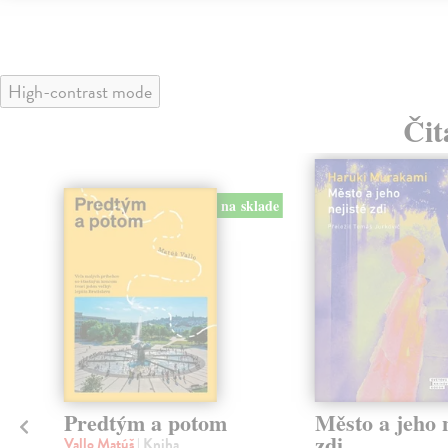
High-contrast mode
Čit
na sklade
Predtým a potom
Město a jeho n
zdi
Vallo Matúš
| Kniha