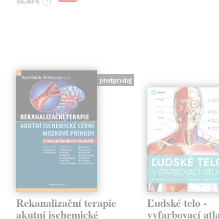
16,40 €
?
predpredaj
Rekanalizační terapie
Ľudské telo -
akutní ischemické
vyfarbovací atl