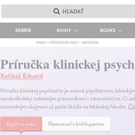
REBRÍK
KNIHY
BOOKS
KNIHY
-
PRÍRODNÉ VEDY
-
MEDICÍNA
Príručka klinickej psych
Kolibáš Eduard
Príručka klinickej psychiatrie je určená psychiatrom, klinic
vysokoškolsky vzdelaným pracovníkom v zdravotníctve. O auto
ústrendným záujmom už počas štúdia na lekárskej fakulte.
Čít
Kúpiť
na webe
Rezervovať v kníhkupectve