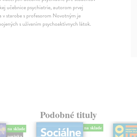
kej učebnice psychiatrie, autorom prvej
 a v starobe s profesorom Novotným je
ojených s užívaním psychoaktívnych látok.
Podobné tituly
na sklade
na sklade
novinka