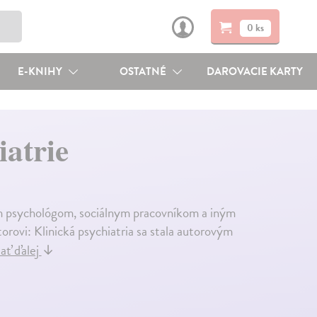
0 ks
E-KNIHY
OSTATNÉ
DAROVACIE KARTY
iatrie
kým psychológom, sociálnym pracovníkom a iným
rovi: Klinická psychiatria sa stala autorovým
ať ďalej
↓