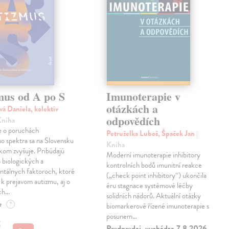
mus od A po S
Imunoterapie v
otázkách a
vá Daniela, kolektív
odpovědích
Kniha
 o poruchách
Petruželka Luboš, Špaček Jan
|
ho spektra sa na Slovensku
Kniha
kom zvyšuje. Pribúdajú
Moderní imunoterapie inhibitory
 biologických a
kontrolních bodů imunitní reakce
ntálnych faktoroch, ktoré
(„check point inhibitory“) ukončila
ú k prejavom autizmu, aj o
éru stagnace systémové léčby
ch…
solidních nádorů. Aktuální otázky
e
?
biomarkerově řízené imunoterapie s
posunem…
€
Predpredaj, vychádza 7.8.2026,