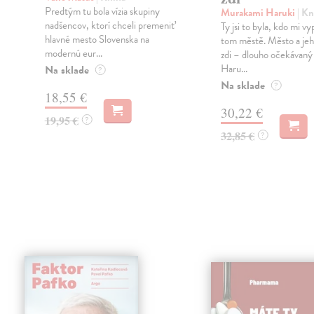
Predtým tu bola vízia skupiny
Murakami Haruki
| Kn
nadšencov, ktorí chceli premeniť
Ty jsi to byla, kdo mi vy
hlavné mesto Slovenska na
tom městě. Město a jeh
modernú eur...
zdi – dlouho očekávan
Haru...
Na sklade
?
Na sklade
?
18,55 €
30,22 €
19,95 €
?
32,85 €
?