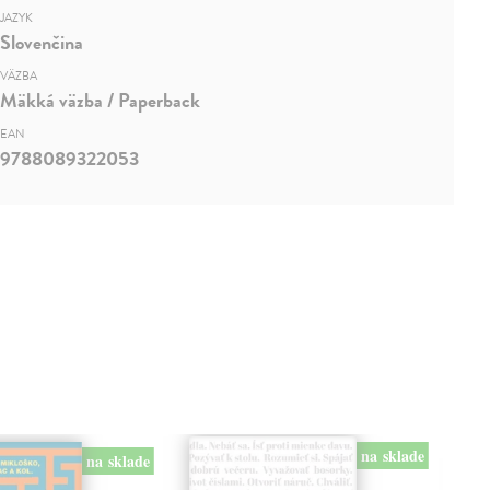
JAZYK
Slovenčina
VÄZBA
Mäkká väzba / Paperback
EAN
9788089322053
na sklade
na sklade