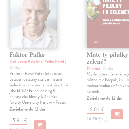
Faktor Pafko
Máte ty pilulky 
zelené?
Kadlecová Kateřina, Pafko Pavel
|
Kniha
Pharma
| Kniha
Profesor Pavel Pafko letos oslavil
Mysleli jste si, že lékárna
pětaosmdesátiny a za pár měsíců
místo? Ale kdepak, i pilul
šedesát let v témže zaměstnání, totiž
mohou snadno změnit ve 
jako břišní a hrudní chirurg III.
komedii.
chirurgické kliniky 1. lékařské
Zasielame do 12 dní
fakulty Univerzity Karlovy v Praze.…
16,01 €
Zasielame do 12 dní
16,50 €
15,91 €
?