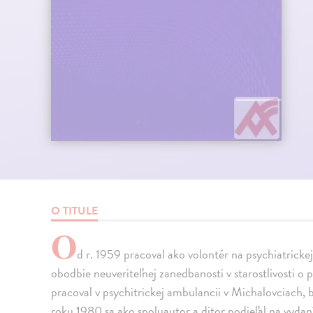
O TITULE
O
d r. 1959 pracoval ako volontér na psychiatrickej 
obodbie neuveriteľnej zanedbanosti v starostlivosti o
pracoval v psychitrickej ambulancii v Michalovciach,
roku 1980 sa ako spoluautor a ditor podieľal na vydan