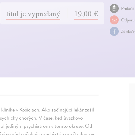
Pridať d
titul je vypredaný
19,00 €
Odporuč
Zdielať 
klinike v Košiciach. Ako začínajúci lekár zažil
 psychicky chorých. V čase, keď úväzkovo
 bol jediným psychiatrom v tomto okrese. Od
í viacerých učebníc psychiatrie pre študentov