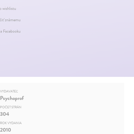
o wishlistu
iť známemu
na Facebooku
VYDAVATEĽ
Psychoprof
POČET STRÁN
304
ROK VYDANIA
2010