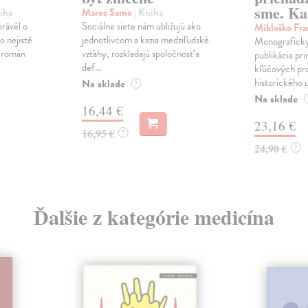
sme. Ka
iha
Marec Samo
| Kniha
právěl o
Sociálne siete nám ubližujú ako
Mikloško Fra
o nejisté
jednotlivcom a kazia medziľudské
Monograficky
ý román
vzťahy, rozkladajú spoločnosť a
publikácia pri
def...
kľúčových pr
historického u
Na sklade
?
Na sklade
16,44 €
23,16 €
16,95 €
?
24,90 €
?
Ďalšie z kategórie medicína