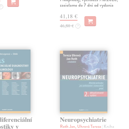
zasielame do 7 dní od vydania
?
41,18 €
46,80 €
?
diferenciální
Neuropsychiatrie
stiky v
Roth Jan, Uhrová Tereza
| Kniha