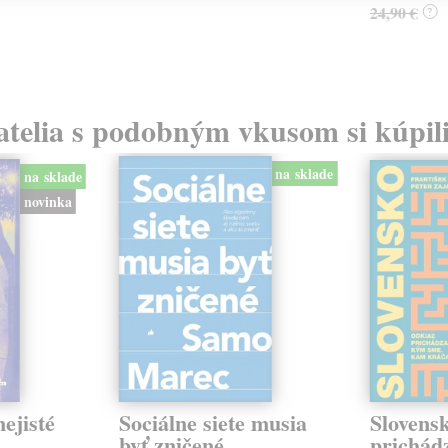
24,90 €
?
atelia s podobným vkusom si kúpili
na sklade
na sklade
novinka
ejisté
Sociálne siete musia
Slovens
byť zničené
prichád