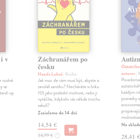
i v
Záchranářem po
Autiz
česku
Ostatníko
autorov
| 
Hacala Luboš
| Kniha
Povedomie
 je nudné
Jak moc zle vám musí být, abyste si
autistické
ky se
zavolali sanitku? Necháváte si linku
každým ro
stand-up
155 jako poslední možnost, nebo ji
poznatky o
vytáčíte, kdykoliv vás někde trochu
environme
zabolí?
prispievaj
Zasielame do 14 dní
možnostia
14,54 €
Na sklad
14,99 €
?
28,41 