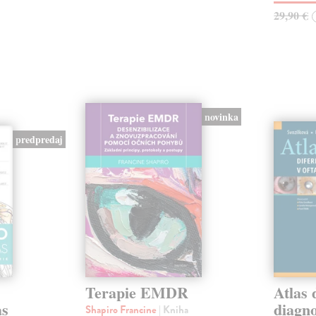
29,90 €
novinka
predpredaj
Terapie EMDR
Atlas 
as
diagno
Shapiro Francine
| Kniha