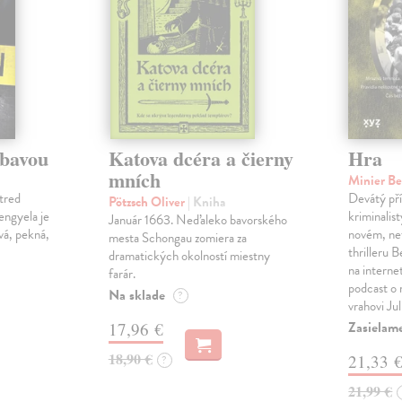
ábavou
Katova dcéra a čierny
Hra
mních
Minier B
tred
Devátý pří
Pötzsch Oliver
| Kniha
Lengyela je
kriminalis
Január 1663. Neďaleko bavorského
vá, pekná,
novém, ne
mesta Schongau zomiera za
thrilleru 
dramatických okolností miestny
na interne
farár.
podcast o
Na sklade
?
vrahovi Ju
Zasielam
17,96 €
18,90 €
21,33 
?
21,99 €