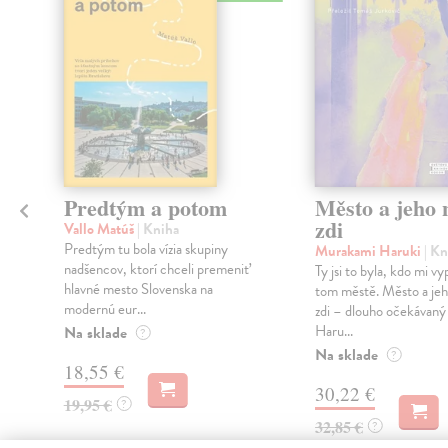
Predtým a potom
Město a jeho n
zdi
Vallo Matúš
| Kniha
Predtým tu bola vízia skupiny
Murakami Haruki
| Kn
nadšencov, ktorí chceli premeniť
Ty jsi to byla, kdo mi vy
hlavné mesto Slovenska na
tom městě. Město a jeh
modernú eur...
zdi – dlouho očekávan
Haru...
Na sklade
?
Na sklade
?
18,55 €
30,22 €
19,95 €
?
32,85 €
?