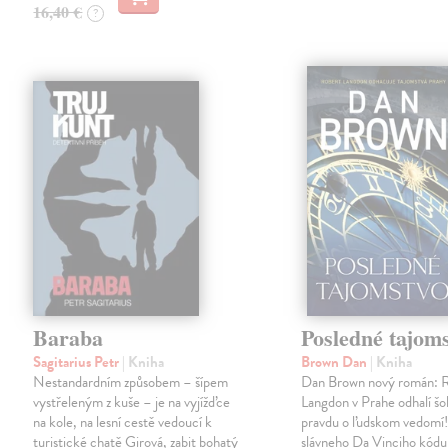
16,40 €
?
Baraba
Posledné tajom
Sagitarius Petr
| Kniha
Brown Dan
| Kniha
Nestandardním způsobem – šípem
Dan Brown nový román: 
vystřeleným z kuše – je na vyjížďce
Langdon v Prahe odhalí š
na kole, na lesní cestě vedoucí k
pravdu o ľudskom vedomí
turistické chatě Girová, zabit bohatý
slávneho Da Vinciho kód