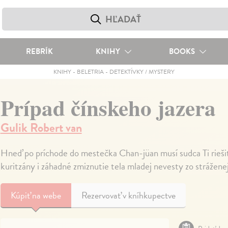
REBRÍK
KNIHY
BOOKS
KNIHY
-
BELETRIA
-
DETEKTÍVKY / MYSTERY
Prípad čínskeho jazera
Gulik Robert van
Hneď po príchode do mestečka Chan-jüan musí sudca Ti riešiť
kuritzány i záhadné zmiznutie tela mladej nevesty zo stráženej
Kúpiť
na webe
Rezervovať v kníhkupectve