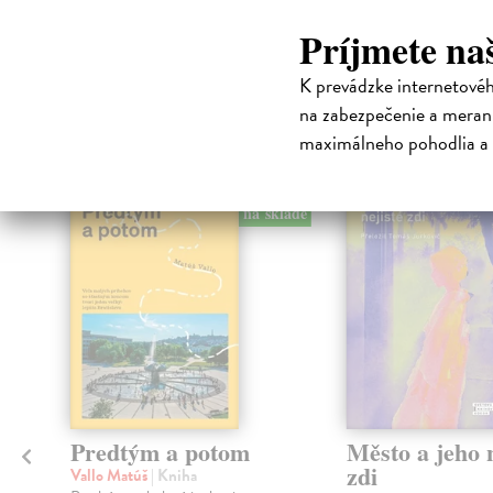
Príjmete na
K prevádzke internetové
High-contrast mode
na zabezpečenie a merani
Čit
maximálneho pohodlia a 
na sklade
Predtým a potom
Město a jeho n
zdi
Vallo Matúš
| Kniha