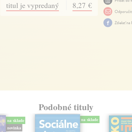
Pridať do w
titul je vypredaný
8,27 €
Odporuči
Zdielať na
Podobné tituly
na sklade
na sklade
novinka