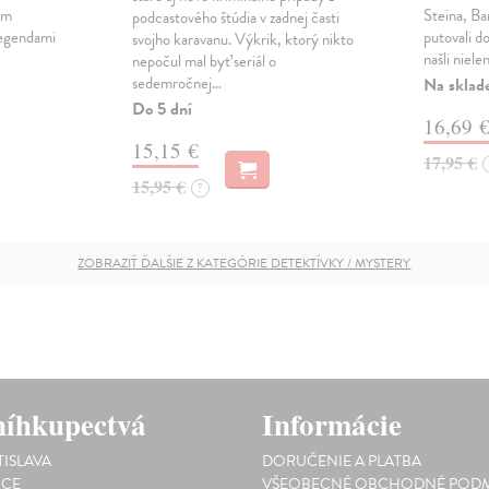
ým
Steina, Ba
podcastového štúdia v zadnej časti
legendami
putovali d
svojho karavanu. Výkrik, ktorý nikto
našli niele
nepočul mal byť seriál o
sedemročnej…
Na sklad
Do 5 dní
16,69 
15,15 €
17,95 €
15,95 €
?
ZOBRAZIŤ ĎALŠIE Z KATEGÓRIE DETEKTÍVKY / MYSTERY
íhkupectvá
Informácie
TISLAVA
DORUČENIE A PLATBA
ICE
VŠEOBECNÉ OBCHODNÉ PODM