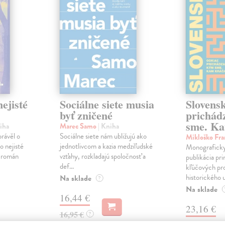
ejisté
Sociálne siete musia
Slovens
byť zničené
prichád
sme. Ka
iha
Marec Samo
| Kniha
právěl o
Sociálne siete nám ubližujú ako
Mikloško Fra
o nejisté
jednotlivcom a kazia medziľudské
Monograficky
ý román
vzťahy, rozkladajú spoločnosť a
publikácia pri
def...
kľúčových pr
historického u
Na sklade
?
Na sklade
16,44 €
23,16 €
16,95 €
?
?