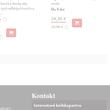
rbariča a Jaroša, aby
zmizla.
o tých odľahlých končín a
Do 5 dní
n…
19,30 €
e
?
19,90 €
?
€
?
Kontakt
Internetové kníhkupectvo
IENKY