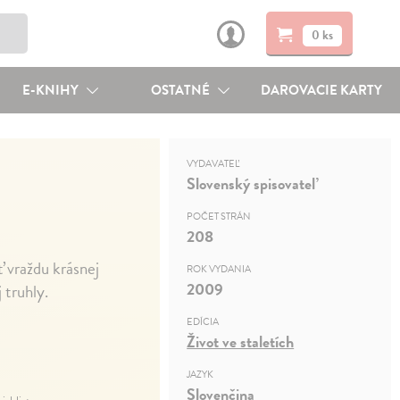
0 ks
E-KNIHY
OSTATNÉ
DAROVACIE KARTY
VYDAVATEĽ
Slovenský spisovateľ
POČET STRÁN
208
 vraždu krásnej
ROK VYDANIA
2009
 truhly.
EDÍCIA
Život ve staletích
JAZYK
Slovenčina