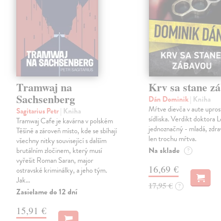
Tramwaj na
Krv sa stane z
Sachsenberg
Dán Dominik
| Kniha
Mŕtve dievča v aute upros
Sagitarius Petr
| Kniha
sídliska. Verdikt doktora 
Tramwaj Cafe je kavárna v polském
jednoznačný - mladá, zdra
Těšíně a zároveň místo, kde se sbíhají
len trochu mŕtva.
všechny nitky související s dalším
Na sklade
brutálním zločinem, který musí
?
vyřešit Roman Saran, major
16,69 €
ostravské kriminálky, a jeho tým.
Jak…
17,95 €
?
Zasielame do 12 dní
15,91 €