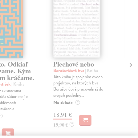
ko. Odkiaľ
Plechové nebo
Po
zame. Kým
Borušovičová Eva
| Kniha
Kun
m kráčame.
Táto kniha je spojením dvoch
Poma
projektov, na ktorých Eva
čty
ntišek
| Kniha
Borušovičová pracovala až do
naps
 spracovaná
svojich posledný...
česk
náša súbor esejí o
Na sklade
Na 
oblémoch
?
tvárania...
18,91 €
14
?
19,90 €
15,
?