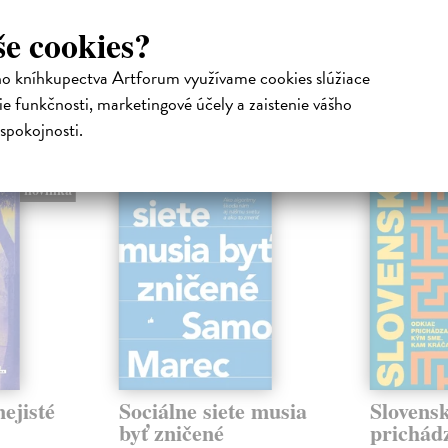
24,90 €
še cookies?
ho kníhkupectva Artforum využívame cookies slúžiace
e funkčnosti, marketingové účely a zaistenie vášho
atelia s podobným vkusom si kúpili
spokojnosti.
na sklade
na sklade
novinka
ejisté
Sociálne siete musia
Slovens
byť zničené
prichád