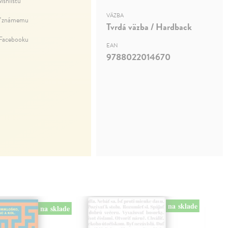
ishlistu
VÄZBA
ť známemu
Tvrdá väzba / Hardback
 Facebooku
EAN
9788022014670
na sklade
na sklade