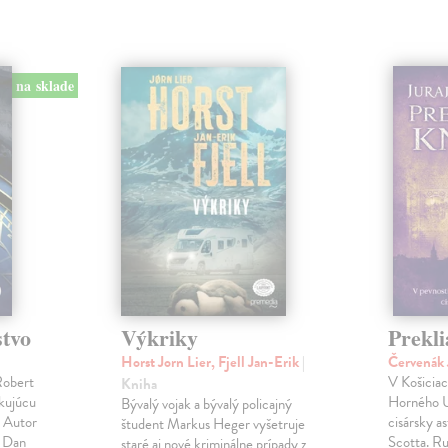
na sklade
stvo
Výkriky
Prekli
Horst Jorn Lier, Fjell Jan-Erik
|
Červenák 
Robert
V Košicia
Kniha
okujúcu
Horného U
Bývalý vojak a bývalý policajný
! Autor
cisársky a
študent Markus Heger vyšetruje
u Dan
Scotta. Rud
staré aj nové kriminálne prípady z