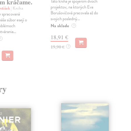
m kráčame.
Táto kniha je spojením dvoch
Poma
projektov, na ktorých Eva
čty
ntišek
| Kniha
Borušovičová pracovala až do
naps
 spracovaná
svojich posledný...
česk
náša súbor esejí o
Na sklade
Na 
oblémoch
?
tvárania...
18,91 €
14
?
19,90 €
15,
?
ry