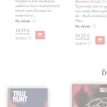
Predtým tu bola vízia skupiny
Murakami Haruki
| Kn
nadšencov, ktorí chceli premeniť
Ty jsi to byla, kdo mi vy
hlavné mesto Slovenska na
tom městě. Město a jeh
modernú eur...
zdi – dlouho očekávan
Haru...
Na sklade
?
Na sklade
?
18,55 €
30,22 €
19,95 €
?
32,85 €
?
Ď