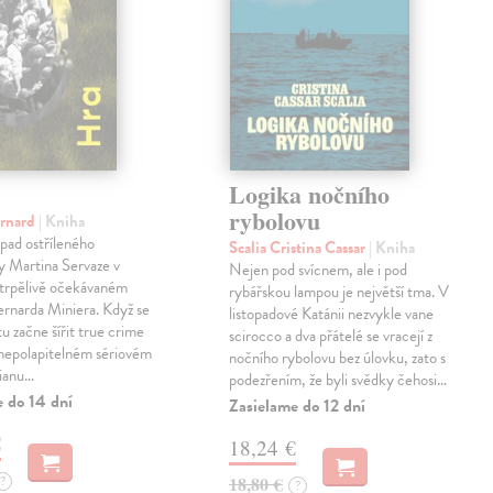
Logika nočního
rybolovu
ernard
| Kniha
pad ostříleného
Scalia Cristina Cassar
| Kniha
ty Martina Servaze v
Nejen pod svícnem, ale i pod
trpělivě očekávaném
rybářskou lampou je největší tma. V
Bernarda Miniera. Když se
listopadové Katánii nezvykle vane
tu začne šířit true crime
scirocco a dva přátelé se vracejí z
 nepolapitelném sériovém
nočního rybolovu bez úlovku, zato s
lianu…
podezřením, že byli svědky čehosi…
e do 14 dní
Zasielame do 12 dní
€
18,24 €
?
18,80 €
?