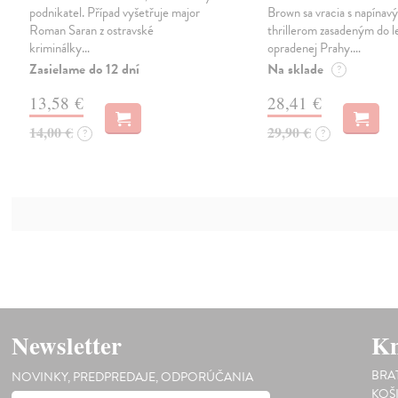
podnikatel. Případ vyšetřuje major
Brown sa vracia s napínav
Roman Saran z ostravské
thrillerom zasadeným do 
kriminálky…
opradenej Prahy.…
Zasielame do 12 dní
Na sklade
?
13,58 €
28,41 €
14,00 €
29,90 €
?
?
Newsletter
Kn
BRA
NOVINKY, PREDPREDAJE, ODPORÚČANIA
KOŠ