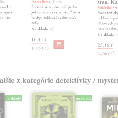
sme. Ka
iha
Marec Samo
| Kniha
právěl o
Sociálne siete nám ubližujú ako
Mikloško Fra
o nejisté
jednotlivcom a kazia medziľudské
Monograficky
ý román
vzťahy, rozkladajú spoločnosť a
publikácia pri
def...
kľúčových pr
historického u
Na sklade
?
Na sklade
16,44 €
23,16 €
16,95 €
?
24,90 €
?
alšie z kategórie detektívky / myste
na sklade
na sklade