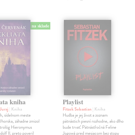
na sklade
ata kniha
Playlist
Juraj
| Kniha
Fitzek Sebastian
| Kniha
ch, sídelnom meste
Hudba je jej život a zoznam
horska, záhadne zmizol
pätnástich piesní rozhodne, ako dlho
strológ Hieronymus
bude trvať. Pätnásťročná Feline
olf II. preto poveril
Jogowá pred mesiacom bez stopy