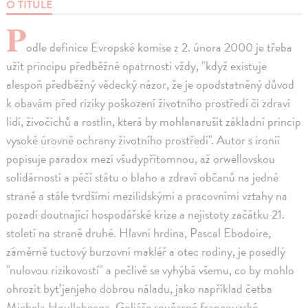
O TITULE
P
odle definice Evropské komise z 2. února 2000 je třeba
užít principu předběžné opatrnosti vždy, "když existuje
alespoň předběžný vědecký názor, že je opodstatněný důvod
k obavám před riziky poškození životního prostředí či zdraví
lidí, živočichů a rostlin, která by mohlanarušit základní princip
vysoké úrovně ochrany životního prostředí". Autor s ironií
popisuje paradox mezi všudypřítomnou, až orwellovskou
solidárností a péčí státu o blaho a zdraví občanů na jedné
straně a stále tvrdšími mezilidskými a pracovními vztahy na
pozadí doutnající hospodářské krize a nejistoty začátku 21.
století na straně druhé. Hlavní hrdina, Pascal Ebodoire,
záměrně tuctový burzovní makléř a otec rodiny, je posedlý
"nulovou rizikovostí" a pečlivě se vyhýbá všemu, co by mohlo
ohrozit byť jenjeho dobrou náladu, jako například četba
Michela Houllebecqa, Goliáše současné francouzské