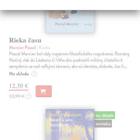
Rieka času
Mercier Pascal
| Kniha
Pascal Mercier bol vždy majstrom filozofického rozprávania. Romány
Nočný vlak do Lisabonu či Váha slov podnietili milióny čitateľov k
zamysleniu sa nad veľkými témami, ako sú identita, sloboda, čas či…
Na sklade
?
12,30 €
12,95 €
?
na sklade
novinka