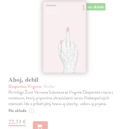
na sklade
Ahoj, debil
Despentes Virginie
| Kniha
Po trilógii Život Vernona Subutexa sa Virginie Despentes vracia s
románom, ktorý pripomína ultrasúčasnú verziu Nebezpečných
známostí. Ide o príbeh plný hnevu aj útechy, vzdoru aj prijatia.
Na sklade
?
22,33 €