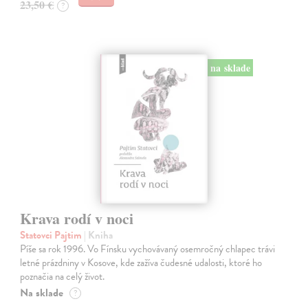
23,50 €
?
na sklade
Krava rodí v noci
Statovci Pajtim
| Kniha
Píše sa rok 1996. Vo Fínsku vychovávaný osemročný chlapec trávi
letné prázdniny v Kosove, kde zažíva čudesné udalosti, ktoré ho
poznačia na celý život.
Na sklade
?