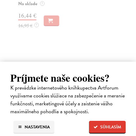
o k
Na sklade
?
Na
16,44 €
23
16,95 €
?
24
Ďalšie z kategórie svetová
Príjmete naše cookies?
beletria
K prevádzke internetového kníhkupectva Artforum
využívame cookies slúžiace na zabezpečenie a meranie
na sklade
funkčnosti, marketingové účely a zaistenie vášho
maximálneho pohodlia a spokojnosti.
NASTAVENIA
SÚHLASÍM