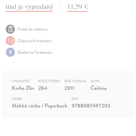
titul je vypredaný
11,59 €
Pridať do wishlistu
Odporučiť známemu
Zdielať na Facebooku
VYDAVATEĽ
POČET STRÁN
ROK VYDANIA
JAZYK
Kniha Zlín
264
2011
Čeština
VÄZBA
EAN
Mäkká väzba / Paperback
9788087497203