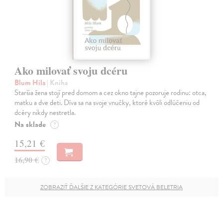
Ako milovať svoju dcéru
Blum Hila
| Kniha
Staršia žena stojí pred domom a cez okno tajne pozoruje rodinu: otca,
matku a dve deti. Díva sa na svoje vnučky, ktoré kvôli odlúčeniu od
dcéry nikdy nestretla.
Na sklade
?
15,21 €
16,90 €
?
ZOBRAZIŤ ĎALŠIE Z KATEGÓRIE SVETOVÁ BELETRIA