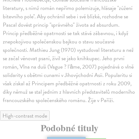
literatury, s nímž román nepřímo polemizuje, hlásaje "zúžení
bitevního pole". Aby ochránil sebe i své blízké, rozhodne se
Pascal dovést princip "správného" života ad absurdum.
Princip předběžné opatrnosti se tak stává zábavnou, i když
znepokojivou společenskou bajkou o stavu současné
společnosti. Mathieu Jung (1970) vystudoval literaturu a než
se začal věnovat psaní, živil se jako knihkupec. Jeho první
román, Vlna na duši (Vague ? l'âme, 2007) pojednává o vlně
solidarity s obětmi cunami v Jihovýchodní Asii. Popularitu si
však získal až Principem předběžné opatrnosti z roku 2009,
díky němuž se stal jedním z hlavních představitelů moderního
francouzského společenského románu. Žije v Paříži.
High-contrast mode
Podobné tituly