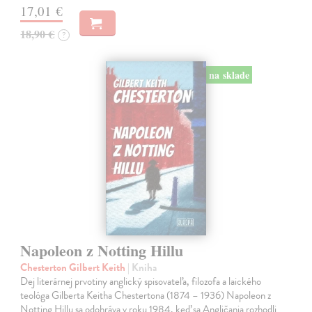
17,01 €
18,90 €
?
na sklade
Napoleon z Notting Hillu
Chesterton Gilbert Keith
| Kniha
Dej literárnej prvotiny anglický spisovateľa, filozofa a laického
teológa Gilberta Keitha Chestertona (1874 – 1936) Napoleon z
Notting Hillu sa odohráva v roku 1984, keď sa Angličania rozhodli