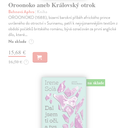
Oroonoko aneb Královský otrok
Behnová Aphra
| Kniha
OROONOKO (1688), bizarní barokní příběh afrického prince
uvrženého do otroctví v Surinamu, patří k nejvýznamnějším textům z
období počátků britského románu, bývá označován za první anglické
dílo, které…
Na sklade
?
15,68 €
16,50 €
?
na sklade