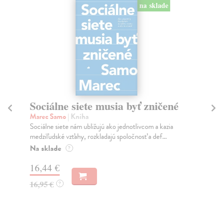
na sklade
Sociálne siete musia byť zničené
S
K
Marec Samo
| Kniha
Sociálne siete nám ubližujú ako jednotlivcom a kazia
Mik
medziľudské vzťahy, rozkladajú spoločnosť a def...
Mon
o k
Na sklade
?
Na
16,44 €
23
16,95 €
?
24