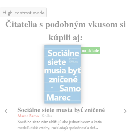
High-contrast mode
Čitatelia s podobným vkusom si
kúpili aj:
na sklade
Sociálne siete musia byť zničené
S
K
Marec Samo
| Kniha
Sociálne siete nám ubližujú ako jednotlivcom a kazia
Mik
medziľudské vzťahy, rozkladajú spoločnosť a def...
Mon