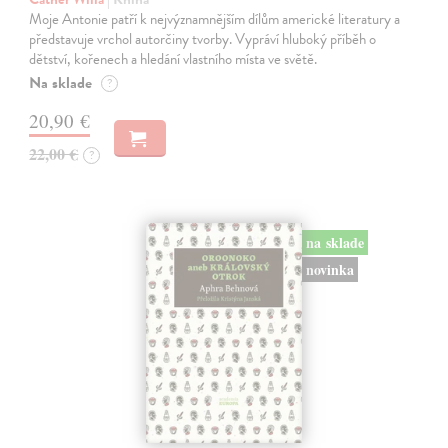
Moje Antonie patří k nejvýznamnějším dílům americké literatury a
představuje vrchol autorčiny tvorby. Vypráví hluboký příběh o
dětství, kořenech a hledání vlastního místa ve světě.
Na sklade
?
20,90 €
22,00 €
?
na sklade
novinka