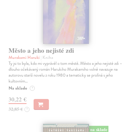
Město a jeho nejisté zdi
Murakami Haruki
| Kniha
Ty jsi to byla, kdo mi vyprávěl o tom městě. Město a jeho nejisté zdi –
dlouho očekávaný román Harukiho Murakamiho volně navazuje na
autorovu starší novelu z roku 1980 a tematicky se prolíná s jeho
kultovním…
Na sklade
?
30,22 €
32,85 €
?
na sklade