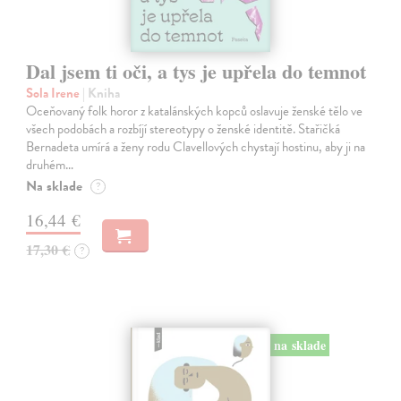
Dal jsem ti oči, a tys je upřela do temnot
Sola Irene
| Kniha
Oceňovaný folk horor z katalánských kopců oslavuje ženské tělo ve
všech podobách a rozbíjí stereotypy o ženské identitě. Stařičká
Bernadeta umírá a ženy rodu Clavellových chystají hostinu, aby ji na
druhém…
Na sklade
?
16,44 €
17,30 €
?
na sklade