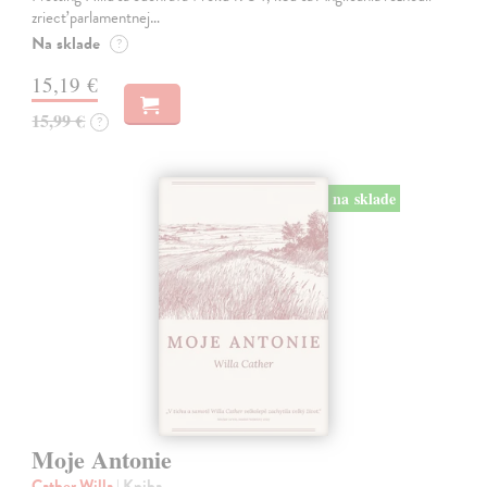
zriecť parlamentnej…
Na sklade
?
15,19 €
15,99 €
?
na sklade
Moje Antonie
Cather Willa
| Kniha