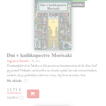
novinka
Dni v kníhkupectve Morisaki
Jagisawa Satoshi
| Kniha
Dvadsaťpäťročná Takako si žila pomerne bezstarostne až do dňa, keď
jej priateľ Hideaki, za ktorého sa chcela vydať, len tak mimochodom
oznámi, že ju podvádza a žení sa s inou. Jej život sa zrazu rúca.
Na sklade
?
13,71 €
14,90 €
?