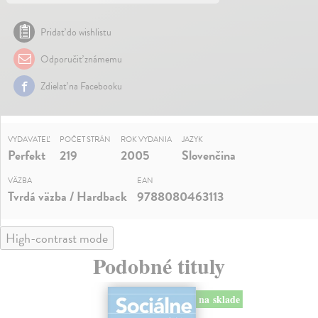
Pridať do wishlistu
Odporučiť známemu
Zdielať na Facebooku
VYDAVATEĽ
POČET STRÁN
ROK VYDANIA
JAZYK
Perfekt
219
2005
Slovenčina
VÄZBA
EAN
Tvrdá väzba / Hardback
9788080463113
High-contrast mode
Podobné tituly
na sklade