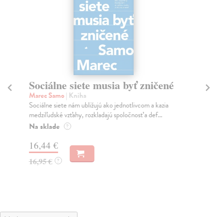
Sociálne siete musia byť zničené
S
K
Marec Samo
| Kniha
Sociálne siete nám ubližujú ako jednotlivcom a kazia
Mik
medziľudské vzťahy, rozkladajú spoločnosť a def...
Mon
o k
Na sklade
?
Na
16,44 €
23
16,95 €
?
24