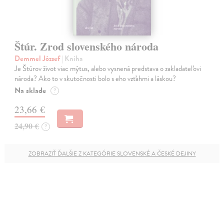
Štúr. Zrod slovenského národa
Demmel József
| Kniha
Je Štúrov život viac mýtus, alebo vysnená predstava o zakladateľovi
národa? Ako to v skutočnosti bolo s eho vzťahmi a láskou?
Na sklade
?
23,66 €
24,90 €
?
ZOBRAZIŤ ĎALŠIE Z KATEGÓRIE SLOVENSKÉ A ČESKÉ DEJINY