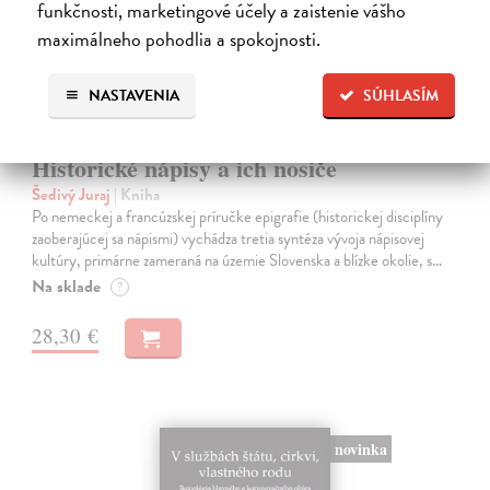
funkčnosti, marketingové účely a zaistenie vášho
maximálneho pohodlia a spokojnosti.
NASTAVENIA
SÚHLASÍM
Historické nápisy a ich nosiče
Šedivý Juraj
| Kniha
Po nemeckej a francúzskej príručke epigrafie (historickej disciplíny
zaoberajúcej sa nápismi) vychádza tretia syntéza vývoja nápisovej
kultúry, primárne zameraná na územie Slovenska a blízke okolie, s…
Na sklade
?
28,30 €
novinka