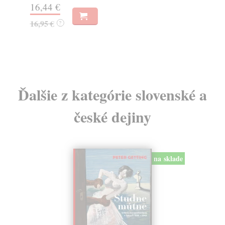
16,44 €
23
16,95 €
?
24
Ďalšie z kategórie slovenské a
české dejiny
na sklade