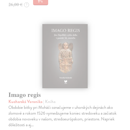
26,00 €
?
Imago regis
Kucharská Veronika
| Kniha
Obdobie bitky pri Moháči označujeme v uhorských dejinách ako
zlomové a rokom 1526 vymedzujeme koniec stredoveku a začiatok
obdobia novoveku v našom, stredoeurópskom, priestore. Napriek
dôležitosti a aj…