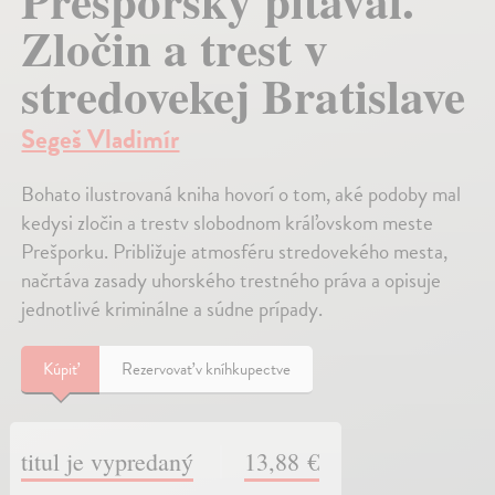
Prešporský pitaval.
Zločin a trest v
stredovekej Bratislave
Segeš Vladimír
Bohato ilustrovaná kniha hovorí o tom, aké podoby mal
kedysi zločin a trestv slobodnom kráľovskom meste
Prešporku. Približuje atmosféru stredovekého mesta,
načrtáva zasady uhorského trestného práva a opisuje
jednotlivé kriminálne a súdne prípady.
Kúpiť
Rezervovať v kníhkupectve
titul je vypredaný
13,88 €