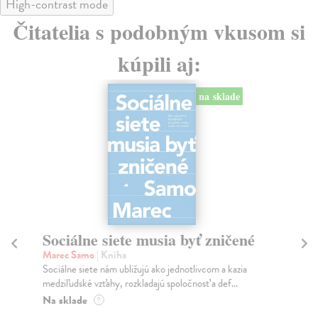
High-contrast mode
Čitatelia s podobným vkusom si
kúpili aj:
na sklade
Sociálne siete musia byť zničené
S
K
Marec Samo
| Kniha
Sociálne siete nám ubližujú ako jednotlivcom a kazia
Mik
medziľudské vzťahy, rozkladajú spoločnosť a def...
Mon
o k
Na sklade
?
Na