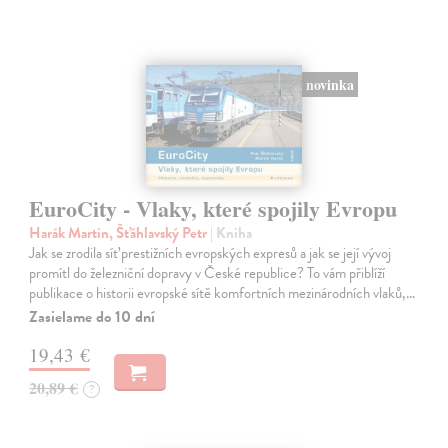
novinka
EuroCity - Vlaky, které spojily Evropu
Harák Martin, Šťáhlavský Petr
| Kniha
Jak se zrodila síť prestižních evropských expresů a jak se její vývoj
promítl do železniční dopravy v České republice? To vám přiblíží
publikace o historii evropské sítě komfortních mezinárodních vlaků,…
Zasielame do 10 dní
19,43 €
20,89 €
?