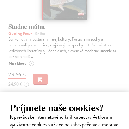
Studne mútne
Getting Peter
| Kniha
Sú ikonickými postavami našej kultúry. Postavili im sochy a
pomenovali po nich ulice, majú svoje nespochybniteľné miesto v
lexikónoch literatúry aj učebniciach, slovenské moderné umenie sa
bez nich nedá…
Na sklade
?
23,66 €
24,90 €
?
Príjmete naše cookies?
na sklade
K prevádzke internetového kníhkupectva Artforum
využívame cookies slúžiace na zabezpečenie a meranie