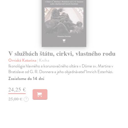
V službách štátu, cirkvi, vlastného rodu
Orviská Katarína
| Kniha
Ikonológia hlavného a korunovačného oltára v Dóme sv. Martina v
Bratislave od G. R. Donnera a jeho objednávateľ Imrich Esterházi.
Zasielame do 14 dní
24,25 €
25,00 €
?