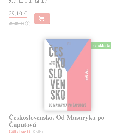
Zasielame do 14 dní
29,10 €
30,00 €
?
na sklade
Československo. Od Masaryka po
Čaputovú
Gális Tomáš
| Kniha