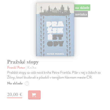
na sklade
novinka
Pražské stopy
Frankl Peter
| Kniha
Pražské stopy sa volá nová kniha Petra Frankla. Píše v nej o židoch zo
Žiliny, ktorí študovali a pôsobili v terajšom hlavnom meste ČR.
Na sklade
?
20,00 €