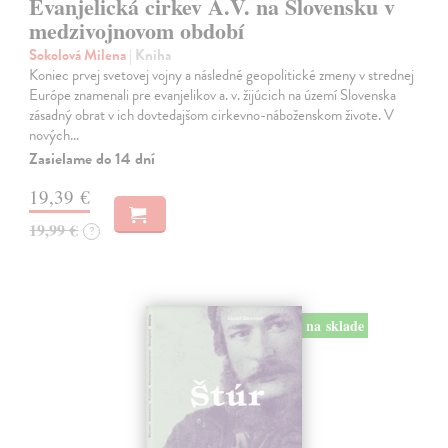
Evanjelická cirkev A.V. na Slovensku v
medzivojnovom období
Sokolová Milena
| Kniha
Koniec prvej svetovej vojny a následné geopolitické zmeny v strednej
Európe znamenali pre evanjelikov a. v. žijúcich na území Slovenska
zásadný obrat v ich dovtedajšom cirkevno-náboženskom živote. V
nových…
Zasielame do 14 dní
19,39 €
19,99 €
?
na sklade