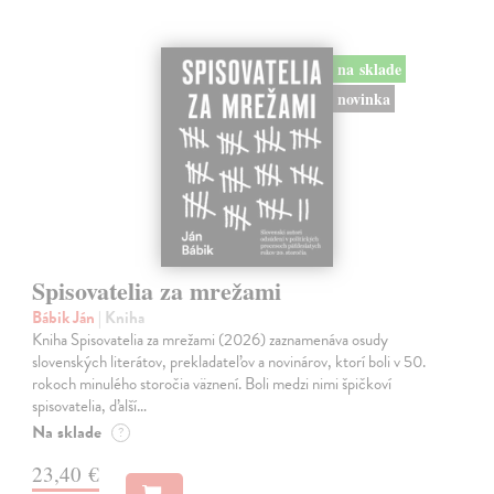
na sklade
novinka
Spisovatelia za mrežami
Bábik Ján
| Kniha
Kniha Spisovatelia za mrežami (2026) zaznamenáva osudy
slovenských literátov, prekladateľov a novinárov, ktorí boli v 50.
rokoch minulého storočia väznení. Boli medzi nimi špičkoví
spisovatelia, ďalší…
Na sklade
?
23,40 €