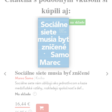
kúpili aj:
na sklade
Sociálne siete musia byť zničené
S
K
Marec Samo
| Kniha
Sociálne siete nám ubližujú ako jednotlivcom a kazia
Mik
medziľudské vzťahy, rozkladajú spoločnosť a def...
Mon
o k
Na sklade
?
Na
16,44 €
23
16,95 €
?