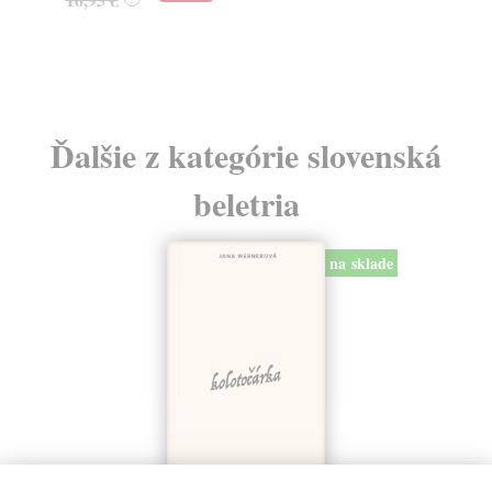
24
Ďalšie z kategórie slovenská
beletria
na sklade