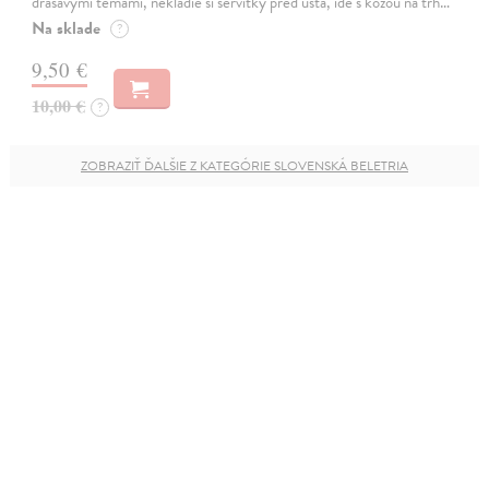
drásavými témami, nekladie si servítky pred ústa, ide s kožou na trh…
Na sklade
?
9,50 €
10,00 €
?
ZOBRAZIŤ ĎALŠIE Z KATEGÓRIE SLOVENSKÁ BELETRIA