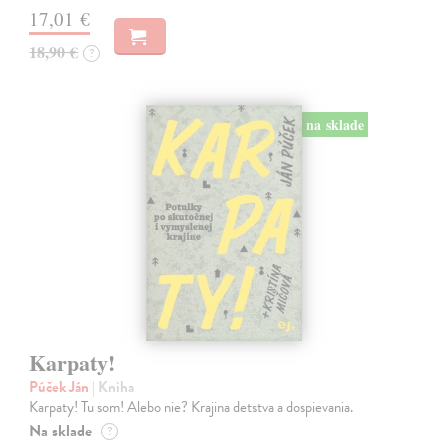
17,01 €
18,90 €
?
na sklade
Karpaty!
Púček Ján
| Kniha
Karpaty! Tu som! Alebo nie? Krajina detstva a dospievania.
Na sklade
?