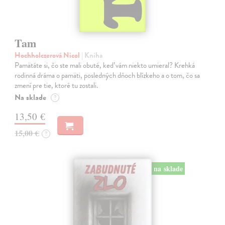
Tam
Hochholczerová Nicol
| Kniha
Pamätáte si, čo ste mali obuté, keď vám niekto umieral? Krehká
rodinná dráma o pamäti, posledných dňoch blízkeho a o tom, čo sa
zmení pre tie, ktoré tu zostali.
Na sklade
?
13,50 €
15,00 €
?
na sklade