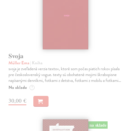
Svoja
Müller Ema
| Kniha
svoja je zveľadená verzia textov, ktoré som počas piatich rokov písala
pre československý vogue. texty sú obohatené mojimi škrabopisne
napísanými denníkmi, fotkami z detstva, fotkami z mobilu a fotkami…
Na sklade
?
30,00 €
na sklade