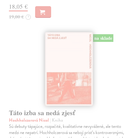
18,05 €
19,00 €
?
na sklade
Táto izba sa nedá zjesť
Hochholczerová Nicol
| Kniha
Sú debuty tápajúce, rozpačité, kvalitatívne nevyvážené, ale tento
medzi ne nepatrí. Hochholczerová sa nebojí prísť s kontroverznými,