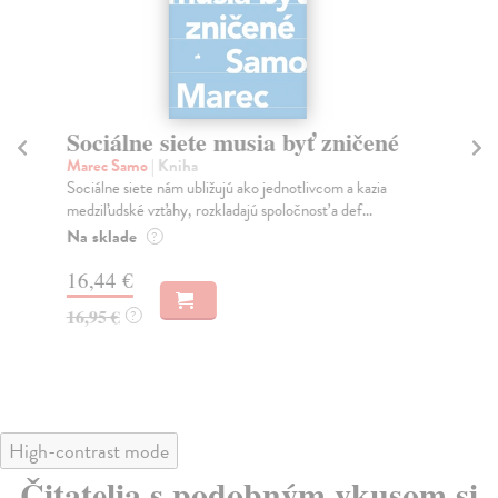
Sociálne siete musia byť zničené
S
K
Marec Samo
| Kniha
Sociálne siete nám ubližujú ako jednotlivcom a kazia
Mik
medziľudské vzťahy, rozkladajú spoločnosť a def...
Mon
o k
Na sklade
?
Na
16,44 €
23
16,95 €
?
24
High-contrast mode
Čitatelia s podobným vkusom si