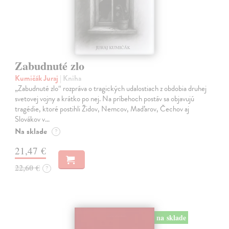
Zabudnuté zlo
Kumičák Juraj
| Kniha
„Zabudnuté zlo“ rozpráva o tragických udalostiach z obdobia druhej
svetovej vojny a krátko po nej. Na príbehoch postáv sa objavujú
tragédie, ktoré postihli Židov, Nemcov, Maďarov, Čechov aj
Slovákov v…
Na sklade
?
21,47 €
22,60 €
?
na sklade