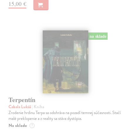
15,00 €
na sklade
Terpentín
Cabala Lukáš
| Kniha
Zrodenie hrdinu Terpa sa odohráva na pozadí temnej súčasnosti. Stačí
malé preklopenie a z reality sa stáva dystópia.
Na sklade
?