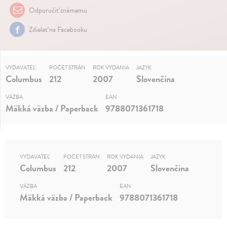
Odporučiť známemu
Zdielať na Facebooku
VYDAVATEĽ
POČET STRÁN
ROK VYDANIA
JAZYK
Columbus
212
2007
Slovenčina
VÄZBA
EAN
Mäkká väzba / Paperback
9788071361718
VYDAVATEĽ
POČET STRÁN
ROK VYDANIA
JAZYK
Columbus
212
2007
Slovenčina
VÄZBA
EAN
Mäkká väzba / Paperback
9788071361718