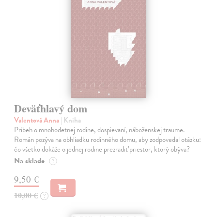
Deväťhlavý dom
Valentová Anna
| Kniha
Príbeh o mnohodetnej rodine, dospievaní, náboženskej traume.
Román pozýva na obhliadku rodinného domu, aby zodpovedal otázku:
čo všetko dokáže o jednej rodine prezradiť priestor, ktorý obýva?
Na sklade
?
9,50 €
10,00 €
?