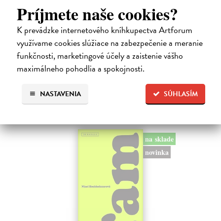
Príjmete naše cookies?
Kolotočárka
K prevádzke internetového kníhkupectva Artforum
Wernerová Jana
| Kniha
využívame cookies slúžiace na zabezpečenie a meranie
Tam, kde sa radosť zo slobodného pohybu a dobrodružstva prelína s
pocitom vyčlenenia. Tam, kde rastie starý gaštan a okolo neho sa krúti
funkčnosti, marketingové účely a zaistenie vášho
život dievčatka, ktoré od svojej starej mamy dostalo meno Zelinka.…
maximálneho pohodlia a spokojnosti.
Na sklade
?
15,21 €
NASTAVENIA
SÚHLASÍM
16,90 €
?
na sklade
novinka