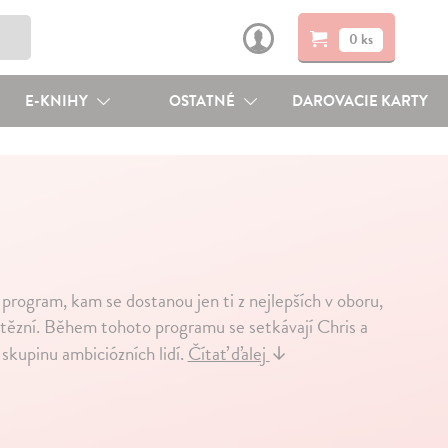
0 ks
E-KNIHY
OSTATNÉ
DAROVACIE KARTY
program, kam se dostanou jen ti z nejlepších v oboru,
 vítězní. Během tohoto programu se setkávají Chris a
 skupinu ambiciózních lidí.
Čítať ďalej
↓