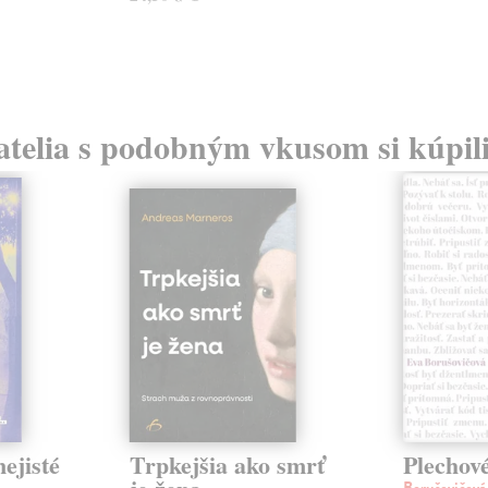
atelia s podobným vkusom si kúpili
ejisté
Trpkejšia ako smrť
Plechov