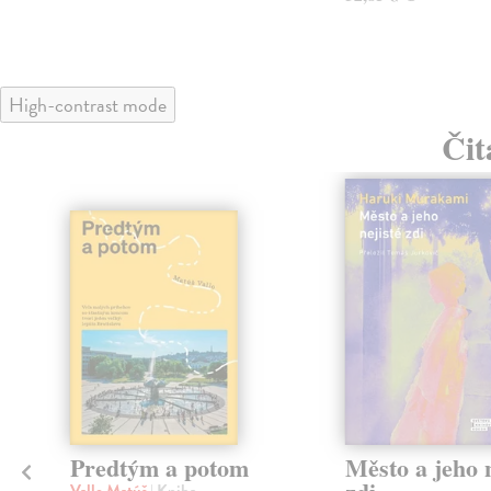
High-contrast mode
Čit
Predtým a potom
Město a jeho n