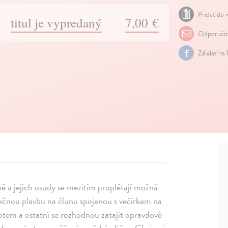
Pridať do w
titul je vypredaný
7,00 €
Odporuči
Zdielať na
vně a jejich osudy se mezitím proplétají možná
olečnou plavbu na člunu spojenou s večírkem na
votem a ostatní se rozhodnou zatajit opravdové