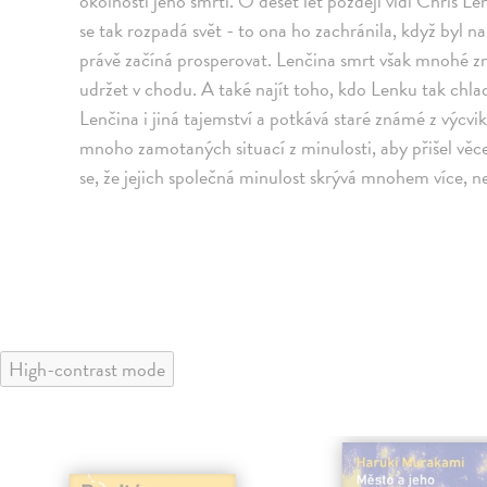
okolnosti jeho smrti. O deset let později vidí Chris L
se tak rozpadá svět - to ona ho zachránila, když byl na 
právě začíná prosperovat. Lenčina smrt však mnohé z
udržet v chodu. A také najít toho, kdo Lenku tak chl
Lenčina i jiná tajemství a potkává staré známé z výc
mnoho zamotaných situací z minulosti, aby přišel věc
se, že jejich společná minulost skrývá mnohem více, n
High-contrast mode