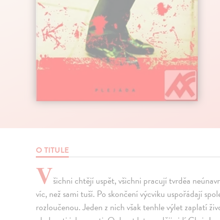
O TITULE
V
šichni chtějí uspět, všichni pracují tvrděa neúna
víc, než sami tuší. Po skončení výcviku uspořádají sp
rozloučenou. Jeden z nich však tenhle výlet zaplatí ži