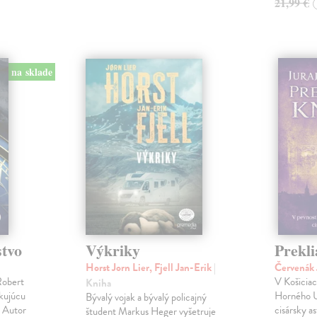
21,99 €
na sklade
stvo
Výkriky
Prekli
Horst Jorn Lier, Fjell Jan-Erik
|
Červenák 
Robert
V Košicia
Kniha
okujúcu
Horného U
Bývalý vojak a bývalý policajný
! Autor
cisársky a
študent Markus Heger vyšetruje