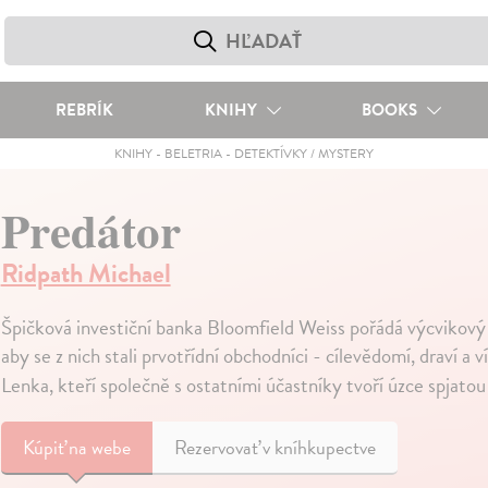
REBRÍK
KNIHY
BOOKS
KNIHY
-
BELETRIA
-
DETEKTÍVKY / MYSTERY
Predátor
Ridpath Michael
Špičková investiční banka Bloomfield Weiss pořádá výcvikový 
aby se z nich stali prvotřídní obchodníci - cílevědomí, draví a
Lenka, kteří společně s ostatními účastníky tvoří úzce spjatou
Kúpiť
na webe
Rezervovať v kníhkupectve