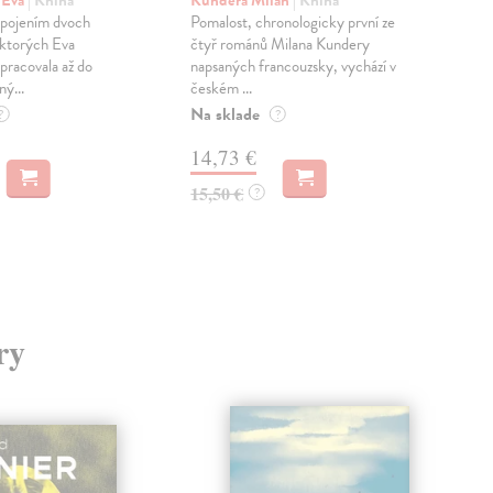
pr
 Eva
| Kniha
Kundera Milan
| Kniha
sm
 spojením dvoch
Pomalost, chronologicky první ze
 ktorých Eva
čtyř románů Milana Kundery
Mik
pracovala až do
napsaných francouzsky, vychází v
Mon
ný...
českém ...
publ
Na sklade
kľú
?
?
hist
14,73 €
Na 
15,50 €
?
23
24,
ry