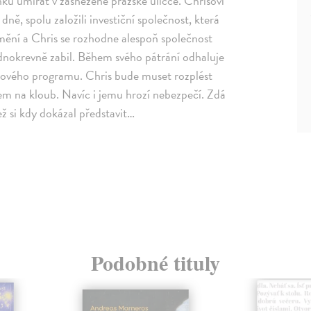
enku umírat v zasněžené pražské uličce. Chrisovi
dně, spolu založili investiční společnost, která
mění a Chris se rozhodne alespoň společnost
adnokrevně zabil. Během svého pátrání odhaluje
vikového programu. Chris bude muset rozplést
em na kloub. Navíc i jemu hrozí nebezpečí. Zdá
ež si kdy dokázal představit…
Podobné tituly