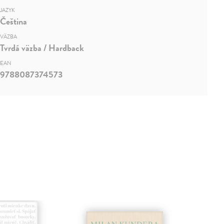
JAZYK
Čeština
VÄZBA
Tvrdá väzba / Hardback
EAN
9788087374573