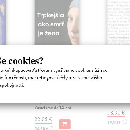
še cookies?
ejisté
Trpkejšia ako smrť
Plechov
ho kníhkupectva Artforum využívame cookies slúžiace
je žena
Borušovičová
e funkčnosti, marketingové účely a zaistenie vášho
Táto kniha je
iha
Marneros Andreas
| Kniha
projektov, na
právěl o
JE TO MOŽNO NAJVÄČŠIA
spokojnosti.
Borušovičová 
o nejisté
REVOLÚCIA NAŠICH DNÍ:
svojich posled
ý román
rovnocennosť a rovnoprávnosť
ženy a muža. Vojna a mier m...
Na sklade
Zasielame do 14 dní
18,91 €
22,05 €
19,90 €
?
24,50 €
?