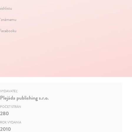
ishlistu
ť známemu
 Facebooku
VYDAVATEĽ
Plejáda publishing s.r.o.
POČET STRÁN
280
ROK VYDANIA
2010