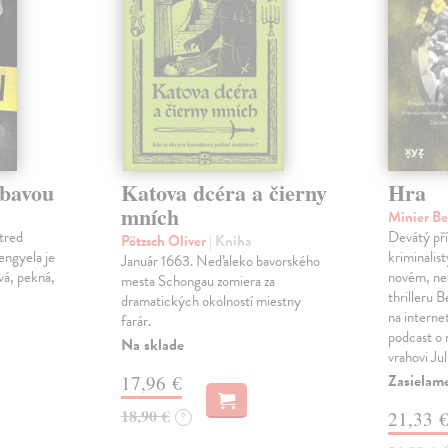
ábavou
Katova dcéra a čierny
Hra
mních
Minier B
tred
Devátý pří
Pötzsch Oliver
| Kniha
Lengyela je
kriminalis
Január 1663. Neďaleko bavorského
vá, pekná,
novém, ne
mesta Schongau zomiera za
thrilleru 
dramatických okolností miestny
na interne
farár.
podcast o
Na sklade
vrahovi Ju
Zasielam
17,96 €
18,90 €
21,33 
?