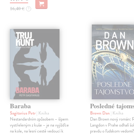
16,40 €
?
Baraba
Posledné tajom
Sagitarius Petr
| Kniha
Brown Dan
| Kniha
Nestandardním způsobem – šípem
Dan Brown nový román: 
vystřeleným z kuše – je na vyjížďce
Langdon v Prahe odhalí š
na kole, na lesní cestě vedoucí k
pravdu o ľudskom vedomí