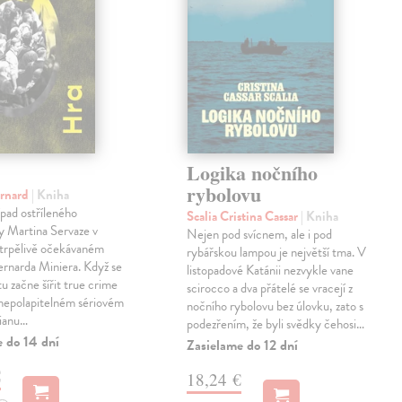
Logika nočního
rybolovu
ernard
| Kniha
pad ostříleného
Scalia Cristina Cassar
| Kniha
ty Martina Servaze v
Nejen pod svícnem, ale i pod
trpělivě očekávaném
rybářskou lampou je největší tma. V
Bernarda Miniera. Když se
listopadové Katánii nezvykle vane
tu začne šířit true crime
scirocco a dva přátelé se vracejí z
 nepolapitelném sériovém
nočního rybolovu bez úlovku, zato s
lianu…
podezřením, že byli svědky čehosi…
e do 14 dní
Zasielame do 12 dní
€
18,24 €