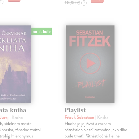
?
18,80 €
?
na sklade
ata kniha
Playlist
Juraj
| Kniha
Fitzek Sebastian
| Kniha
ch, sídelnom meste
Hudba je jej život a zoznam
horska, záhadne zmizol
pätnástich piesní rozhodne, ako dlho
strológ Hieronymus
bude trvať. Pätnásťročná Feline