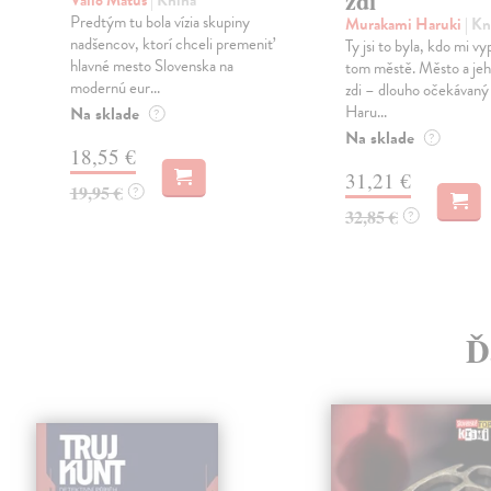
zdi
Vallo Matúš
| Kniha
Predtým tu bola vízia skupiny
Murakami Haruki
| Kn
nadšencov, ktorí chceli premeniť
Ty jsi to byla, kdo mi vy
hlavné mesto Slovenska na
tom městě. Město a jeh
modernú eur...
zdi – dlouho očekávan
Haru...
Na sklade
?
Na sklade
?
18,55 €
31,21 €
19,95 €
?
32,85 €
?
Ď