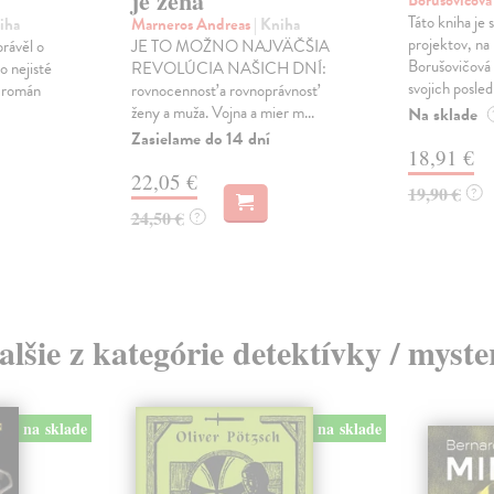
je žena
Borušovičová
Táto kniha je
iha
Marneros Andreas
| Kniha
projektov, na
právěl o
JE TO MOŽNO NAJVÄČŠIA
Borušovičová 
o nejisté
REVOLÚCIA NAŠICH DNÍ:
svojich posled
ý román
rovnocennosť a rovnoprávnosť
ženy a muža. Vojna a mier m...
Na sklade
Zasielame do 14 dní
18,91 €
22,05 €
19,90 €
?
24,50 €
?
alšie z kategórie detektívky / myste
na sklade
na sklade