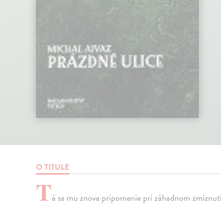
O TITULE
T
á sa mu znova pripomenie pri záhadnom zmiznutí 