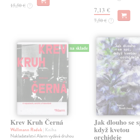
15,50 €
?
7,13 €
7,50 €
?
na sklade
Krev Kruh Černá
Jak dlouho se s
když kvetou
Wollmann Radek
| Kniha
orchideje
Nakladatelství Alarm vydává druhou