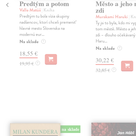
Predtým a potom
Město a jeho n
zdi
Vallo Matúš
| Kniha
Predtým tu bola vízia skupiny
Murakami Haruki
| Kn
nadšencov, ktorí chceli premeniť
Ty jsi to byla, kdo mi vy
hlavné mesto Slovenska na
tom městě. Město a jeh
modernú eur...
zdi – dlouho očekávan
Haru...
Na sklade
?
Na sklade
?
18,55 €
30,22 €
19,95 €
?
32,85 €
?
na sklade