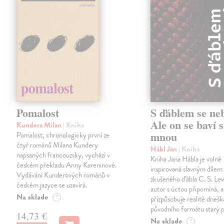
Pomalost
S ďáblem se ne
Ale on se baví s
Kundera Milan
| Kniha
mnou
Pomalost, chronologicky první ze
čtyř románů Milana Kundery
Hábl Jan
| Kniha
napsaných francouzsky, vychází v
Kniha Jana Hábla je volně
českém překladu Anny Kareninové.
inspirovaná slavným díle
Vydávání Kunderových románů v
zkušeného ďábla C. S. Lew
českém jazyce se uzavírá.
autor s úctou připomíná, a
Na sklade
?
přizpůsobuje realitě dneš
původního formátu starý 
14,73 €
Na sklade
?