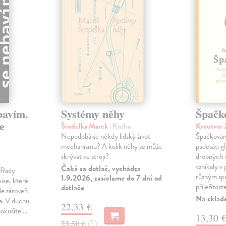
bavím.
Systémy něhy
Špačk
e
Šindelka Marek
| Kniha
Kroutvor 
Nepodobá se někdy lidský život
Špačkován
mechanismu? A kolik něhy se může
padesáti gl
skrývat ve stroji?
drobných 
vznikaly v
Čaká sa dotlač, vychádza
m Rady
různým spo
1.9.2026, zasielame do 7 dní od
ise, které
příležitost
dotlače
le zároveň
Na sklad
ka. V duchu
22,33 €
pokušitel…
13,30 
23,50 €
?