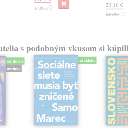
23,16 €
16,95 €
?
24,90 €
?
atelia s podobným vkusom si kúpili
na sklade
na sklade
novinka