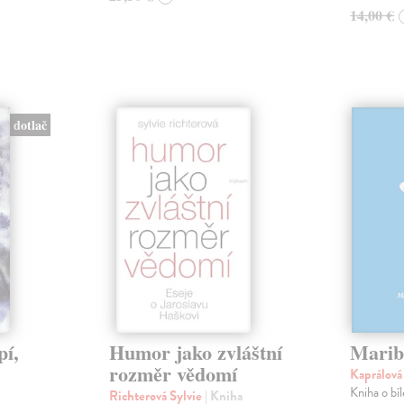
14,00 €
dotlač
pí,
Humor jako zvláštní
Marib
rozměr vědomí
Kaprálov
Kniha o bí
Richterová Sylvie
| Kniha