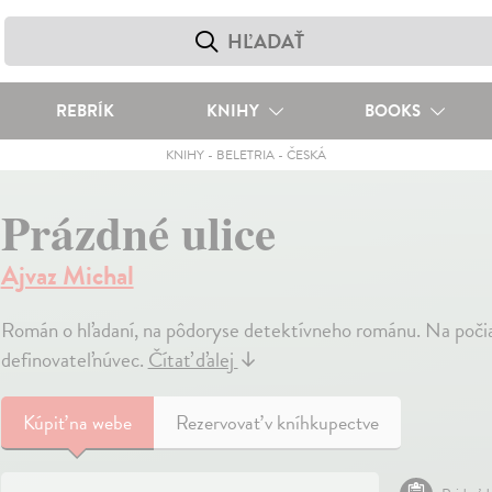
REBRÍK
KNIHY
BOOKS
KNIHY
-
BELETRIA
-
ČESKÁ
Prázdné ulice
Ajvaz Michal
Román o hľadaní, na pôdoryse detektívneho románu. Na počia
definovateľnúvec.
Čítať ďalej
↓
Kúpiť
na webe
Rezervovať v kníhkupectve