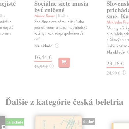
ejisté
Sociálne siete musia
Slovens
byť zničené
prichád
sme. Ka
iha
Marec Samo
| Kniha
právěl o
Sociálne siete nám ubližujú ako
Mikloško Fra
o nejisté
jednotlivcom a kazia medziľudské
Monograficky
ý román
vzťahy, rozkladajú spoločnosť a
publikácia pri
def...
kľúčových pr
historického u
Na sklade
?
Na sklade
16,44 €
23,16 €
16,95 €
?
24,90 €
?
Ďalšie z kategórie česká beletria
dotlač
na sklade