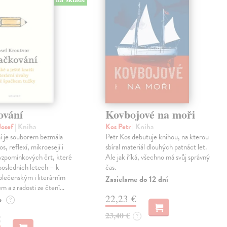
ování
Kovbojové na moři
Josef
| Kniha
Kos Petr
| Kniha
í je souborem bezmála
Petr Kos debutuje knihou, na kterou
os, reflexí, mikroesejí i
sbíral materiál dlouhých patnáct let.
vzpomínkových črt, které
Ale jak říká, všechno má svůj správný
 posledních letech – k
čas.
lečenským i literárním
Zasielame do 12 dní
em a z radosti ze čtení…
22,23 €
e
?
23,40 €
?
€