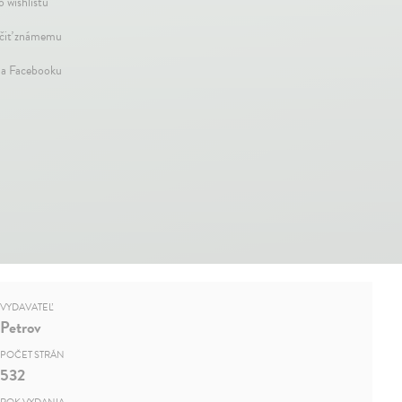
o wishlistu
iť známemu
na Facebooku
VYDAVATEĽ
Petrov
POČET STRÁN
532