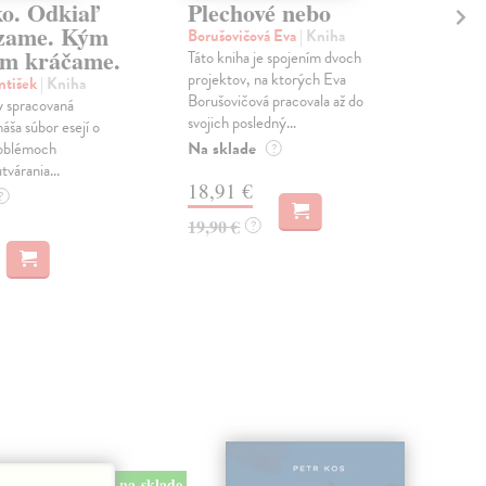
ko. Odkiaľ
Plechové nebo
Po
zame. Kým
Borušovičová Eva
| Kniha
Kun
m kráčame.
Táto kniha je spojením dvoch
Poma
projektov, na ktorých Eva
čty
ntišek
| Kniha
Borušovičová pracovala až do
naps
 spracovaná
svojich posledný...
česk
náša súbor esejí o
Na sklade
Na 
oblémoch
?
tvárania...
18,91 €
14
?
19,90 €
15,
?
na sklade