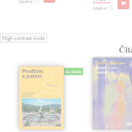
19,95 €
?
32,85 €
?
High-contrast mode
Čit
na sklade