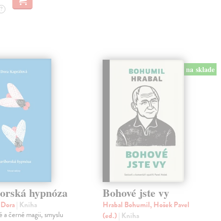
?
na sklade
orská hypnóza
Bohové jste vy
á Dora
| Kniha
Hrabal Bohumil, Hošek Pavel
lé a černé magii, smyslu
(ed.)
| Kniha