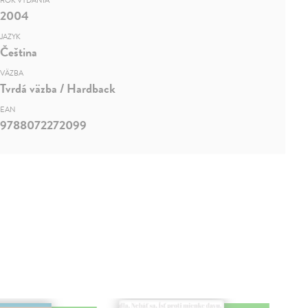
ROK VYDANIA
2004
JAZYK
Čeština
VÄZBA
Tvrdá väzba / Hardback
EAN
9788072272099