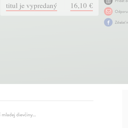
Pridať d
titul je vypredaný
16,10 €
Odporuč
Zdielať 
mladej dievčiny...