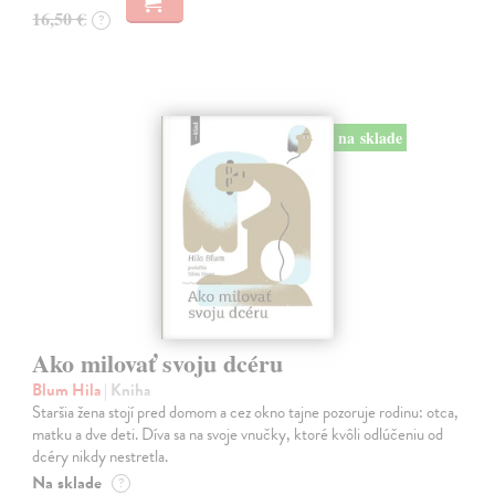
16,50 €
?
na sklade
Ako milovať svoju dcéru
Blum Hila
| Kniha
Staršia žena stojí pred domom a cez okno tajne pozoruje rodinu: otca,
matku a dve deti. Díva sa na svoje vnučky, ktoré kvôli odlúčeniu od
dcéry nikdy nestretla.
Na sklade
?