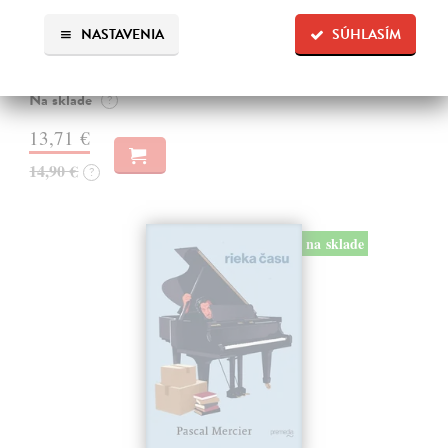
Jagisawa Satoshi
| Kniha
NASTAVENIA
SÚHLASÍM
Dvadsaťpäťročná Takako si žila pomerne bezstarostne až do dňa, keď
jej priateľ Hideaki, za ktorého sa chcela vydať, len tak mimochodom
oznámi, že ju podvádza a žení sa s inou. Jej život sa zrazu rúca.
Na sklade
?
13,71 €
14,90 €
?
na sklade