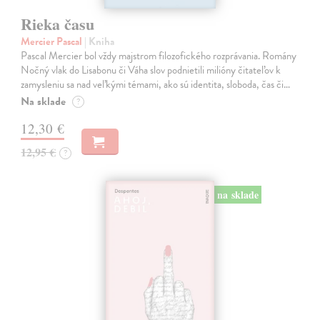
Rieka času
Mercier Pascal
| Kniha
Pascal Mercier bol vždy majstrom filozofického rozprávania. Romány
Nočný vlak do Lisabonu či Váha slov podnietili milióny čitateľov k
zamysleniu sa nad veľkými témami, ako sú identita, sloboda, čas či…
Na sklade
?
12,30 €
12,95 €
?
na sklade