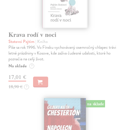
Krava rodí v noci
Statovci Pajtim
| Kniha
Píše sa rok 1996. Vo Fínsku vychovávaný osemročný chlapec trávi
letné prázdniny v Kosove, kde zažíva čudesné udalosti, ktoré ho
poznačia na celý život.
Na sklade
?
17,01 €
18,90 €
?
na sklade