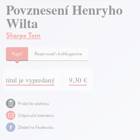
Povznesení Henryho
Wilta
Sharpe Tom
Kúpiť
Rezervovať v kníhkupectve
titul je vypredaný
9,30 €
Pridať do wishlistu
Odporučiť známemu
Zdielať na Facebooku