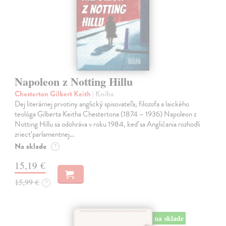
Napoleon z Notting Hillu
Chesterton Gilbert Keith
| Kniha
Dej literárnej prvotiny anglický spisovateľa, filozofa a laického
teológa Gilberta Keitha Chestertona (1874 – 1936) Napoleon z
Notting Hillu sa odohráva v roku 1984, keď sa Angličania rozhodli
zriecť parlamentnej…
Na sklade
?
15,19 €
15,99 €
?
na sklade