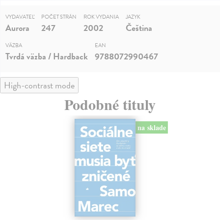
VYDAVATEĽ
POČET STRÁN
ROK VYDANIA
JAZYK
Aurora
247
2002
Čeština
VÄZBA
EAN
Tvrdá väzba / Hardback
9788072990467
High-contrast mode
Podobné tituly
na sklade