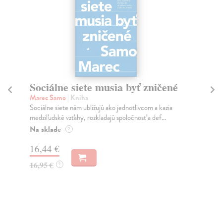
Sociálne siete musia byť zničené
S
K
Marec Samo
| Kniha
Sociálne siete nám ubližujú ako jednotlivcom a kazia
Mik
medziľudské vzťahy, rozkladajú spoločnosť a def...
Mon
o k
Na sklade
?
Na
16,44 €
23
16,95 €
?
24