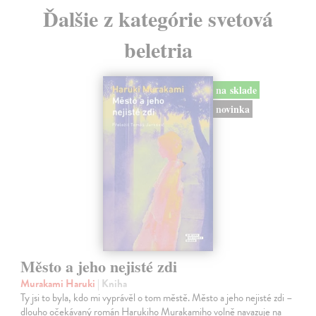
Ďalšie z kategórie svetová
beletria
na sklade
novinka
Město a jeho nejisté zdi
Murakami Haruki
| Kniha
Ty jsi to byla, kdo mi vyprávěl o tom městě. Město a jeho nejisté zdi –
dlouho očekávaný román Harukiho Murakamiho volně navazuje na