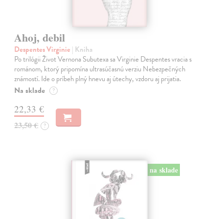
Ahoj, debil
Despentes Virginie
| Kniha
Po trilógii Život Vernona Subutexa sa Virginie Despentes vracia s
románom, ktorý pripomína ultrasúčasnú verziu Nebezpečných
známostí. Ide o príbeh plný hnevu aj útechy, vzdoru aj prijatia.
Na sklade
?
22,33 €
23,50 €
?
na sklade