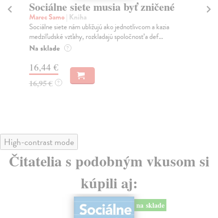
Sociálne siete musia byť zničené
S
K
Marec Samo
| Kniha
Sociálne siete nám ubližujú ako jednotlivcom a kazia
Mik
medziľudské vzťahy, rozkladajú spoločnosť a def...
Mon
o k
Na sklade
?
Na
16,44 €
23
16,95 €
?
24
High-contrast mode
Čitatelia s podobným vkusom si
kúpili aj:
na sklade