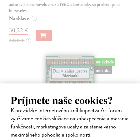
autorovu starší novelu z roku 1980 a tematicky se prolíná s jeho
kultovním…
Na sklade
?
30,22 €
32,85 €
?
na sklade
novinka
Príjmete naše cookies?
K prevádzke internetového kníhkupectva Artforum
využívame cookies slúžiace na zabezpečenie a meranie
funkčnosti, marketingové účely a zaistenie vášho
maximálneho pohodlia a spokojnosti.
Dni v kníhkupectve Morisaki