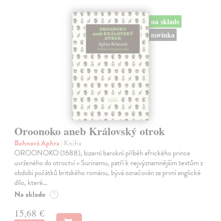
na sklade
novinka
Oroonoko aneb Královský otrok
Behnová Aphra
| Kniha
OROONOKO (1688), bizarní barokní příběh afrického prince
uvrženého do otroctví v Surinamu, patří k nejvýznamnějším textům z
období počátků britského románu, bývá označován za první anglické
dílo, které…
Na sklade
?
15,68 €