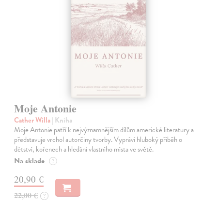
Moje Antonie
Cather Willa
| Kniha
Moje Antonie patří k nejvýznamnějším dílům americké literatury a
představuje vrchol autorčiny tvorby. Vypráví hluboký příběh o
dětství, kořenech a hledání vlastního místa ve světě.
Na sklade
?
20,90 €
22,00 €
?