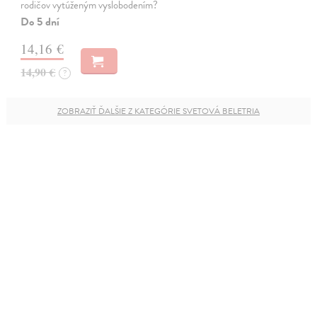
rodičov vytúženým vyslobodením?
Do 5 dní
14,16 €
14,90 €
?
ZOBRAZIŤ ĎALŠIE Z KATEGÓRIE SVETOVÁ BELETRIA