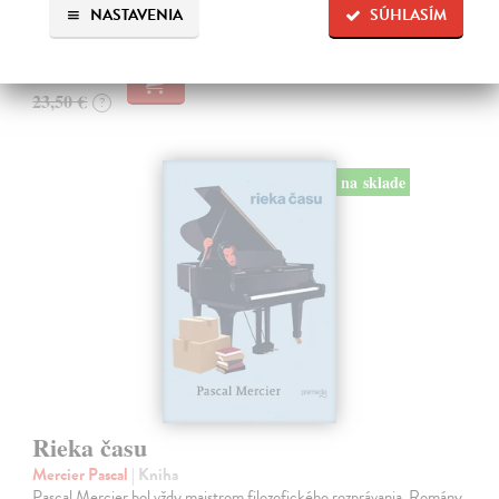
NASTAVENIA
SÚHLASÍM
Na sklade
?
22,33 €
23,50 €
?
na sklade
Rieka času
Mercier Pascal
| Kniha
Pascal Mercier bol vždy majstrom filozofického rozprávania. Romány