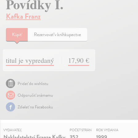
Povídky I.
Kafka Franz
Kúpiť
Rezervovať v kníhkupectve
titul je vypredaný
17,90 €
Pridať do wishlistu
Odporučiť známemu
Zdielať na Facebooku
VYDAVATEĽ
POČET STRÁN
ROK VYDANIA
Nakladatelství Franze Kafky
352
1999