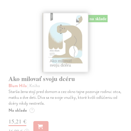
na sklade
Ako milovať svoju dcéru
Blum Hila
| Kniha
Staršia žena stojí pred domom a cez okno tajne pozoruje rodinu: otca,
matku a dve deti. Díva sa na svoje vnučky, ktoré kvôli odlúčeniu od
dcéry nikdy nestretla.
Na sklade
?
15,21 €
16,90 €