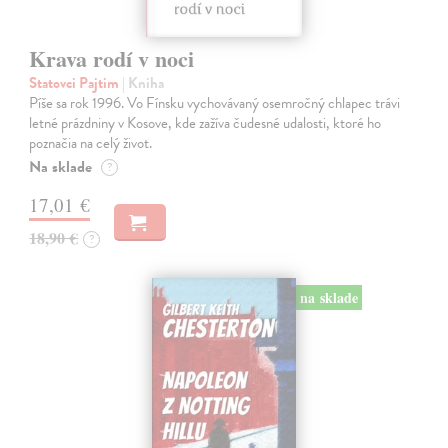
Krava rodí v noci
Statovci Pajtim
| Kniha
Píše sa rok 1996. Vo Fínsku vychovávaný osemročný chlapec trávi
letné prázdniny v Kosove, kde zažíva čudesné udalosti, ktoré ho
poznačia na celý život.
Na sklade
?
17,01 €
18,90 €
?
na sklade