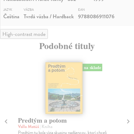
JAZYK
VÄZBA
EAN
Čeština
Tvrdá väzba / Hardback
9788086911076
High-contrast mode
Podobné tituly
na sklade
Město a jeho nejisté zdi
Tr
Murakami Haruki
| Kniha
Ma
Ty jsi to byla, kdo mi vyprávěl o tom městě. Město a
JE