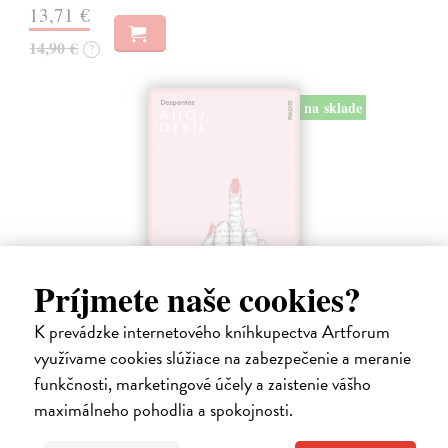
13,71 €
14,90 €
?
na sklade
Príjmete naše cookies?
K prevádzke internetového kníhkupectva Artforum
Ahoj, debil
využívame cookies slúžiace na zabezpečenie a meranie
funkčnosti, marketingové účely a zaistenie vášho
Despentes Virginie
| Kniha
Po trilógii Život Vernona Subutexa sa Virginie Despentes vracia s
maximálneho pohodlia a spokojnosti.
románom, ktorý pripomína ultrasúčasnú verziu Nebezpečných
známostí. Ide o príbeh plný hnevu aj útechy, vzdoru aj prijatia.