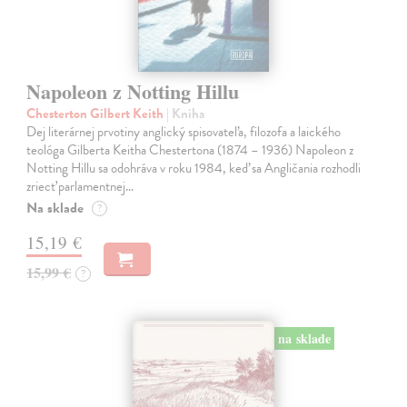
Napoleon z Notting Hillu
Chesterton Gilbert Keith
| Kniha
Dej literárnej prvotiny anglický spisovateľa, filozofa a laického
teológa Gilberta Keitha Chestertona (1874 – 1936) Napoleon z
Notting Hillu sa odohráva v roku 1984, keď sa Angličania rozhodli
zriecť parlamentnej…
Na sklade
?
15,19 €
15,99 €
?
na sklade