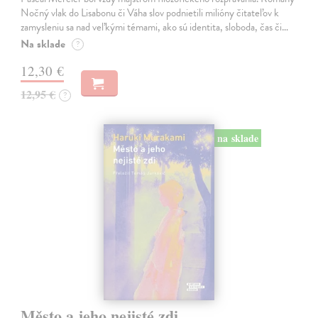
Nočný vlak do Lisabonu či Váha slov podnietili milióny čitateľov k
zamysleniu sa nad veľkými témami, ako sú identita, sloboda, čas či…
Na sklade
?
12,30 €
12,95 €
?
na sklade
Město a jeho nejisté zdi