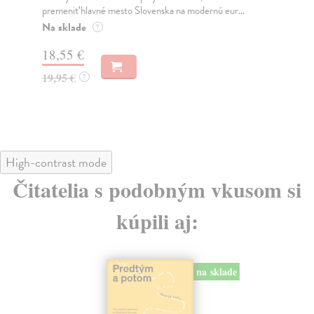
jeho nejisté zdi – dlouho očekávaný román Haru...
NAŠ
muž
Na sklade
?
Za
31,21 €
22
32,85 €
?
24
High-contrast mode
Čitatelia s podobným vkusom si
kúpili aj:
na sklade