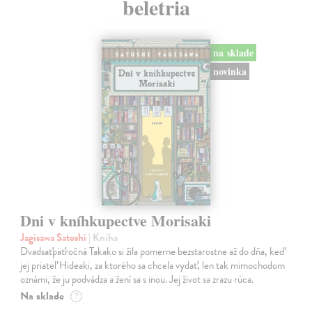
beletria
na sklade
novinka
Dni v kníhkupectve Morisaki
Jagisawa Satoshi
| Kniha
Dvadsaťpäťročná Takako si žila pomerne bezstarostne až do dňa, keď
jej priateľ Hideaki, za ktorého sa chcela vydať, len tak mimochodom
oznámi, že ju podvádza a žení sa s inou. Jej život sa zrazu rúca.
Na sklade
?