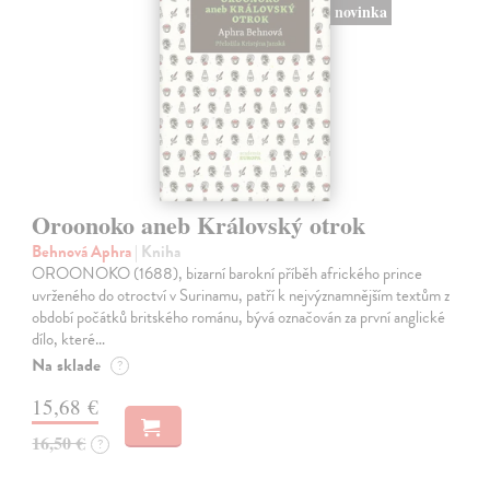
novinka
Oroonoko aneb Královský otrok
Behnová Aphra
| Kniha
OROONOKO (1688), bizarní barokní příběh afrického prince
uvrženého do otroctví v Surinamu, patří k nejvýznamnějším textům z
období počátků britského románu, bývá označován za první anglické
dílo, které…
Na sklade
?
15,68 €
16,50 €
?