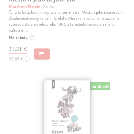
Murakami Haruki
| Kniha
Ty jsi to byla, kdo mi vyprávěl o tom městě. Město a jeho nejisté zdi –
dlouho očekávaný román Harukiho Murakamiho volně navazuje na
autorovu starší novelu z roku 1980 a tematicky se prolíná s jeho
kultovním…
Na sklade
?
31,21 €
32,85 €
?
na sklade