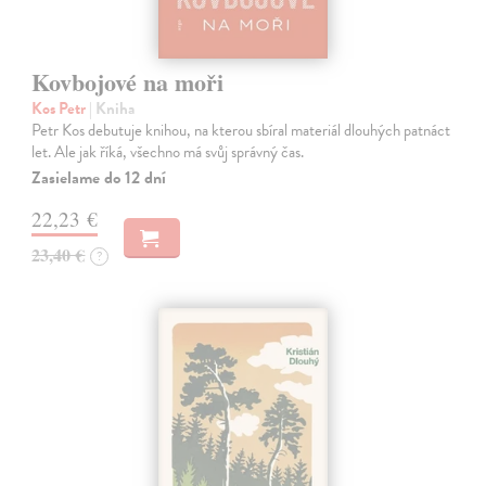
Kovbojové na moři
Kos Petr
| Kniha
Petr Kos debutuje knihou, na kterou sbíral materiál dlouhých patnáct
let. Ale jak říká, všechno má svůj správný čas.
Zasielame do 12 dní
22,23 €
23,40 €
?