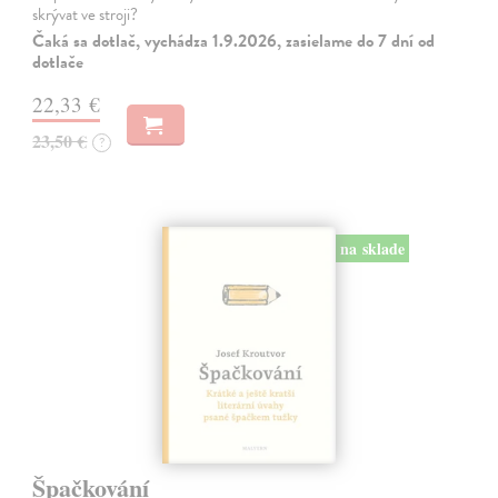
skrývat ve stroji?
Čaká sa dotlač, vychádza 1.9.2026, zasielame do 7 dní od
dotlače
22,33 €
23,50 €
?
na sklade
Špačkování