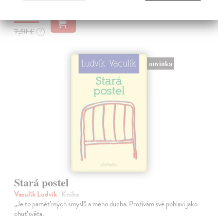
7,13 €
7,50 €
?
novinka
Stará postel
Vaculík Ludvík
| Kniha
„Je to paměť mých smyslů a mého ducha. Prožívám své pohlaví jako
chuť světa.