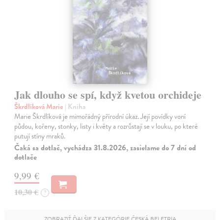
Jak dlouho se spí, když kvetou orchideje
Škrdlíková Marie
| Kniha
Marie Škrdlíková je mimořádný přírodní úkaz. Její povídky voní
půdou, kořeny, stonky, listy i květy a rozrůstají se v louku, po které
putují stíny mraků.
Čaká sa dotlač, vychádza 31.8.2026, zasielame do 7 dní od
dotlače
9,99 €
10,30 €
?
ZOBRAZIŤ ĎALŠIE Z KATEGÓRIE ČESKÁ BELETRIA