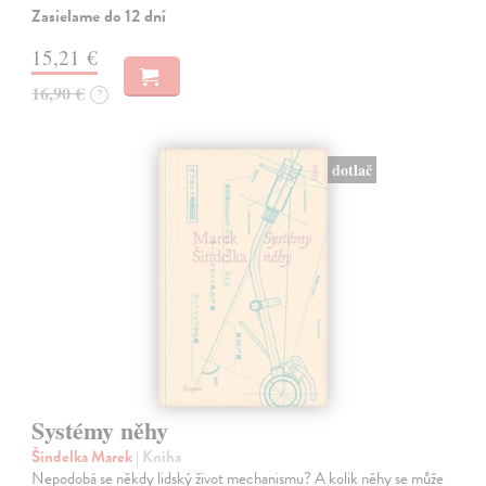
Zasielame do 12 dní
15,21 €
16,90 €
?
dotlač
Systémy něhy
Šindelka Marek
| Kniha
Nepodobá se někdy lidský život mechanismu? A kolik něhy se může