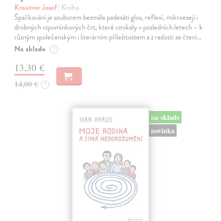
Kroutvor Josef
| Kniha
Špačkování je souborem bezmála padesáti glos, reflexí, mikroesejí i
drobných vzpomínkových črt, které vznikaly v posledních letech – k
různým společenským i literárním příležitostem a z radosti ze čtení…
Na sklade
?
13,30 €
14,00 €
?
na sklade
novinka