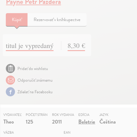
Payne Petr Pazdera
Kúpiť
Rezervovať v kníhkupectve
titul je vypredaný
8,30 €
Pridať do wishlistu
Odporučiť známemu
Zdielať na Facebooku
VYDAVATEĽ
POČET STRÁN
ROK VYDANIA
EDÍCIA
JAZYK
Theo
125
2011
Beletrie
Čeština
VÄZBA
EAN