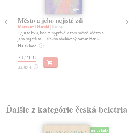
Město a jeho nejisté zdi
Tr
Murakami Haruki
| Kniha
Ma
Ty jsi to byla, kdo mi vyprávěl o tom městě. Město a
JE
jeho nejisté zdi – dlouho očekávaný román Haru...
NAŠ
muž
Na sklade
?
Za
31,21 €
22
32,85 €
?
24
Ďalšie z kategórie česká beletria
na sklade