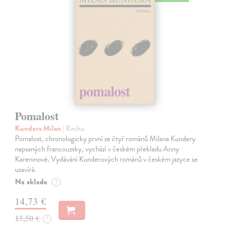
Pomalost
Kundera Milan
| Kniha
Pomalost, chronologicky první ze čtyř románů Milana Kundery
napsaných francouzsky, vychází v českém překladu Anny
Kareninové. Vydávání Kunderových románů v českém jazyce se
uzavírá.
Na sklade
?
14,73 €
15,50 €
?