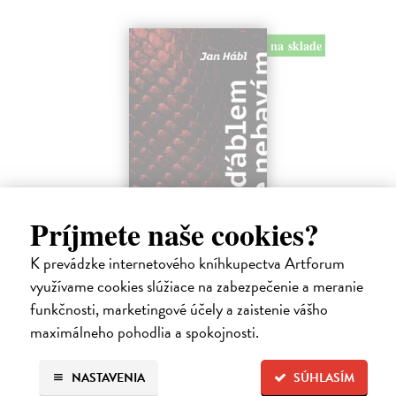
na sklade
Príjmete naše cookies?
S ďáblem se nebavím. Ale on se baví se
K prevádzke internetového kníhkupectva Artforum
mnou
využívame cookies slúžiace na zabezpečenie a meranie
Hábl Jan
| Kniha
funkčnosti, marketingové účely a zaistenie vášho
Kniha Jana Hábla je volně inspirovaná slavným dílem Rady zkušeného
maximálneho pohodlia a spokojnosti.
ďábla C. S. Lewise, které autor s úctou připomíná, ale zároveň
přizpůsobuje realitě dneška. V duchu původního formátu starý
pokušitel…
NASTAVENIA
SÚHLASÍM
Na sklade
?