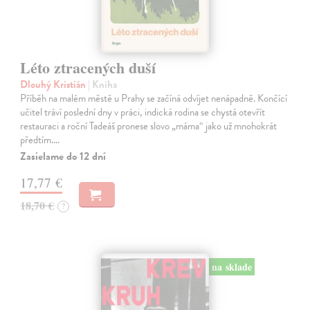
Léto ztracených duší
Dlouhý Kristián
| Kniha
Příběh na malém městě u Prahy se začíná odvíjet nenápadně. Končící
učitel tráví poslední dny v práci, indická rodina se chystá otevřít
restauraci a roční Tadeáš pronese slovo „máma“ jako už mnohokrát
předtím.…
Zasielame do 12 dní
17,77 €
18,70 €
?
na sklade