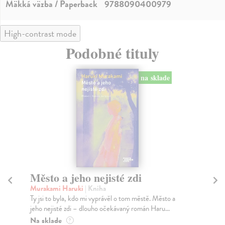
Mäkká väzba / Paperback
9788090400979
High-contrast mode
Podobné tituly
na sklade
Město a jeho nejisté zdi
Tr
Murakami Haruki
| Kniha
Ma
Ty jsi to byla, kdo mi vyprávěl o tom městě. Město a
JE
jeho nejisté zdi – dlouho očekávaný román Haru...
NAŠ
muž
Na sklade
?