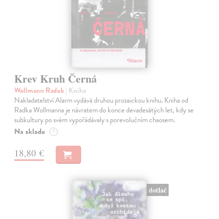
Krev Kruh Černá
Wollmann Radek
| Kniha
Nakladatelství Alarm vydává druhou prozaickou knihu. Kniha od
Radka Wollmanna je návratem do konce devadesátých let, kdy se
subkultury po svém vypořádávaly s porevolučním chaosem.
Na sklade
?
18,80 €
dotlač