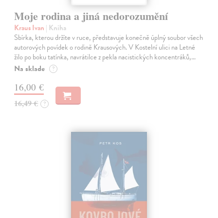
Moje rodina a jiná nedorozumění
Kraus Ivan
| Kniha
Sbírka, kterou držíte v ruce, představuje konečně úplný soubor všech
autorových povídek o rodině Krausových. V Kostelní ulici na Letné
žilo po boku tatínka, navrátilce z pekla nacistických koncentráků,…
Na sklade
?
16,00 €
16,49 €
?