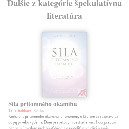
Ďalšie z kategórie špekulatívna
literatúra
Sila prítomného okamihu
Tolle Eckhart
| Kniha
Kniha Sila prítomného okamihu je fenomén, o ktorom sa rozpráva už
od jej prvého vydania. Dnes je svetovým bestsellerom, hoci ju autor
nepísal s úmyslom nadchnúť davy, ale podeliť sa s ľuďmi o svoje