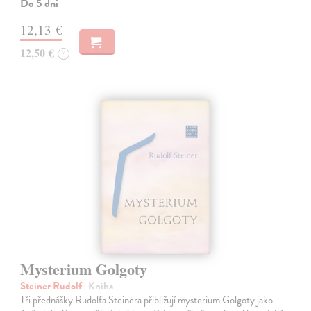
Do 5 dní
12,13 €
12,50 €
?
Mysterium Golgoty
Steiner Rudolf
| Kniha
Tři přednášky Rudolfa Steinera přibližují mysterium Golgoty jako