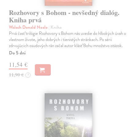
Rozhovory s Bohom - nevšedný dialóg.
Kniha prvá
Walsch Donald Neale
| Kniha
Prvá časť trilógie Rozhovory s Bohom nás uvedie do hlbokých úvah o
vlastnom živote, jeho dobrých i tienistých stránkach. Po sérii
zdrvujúcich osudových rán začal autor klásť Bohu množstvo otázok.
Do 5 dní
11,54 €
11,90 €
?