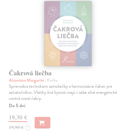
Čakrová liečba
Alcantara Margarita
| Kniha
Sprievodca technikami samoliečby a harmonizácie čakier pre
začiatočníkov. Všetky živé bytosti majú v sebe silné energetické
centrá zvané čakry.
Do 5 dní
19,30 €
19,90 €
?