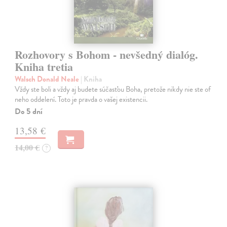
Rozhovory s Bohom - nevšedný dialóg.
Kniha tretia
Walsch Donald Neale
| Kniha
Vždy ste boli a vždy aj budete súčasťou Boha, pretože nikdy nie ste of
neho oddelení. Toto je pravda o vašej existencii.
Do 5 dní
13,58 €
14,00 €
?