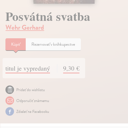
Posvátná svatba
Wehr Gerhard
Kúpiť
Rezervovať v kníhkupectve
titul je vypredaný
9,30 €
Pridať do wishlistu
Odporučiť známemu
Zdielať na Facebooku