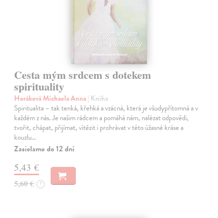
Cesta mým srdcem s dotekem
spirituality
Horáková Michaela Anna
| Kniha
Spiritualita – tak tenká, křehká a vzácná, která je všudypřítomná a v
každém z nás. Je našim rádcem a pomáhá nám, nalézat odpovědi,
tvořit, chápat, přijímat, vítězit i prohrávat v této úžasné kráse a
kouzlu…
Zasielame do 12 dní
5,43 €
5,60 €
?