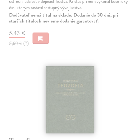
ústřední událost v dějinách lidstva. Kristus při něm vykonal kosmický
čin, kterým zastavil sestupný vývoj lidstva.
Dodávateľ nemá titul na sklade. Dodanie do 30 dní, pri
starších tituloch nevieme dodanie garantovať.
5,43 €
5,60 €
?