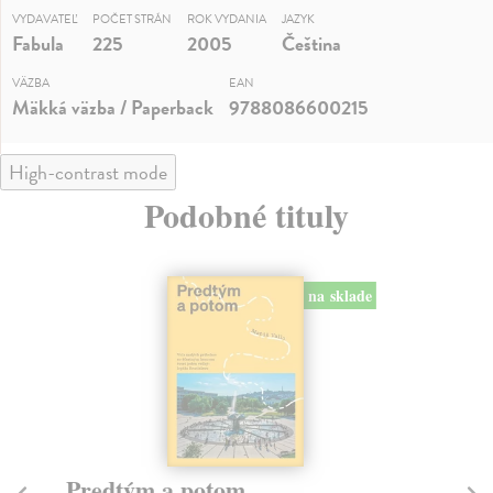
VYDAVATEĽ
POČET STRÁN
ROK VYDANIA
JAZYK
Fabula
225
2005
Čeština
VÄZBA
EAN
Mäkká väzba / Paperback
9788086600215
High-contrast mode
Podobné tituly
na sklade
Predtým a potom
Mě