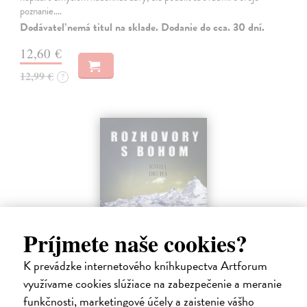
poznanie.…
Dodávateľ nemá titul na sklade. Dodanie do cca. 30 dní.
12,60 €
12,99 €
?
Príjmete naše cookies?
K prevádzke internetového kníhkupectva Artforum
využívame cookies slúžiace na zabezpečenie a meranie
Rozhovory s Bohom - nevšedný dialóg.
funkčnosti, marketingové účely a zaistenie vášho
Kniha druhá