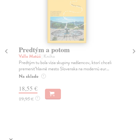
Predtým a potom
Mě
Vallo Matúš
| Kniha
Mu
Predtým tu bola vízia skupiny nadšencov, ktorí chceli
Ty 
premeniť hlavné mesto Slovenska na modernú eur...
jeh
Na sklade
Na
?
18,55 €
30
19,95 €
32
?