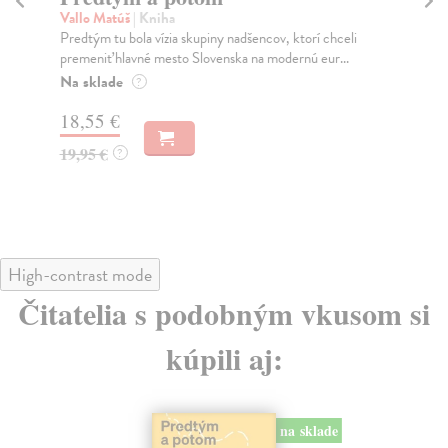
Vallo Matúš
| Kniha
Mu
Predtým tu bola vízia skupiny nadšencov, ktorí chceli
Ty 
premeniť hlavné mesto Slovenska na modernú eur...
jeh
Na sklade
Na
?
18,55 €
30
19,95 €
32
?
High-contrast mode
Čitatelia s podobným vkusom si
kúpili aj:
na sklade