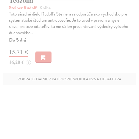
Teozofia
Steiner Rudolf
| Kniha
Toto zásadné dielo Rudolfa Steinera sa odporúča ako východisko pre
systematické štúdium antropozofie. Je to úvod v pravom zmysle
slova, pretože čitateľovi tu nie sú len prezentované výsledky vyššieho
duchovného…
Do 5 dní
15,71 €
16,20 €
?
ZOBRAZIŤ ĎALŠIE Z KATEGÓRIE ŠPEKULATÍVNA LITERATÚRA