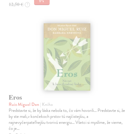
12,50 €
?
Eros
Ruiz Miguel Don
| Kniha
Predstavte si, že by láska nebola to, čo vám hovorili... Predstavte si, že
by ste mali,v končekoch prstov tú najčistejšiu, a
najnevyčerpateľnejšiu tvorivú energiu... Všetci si myslíme, že vieme,
čo je…