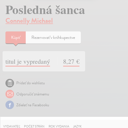
Posledná šanca
Connelly Michael
Kúpiť
Rezervovať v kníhkupectve
titul je vypredaný
8,27 €
Pridať do wishlistu
Odporučiť známemu
Zdielať na Facebooku
VYDAVATEĽ
POČET STRÁN
ROK VYDANIA
JAZYK