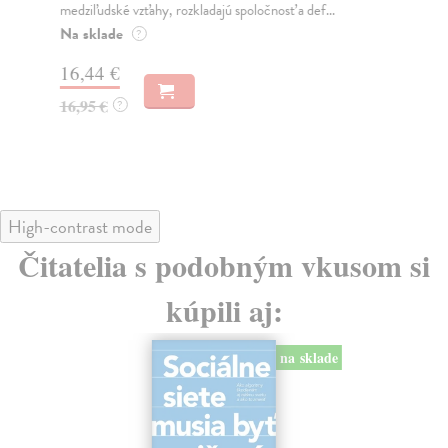
medziľudské vzťahy, rozkladajú spoločnosť a def...
Mon
o k
Na sklade
?
Na
16,44 €
23
16,95 €
?
24
High-contrast mode
Čitatelia s podobným vkusom si
kúpili aj:
na sklade