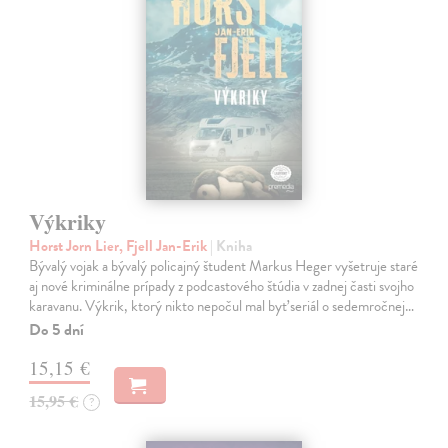
Výkriky
Horst Jorn Lier, Fjell Jan-Erik
| Kniha
Bývalý vojak a bývalý policajný študent Markus Heger vyšetruje staré
aj nové kriminálne prípady z podcastového štúdia v zadnej časti svojho
karavanu. Výkrik, ktorý nikto nepočul mal byť seriál o sedemročnej…
Do 5 dní
15,15 €
15,95 €
?