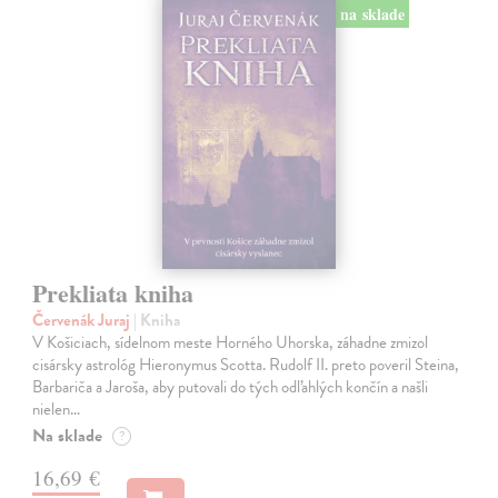
na sklade
Prekliata kniha
Červenák Juraj
| Kniha
V Košiciach, sídelnom meste Horného Uhorska, záhadne zmizol
cisársky astrológ Hieronymus Scotta. Rudolf II. preto poveril Steina,
Barbariča a Jaroša, aby putovali do tých odľahlých končín a našli
nielen…
Na sklade
?
16,69 €