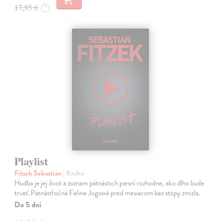
17,95 €
?
Playlist
Fitzek Sebastian
| Kniha
Hudba je jej život a zoznam pätnástich piesní rozhodne, ako dlho bude
trvať. Pätnásťročná Feline Jogowá pred mesiacom bez stopy zmizla.
Do 5 dní