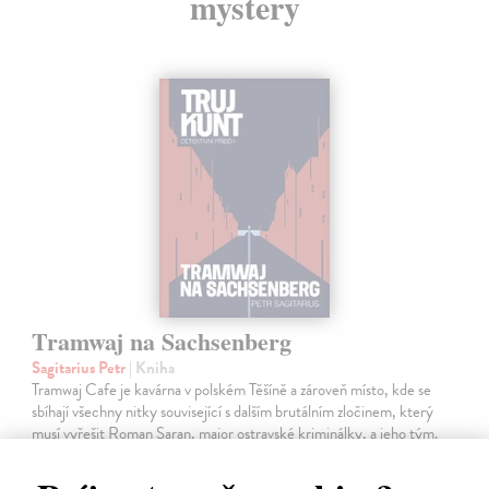
mystery
Tramwaj na Sachsenberg
Sagitarius Petr
| Kniha
Tramwaj Cafe je kavárna v polském Těšíně a zároveň místo, kde se
sbíhají všechny nitky související s dalším brutálním zločinem, který
musí vyřešit Roman Saran, major ostravské kriminálky, a jeho tým.
Jak…
Zasielame do 12 dní