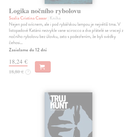
Logika nočního rybolovu
Scalia Cristina Cassar
| Kniha
Nejen pod svícnem, ale i pod rybářskou lampou je největší tma. V
listopadové Katánii nezvykle vane scirocco a dva přátelé se vracejí z
nočního rybolovu bez úlovku, zato s podezřením, že byli svědky
čehosi…
Zasielame do 12 dní
18,24 €
18,80 €
?