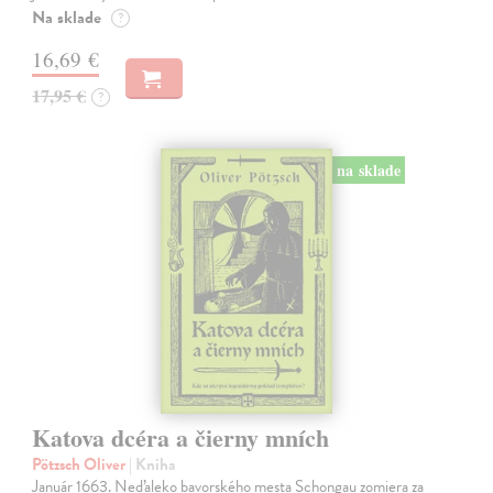
Na sklade
?
16,69 €
17,95 €
?
na sklade
Katova dcéra a čierny mních
Pötzsch Oliver
| Kniha
Január 1663. Neďaleko bavorského mesta Schongau zomiera za