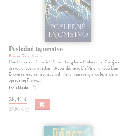
Posledné tajomstvo
Brown Dan
| Kniha
Dan Brown nový román: Robert Langdon v Prahe odhalí šokujúcu
pravdu o ľudskom vedomí! Autor slávneho Da Vinciho kódu Dan
Brown sa vracia s napínavým thrillerom zasadeným do legendami
opradenej Prahy.…
Na sklade
?
28,41 €
29,90 €
?