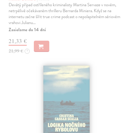
Devátý případ ostříleného kriminalisty Martina Servaze v novém,
netrpělivě očekávaném thrilleru Bernarda Miniera. Když se na
internetu začne šířit true crime podcast o nepolapitelném sériovém
vrahovi Julianu…
Zasielame do 14 dní
21,33 €
21,99 €
?