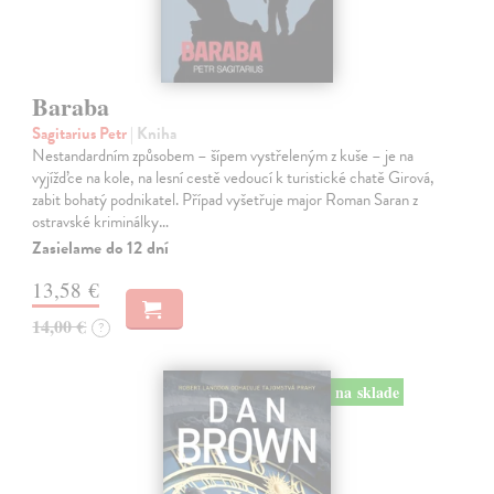
Baraba
Sagitarius Petr
| Kniha
Nestandardním způsobem – šípem vystřeleným z kuše – je na
vyjížďce na kole, na lesní cestě vedoucí k turistické chatě Girová,
zabit bohatý podnikatel. Případ vyšetřuje major Roman Saran z
ostravské kriminálky…
Zasielame do 12 dní
13,58 €
14,00 €
?
na sklade