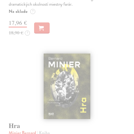
dramatických okolností miestny farár.
Na sklade
?
17,96 €
18,90 €
?
Hra
Minier Bernard
| Kniha