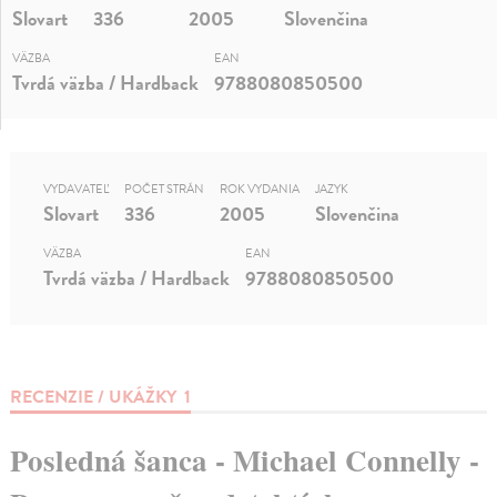
Slovart
336
2005
Slovenčina
VÄZBA
EAN
Tvrdá väzba / Hardback
9788080850500
VYDAVATEĽ
POČET STRÁN
ROK VYDANIA
JAZYK
Slovart
336
2005
Slovenčina
VÄZBA
EAN
Tvrdá väzba / Hardback
9788080850500
RECENZIE / UKÁŽKY
1
Posledná šanca - Michael Connelly -