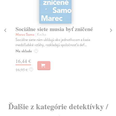
Sociálne siete musia byť zničené
S
K
Marec Samo
| Kniha
Sociálne siete nám ubližujú ako jednotlivcom a kazia
Mik
medziľudské vzťahy, rozkladajú spoločnosť a def...
Mon
o k
Na sklade
?
Na
16,44 €
23
16,95 €
?
24
Ďalšie z kategórie detektívky /