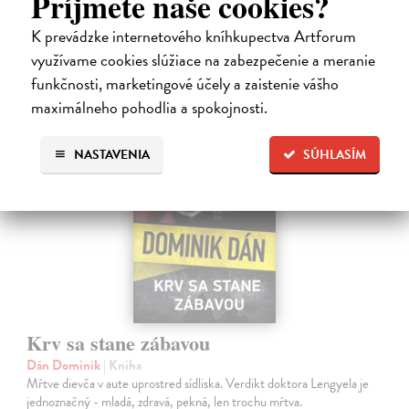
Príjmete naše cookies?
15,91 €
K prevádzke internetového kníhkupectva Artforum
využívame cookies slúžiace na zabezpečenie a meranie
16,40 €
?
funkčnosti, marketingové účely a zaistenie vášho
maximálneho pohodlia a spokojnosti.
na sklade
NASTAVENIA
SÚHLASÍM
Krv sa stane zábavou
Dán Dominik
| Kniha
Mŕtve dievča v aute uprostred sídliska. Verdikt doktora Lengyela je
jednoznačný - mladá, zdravá, pekná, len trochu mŕtva.