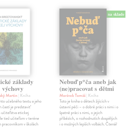
na sklade
ické základy
Nebuď p*ča aneb jak
j výchovy
(ne)pracovat s dětmi
ský Martin
| Kniha
Morávek Tomáš
| Kniha
hto učebného textu a jeho
Toto je kniha o dětech žijících v
 častí je predstaviť
ústavní péči – o dobré práci s nimi i o
učiteľstva etickej
špatné práci s nimi, o jejich
le tiež učiteľom v teréne
příbězích, o rozhodnutích dospělých
im pracovníkom v školách
i o možných lepších volbách. Čtenář