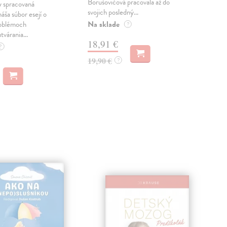
Borušovičová pracovala až do
naps
 spracovaná
svojich posledný...
česk
náša súbor esejí o
Na sklade
Na 
oblémoch
?
tvárania...
18,91 €
14
?
19,90 €
15,
?