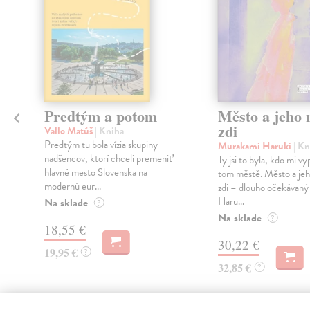
Predtým a potom
Město a jeho n
zdi
Vallo Matúš
| Kniha
Predtým tu bola vízia skupiny
Murakami Haruki
| Kn
nadšencov, ktorí chceli premeniť
Ty jsi to byla, kdo mi vy
hlavné mesto Slovenska na
tom městě. Město a jeh
modernú eur...
zdi – dlouho očekávan
Haru...
Na sklade
?
Na sklade
?
18,55 €
30,22 €
19,95 €
?
32,85 €
?