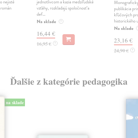
o nejisté
jednotlivcom a kazia medziľudské
Monograficky
ý román
vzťahy, rozkladajú spoločnosť a
publikácia pri
def...
kľúčových pr
historického u
Na sklade
?
Na sklade
16,44 €
23,16 €
16,95 €
?
24,90 €
?
Ďalšie z kategórie pedagogika
na sklade