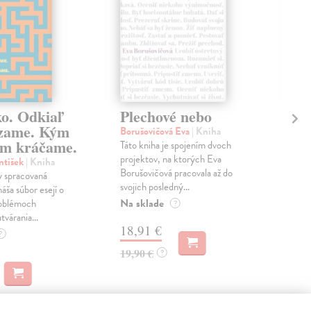
ko. Odkiaľ
Plechové nebo
Po
zame. Kým
Borušovičová Eva
| Kniha
Kun
m kráčame.
Táto kniha je spojením dvoch
Poma
projektov, na ktorých Eva
čty
ntišek
| Kniha
Borušovičová pracovala až do
naps
 spracovaná
svojich posledný...
česk
náša súbor esejí o
Na sklade
Na 
oblémoch
?
tvárania...
18,91 €
14
?
19,90 €
15,
?