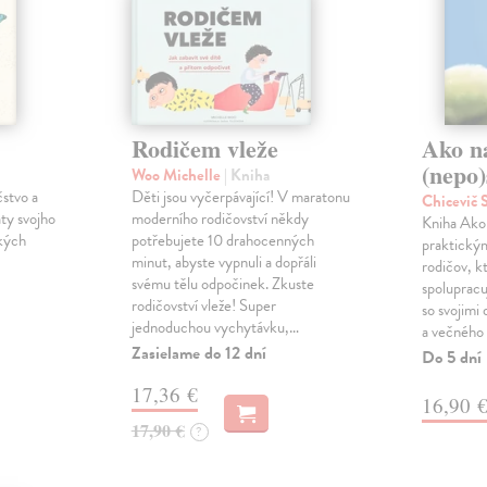
Rodičem vleže
Ako n
(nepo)
Woo Michelle
| Kniha
čstvo a
Děti jsou vyčerpávající! V maratonu
Chicevič
ty svojho
moderního rodičovství někdy
Kniha Ako 
ckých
potřebujete 10 drahocenných
praktický
minut, abyste vypnuli a dopřáli
rodičov, k
svému tělu odpočinek. Zkuste
spoluprac
rodičovství vleže! Super
so svojimi
jednoduchou vychytávku,…
a večného
Zasielame do 12 dní
Do 5 dní
17,36 €
16,90 
17,90 €
?