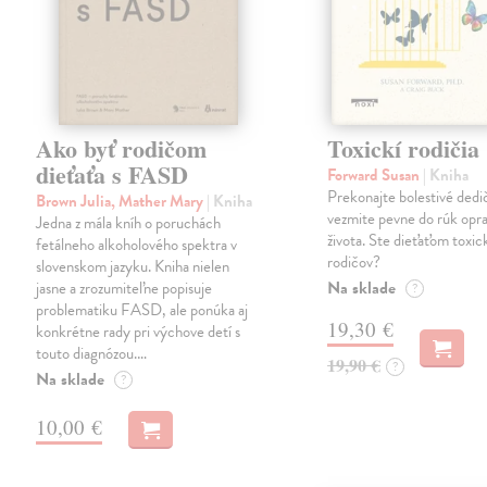
Ako byť rodičom
Toxickí rodičia
dieťaťa s FASD
Forward Susan
| Kniha
Prekonajte bolestivé dedi
Brown Julia, Mather Mary
| Kniha
vezmite pevne do rúk opra
Jedna z mála kníh o poruchách
života. Ste dieťaťom toxi
fetálneho alkoholového spektra v
rodičov?
slovenskom jazyku. Kniha nielen
Na sklade
jasne a zrozumiteľne popisuje
?
problematiku FASD, ale ponúka aj
19,30 €
konkrétne rady pri výchove detí s
touto diagnózou.…
19,90 €
?
Na sklade
?
10,00 €