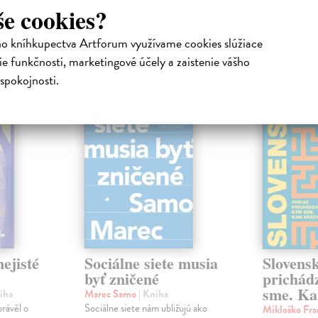
še cookies?
ho kníhkupectva Artforum využívame cookies slúžiace
atelia s podobným vkusom si kúpili
e funkčnosti, marketingové účely a zaistenie vášho
spokojnosti.
na sklade
na sklade
novinka
ejisté
Sociálne siete musia
Slovens
byť zničené
prichád
sme. Ka
iha
Marec Samo
| Kniha
právěl o
Sociálne siete nám ubližujú ako
Mikloško Fra