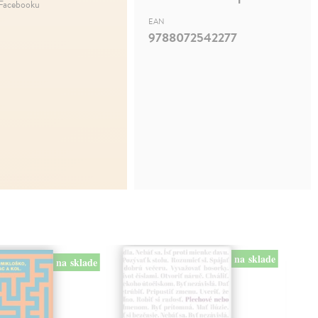
 Facebooku
EAN
9788072542277
na sklade
na sklade