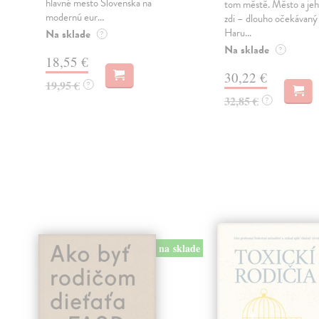
hlavné mesto Slovenska na
tom městě. Město a jeh
modernú eur...
zdi – dlouho očekávan
Haru...
Na sklade
?
Na sklade
?
18,55 €
30,22 €
19,95 €
?
32,85 €
?
na sklade