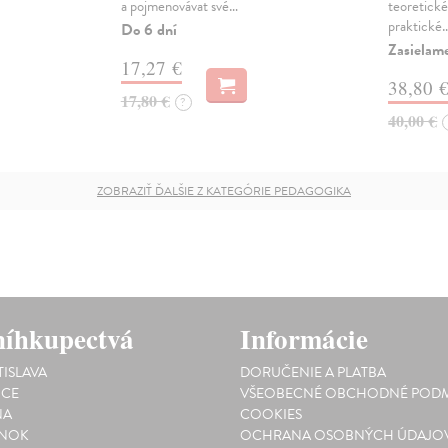
a pojmenovávat své…
teoretické
praktické
Do 6 dní
Zasielam
17,27 €
38,80 
17,80 €
?
40,00 €
ZOBRAZIŤ ĎALŠIE Z KATEGÓRIE PEDAGOGIKA
íhkupectvá
Informácie
TISLAVA
DORUČENIE A PLATBA
ICE
VŠEOBECNÉ OBCHODNÉ PODM
NA
COOKIES
INOK
OCHRANA OSOBNÝCH ÚDAJO