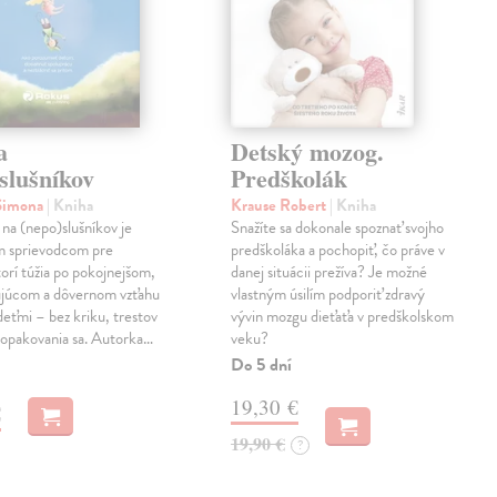
a
Detský mozog.
slušníkov
Predškolák
 Simona
| Kniha
Krause Robert
| Kniha
na (nepo)slušníkov je
Snažíte sa dokonale spoznať svojho
m sprievodcom pre
predškoláka a pochopiť, čo práve v
torí túžia po pokojnejšom,
danej situácii prežíva? Je možné
ujúcom a dôvernom vzťahu
vlastným úsilím podporiť zdravý
 deťmi – bez kriku, trestov
vývin mozgu dieťaťa v predškolskom
 opakovania sa. Autorka…
veku?
Do 5 dní
19,30 €
€
19,90 €
?