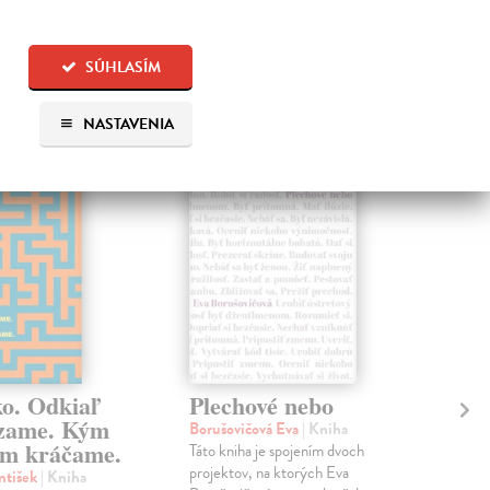
SÚHLASÍM
 aj:
NASTAVENIA
na sklade
na sklade
ko. Odkiaľ
Plechové nebo
Po
zame. Kým
Borušovičová Eva
| Kniha
Kun
m kráčame.
Táto kniha je spojením dvoch
Poma
projektov, na ktorých Eva
čty
ntišek
| Kniha