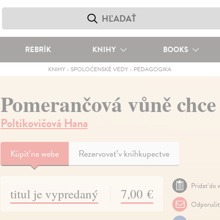
REBRÍK
KNIHY
BOOKS
KNIHY
-
SPOLOČENSKÉ VEDY
-
PEDAGOGIKA
Pomerančová vůně chce 
Poltikovičová Hana
Kúpiť
na webe
Rezervovať v kníhkupectve
Pridať do w
titul je vypredaný
7,00 €
Odporuči