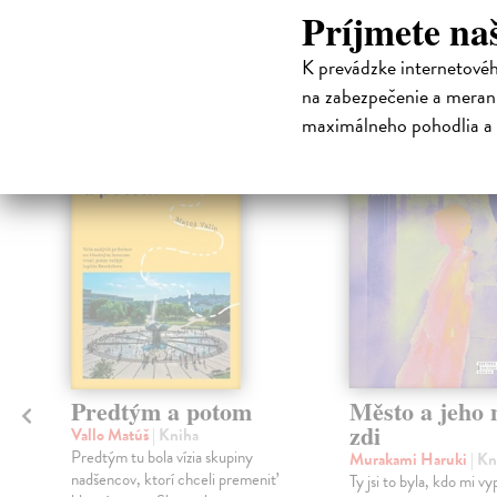
Príjmete na
High-contrast mode
K prevádzke internetové
Čit
na zabezpečenie a merani
maximálneho pohodlia a 
na sklade
Predtým a potom
Město a jeho n
zdi
Vallo Matúš
| Kniha
Predtým tu bola vízia skupiny
Murakami Haruki
| Kn
nadšencov, ktorí chceli premeniť
Ty jsi to byla, kdo mi vy