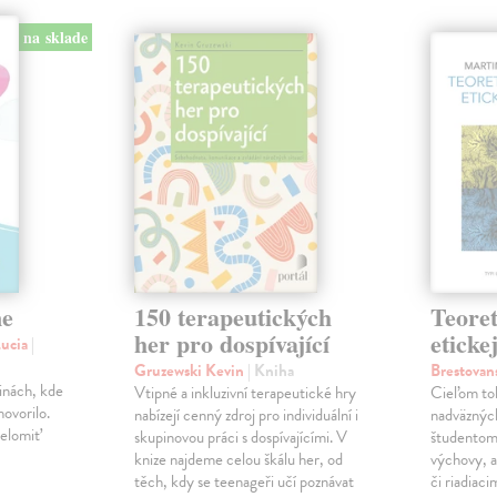
na sklade
ne
150 terapeutických
Teoret
her pro dospívající
eticke
Lucia
|
Gruzewski Kevin
| Kniha
Brestovan
dinách, kde
Vtipné a inkluzivní terapeutické hry
Cieľom to
ovorilo.
nabízejí cenný zdroj pro individuální i
nadväzných
relomiť
skupinovou práci s dospívajícími. V
študentom 
knize najdeme celou škálu her, od
výchovy, a
těch, kdy se teenageři učí poznávat
či riadiac