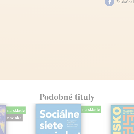
Zdielať na
Podobné tituly
na sklade
na sklade
novinka