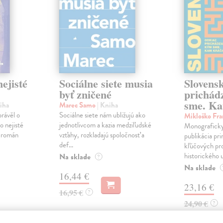
ejisté
Sociálne siete musia
Slovens
byť zničené
prichád
sme. Ka
iha
Marec Samo
| Kniha
právěl o
Sociálne siete nám ubližujú ako
Mikloško Fra
o nejisté
jednotlivcom a kazia medziľudské
Monograficky
ý román
vzťahy, rozkladajú spoločnosť a
publikácia pri
def...
kľúčových pr
historického u
Na sklade
?
Na sklade
16,44 €
23,16 €
16,95 €
?
24,90 €
?