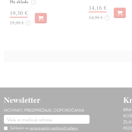
Na sklade
?
14,16 €
19,30 €
14,90 €
?
19,90 €
?
Newsletter
Kn
BRA
NOVINKY, PREDPREDAJE, ODPORÚČANIA
KOŠ
ŽILI
Súhlasím so
spracovaním osobných údajov
PEZ