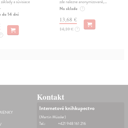
 základy a súvisiace
zde nalezne anonymizované,…
…
Na sklade
?
e do 14 dní
13,68 €
€
14,10 €
?
?
Kontakt
Internetové kníhkupectvo
IENKY
(Martin Müssler)
Tel.:
+421 948 161 216
V