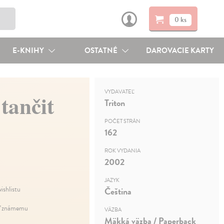
0 ks
E-KNIHY
OSTATNÉ
DAROVACIE KARTY
VYDAVATEĽ
tančit
Triton
POČET STRÁN
162
ROK VYDANIA
2002
JAZYK
ishlistu
Čeština
ť známemu
VÄZBA
Mäkká väzba / Paperback