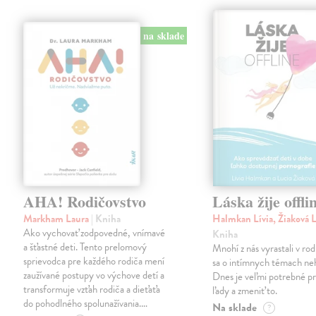
na sklade
AHA! Rodičovstvo
Láska žije offli
Markham Laura
| Kniha
Halmkan Lívia, Žiaková 
Ako vychovať zodpovedné, vnímavé
Kniha
a šťastné deti. Tento prelomový
Mnohí z nás vyrastali v ro
sprievodca pre každého rodiča mení
sa o intímnych témach neh
zaužívané postupy vo výchove detí a
Dnes je veľmi potrebné p
transformuje vzťah rodiča a dieťaťa
ľady a zmeniť to.
do pohodlného spolunažívania.…
Na sklade
?