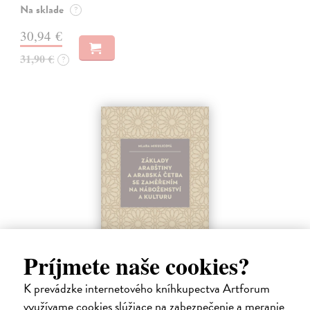
Na sklade
?
30,94 €
31,90 €
?
Príjmete naše cookies?
Základy arabštiny a arabská četba se
zaměřením na náboženství a kulturu
K prevádzke internetového kníhkupectva Artforum
využívame cookies slúžiace na zabezpečenie a meranie
Mikulicová Mlada
| Kniha