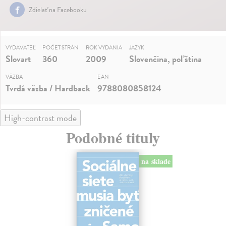
Zdielať na Facebooku
VYDAVATEĽ
POČET STRÁN
ROK VYDANIA
JAZYK
Slovart
360
2009
Slovenčina, poľština
VÄZBA
EAN
Tvrdá väzba / Hardback
9788080858124
High-contrast mode
Podobné tituly
na sklade