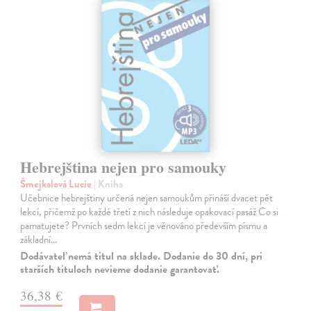
Hebrejština nejen pro samouky
Šmejkalová Lucie
| Kniha
Učebnice hebrejštiny určená nejen samoukům přináší dvacet pět
lekcí, přičemž po každé třetí z nich následuje opakovací pasáž Co si
pamatujete? Prvních sedm lekcí je věnováno především písmu a
základní…
Dodávateľ nemá titul na sklade. Dodanie do 30 dní, pri
starších tituloch nevieme dodanie garantovať.
36,38 €