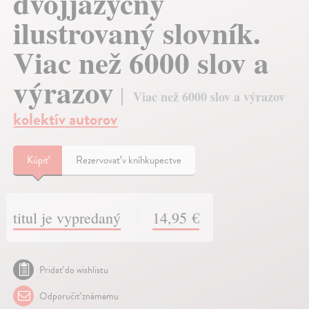
dvojjazyčný
ilustrovaný slovník.
Viac než 6000 slov a
výrazov
Viac než 6000 slov a výrazov
kolektív autorov
Kúpiť
Rezervovať v kníhkupectve
titul je vypredaný
14,95 €
Pridať do wishlistu
Odporučiť známemu