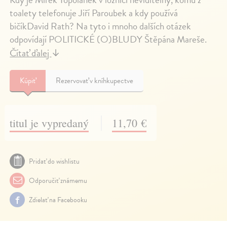
toalety telefonuje Jiří Paroubek a kdy používá
bičíkDavid Rath? Na tyto i mnoho dalších otázek
odpovídají POLITICKÉ (O)BLUDY Štěpána Mareše.
Čítať ďalej
↓
Kúpiť
Rezervovať v kníhkupectve
titul je vypredaný
11,70 €
Pridať do wishlistu
Odporučiť známemu
Zdielať na Facebooku