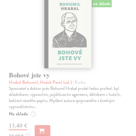
na sklade
Bohové jste vy
Hrabal Bohumil, Hošek Pavel (ed.)
| Kniha
Spisovatel a doktor práv Bohumil Hrabal prošel řadou profesí: byl
skladníkem, výpravčím, pojišťovacím agentem, dělníkem v hutích,
baličem starého papíru. Myšlení autora spojovaného s živelným
vypravěčstvím…
Na sklade
?
13,40 €
14,10 €
?