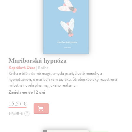
Mariborská hypnóza
Kaprálová Dora
| Kniha
Kniha o bílé a černé magii, smyslu psaní, životě mouchy a
hypnotizérovi, o mariborském zázraku. Stroboskopicky rozostřená
milostná novela plná magického realismu.
Zasielame do 12 dní
15,57 €
17,30 €
?