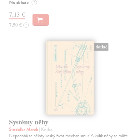
Na sklade
?
7,13 €
7,50 €
?
dotlač
Systémy něhy
Šindelka Marek
| Kniha
Nepodobá se někdy lidský život mechanismu? A kolik něhy se může