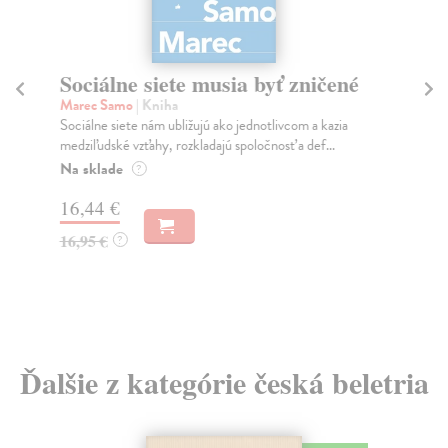
Sociálne siete musia byť zničené
S
K
Marec Samo
| Kniha
Sociálne siete nám ubližujú ako jednotlivcom a kazia
Mik
medziľudské vzťahy, rozkladajú spoločnosť a def...
Mon
o k
Na sklade
?
Na
16,44 €
23
16,95 €
?
24
Ďalšie z kategórie česká beletria