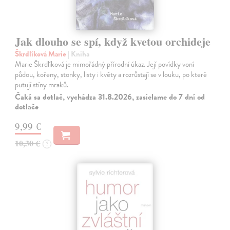
Jak dlouho se spí, když kvetou orchideje
Škrdlíková Marie
| Kniha
Marie Škrdlíková je mimořádný přírodní úkaz. Její povídky voní
půdou, kořeny, stonky, listy i květy a rozrůstají se v louku, po které
putují stíny mraků.
Čaká sa dotlač, vychádza 31.8.2026, zasielame do 7 dní od
dotlače
9,99 €
10,30 €
?