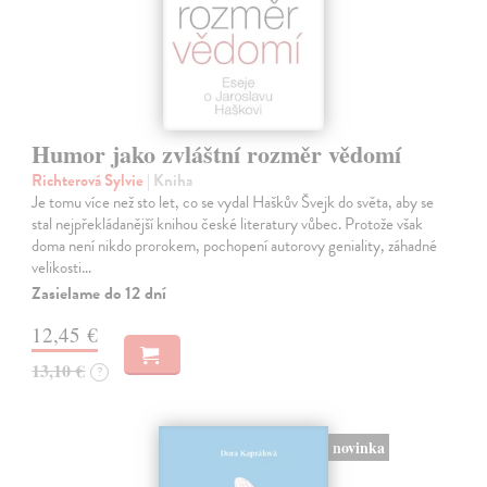
Humor jako zvláštní rozměr vědomí
Richterová Sylvie
| Kniha
Je tomu více než sto let, co se vydal Haškův Švejk do světa, aby se
stal nejpřekládanější knihou české literatury vůbec. Protože však
doma není nikdo prorokem, pochopení autorovy geniality, záhadné
velikosti…
Zasielame do 12 dní
12,45 €
13,10 €
?
novinka