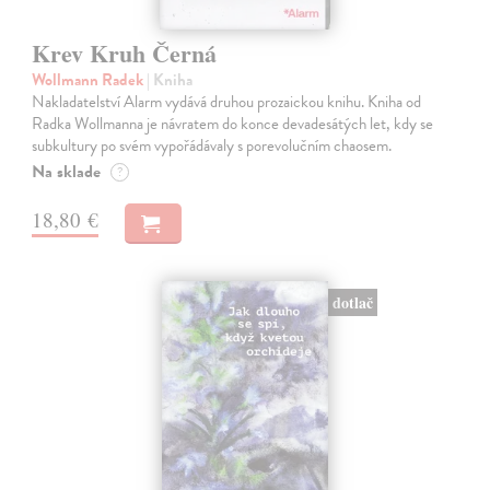
Krev Kruh Černá
Wollmann Radek
| Kniha
Nakladatelství Alarm vydává druhou prozaickou knihu. Kniha od
Radka Wollmanna je návratem do konce devadesátých let, kdy se
subkultury po svém vypořádávaly s porevolučním chaosem.
Na sklade
?
18,80 €
dotlač