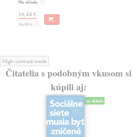
o k
Na sklade
?
Na
16,44 €
23
16,95 €
?
24
High-contrast mode
Čitatelia s podobným vkusom si
kúpili aj:
na sklade