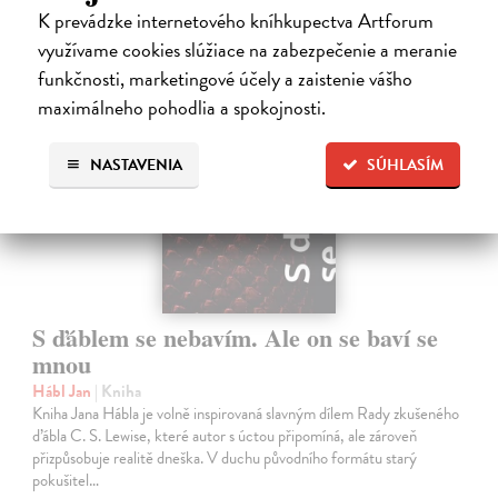
K prevádzke internetového kníhkupectva Artforum
využívame cookies slúžiace na zabezpečenie a meranie
na sklade
funkčnosti, marketingové účely a zaistenie vášho
maximálneho pohodlia a spokojnosti.
NASTAVENIA
SÚHLASÍM
S ďáblem se nebavím. Ale on se baví se
mnou
Hábl Jan
| Kniha
Kniha Jana Hábla je volně inspirovaná slavným dílem Rady zkušeného
ďábla C. S. Lewise, které autor s úctou připomíná, ale zároveň
přizpůsobuje realitě dneška. V duchu původního formátu starý
pokušitel…