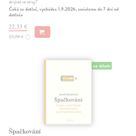
skrývat ve stroji?
Čaká sa dotlač, vychádza 1.9.2026, zasielame do 7 dní od
dotlače
22,33 €
23,50 €
?
na sklade
Špačkování