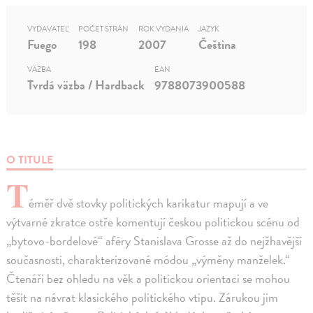
VYDAVATEĽ
POČET STRÁN
ROK VYDANIA
JAZYK
Fuego
198
2007
Čeština
VÄZBA
EAN
Tvrdá väzba / Hardback
9788073900588
O TITULE
T
éměř dvě stovky politických karikatur mapují a ve
výtvarné zkratce ostře komentují českou politickou scénu od
„bytovo-bordelové“ aféry Stanislava Grosse až do nejžhavější
současnosti, charakterizované módou „výměny manželek.“
Čtenáři bez ohledu na věk a politickou orientaci se mohou
těšit na návrat klasického politického vtipu. Zárukou jim