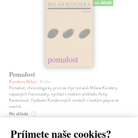
na sklade
Pomalost
Kundera Milan
| Kniha
Pomalost, chronologicky první ze čtyř románů Milana Kundery
napsaných francouzsky, vychází v českém překladu Anny
Kareninové. Vydávání Kunderových románů v českém jazyce se
uzavírá.
Na sklade
?
14,73 €
Príjmete naše cookies?
15,50 €
?