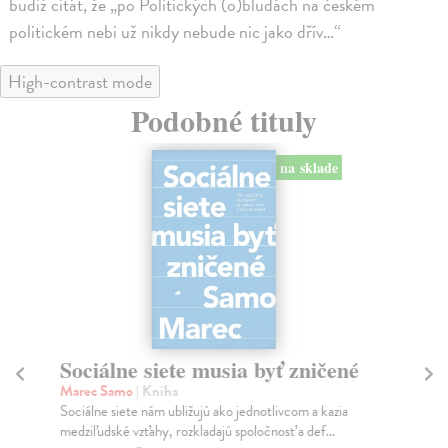
budiž citát, že „po Politických (o)bludách na českém
politickém nebi už nikdy nebude nic jako dřív…“
High-contrast mode
Podobné tituly
na sklade
Sociálne siete musia byť zničené
S
K
Marec Samo
| Kniha
Sociálne siete nám ubližujú ako jednotlivcom a kazia
Mik
medziľudské vzťahy, rozkladajú spoločnosť a def...
Mon