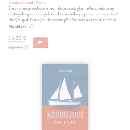
Kroutvor Josef
| Kniha
Špačkování je souborem bezmála padesáti glos, reflexí, mikroesejí i
drobných vzpomínkových črt, které vznikaly v posledních letech – k
různým společenským i literárním příležitostem a z radosti ze čtení…
Na sklade
?
13,30 €
14,00 €
?