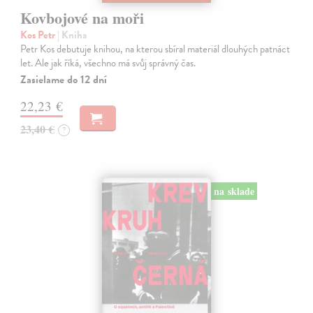
Kovbojové na moři
Kos Petr
| Kniha
Petr Kos debutuje knihou, na kterou sbíral materiál dlouhých patnáct
let. Ale jak říká, všechno má svůj správný čas.
Zasielame do 12 dní
22,23 €
23,40 €
?
na sklade