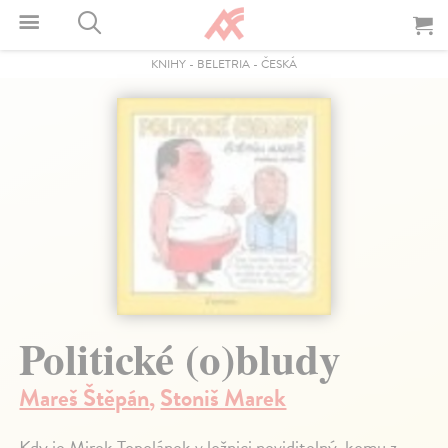
KNIHY
-
BELETRIA
-
ČESKÁ
Politické (o)bludy
Mareš Štěpán
,
Stoniš Marek
Kdy je Mirek Topolánek v ložnici neviditelný, komu z