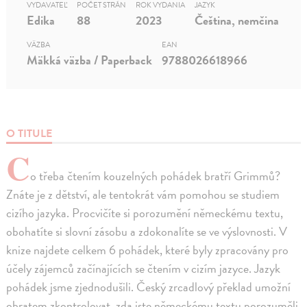
VYDAVATEĽ
POČET STRÁN
ROK VYDANIA
JAZYK
Edika
88
2023
Čeština, nemčina
VÄZBA
EAN
Mäkká väzba / Paperback
9788026618966
O TITULE
C
o třeba čtením kouzelných pohádek bratří Grimmů?
Znáte je z dětství, ale tentokrát vám pomohou se studiem
cizího jazyka. Procvičíte si porozumění německému textu,
obohatíte si slovní zásobu a zdokonalíte se ve výslovnosti. V
knize najdete celkem 6 pohádek, které byly zpracovány pro
účely zájemců začínajících se čtením v cizím jazyce. Jazyk
pohádek jsme zjednodušili. Český zrcadlový překlad umožní
obratem zkontrolovat, zda jste německému textu porozuměli