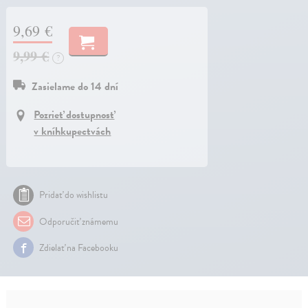
9,69 €
9,99 €
?
Zasielame do 14 dní
Pozrieť dostupnosť
v kníhkupectvách
Pridať do wishlistu
Odporučiť známemu
Zdielať na Facebooku