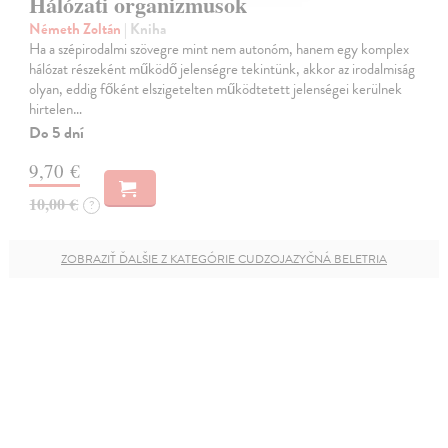
Hálózati organizmusok
Németh Zoltán
| Kniha
Ha a szépirodalmi szövegre mint nem autonóm, hanem egy komplex
hálózat részeként működő jelenségre tekintünk, akkor az irodalmiság
olyan, eddig főként elszigetelten működtetett jelenségei kerülnek
hirtelen…
Do 5 dní
9,70 €
10,00 €
?
ZOBRAZIŤ ĎALŠIE Z KATEGÓRIE CUDZOJAZYČNÁ BELETRIA