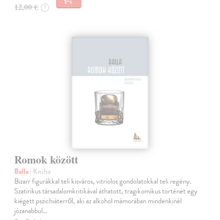
12,00 €
?
Romok között
Balla
| Kniha
Bizarr figurákkal teli kisváros, vitriolos gondolatokkal teli regény.
Szatirikus társadalomkritikával áthatott, tragikomikus történet egy
kiégett pszichiáterről, aki az alkohol mámorában mindenkinél
józanabbul…