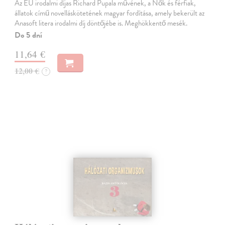
Az EU irodalmi díjas Richard Pupala művének, a Nők és férfiak,
állatok című novelláskötetének magyar fordítása, amely bekerült az
Anasoft litera irodalmi díj döntőjébe is. Meghökkentő mesék.
Do 5 dní
11,64 €
12,00 €
?