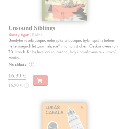
Unsound Siblings
Bondy Egon
| Kniha
Bondyho veselá utopie, nebo spíše antiutopie, byla napsána během
nejtemnějších let „normalizace“ v komunistickém Československu v
70. letech. Kniha Invalidní sourozenci, kdysi považovaná za kultovní
román…
Na sklade
?
16,39 €
16,90 €
?