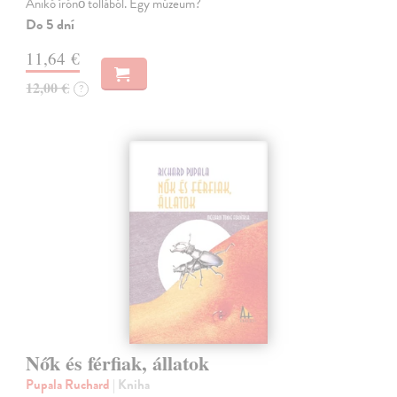
Anikó írónő tollából. Egy múzeum?
Do 5 dní
11,64 €
12,00 €
?
Nők és férfiak, állatok
Pupala Ruchard
| Kniha