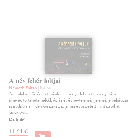
A név fehér foltjai
Németh Zoltán
| Kniha
Az irodalom történetét minden bizonnyal lehetetlen megírni az
álnevek története nélkül. Az álnév és névtelenség jelensége behálózza
az irodalom minden korszakát, izgalmas és összetett mintázatokat
kialakítva.…
Do 5 dní
11,64 €