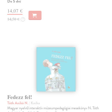
Do 5 dní
14,07 €
14,50 €
?
Fedezz fel!
Tóth Anikó N.
| Kniha
Magyar nyelvű interaktív múzeumpedagógiai mesekönyv N. Tóth