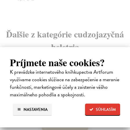
6,
Ďalšie z kategórie cudzojazyčná
beletria
Príjmete naše cookies?
na sklade
K prevádzke internetového kníhkupectva Artforum
využívame cookies slúžiace na zabezpečenie a meranie
funkčnosti, marketingové účely a zaistenie vášho
maximálneho pohodlia a spokojnosti.
NASTAVENIA
SÚHLASÍM