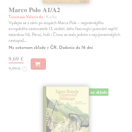
Marco Polo A1/A2
Tommaso Valeria de
| Kniha
Vydejte se s námi po stopách Marca Pola – nejznámějšího
evropského cestovatele 13. století. Jeho fascinující putování napříč
tatarskou říší, Persií, Indií i Čínou se stalo jedním z nejvýznamnějších
cestopisů…
Na externom sklade v ČR. Dodanie do 16 dní
9,69 €
9,99 €
?
na sklade