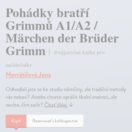
Pohádky bratří
Grimmů A1/A2 /
Märchen der Brüder
Grimm
dvojjazyčná kniha pro
začátečníky
Navrátilová Jana
Odhodlali jste se ke studiu němčiny, ale tradiční metody
vás nebaví? Anebo chcete oprášit školní znalosti, ale
nevíte, čím začít?
Čítať ďalej
↓
Kúpiť
Rezervovať v kníhkupectve