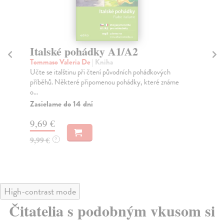
Italské pohádky A1/A2
Pr
Tommaso Valeria De
| Kniha
Bul
Učte se italštinu při čtení původních pohádkových
Sou
příběhů. Některé připomenou pohádky, které známe
Ada
o...
Za
Zasielame do 14 dní
10
9,69 €
10
9,99 €
?
High-contrast mode
Čitatelia s podobným vkusom si