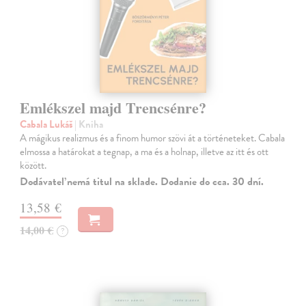
Emlékszel majd Trencsénre?
Cabala Lukáš
| Kniha
A mágikus realizmus és a finom humor szövi át a történeteket. Cabala
elmossa a határokat a tegnap, a ma és a holnap, illetve az itt és ott
között.
Dodávateľ nemá titul na sklade. Dodanie do cca. 30 dní.
13,58 €
14,00 €
?