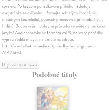
správně. Po každém pohádkovém příběhu následuje
dvojstránka se cvičeními. Poznejte svět zlých čarodějnic,
moudrých kouzelníků, pyšných princezen a prostoduchých
hrdinů. Budou vašimi dobrými průvodci ve světě německého
jazyka! Audionahrávku ve formátu MP3, na které pohádky
vypráví rodilá mluvčí, naleznete na adrese:
http://www.albatrosmedia.cz/pohadky-bratri-grimmu-
A1A2.html.
High-contrast mode
Podobné tituly