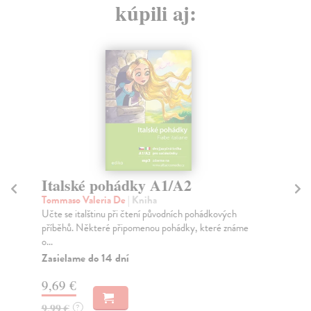
kúpili aj:
Italské pohádky A1/A2
K
S
Tommaso Valeria De
| Kniha
Učte se italštinu při čtení původních pohádkových
To
příběhů. Některé připomenou pohádky, které známe
Hel
o...
žen
men
Zasielame do 14 dní
Za
9,69 €
6,
9,99 €
?