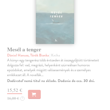
Mesél a tenger
Dániel Hanusz, Török Bianka
| Kniha
A könyv egy tengerész több évtizeden át összegyűjtött történeteit
dolgozza fel: vad, megrázó, helyenként szürreálisan humoros
epizódokat, amelyek mögött valósesemények és a személyes
emlékezet áll. A novellák…
Dodávateľ nemá titul na sklade. Dodanie do cca. 30 dní.
15,52 €
16,00 €
?