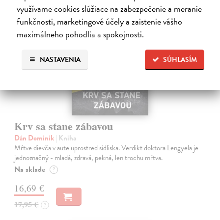
využívame cookies slúžiace na zabezpečenie a meranie
na sklade
funkčnosti, marketingové účely a zaistenie vášho
maximálneho pohodlia a spokojnosti.
NASTAVENIA
SÚHLASÍM
Krv sa stane zábavou
Dán Dominik
| Kniha
Mŕtve dievča v aute uprostred sídliska. Verdikt doktora Lengyela je
jednoznačný - mladá, zdravá, pekná, len trochu mŕtva.
Na sklade
?
16,69 €
17,95 €
?