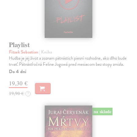
Playlist
Fitzek Sebastian
| Kniha
Hudba je jej život a zoznam pätnástich piesní rozhodne, ako dlho bude
trvať. Pätnásťročná Feline Jogowá pred mesiacom bez stopy zmizla.
Do 4 dní
19,30 €
19,90 €
?
na sklade