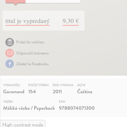
titul je vypredaný
9,30 €
Pridať do wishlistu
Odporučiť známemu
Zdielať na Facebooku
VYDAVATEĽ
POČET STRÁN
ROK VYDANIA
JAZYK
Garamond
154
2011
Čeština
VÄZBA
EAN
Mäkká väzba / Paperback
9788074071300
High-contrast mode