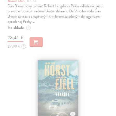
Brown Dan
| Kniha
Dan Brown nový román: Robert Langdon v Prahe odhalí šokujúcu
pravdu o ľudskom vedomí! Autor slávneho Da Vinciho kódu Dan
Brown sa vracia s napínavým thrillerom zasadeným do legendami
opradenej Prahy.…
Na sklade
?
28,41 €
29,90 €
?