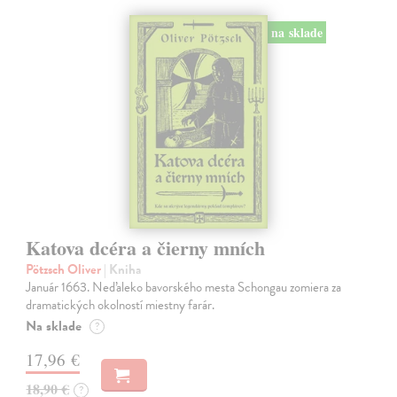
na sklade
Katova dcéra a čierny mních
Pötzsch Oliver
| Kniha
Január 1663. Neďaleko bavorského mesta Schongau zomiera za
dramatických okolností miestny farár.
Na sklade
?
17,96 €
18,90 €
?