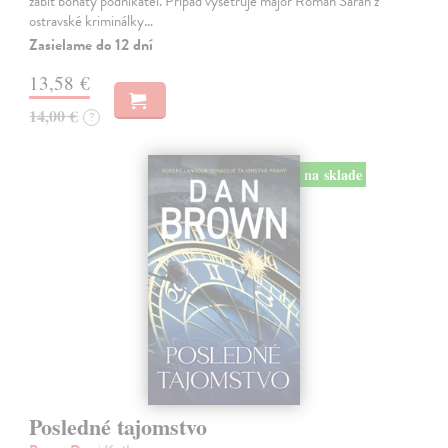
zabit bohatý podnikatel. Případ vyšetřuje major Roman Saran z
ostravské kriminálky…
Zasielame do 12 dní
13,58 €
14,00 €
?
na sklade
Posledné tajomstvo