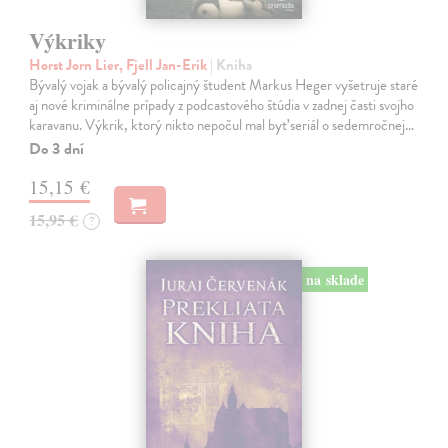
Výkriky
Horst Jorn Lier, Fjell Jan-Erik
| Kniha
Bývalý vojak a bývalý policajný študent Markus Heger vyšetruje staré
aj nové kriminálne prípady z podcastového štúdia v zadnej časti svojho
karavanu. Výkrik, ktorý nikto nepočul mal byť seriál o sedemročnej…
Do 3 dní
15,15 €
15,95 €
?
na sklade