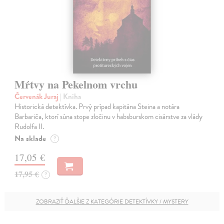
Mŕtvy na Pekelnom vrchu
Červenák Juraj
| Kniha
Historická detektívka. Prvý prípad kapitána Steina a notára
Barbariča, ktorí súna stope zločinu v habsburskom cisárstve za vlády
Rudolfa II.
Na sklade
?
17,05 €
17,95 €
?
ZOBRAZIŤ ĎALŠIE Z KATEGÓRIE DETEKTÍVKY / MYSTERY