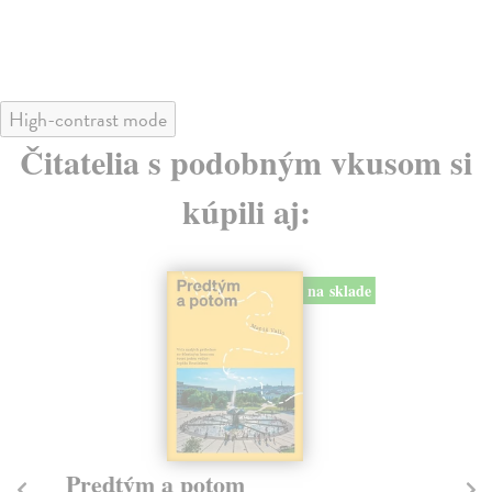
24
High-contrast mode
Čitatelia s podobným vkusom si
kúpili aj:
na sklade
Město a jeho nejisté zdi
Tr