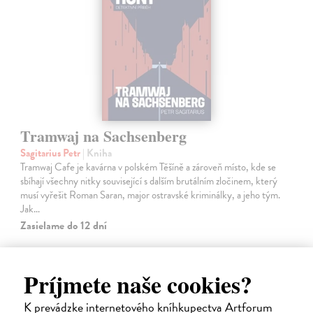
Tramwaj na Sachsenberg
Sagitarius Petr
| Kniha
Tramwaj Cafe je kavárna v polském Těšíně a zároveň místo, kde se
sbíhají všechny nitky související s dalším brutálním zločinem, který
musí vyřešit Roman Saran, major ostravské kriminálky, a jeho tým.
Jak…
Zasielame do 12 dní
15,91 €
Príjmete naše cookies?
16,40 €
?
K prevádzke internetového kníhkupectva Artforum