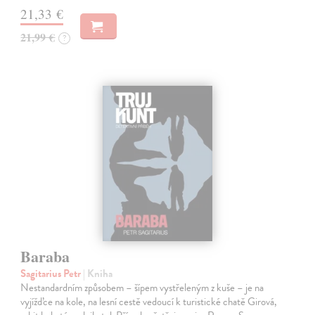
21,33 €
21,99 €
?
Baraba
Sagitarius Petr
| Kniha
Nestandardním způsobem – šípem vystřeleným z kuše – je na
vyjížďce na kole, na lesní cestě vedoucí k turistické chatě Girová,