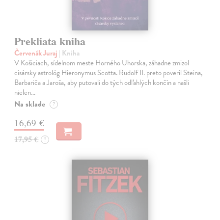
Prekliata kniha
Červenák Juraj
| Kniha
V Košiciach, sídelnom meste Horného Uhorska, záhadne zmizol
cisársky astrológ Hieronymus Scotta. Rudolf II. preto poveril Steina,
Barbariča a Jaroša, aby putovali do tých odľahlých končín a našli
nielen…
Na sklade
?
16,69 €
17,95 €
?