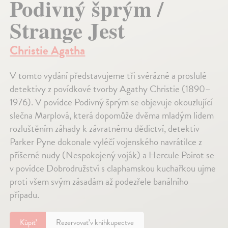
Podivný šprým /
Strange Jest
Christie Agatha
V tomto vydání představujeme tři svérázné a proslulé
detektivy z povídkové tvorby Agathy Christie (1890–
1976). V povídce Podivný šprým se objevuje okouzlující
slečna Marplová, která dopomůže dvěma mladým lidem
rozluštěním záhady k závratnému dědictví, detektiv
Parker Pyne dokonale vyléčí vojenského navrátilce z
příšerné nudy (Nespokojený voják) a Hercule Poirot se
v povídce Dobrodružství s claphamskou kuchařkou ujme
proti všem svým zásadám až podezřele banálního
případu.
Kúpiť
Rezervovať v kníhkupectve