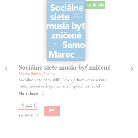
na sklade
Sociálne siete musia byť zničené
S
K
Marec Samo
| Kniha
Sociálne siete nám ubližujú ako jednotlivcom a kazia
Mik
medziľudské vzťahy, rozkladajú spoločnosť a def...
Mon
o k
Na sklade
?
Na
16,44 €
23
16,95 €
?
24