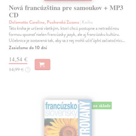
Nová francúzština pre samoukov + MP3
CD
Delamotte Caroline, Puchovská Zuzana
| Kniha
Táto kniha je určená všetkým, ktorí chcú postupne a netradičnou
formou spoznať nielen francúzsky jazyk, ale aj francúzsku kultúru.
Učebnica je zostavená tak, aby sa z nej mohli učiť úplní začiatočníci…
Zasielame do 10 dní
14,54 €
14,99 €
?
na sklade