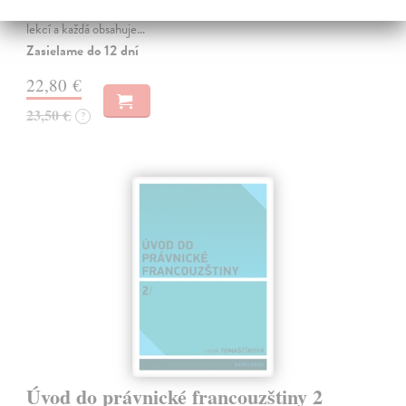
začátečníkům, kteří si potřebují osvěžit své znalosti. Učebnice má 35
lekcí a každá obsahuje…
Zasielame do 12 dní
22,80 €
23,50 €
?
Úvod do právnické francouzštiny 2