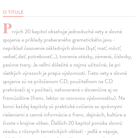
O TITULE
P
rvých 20 kapitol obsahuje jednoduché vety a slovné
spojenia a príklady preberaného gramatického javu -
napríklad časovanie základných slovies (byť, mať, môcť,
vedieť, dať, potrebovať...), tvorenie otázky, zámená, číslovky,
pasívne tvary. Je veľmi dôležité a najmä užitočné, že pri
všetkých výrazoch je prepis výslovnosti. Tieto vety a slovné
spojenia sú na priloženom CD, použiteľnom na CD
prehrávači aj v počítači, nahovorené v slovenčine aj vo
francúzštine (franc. lektor so vzorovou výslovnosťou). Na
konci každej kapitoly sú praktické cvičenia so správnymi
riešeniami a cenné informácie o franc. dejinách, kultúre a
živote v krajine vôbec. Ďalších 20 kapitol ponúka slovnú
zásobu z rôznych tematických oblastí - jedlá a nápoje,