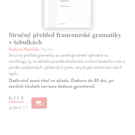
Stručný přehled francouzské gramatiky
v tabulkách
Krsková Naděžda
| Kniha
Stručný přehled gramatiky se zaměřuje téměř výhradně na
morfologii, tj. na základní pravidla skloňování, tvoření ženského rodu a
plurálu podstatných i přídavných jmen, stejně jako skloňování všech
typů…
Dodávateľ nemá titul na sklade. Dodanie do 30 dní, pri
starších tituloch nevieme dodanie garantovať.
6,11 €
6,30 €
?