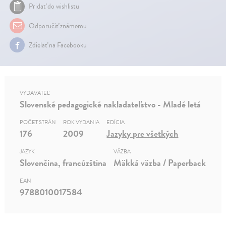
Pridať do wishlistu
Odporučiť známemu
Zdielať na Facebooku
VYDAVATEĽ
Slovenské pedagogické nakladateľstvo - Mladé letá
POČET STRÁN
ROK VYDANIA
EDÍCIA
176
2009
Jazyky pre všetkých
JAZYK
VÄZBA
Slovenčina, francúzština
Mäkká väzba / Paperback
EAN
9788010017584