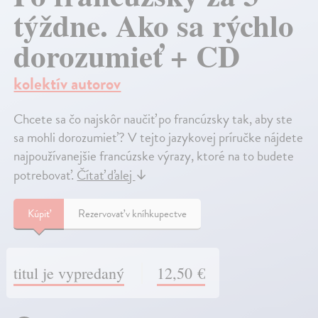
týždne. Ako sa rýchlo
dorozumieť + CD
kolektív autorov
Chcete sa čo najskôr naučiť po francúzsky tak, aby ste
sa mohli dorozumieť? V tejto jazykovej príručke nájdete
najpoužívanejšie francúzske výrazy, ktoré na to budete
potrebovať.
Čítať ďalej
↓
Kúpiť
Rezervovať v kníhkupectve
titul je vypredaný
12,50 €