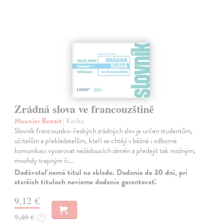
Zrádná slova ve francouzštině
Meunier Benoit
| Kniha
Slovník francouzsko-českých zrádných slov je určen studentům,
učitelům a překladatelům, kteří se chtějí v běžné i odborné
komunikaci vyvarovat nežádoucích záměn a předejít tak možným,
mnohdy trapným či…
Dodávateľ nemá titul na sklade. Dodanie do 30 dní, pri
starších tituloch nevieme dodanie garantovať.
9,12 €
9,40 €
?