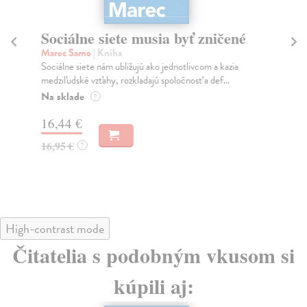
Sociálne siete musia byť zničené
S
K
Marec Samo
| Kniha
Sociálne siete nám ubližujú ako jednotlivcom a kazia
Mik
medziľudské vzťahy, rozkladajú spoločnosť a def...
Mon
o k
Na sklade
?
Na
16,44 €
23
16,95 €
?
24
High-contrast mode
Čitatelia s podobným vkusom si
kúpili aj: