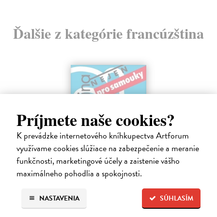
Ďalšie z kategórie francúzština
Príjmete naše cookies?
K prevádzke internetového kníhkupectva Artforum
využívame cookies slúžiace na zabezpečenie a meranie
funkčnosti, marketingové účely a zaistenie vášho
maximálneho pohodlia a spokojnosti.
Francouzština (nejen) pro samouky
Pravda Miroslav, Pravdová Marie
| Kniha
NASTAVENIA
SÚHLASÍM
Aktualizovaná a doplněná verze oblíbené učebnice určené
samoukům, účastníkům jazykových kurzů, studentům i „věčným“