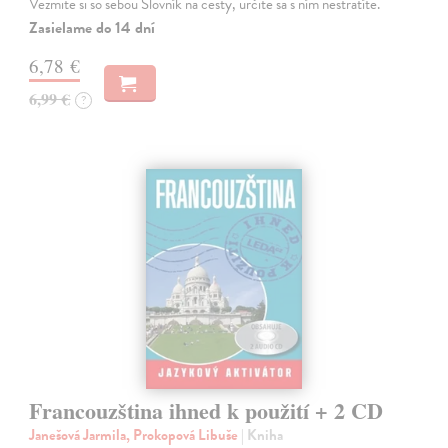
Vezmite si so sebou Slovník na cesty, určite sa s ním nestratíte.
Zasielame do 14 dní
6,78 €
6,99 €
?
Francouzština ihned k použití + 2 CD
Janešová Jarmila, Prokopová Libuše
| Kniha