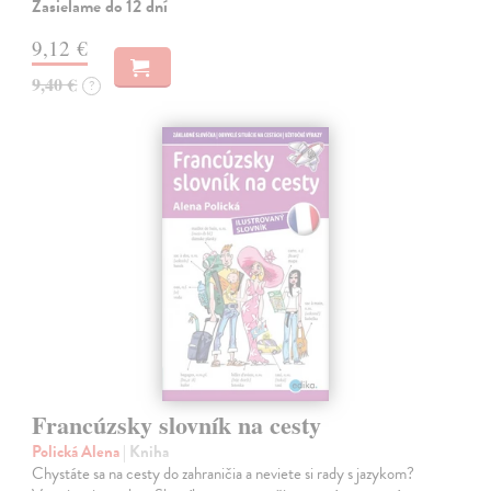
Zasielame do 12 dní
9,12 €
9,40 €
?
Francúzsky slovník na cesty
Polická Alena
| Kniha
Chystáte sa na cesty do zahraničia a neviete si rady s jazykom?