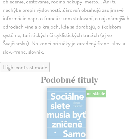
oblečenie, cestovanie, rodina nákupy, mesto... Ani tu
nechýba prepis výslovnosti. Zároveň obsahujú zaujímavé
informácie napr. o francúzskom stolovaní, o najznámejších
odrodách vína a o krajoch, kde sa dorábajú, o školskom
systéme, turistických či cyklistických trasách (aj vo
Švajčiarsku). Na konci príručky je zaradený franc.-slov. a
slov.-franc. slovník.
High-contrast mode
Podobné tituly
na sklade