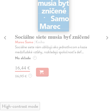
Sociálne siete musia byť zničené
S
K
Marec Samo
| Kniha
Sociálne siete nám ubližujú ako jednotlivcom a kazia
Mik
medziľudské vzťahy, rozkladajú spoločnosť a def...
Mon
o k
Na sklade
?
Na
16,44 €
23
16,95 €
?
24
High-contrast mode