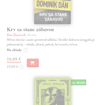
Krv sa stane zábavou
Dán Dominik
| Kniha
Mŕtve dievča v aute uprostred sídliska. Verdikt doktora Lengyela je
jednoznačný - mladá, zdravá, pekná, len trochu mŕtva.
Na sklade
?
16,69 €
17,95 €
?
na sklade