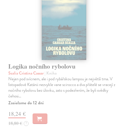
Logika nočního rybolovu
Scalia Cristina Cassar
| Kniha
Nejen pod svícnem, ale i pod rybářskou lampou je největší tma. V
listopadové Katánii nezvykle vane scirocco a dva přátelé se vracejí z
nočního rybolovu bez úlovku, zato s podezřením, že byli svědky
čehosi…
Zasielame do 12 dní
18,24 €
18,80 €
?