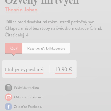
Theorin Johan
Júlii sa pred dvadsiatimi rokmi stratil päťročný syn.
Chlapec zmizol bez stopy na švédskom ostrove Öland.
Čítať ďalej
↓
Kúpiť
Rezervovať v kníhkupectve
titul je vypredaný
13,90 €
Pridať do wishlistu
Odporučiť známemu
Zdielať na Facebooku