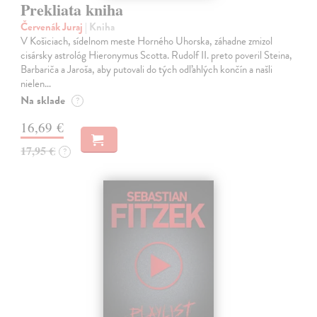
Prekliata kniha
Červenák Juraj
| Kniha
V Košiciach, sídelnom meste Horného Uhorska, záhadne zmizol
cisársky astrológ Hieronymus Scotta. Rudolf II. preto poveril Steina,
Barbariča a Jaroša, aby putovali do tých odľahlých končín a našli
nielen…
Na sklade
?
16,69 €
17,95 €
?