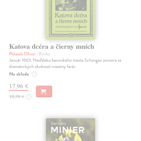
Katova dcéra a čierny mních
Pötzsch Oliver
| Kniha
Január 1663. Neďaleko bavorského mesta Schongau zomiera za
dramatických okolností miestny farár.
Na sklade
?
17,96 €
18,90 €
?