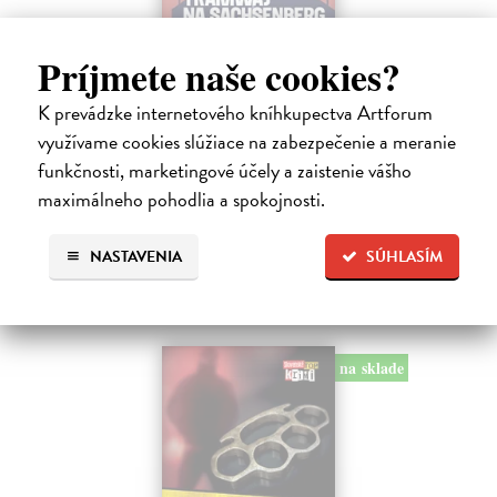
Príjmete naše cookies?
Tramwaj na Sachsenberg
Sagitarius Petr
| Kniha
K prevádzke internetového kníhkupectva Artforum
Tramwaj Cafe je kavárna v polském Těšíně a zároveň místo, kde se
využívame cookies slúžiace na zabezpečenie a meranie
sbíhají všechny nitky související s dalším brutálním zločinem, který
musí vyřešit Roman Saran, major ostravské kriminálky, a jeho tým.
funkčnosti, marketingové účely a zaistenie vášho
Jak…
maximálneho pohodlia a spokojnosti.
Zasielame do 12 dní
15,91 €
NASTAVENIA
SÚHLASÍM
16,40 €
?
na sklade