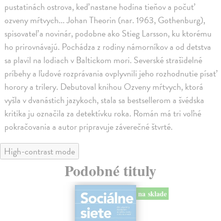
pustatinách ostrova, keď nastane hodina tieňov a počuť
ozveny mŕtvych... Johan Theorin (nar. 1963, Gothenburg),
spisovateľ a novinár, podobne ako Stieg Larsson, ku ktorému
ho prirovnávajú. Pochádza z rodiny námorníkov a od detstva
sa plavil na lodiach v Baltickom mori. Severské strašidelné
príbehy a ľudové rozprávania ovplyvnili jeho rozhodnutie písať
horory a trilery. Debutoval knihou Ozveny mŕtvych, ktorá
vyšla v dvanástich jazykoch, stala sa bestsellerom a švédska
kritika ju označila za detektívku roka. Román má tri voľné
pokračovania a autor pripravuje záverečné štvrté.
High-contrast mode
Podobné tituly
na sklade