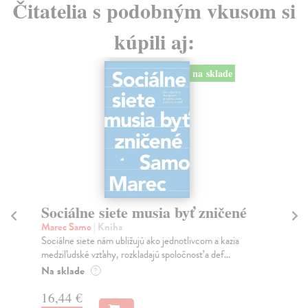
Čitatelia s podobným vkusom si
kúpili aj:
na sklade
Sociálne siete musia byť zničené
S
K
Marec Samo
| Kniha
Sociálne siete nám ubližujú ako jednotlivcom a kazia
Mik
medziľudské vzťahy, rozkladajú spoločnosť a def...
Mon
o k
Na sklade
?
Na
16,44 €