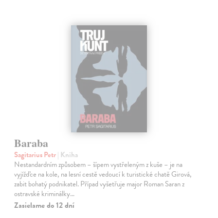
Baraba
Sagitarius Petr
| Kniha
Nestandardním způsobem – šípem vystřeleným z kuše – je na
vyjížďce na kole, na lesní cestě vedoucí k turistické chatě Girová,
zabit bohatý podnikatel. Případ vyšetřuje major Roman Saran z
ostravské kriminálky…
Zasielame do 12 dní