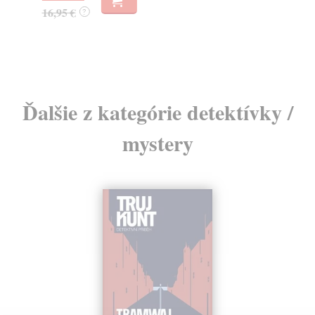
23
16,95 €
?
24
Ďalšie z kategórie detektívky /
mystery