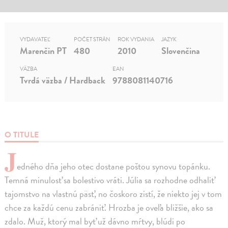
VYDAVATEĽ
POČET STRÁN
ROK VYDANIA
JAZYK
Marenčin PT
480
2010
Slovenčina
VÄZBA
EAN
Tvrdá väzba / Hardback
9788081140716
O TITULE
J
edného dňa jeho otec dostane poštou synovu topánku.
Temná minulosť sa bolestivo vráti. Júlia sa rozhodne odhaliť
tajomstvo na vlastnú päsť, no čoskoro zistí, že niekto jej v tom
chce za každú cenu zabrániť. Hrozba je oveľa bližšie, ako sa
zdalo. Muž, ktorý mal byť už dávno mŕtvy, blúdi po