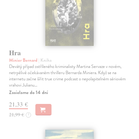
Hra
Minier Bernard
| Kniha
Devátý případ ostříleného kriminalisty Martina Servaze v novém,
netrpělivě očekávaném thrilleru Bernarda Miniera. Když se na
internetu začne šířit true crime podcast o nepolapitelném sériovém
vrahovi Julianu…
Zasielame do 14 dní
21,33 €
21,99 €
?