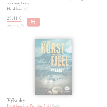
opradenej Prahy.…
Na sklade
?
28,41 €
29,90 €
?
Výkriky
Horst Jorn Lier, Fjell Jan-Erik
| Kniha