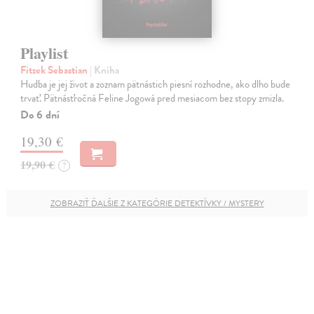
Playlist
Fitzek Sebastian
| Kniha
Hudba je jej život a zoznam pätnástich piesní rozhodne, ako dlho bude
trvať. Pätnásťročná Feline Jogowá pred mesiacom bez stopy zmizla.
Do 6 dní
19,30 €
19,90 €
?
ZOBRAZIŤ ĎALŠIE Z KATEGÓRIE DETEKTÍVKY / MYSTERY