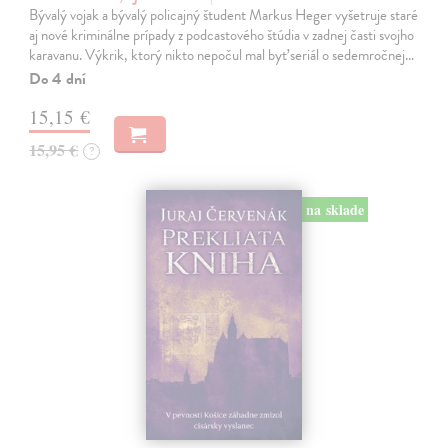
Bývalý vojak a bývalý policajný študent Markus Heger vyšetruje staré
aj nové kriminálne prípady z podcastového štúdia v zadnej časti svojho
karavanu. Výkrik, ktorý nikto nepočul mal byť seriál o sedemročnej…
Do 4 dní
15,15 €
15,95 €
?
na sklade