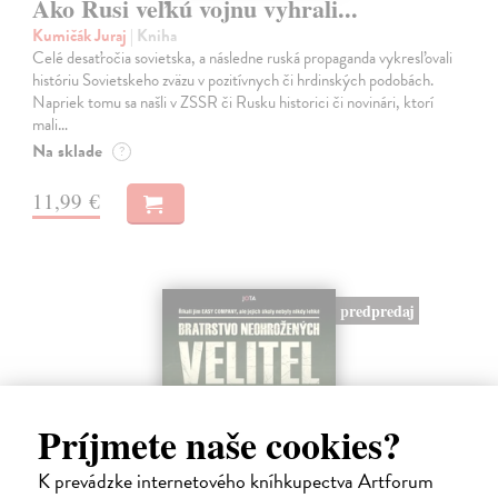
Ako Rusi veľkú vojnu vyhrali...
Kumičák Juraj
| Kniha
Celé desaťročia sovietska, a následne ruská propaganda vykresľovali
históriu Sovietskeho zväzu v pozitívnych či hrdinských podobách.
Napriek tomu sa našli v ZSSR či Rusku historici či novinári, ktorí
mali…
Na sklade
?
11,99 €
predpredaj
Príjmete naše cookies?
K prevádzke internetového kníhkupectva Artforum