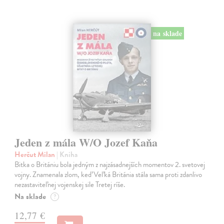
na sklade
Jeden z mála W/O Jozef Kaňa
Herčut Milan
| Kniha
Bitka o Britániu bola jedným z najzásadnejších momentov 2. svetovej
vojny. Znamenala zlom, keď Veľká Británia stála sama proti zdanlivo
nezastaviteľnej vojenskej sile Tretej ríše.
Na sklade
?
12,77 €