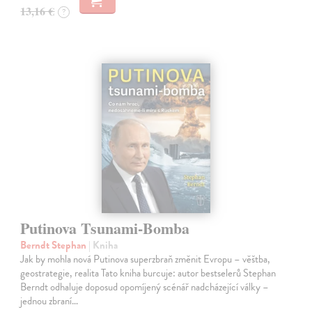
13,16 €
?
Putinova Tsunami-Bomba
Berndt Stephan
| Kniha
Jak by mohla nová Putinova superzbraň změnit Evropu – věštba,
geostrategie, realita Tato kniha burcuje: autor bestselerů Stephan
Berndt odhaluje doposud opomíjený scénář nadcházející války –
jednou zbraní…