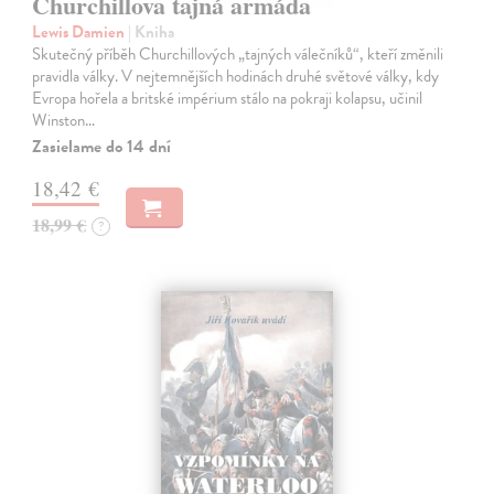
Churchillova tajná armáda
Lewis Damien
| Kniha
Skutečný příběh Churchillových „tajných válečníků“, kteří změnili
pravidla války. V nejtemnějších hodinách druhé světové války, kdy
Evropa hořela a britské impérium stálo na pokraji kolapsu, učinil
Winston…
Zasielame do 14 dní
18,42 €
18,99 €
?