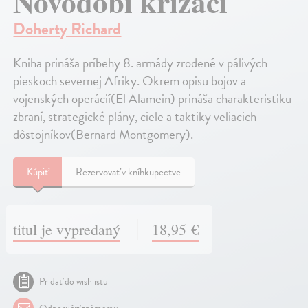
Novodobí křižáci
Doherty Richard
Kniha prináša príbehy 8. armády zrodené v pálivých
pieskoch severnej Afriky. Okrem opisu bojov a
vojenských operácií(El Alamein) prináša charakteristiku
zbraní, strategické plány, ciele a taktiky veliacich
dôstojníkov(Bernard Montgomery).
Kúpiť
Rezervovať v kníhkupectve
titul je vypredaný
18,95 €
Pridať do wishlistu
Odporučiť známemu