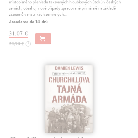
místopisného přehledu takzvaných hloubkových útoků v českých
zemích, obsahují nové případy zpracované primárně na základě
záznamů v matrikách zemřelých…
Zasielame do 14 dní
31,07 €
32,70 €
?