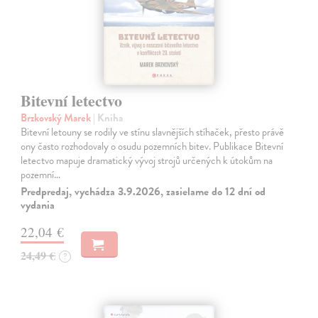
Bitevní letectvo
Brzkovský Marek
| Kniha
Bitevní letouny se rodily ve stínu slavnějších stíhaček, přesto právě
ony často rozhodovaly o osudu pozemních bitev. Publikace Bitevní
letectvo mapuje dramatický vývoj strojů určených k útokům na
pozemní…
Predpredaj, vychádza 3.9.2026, zasielame do 12 dní od
vydania
22,04 €
24,49 €
?