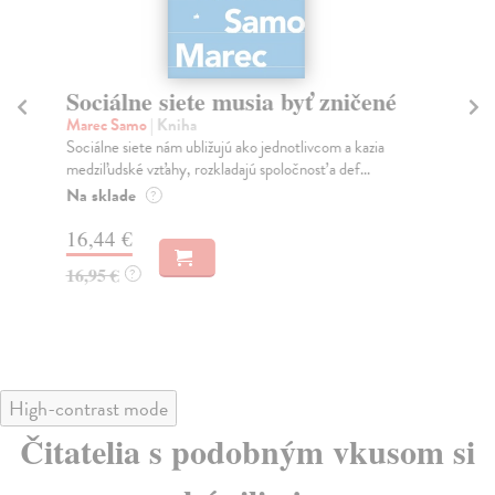
Sociálne siete musia byť zničené
S
K
Marec Samo
| Kniha
Sociálne siete nám ubližujú ako jednotlivcom a kazia
Mik
medziľudské vzťahy, rozkladajú spoločnosť a def...
Mon
o k
Na sklade
?
Na
16,44 €
23
16,95 €
?
24
High-contrast mode
Čitatelia s podobným vkusom si