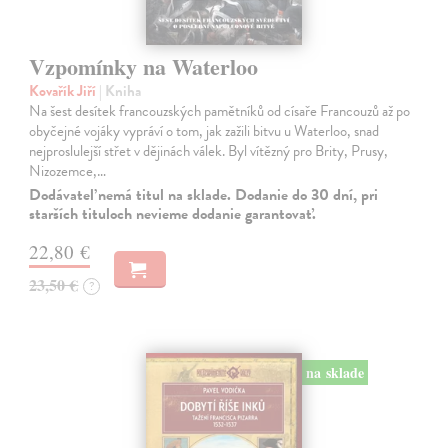
Vzpomínky na Waterloo
Kovařík Jiří
| Kniha
Na šest desítek francouzských pamětníků od císaře Francouzů až po
obyčejné vojáky vypráví o tom, jak zažili bitvu u Waterloo, snad
nejproslulejší střet v dějinách válek. Byl vítězný pro Brity, Prusy,
Nizozemce,…
Dodávateľ nemá titul na sklade. Dodanie do 30 dní, pri
starších tituloch nevieme dodanie garantovať.
22,80 €
23,50 €
?
na sklade