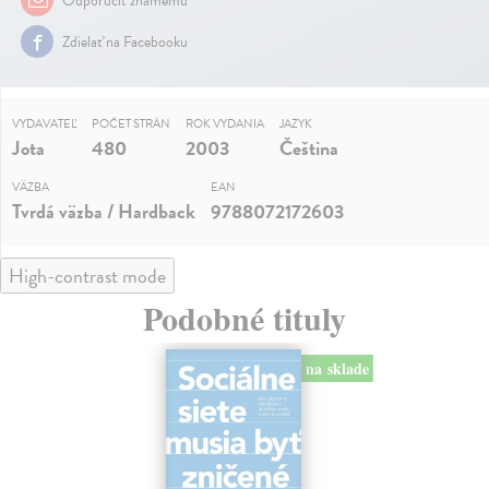
Zdielať na Facebooku
VYDAVATEĽ
POČET STRÁN
ROK VYDANIA
JAZYK
Jota
480
2003
Čeština
VÄZBA
EAN
Tvrdá väzba / Hardback
9788072172603
High-contrast mode
Podobné tituly
na sklade