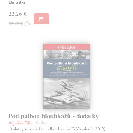
Do 5 dní
22,26 €
22,95 €
?
Pod palbou hloubkařů - dodatky
Vojtášek Filip
| Kniha
Dodatky ke knize Pod palbou hloubkařů (Academia 2019),