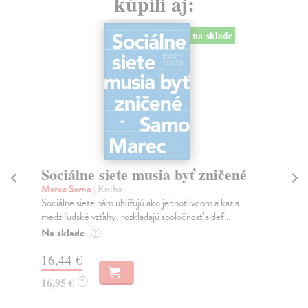
kúpili aj:
na sklade
Sociálne siete musia byť zničené
S
K
Marec Samo
| Kniha
Sociálne siete nám ubližujú ako jednotlivcom a kazia
Mik
medziľudské vzťahy, rozkladajú spoločnosť a def...
Mon
o k
Na sklade
?
Na
16,44 €
23
16,95 €
?
24