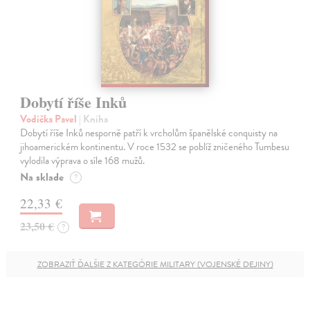
Dobytí říše Inků
Vodička Pavel
| Kniha
Dobytí říše Inků nesporně patří k vrcholům španělské conquisty na
jihoamerickém kontinentu. V roce 1532 se poblíž zničeného Tumbesu
vylodila výprava o síle 168 mužů.
Na sklade
?
22,33 €
23,50 €
?
ZOBRAZIŤ ĎALŠIE Z KATEGÓRIE MILITARY (VOJENSKÉ DEJINY)