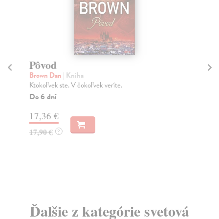
Pôvod
M
Brown Dan
| Kniha
Fr
Ktokoľvek ste. V čokoľvek veríte.
Sku
aby
Do 6 dní
Do
17,36 €
14
17,90 €
?
14
Ďalšie z kategórie svetová