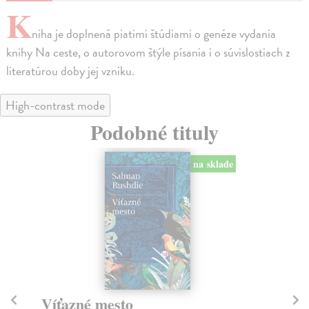
K
niha je doplnená piatimi štúdiami o genéze vydania
knihy Na ceste, o autorovom štýle písania i o súvislostiach z
literatúrou doby jej vzniku.
High-contrast mode
Podobné tituly
na sklade
Víťazné mesto
P