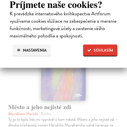
Príjmete naše cookies?
12,30 €
K prevádzke internetového kníhkupectva Artforum
12,95 €
?
využívame cookies slúžiace na zabezpečenie a meranie
funkčnosti, marketingové účely a zaistenie vášho
maximálneho pohodlia a spokojnosti.
na sklade
novinka
NASTAVENIA
SÚHLASÍM
Město a jeho nejisté zdi
Murakami Haruki
| Kniha
Ty jsi to byla, kdo mi vyprávěl o tom městě. Město a jeho nejisté zdi –
dlouho očekávaný román Harukiho Murakamiho volně navazuje na