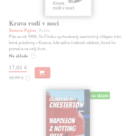
Krava rodí v noci
Statovci Pajtim
| Kniha
Píše sa rok 1996. Vo Fínsku vychovávaný osemročný chlapec trávi
letné prázdniny v Kosove, kde zažíva čudesné udalosti, ktoré ho
poznačia na celý život.
Na sklade
?
17,01 €
18,90 €
?
na sklade