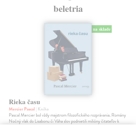
beletria
na sklade
Rieka času
Mercier Pascal
| Kniha
Pascal Mercier bol vždy majstrom filozofického rozprávania. Romány
Nočný vlak do Lisabonu či Váha slov podnietili milióny čitateľov k
zamysleniu sa nad veľkými témami, ako sú identita, sloboda, čas či…
Na sklade
?