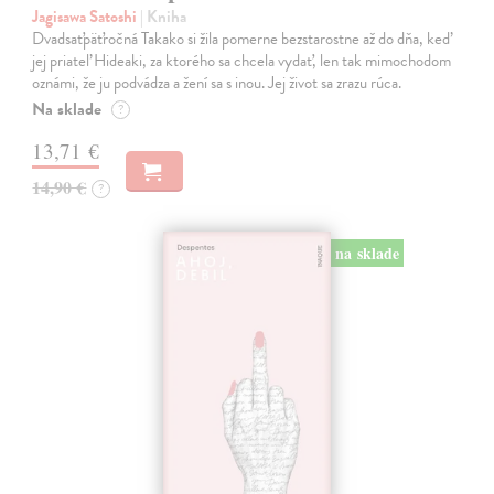
Jagisawa Satoshi
| Kniha
Dvadsaťpäťročná Takako si žila pomerne bezstarostne až do dňa, keď
jej priateľ Hideaki, za ktorého sa chcela vydať, len tak mimochodom
oznámi, že ju podvádza a žení sa s inou. Jej život sa zrazu rúca.
Na sklade
?
13,71 €
14,90 €
?
na sklade