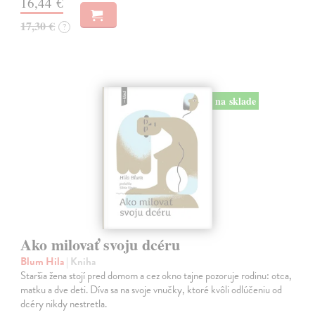
16,44 €
17,30 €
?
na sklade
Ako milovať svoju dcéru
Blum Hila
| Kniha
Staršia žena stojí pred domom a cez okno tajne pozoruje rodinu: otca,
matku a dve deti. Díva sa na svoje vnučky, ktoré kvôli odlúčeniu od
dcéry nikdy nestretla.