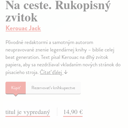
Na ceste. Rukopisný
zvitok
Kerouac Jack
Pôvodné redaktormi a samotným autorom
neupravované znenie legendárnej knihy – biblie celej
beat generation. Text písal Kerouac na dlhý zvitok
papiera, aby sa nezdržiaval vkladaním nových stránok do
písacieho stroja.
Čítať ďalej
↓
Kúpiť
Rezervovať v kníhkupectve
titul je vypredaný
14,90 €