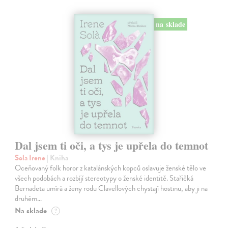
na sklade
Dal jsem ti oči, a tys je upřela do temnot
Sola Irene
| Kniha
Oceňovaný folk horor z katalánských kopců oslavuje ženské tělo ve
všech podobách a rozbíjí stereotypy o ženské identitě. Stařičká
Bernadeta umírá a ženy rodu Clavellových chystají hostinu, aby ji na
druhém…
Na sklade
?