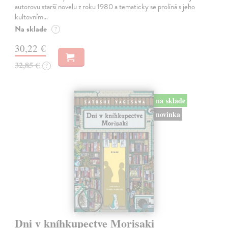
autorovu starší novelu z roku 1980 a tematicky se prolíná s jeho
kultovním…
Na sklade
?
30,22 €
32,85 €
?
na sklade
novinka
Dni v kníhkupectve Morisaki