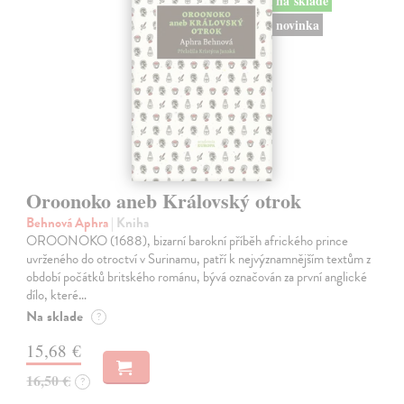
na sklade
novinka
Oroonoko aneb Královský otrok
Behnová Aphra
| Kniha
OROONOKO (1688), bizarní barokní příběh afrického prince
uvrženého do otroctví v Surinamu, patří k nejvýznamnějším textům z
období počátků britského románu, bývá označován za první anglické
dílo, které…
Na sklade
?
15,68 €
16,50 €
?