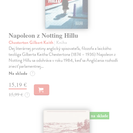
Napoleon z Notting Hillu
Chesterton Gilbert Keith
| Kniha
Dej literárnej prvotiny anglický spisovateľa, filozofa a laického
teológa Gilberta Keitha Chestertona (1874 – 1936) Napoleon z
Notting Hillu sa odohráva v roku 1984, keď sa Angličania rozhodli
zriecť parlamentnej…
Na sklade
?
15,19 €
15,99 €
?
na sklade