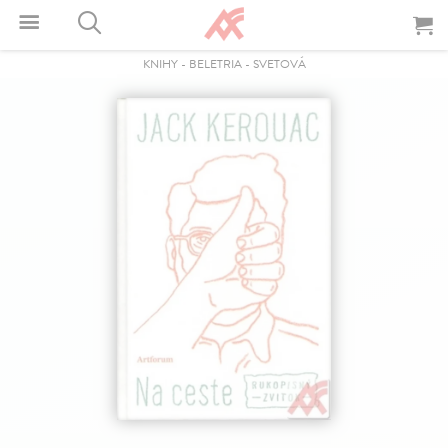
KNIHY
-
BELETRIA
-
SVETOVÁ