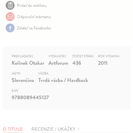
Pridať do wishlistu
Odporučiť známemu
Zdielať na Facebooku
PREKLADATEĽ
VYDAVATEĽ
POČET STRÁN
ROK VYDANIA
Kořínek Otakar
Artforum
436
2011
JAZYK
VÄZBA
Slovenčina
Tvrdá väzba / Hardback
EAN
9788089445127
O TITULE
RECENZIE / UKÁŽKY
1