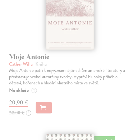
Moje Antonie
Cather Willa
| Kniha
Moje Antonie patří k nejvýznamnějším dílům americké literatury a
představuje vrchol autorčiny tvorby. Vypráví hluboký příběh o
dětství, kořenech a hledání vlastního místa ve světě.
Na sklade
?
20,90 €
22,00 €
?