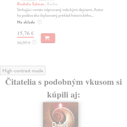
Rushdie Salman
| Kniha
Tre
Strhujúci román inšpirovaný indickými dejinami. Autor
ŽI
ho podáva ako štylizovaný preklad historického...
VE
PO
Na sklade
?
Na
15,76 €
22
16,95 €
?
22
High-contrast mode
Čitatelia s podobným vkusom si
kúpili aj: