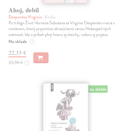
Ahoj, debil
Despentes Virginie
| Kniha
Po trilógii Život Vernona Subutexa sa Virginie Despentes vracia s
románom, ktorý pripomína ultrasúčasnú verziu Nebezpečných
známostí. Ide o príbeh plný hnevu aj útechy, vzdoru aj prijatia.
Na sklade
?
22,33 €
23,50 €
?
na sklade