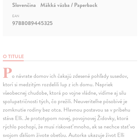
Slovenčina
Mäkká väzba / Paperback
EAN
9788089445325
O TITULE
P
o návrate domov ich čakajú zdesené pohľady susedov,
ktorí si medzitým rozdelili lup z ich domu. Napriek
všeobecnej chudobe, ktorá po vojne vládne, vidíme aj silu
spolupatričnosti tých, čo prežili. Neuveriteľne pôsobivé je
zomknutie rodiny bez otca. Hlavnou postavou sa v príbehu
stáva Elli. Je prototypom novej, povojnovej Židovky, ktorá
rýchlo pochopí, že musí riskovať mnoho, ak sa nechce stať vo
svojom ďalšom živote obeťou. Autorka ukazuje život Elli