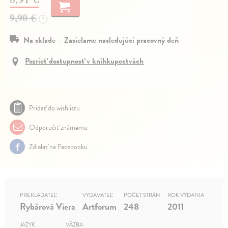
9,90 €
?
Na sklade – Zasielame nasledujúci pracovný deň
Pozrieť dostupnosť v kníhkupectvách
Pridať do wishlistu
Odporučiť známemu
Zdielať na Facebooku
PREKLADATEĽ
VYDAVATEĽ
POČET STRÁN
ROK VYDANIA
Rybárová Viera
Artforum
248
2011
JAZYK
VÄZBA