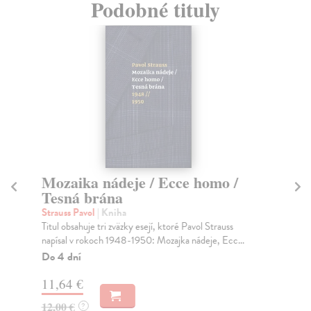
Podobné tituly
Mozaika nádeje / Ecce homo /
V
Tesná brána
Ca
Vie
Strauss Pavol
| Kniha
Nic
Titul obsahuje tri zväzky esejí, ktoré Pavol Strauss
napísal v rokoch 1948-1950: Mozajka nádeje, Ecc...
Na
Do 4 dní
9,
11,64 €
9,
12,00 €
?