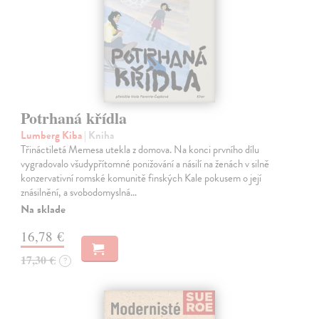
Potrhaná křídla
Lumberg Kiba
| Kniha
Třináctiletá Memesa utekla z domova. Na konci prvního dílu
vygradovalo všudypřítomné ponižování a násilí na ženách v silně
konzervativní romské komunitě finských Kale pokusem o její
znásilnění, a svobodomyslná…
Na sklade
16,78 €
17,30 €
?