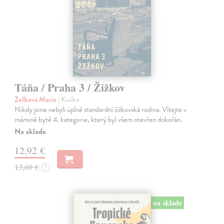
Táňa / Praha 3 / Žižkov
Zelbová Marie
| Kniha
Nikdy jsme nebyli úplně standardní žižkovská rodina. Vítejte v
mámině bytě 4. kategorie, který byl všem otevřen dokořán.
Na sklade
12,92 €
13,60 €
?
na sklade