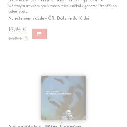
představovat. Svými knihami nabitými osobními příhodami a
svérázným smyslem pro humor si získala několik generací čtenářů po
celém světě.
Na externom sklade v ČR. Dodanie do 16 dní
17,94 €
18,49 €
?
Na cestách s Jiřím Černým