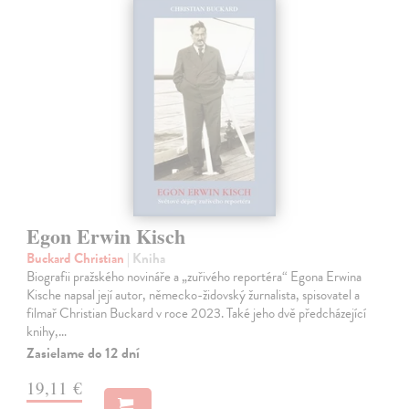
Egon Erwin Kisch
Buckard Christian
| Kniha
Biografii pražského novináře a „zuřivého reportéra“ Egona Erwina
Kische napsal její autor, německo-židovský žurnalista, spisovatel a
filmař Christian Buckard v roce 2023. Také jeho dvě předcházející
knihy,…
Zasielame do 12 dní
19,11 €