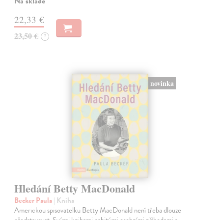
Na sklade
22,33 €
23,50 €
?
novinka
Hledání Betty MacDonald
Becker Paula
| Kniha
Americkou spisovatelku Betty MacDonald není třeba dlouze