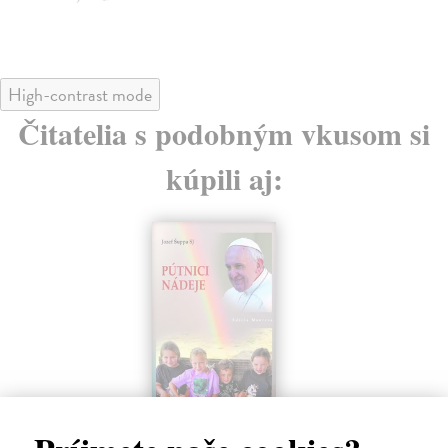
High-contrast mode
Čitatelia s podobným vkusom si
kúpili aj:
Pútnicí nádeje
S