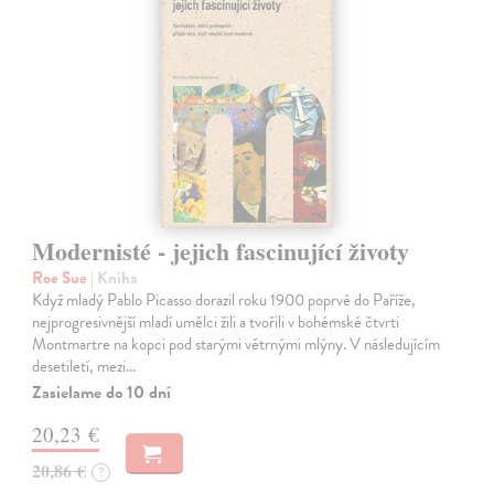
Modernisté - jejich fascinující životy
Roe Sue
| Kniha
Když mladý Pablo Picasso dorazil roku 1900 poprvé do Paříže,
nejprogresivnější mladí umělci žili a tvořili v bohémské čtvrti
Montmartre na kopci pod starými větrnými mlýny. V následujícím
desetiletí, mezi…
Zasielame do 10 dní
20,23 €
20,86 €
?