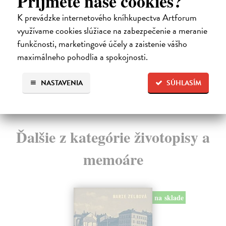
Príjmete naše cookies?
Šuppa Jozef SJ
| Kniha
Loz
V jubilejnom roku nás pápež František povzbudzuje:
Pub
K prevádzke internetového kníhkupectva Artforum
Kresťanská nádej nás podopiera na životnej ceste...
a v
využívame cookies slúžiace na zabezpečenie a meranie
Zasielame do 10 dní
Do
funkčnosti, marketingové účely a zaistenie vášho
3,36 €
14
maximálneho pohodlia a spokojnosti.
3,50 €
14
?
NASTAVENIA
SÚHLASÍM
Ďalšie z kategórie životopisy a
memoáre
na sklade