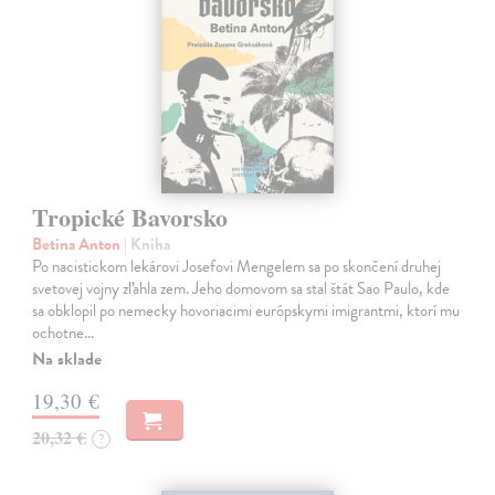
Tropické Bavorsko
Betina Anton
| Kniha
Po nacistickom lekárovi Josefovi Mengelem sa po skončení druhej
svetovej vojny zľahla zem. Jeho domovom sa stal štát Sao Paulo, kde
sa obklopil po nemecky hovoriacimi európskymi imigrantmi, ktorí mu
ochotne…
Na sklade
19,30 €
20,32 €
?