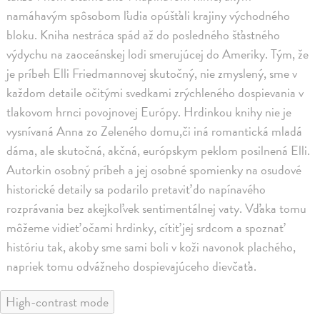
namáhavým spôsobom ľudia opúšťali krajiny východného
bloku. Kniha nestráca spád až do posledného šťastného
výdychu na zaoceánskej lodi smerujúcej do Ameriky. Tým, že
je príbeh Elli Friedmannovej skutočný, nie zmyslený, sme v
každom detaile očitými svedkami zrýchleného dospievania v
tlakovom hrnci povojnovej Európy. Hrdinkou knihy nie je
vysnívaná Anna zo Zeleného domu,či iná romantická mladá
dáma, ale skutočná, akčná, európskym peklom posilnená Elli.
Autorkin osobný príbeh a jej osobné spomienky na osudové
historické detaily sa podarilo pretaviť do napínavého
rozprávania bez akejkoľvek sentimentálnej vaty. Vďaka tomu
môžeme vidieť očami hrdinky, cítiť jej srdcom a spoznať
históriu tak, akoby sme sami boli v koži navonok plachého,
napriek tomu odvážneho dospievajúceho dievčaťa.
High-contrast mode