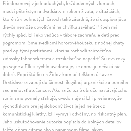
Friedmanovej v jednoduchých, každodenných zlomoch,
medzi pätnástym a dvadsiatym rokom života, v situáciách,
ktoré sú v pohnutých časoch také zásadné, že si dospievajúce
dievča nemôže dovoliť ani na chvíľku zaváhať. Príbeh má
rýchly spád. Elli ako vedúca v tábore zachraňuje deti pred
pogromom. Sme svedkami hororovéhoúteku z nočnej chaty
pred opitými partizánmi, ktorí sa rozhodli zaútočiť na
židovský tábor sekerami a rozskekať ho napadrť. Sú dva roky
po vojne a Elli si rýchlo uvedomuje, že doma ju nečaká nič
dobré. Popri štúdiu na Židovskom učiteľskom ústave v
Bratislave sa zapojí do činnosti ilegálnej organizácie a pomáha
zachraňovať utečencov. Ako sa železné obruče nastávajúceho
stalinizmu pomaly sťahujú, uvedomuje si Elli prezieravo, že
východiskom pre jej slobodný život je jedine útek z
komunistickej klietky. Elli vymyslí odvážny, no riskantný plán.
Jeho uskutočňovanie autorka popísala do úplných detailov,
takže v ňom čítame ako v napínavom filme, akým