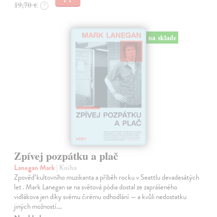
19,70 €
?
na sklade
Zpívej pozpátku a plač
Lanegan Mark
| Kniha
Zpověď kultovního muzikanta a příběh rocku v Seattlu devadesátých
let . Mark Lanegan se na světová pódia dostal ze zaprášeného
vidlákova jen díky svému čirému odhodlání — a kvůli nedostatku
jiných možností.…