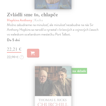
Zvládli sme to, chlapče
Hopkins Anthony
| Kniha
Možno zabudneme na minulosť, ale minulosť nezabudne na nás Sir
Anthony Hopkins sa narodil a vyrastal v krízových a vojnových časoch
vo waleskom oceliarskom mestečku Port Talbot.
Do 5 dní
22,21 €
22,90 €
?
na sklade