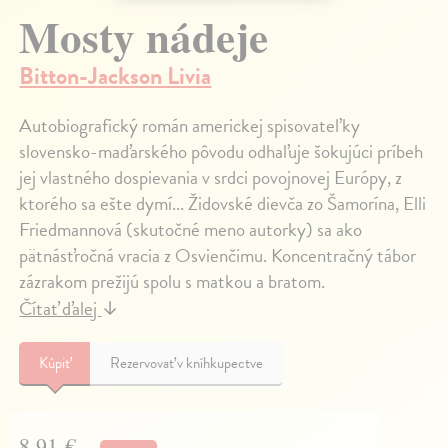
Mosty nádeje
Bitton-Jackson Livia
Autobiografický román americkej spisovateľky
slovensko-maďarského pôvodu odhaľuje šokujúci príbeh
jej vlastného dospievania v srdci povojnovej Európy, z
ktorého sa ešte dymí... Židovské dievča zo Šamorína, Elli
Friedmannová (skutočné meno autorky) sa ako
pätnásťročná vracia z Osvienčimu. Koncentračný tábor
zázrakom prežijú spolu s matkou a bratom.
Čítať ďalej
↓
Kúpiť
Rezervovať v kníhkupectve
8,91 €