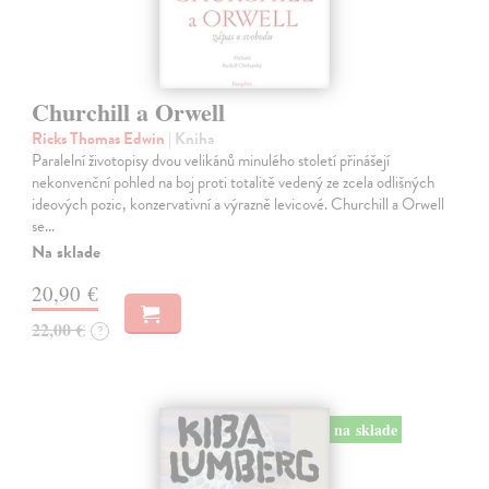
Churchill a Orwell
Ricks Thomas Edwin
| Kniha
Paralelní životopisy dvou velikánů minulého století přinášejí
nekonvenční pohled na boj proti totalitě vedený ze zcela odlišných
ideových pozic, konzervativní a výrazně levicové. Churchill a Orwell
se…
Na sklade
20,90 €
22,00 €
?
na sklade