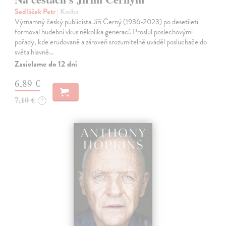
Sedláček Petr
| Kniha
Významný český publicista Jiří Černý (1936-2023) po desetiletí
formoval hudební vkus několika generací. Proslul poslechovými
pořady, kde erudovaně a zároveň srozumitelně uváděl posluchače do
světa hlavně…
Zasielame do 12 dní
6,89 €
7,10 €
?