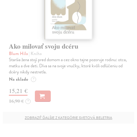
Ako milovať svoju dcéru
Blum Hila
| Kniha
Staršia žena stojí pred domom a cez okno tajne pozoruje rodinu: otca,
matku a dve deti. Díva sa na svoje vnučky, ktoré kvôli odlúčeniu od
dcéry nikdy nestretla.
Na sklade
?
15,21 €
16,90 €
?
ZOBRAZIŤ ĎALŠIE Z KATEGÓRIE SVETOVÁ BELETRIA