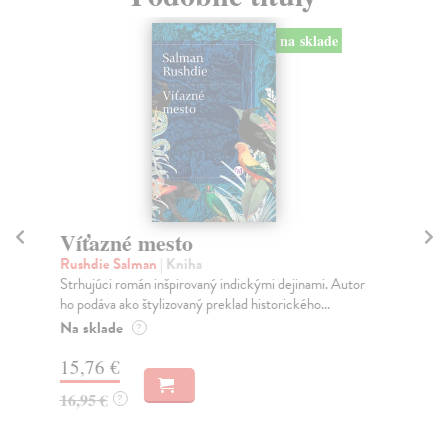
na sklade
Víťazné mesto
Lo
Rushdie Salman
| Kniha
Na
Strhujúci román inšpirovaný indickými dejinami. Autor
Rom
ho podáva ako štylizovaný preklad historického...
dok
Na sklade
Na
?
15,76 €
14
16,95 €
14
?