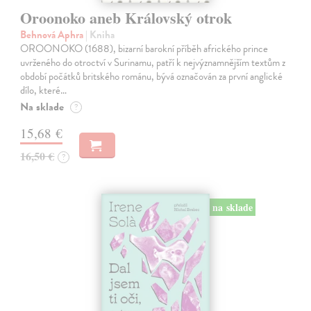
Oroonoko aneb Královský otrok
Behnová Aphra
| Kniha
OROONOKO (1688), bizarní barokní příběh afrického prince
uvrženého do otroctví v Surinamu, patří k nejvýznamnějším textům z
období počátků britského románu, bývá označován za první anglické
dílo, které…
Na sklade
?
15,68 €
16,50 €
?
na sklade