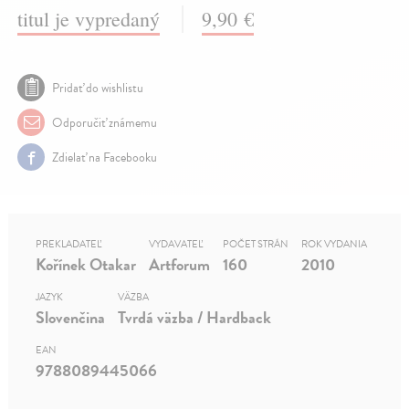
titul je vypredaný
9,90 €
Pridať do wishlistu
Odporučiť známemu
Zdielať na Facebooku
PREKLADATEĽ
VYDAVATEĽ
POČET STRÁN
ROK VYDANIA
Kořínek Otakar
Artforum
160
2010
JAZYK
VÄZBA
Slovenčina
Tvrdá väzba / Hardback
EAN
9788089445066