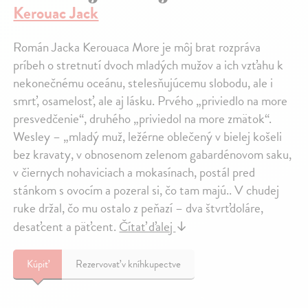
Kerouac Jack
Román Jacka Kerouaca More je môj brat rozpráva
príbeh o stretnutí dvoch mladých mužov a ich vzťahu k
nekonečnému oceánu, stelesňujúcemu slobodu, ale i
smrť, osamelosť, ale aj lásku. Prvého „priviedlo na more
presvedčenie“, druhého „priviedol na more zmätok“.
Wesley – „mladý muž, ležérne oblečený v bielej košeli
bez kravaty, v obnosenom zelenom gabardénovom saku,
v čiernych nohaviciach a mokasínach, postál pred
stánkom s ovocím a pozeral si, čo tam majú.. V chudej
ruke držal, čo mu ostalo z peňazí – dva štvrťdoláre,
desaťcent a päťcent.
Čítať ďalej
↓
Kúpiť
Rezervovať v kníhkupectve