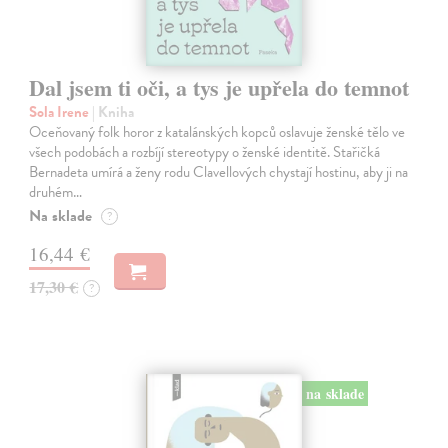
Dal jsem ti oči, a tys je upřela do temnot
Sola Irene
| Kniha
Oceňovaný folk horor z katalánských kopců oslavuje ženské tělo ve
všech podobách a rozbíjí stereotypy o ženské identitě. Stařičká
Bernadeta umírá a ženy rodu Clavellových chystají hostinu, aby ji na
druhém…
Na sklade
?
16,44 €
17,30 €
?
na sklade