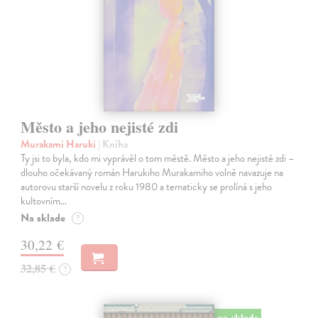
Město a jeho nejisté zdi
Murakami Haruki
| Kniha
Ty jsi to byla, kdo mi vyprávěl o tom městě. Město a jeho nejisté zdi –
dlouho očekávaný román Harukiho Murakamiho volně navazuje na
autorovu starší novelu z roku 1980 a tematicky se prolíná s jeho
kultovním…
Na sklade
?
30,22 €
32,85 €
?
na sklade