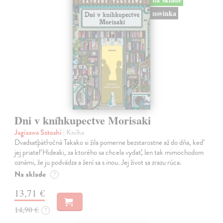
novinka
Dni v kníhkupectve Morisaki
Jagisawa Satoshi
| Kniha
Dvadsaťpäťročná Takako si žila pomerne bezstarostne až do dňa, keď
jej priateľ Hideaki, za ktorého sa chcela vydať, len tak mimochodom
oznámi, že ju podvádza a žení sa s inou. Jej život sa zrazu rúca.
Na sklade
?
13,71 €
14,90 €
?