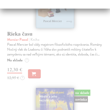
Rieka času
Mercier Pascal
| Kniha
Pascal Mercier bol vždy majstrom filozofického rozprávania. Romány
Nočný vlak do Lisabonu či Váha slov podnietili milióny čitateľov k
zamysleniu sa nad veľkými témami, ako sú identita, sloboda, čas či…
Na sklade
?
12,30 €
12,95 €
?
na sklade
novinka