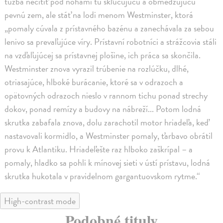
túžba necítiť pod nohami tú skľučujúcu a obmedzujúcu
pevnú zem, ale stáť na lodi menom Westminster, ktorá
„pomaly cúvala z prístavného bazénu a zanechávala za sebou
lenivo sa prevaľujúce víry. Prístavní robotníci a strážcovia stáli
na vzďaľujúcej sa prístavnej plošine, ich práca sa skončila.
Westminster znova vyrazil trúbenie na rozlúčku, dlhé,
otriasajúce, hlboké burácanie, ktoré sa v odrazoch a
opätovných odrazoch nieslo v rannom tichu ponad strechy
dokov, ponad remízy a budovy na nábreží... Potom lodná
skrutka zabafala znova, dolu zarachotil motor hriadeľa, keď
nastavovali kormidlo, a Westminster pomaly, ťarbavo obrátil
provu k Atlantiku. Hriadeľešte raz hlboko zaškrípal – a
pomaly, hladko sa pohli k mínovej sieti v ústí prístavu, lodná
skrutka hukotala v pravidelnom gargantuovskom rytme.“
High-contrast mode
Podobné tituly