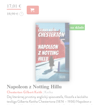
17,01 €
18,90 €
?
na sklade
Napoleon z Notting Hillu
Chesterton Gilbert Keith
| Kniha
Dej literárnej prvotiny anglický spisovateľa, filozofa a laického
teológa Gilberta Keitha Chestertona (1874 – 1936) Napoleon z