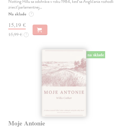
Notting Hillu sa odohráva v roku 1984, keď sa Angličania rozhodli
zriecť parlamentnej…
Na sklade
?
15,19 €
15,99 €
?
na sklade
Moje Antonie