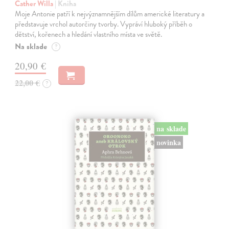
Cather Willa
| Kniha
Moje Antonie patří k nejvýznamnějším dílům americké literatury a
představuje vrchol autorčiny tvorby. Vypráví hluboký příběh o
dětství, kořenech a hledání vlastního místa ve světě.
Na sklade
?
20,90 €
22,00 €
?
na sklade
novinka