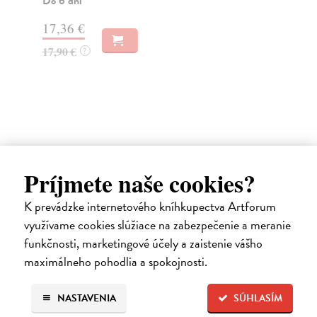
Do 6 dní
Do
17,36 €
14
17,90 €
?
14
Ďalšie z kategórie svetová
Príjmete naše cookies?
beletria
K prevádzke internetového kníhkupectva Artforum
využívame cookies slúžiace na zabezpečenie a meranie
funkčnosti, marketingové účely a zaistenie vášho
na sklade
maximálneho pohodlia a spokojnosti.
NASTAVENIA
SÚHLASÍM