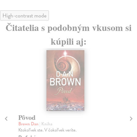
High-contrast mode
Čitatelia s podobným vkusom si
kúpili aj:
Pôvod
M
Brown Dan
| Kniha
Fr
Ktokoľvek ste. V čokoľvek veríte.
Sku
aby