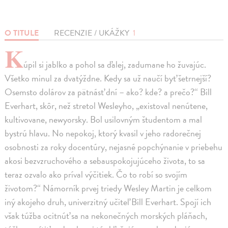
O TITULE
RECENZIE / UKÁŽKY
1
K
úpil si jablko a pohol sa ďalej, zadumane ho žuvajúc.
Všetko minul za dvatýždne. Kedy sa už naučí byť šetrnejší?
Osemsto dolárov za pätnásť dní – ako? kde? a prečo?“ Bill
Everhart, skôr, než stretol Wesleyho, „existoval nenútene,
kultivovane, newyorsky. Bol usilovným študentom a mal
bystrú hlavu. No nepokoj, ktorý kvasil v jeho radorečnej
osobnosti za roky docentúry, nejasné popchýnanie v priebehu
akosi bezvzruchového a sebauspokojujúceho života, to sa
teraz ozvalo ako príval výčitiek. Čo to robí so svojím
životom?“ Námorník prvej triedy Wesley Martin je celkom
iný akojeho druh, univerzitný učiteľ Bill Everhart. Spojí ich
však túžba ocitnúť sa na nekonečných morských pláňach,