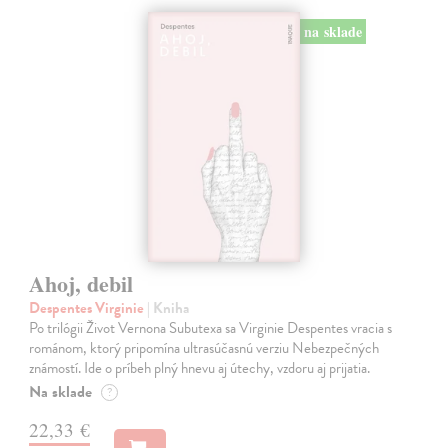
na sklade
Ahoj, debil
Despentes Virginie
| Kniha
Po trilógii Život Vernona Subutexa sa Virginie Despentes vracia s
románom, ktorý pripomína ultrasúčasnú verziu Nebezpečných
známostí. Ide o príbeh plný hnevu aj útechy, vzdoru aj prijatia.
Na sklade
?
22,33 €