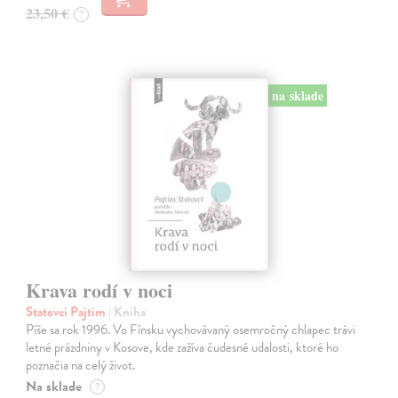
23,50 €
?
na sklade
Krava rodí v noci
Statovci Pajtim
| Kniha
Píše sa rok 1996. Vo Fínsku vychovávaný osemročný chlapec trávi
letné prázdniny v Kosove, kde zažíva čudesné udalosti, ktoré ho
poznačia na celý život.
Na sklade
?