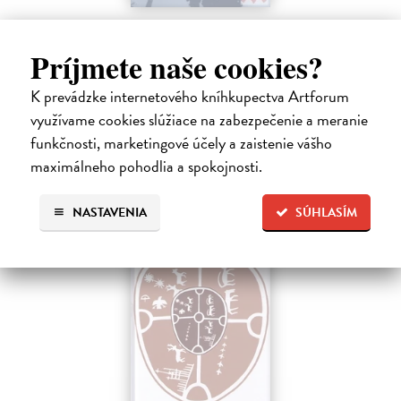
Magie dnes
Zajíček Samuel (usp.)
| Kniha
Príjmete naše cookies?
Prednášky z letného semestra 2007 na pôde Přírodovědecké fakulty
UK sa snažia akademickej verejnosti predstaviť súčasnú mágiu vo
K prevádzke internetového kníhkupectva Artforum
všetkých jej formách.
využívame cookies slúžiace na zabezpečenie a meranie
Zasielame do 12 dní
funkčnosti, marketingové účely a zaistenie vášho
10,96 €
maximálneho pohodlia a spokojnosti.
11,30 €
?
NASTAVENIA
SÚHLASÍM