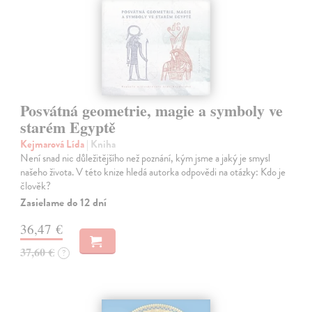
Posvátná geometrie, magie a symboly ve
starém Egyptě
Kejmarová Lída
| Kniha
Není snad nic důležitějšího než poznání, kým jsme a jaký je smysl
našeho života. V této knize hledá autorka odpovědi na otázky: Kdo je
člověk?
Zasielame do 12 dní
36,47 €
37,60 €
?