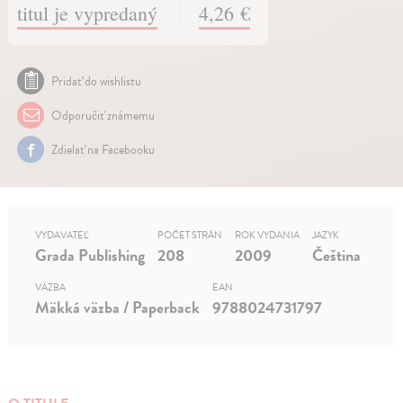
titul je vypredaný
4,26 €
Pridať do wishlistu
Odporučiť známemu
Zdielať na Facebooku
VYDAVATEĽ
POČET STRÁN
ROK VYDANIA
JAZYK
Grada Publishing
208
2009
Čeština
VÄZBA
EAN
Mäkká väzba / Paperback
9788024731797