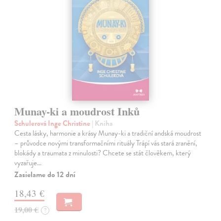
Munay-ki a moudrost Inků
Schulerová Inge Christine
| Kniha
Cesta lásky, harmonie a krásy Munay-ki a tradiční andská moudrost
– průvodce novými transformačními rituály Trápí vás stará zranění,
blokády a traumata z minulosti? Chcete se stát člověkem, který
vyzařuje…
Zasielame do 12 dní
18,43 €
19,00 €
?