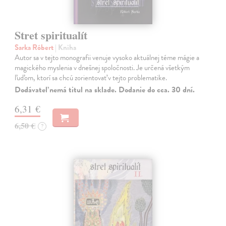
Stret spiritualít
Sarka Róbert
| Kniha
Autor sa v tejto monografii venuje vysoko aktuálnej téme mágie a
magického myslenia v dnešnej spoločnosti. Je určená všetkým
ľuďom, ktorí sa chcú zorientovať v tejto problematike.
Dodávateľ nemá titul na sklade. Dodanie do cca. 30 dní.
6,31 €
6,50 €
?