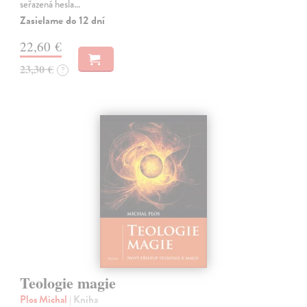
seřazená hesla…
Zasielame do 12 dní
22,60 €
23,30 €
?
Teologie magie
Plos Michal
| Kniha