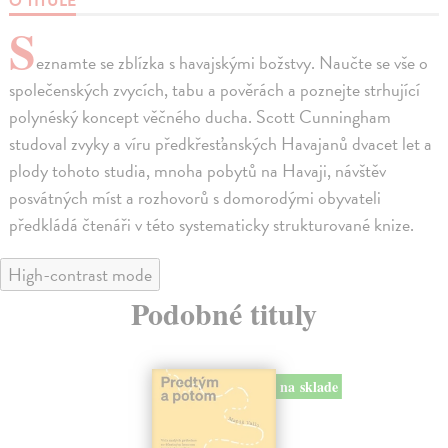
O TITULE
S
eznamte se zblízka s havajskými božstvy. Naučte se vše o
společenských zvycích, tabu a pověrách a poznejte strhující
polynéský koncept věčného ducha. Scott Cunningham
studoval zvyky a víru předkřesťanských Havajanů dvacet let a
plody tohoto studia, mnoha pobytů na Havaji, návštěv
posvátných míst a rozhovorů s domorodými obyvateli
předkládá čtenáři v této systematicky strukturované knize.
High-contrast mode
Podobné tituly
na sklade
novinka