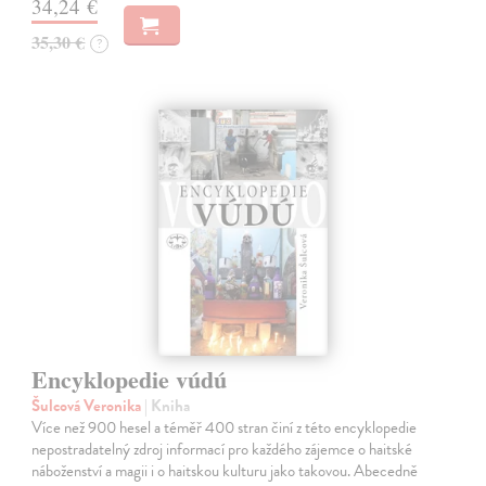
34,24 €
35,30 €
?
Encyklopedie vúdú
Šulcová Veronika
| Kniha
Více než 900 hesel a téměř 400 stran činí z této encyklopedie
nepostradatelný zdroj informací pro každého zájemce o haitské
náboženství a magii i o haitskou kulturu jako takovou. Abecedně