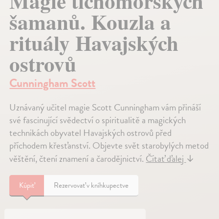
Magie tichomořských
šamanů. Kouzla a
rituály Havajských
ostrovů
Cunningham Scott
Uznávaný učitel magie Scott Cunningham vám přináší
své fascinující svědectví o spiritualitě a magických
technikách obyvatel Havajských ostrovů před
příchodem křesťanství. Objevte svět starobylých metod
věštění, čtení znamení a čarodějnictví.
Čítať ďalej
↓
Kúpiť
Rezervovať v kníhkupectve