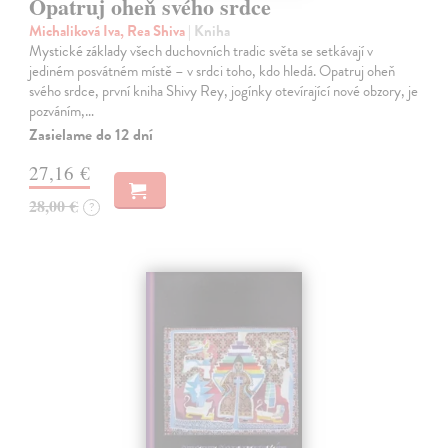
Opatruj oheň svého srdce
Michaliková Iva, Rea Shiva
| Kniha
Mystické základy všech duchovních tradic světa se setkávají v
jediném posvátném místě – v srdci toho, kdo hledá. Opatruj oheň
svého srdce, první kniha Shivy Rey, jogínky otevírající nové obzory, je
pozváním,…
Zasielame do 12 dní
27,16 €
28,00 €
?