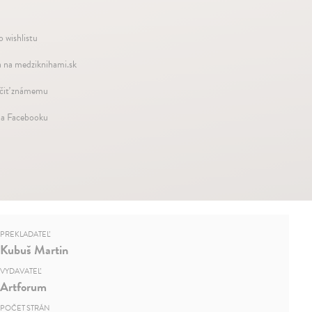
o wishlistu
 na medziknihami.sk
iť známemu
na Facebooku
PREKLADATEĽ
Kubuš Martin
VYDAVATEĽ
Artforum
POČET STRÁN