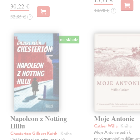
30,22 €
14,90 €
?
32,85 €
?
na sklade
Napoleon z Notting
Moje Antonie
Hillu
Cather Willa
| Kniha
Moje Antonie patří k
Chesterton Gilbert Keith
| Kniha
nejvýznamnějším dílům a
Dej literárnej prvotiny anglický