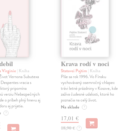
debil
Krava rodí v noci
 Virginie
| Kniha
Statovci Pajtim
| Kniha
i Život Vernona Subutexa
Píše sa rok 1996. Vo Fínsku
e Despentes vracia s
vychovávaný osemročný chlapec
ktorý pripomína
trávi letné prázdniny v Kosove, kde
snú verziu Nebezpečných
zažíva čudesné udalosti, ktoré ho
Ide o príbeh plný hnevu aj
poznačia na celý život.
oru aj prijatia.
Na sklade
?
e
?
17,01 €
€
18,90 €
?