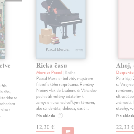
ctve
Rieka času
Ahoj, 
Mercier Pascal
| Kniha
Despentes
Pascal Mercier bol vždy majstrom
Po trilógi
filozofického rozprávania. Romány
sa Virgini
žila
Nočný vlak do Lisabonu či Váha slov
románom, 
do dňa,
podnietili milióny čitateľov k
ultrasúča
 ktorého sa
zamysleniu sa nad veľkými témami,
známostí. 
imochodom
ako sú identita, sloboda, čas či…
útechy, vzd
ní sa s
Na sklade
Na sklad
.
?
12,30 €
22,33 