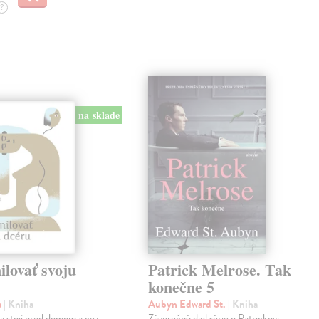
?
na sklade
lovať svoju
Patrick Melrose. Tak
konečne 5
a
| Kniha
Aubyn Edward St.
| Kniha
na stojí pred domom a cez
Záverečný diel série o Patrickovi