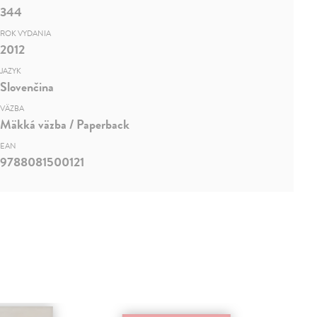
344
ROK VYDANIA
2012
JAZYK
Slovenčina
VÄZBA
Mäkká väzba / Paperback
EAN
9788081500121