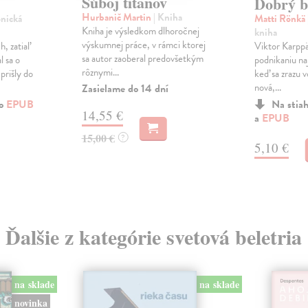
Súboj titanov
Dobrý br
Hurbanič Martin
| Kniha
onická
Matti Rönkä
Kniha je výsledkom dlhoročnej
kniha
výskumnej práce, v rámci ktorej
h, zatiaľ
Viktor Karppä
sa autor zaoberal predovšetkým
l sa o
podnikaniu na
rôznymi...
prišly do
keď sa zrazu v
nová,...
Zasielame do 14 dní
ko
EPUB
Na stia
14,55 €
a
EPUB
15,00 €
?
5,10 €
Ďalšie z kategórie svetová beletria
na sklade
na sklade
novinka