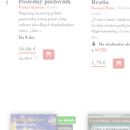
i
Posledný pustovník
Bratia
č
|
Finkel Michael
| Kniha
Kompiš Peter
| Elektr
Napínavý skutočný príbeh
kniha
pustovníka, ktorý prežil v lese
„V teórii lietal v oblakoc
celkom sám dlhých dvadsaťsedem
čo dolu na zemi potkýna
m
rokov. „Sám ...
hlúpe kamienky, čo mu 
ce...
Do 5 dní
Na stiahnutie a
16,06 €
a
MOBI
16,90 €
?
1,79 €
na sklade
novinka