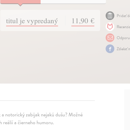
Pridať d
titul je vypredaný
11,90 €
Recenzia
Odporuč
Zdielať 
k a notorický zabijak nejakú dušu? Možné
 reálií a čierneho humoru.