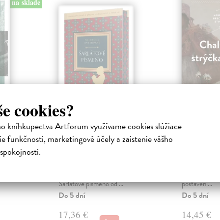
na sklade
še cookies?
lmet
Šarlátové písmeno
Chalúpk
ho kníhkupectva Artforum využívame cookies slúžiace
(Ikar)
Toma
ha
e funkčnosti, marketingové účely a zaistenie vášho
ese stojí
Hawthorne Nathaniel
| Kniha
Stowe Beech
spokojnosti.
 a jeho dve
Nadčasové dielo o zákone,
Slávny román,
o je mo...
náboženstve a hriechu.
revolúciu vo 
Hawthornovo majstrovské dielo
celom svete, 
Šarlátové písmeno od ...
postaveni...
Do 5 dní
Do 5 dní
17,36 €
14,45 €