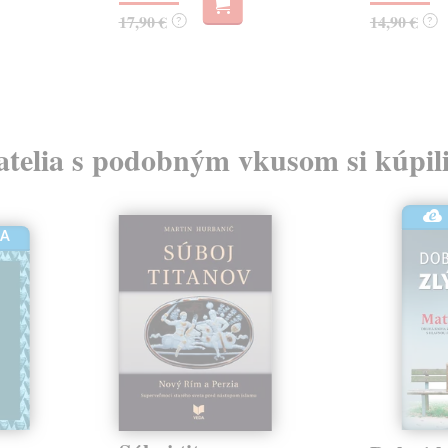
17,90 €
14,90 €
?
?
atelia s podobným vkusom si kúpili
HA