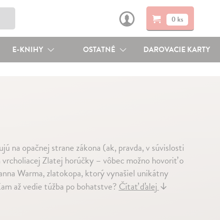
0 ks
E-KNIHY
OSTATNÉ
DAROVACIE KARTY
cujú na opačnej strane zákona (ak, pravda, v súvislosti
vrcholiacej Zlatej horúčky – vôbec možno hovoriť o
anna Warma, zlatokopa, ktorý vynašiel unikátny
i. Kam až vedie túžba po bohatstve?
Čítať ďalej
↓