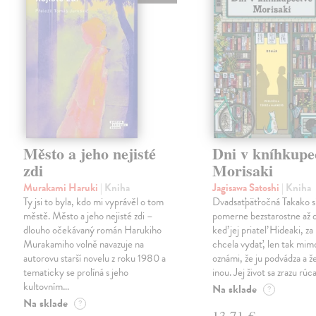
Město a jeho nejisté
Dni v kníhkupe
zdi
Morisaki
Murakami Haruki
| Kniha
Jagisawa Satoshi
| Kniha
Ty jsi to byla, kdo mi vyprávěl o tom
Dvadsaťpäťročná Takako si 
městě. Město a jeho nejisté zdi –
pomerne bezstarostne až 
dlouho očekávaný román Harukiho
keď jej priateľ Hideaki, za
Murakamiho volně navazuje na
chcela vydať, len tak m
autorovu starší novelu z roku 1980 a
oznámi, že ju podvádza a že
tematicky se prolíná s jeho
inou. Jej život sa zrazu rúca
kultovním…
Na sklade
?
Na sklade
?
13,71 €