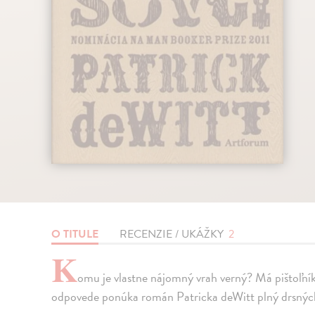
O TITULE
RECENZIE / UKÁŽKY
2
K
omu je vlastne nájomný vrah verný? Má pištoľní
odpovede ponúka román Patricka deWitt plný drsných