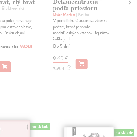
Dekoncentrácia
Ja
at, zlý brat
podľa priestoru
fi
| Elektronická
Dzúr Martin
| Kniha
Pol
 sa pokojne venuje
V poradí druhá autorova zbierka
Brad
jmä v stavebníctve,
poézie, ktorá je sondou
slni
o Fínsku objaví
medziľudských vzťahov. Jej názov
pozn
indikuje zl...
knih
Do 5 dní
Do 
hnutie ako
MOBI
9,60 €
8,
9,90 €
8,9
?
na sklade
na sklade