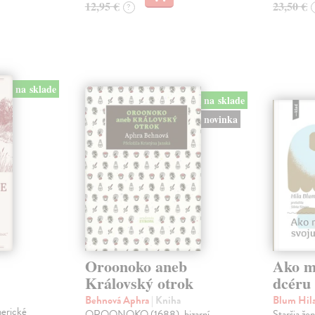
12,95 €
23,50 €
?
na sklade
na sklade
novinka
Oroonoko aneb
Ako mi
Královský otrok
dcéru
Behnová Aphra
| Kniha
Blum Hil
merické
OROONOKO (1688), bizarní
Staršia že