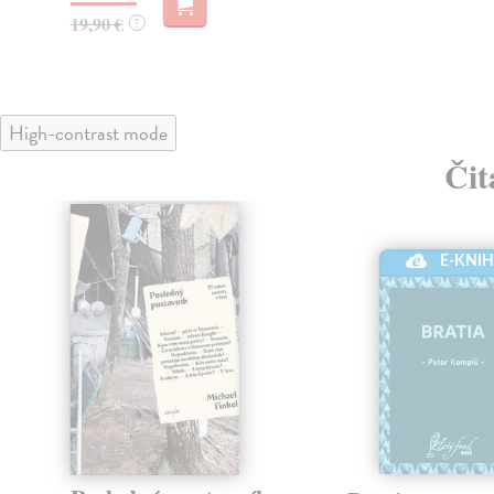
19,90 €
?
High-contrast mode
Čit
lade
E-KNI