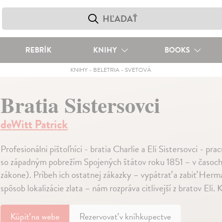
REBRÍK
KNIHY
BOOKS
KNIHY
-
BELETRIA
-
SVETOVÁ
Bratia Sistersovci
deWitt Patrick
Profesionálni pištoľníci - bratia Charlie a Eli Sistersovci - pra
so západným pobrežím Spojených štátov roku 1851 – v časoch 
zákone). Príbeh ich ostatnej zákazky – vypátrať a zabiť Herm
spôsob lokalizácie zlata – nám rozpráva citlivejší z bratov El
Kúpiť
na webe
Rezervovať v kníhkupectve