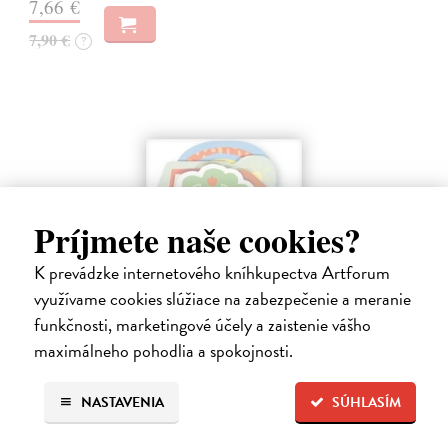
7,66 €
7,90 €
?
Príjmete naše cookies?
K prevádzke internetového kníhkupectva Artforum
využívame cookies slúžiace na zabezpečenie a meranie
funkčnosti, marketingové účely a zaistenie vášho
Farma - Tvarované leporelo
maximálneho pohodlia a spokojnosti.
kolektív autorov
| Kniha
Táto knižka s veselými obrázkami a rôzne tvarovanými stránkami
NASTAVENIA
SÚHLASÍM
zaujme malé deti a zoznámi ich so zvieratami na farme.
Do 6 dní