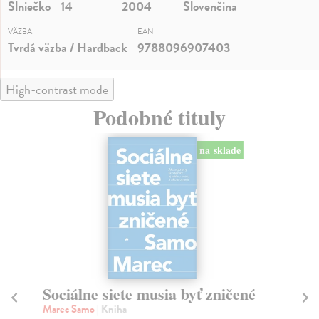
Slniečko
14
2004
Slovenčina
VÄZBA
EAN
Tvrdá väzba / Hardback
9788096907403
High-contrast mode
Podobné tituly
na sklade
Sociálne siete musia byť zničené
S
K
Marec Samo
| Kniha