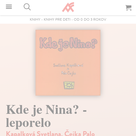
KNIHY
-
KNIHY PRE DETI
-
OD 0 DO 3 ROKOV
Kde je Nina? -
leporelo
Kapalková Svetlana
,
Čejka Palo