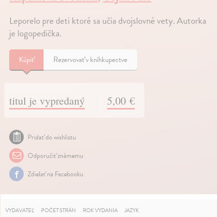
Leporelo pre deti ktoré sa učia dvojslovné vety. Autorka
je logopedička.
Kúpiť
Rezervovať v kníhkupectve
titul je vypredaný
5,00 €
Pridať do wishlistu
Odporučiť známemu
Zdielať na Facebooku
VYDAVATEĽ
POČET STRÁN
ROK VYDANIA
JAZYK