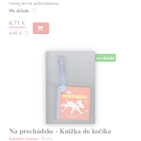
menej šetrné zaobchádzanie.
Na sklade
?
6,71 €
6,92 €
?
na sklade
Na prechádzke - Knižka do kočíka
kolektív autorov
| Kniha