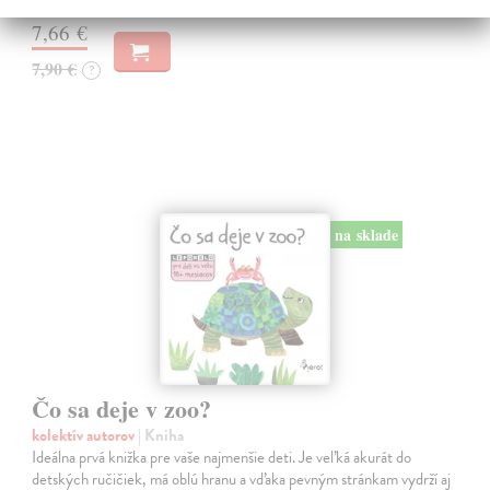
7,66 €
7,90 €
?
na sklade
Čo sa deje v zoo?
kolektív autorov
| Kniha
Ideálna prvá knižka pre vaše najmenšie deti. Je veľká akurát do
detských ručičiek, má oblú hranu a vďaka pevným stránkam vydrží aj