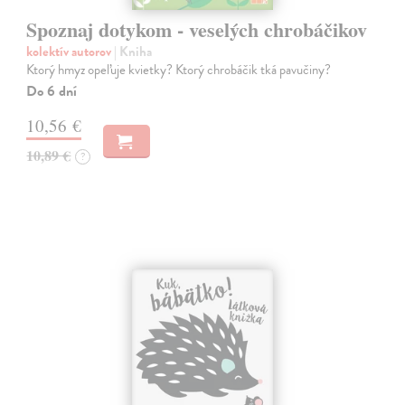
Spoznaj dotykom - veselých chrobáčikov
kolektív autorov
| Kniha
Ktorý hmyz opeľuje kvietky? Ktorý chrobáčik tká pavučiny?
Do 6 dní
10,56 €
10,89 €
?