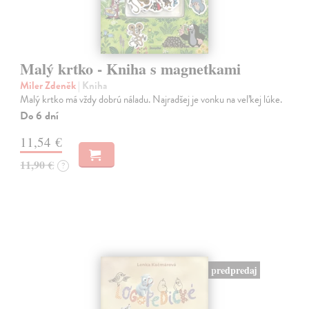
Malý krtko - Kniha s magnetkami
Miler Zdeněk
| Kniha
Malý krtko má vždy dobrú náladu. Najradšej je vonku na veľkej lúke.
Do 6 dní
11,54 €
11,90 €
?
predpredaj