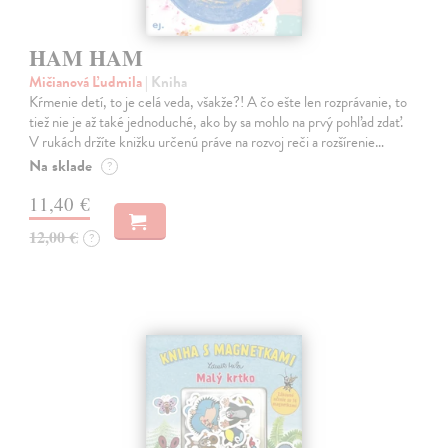
HAM HAM
Mičianová Ľudmila
| Kniha
Kŕmenie detí, to je celá veda, všakže?! A čo ešte len rozprávanie, to
tiež nie je až také jednoduché, ako by sa mohlo na prvý pohľad zdať.
V rukách držíte knižku určenú práve na rozvoj reči a rozšírenie…
Na sklade
?
11,40 €
12,00 €
?