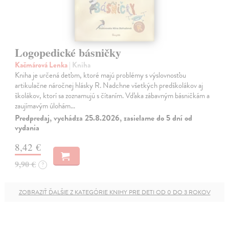
Logopedické básničky
Kačmárová Lenka
| Kniha
Kniha je určená deťom, ktoré majú problémy s výslovnosťou
artikulačne náročnej hlásky R. Nadchne všetkých predškolákov aj
školákov, ktorí sa zoznamujú s čítaním. Vďaka zábavným básničkám a
zaujímavým úlohám…
Predpredaj, vychádza 25.8.2026, zasielame do 5 dní od
vydania
8,42 €
9,90 €
?
ZOBRAZIŤ ĎALŠIE Z KATEGÓRIE KNIHY PRE DETI OD 0 DO 3 ROKOV