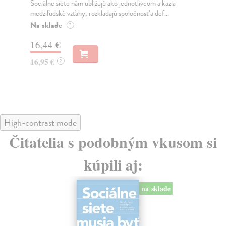
Sociálne siete nám ubližujú ako jednotlivcom a kazia
Mik
medziľudské vzťahy, rozkladajú spoločnosť a def...
Mon
o k
Na sklade
?
Na
16,44 €
23
16,95 €
?
24
High-contrast mode
Čitatelia s podobným vkusom si
kúpili aj:
na sklade