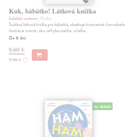
Kuk, bábätko! Látková knižka
kolektív autorov
| Kniha
Šušťavá látková knižka pre bábätká, obsahuje kontrastné čiernobiele
ilustrácie zvierat, ako veľryba,mačka, včielka.
Do 6 dní
9,60 €
9,90 €
?
na sklade