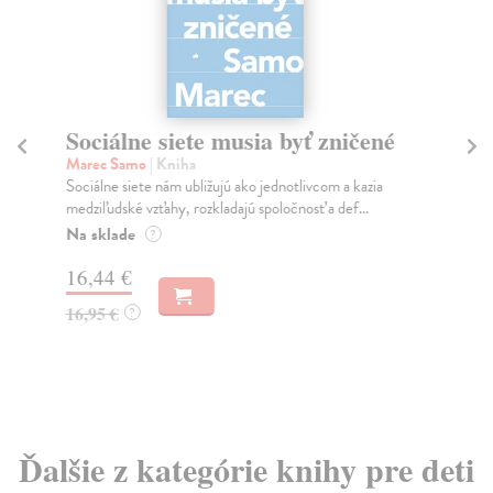
Sociálne siete musia byť zničené
S
K
Marec Samo
| Kniha
Sociálne siete nám ubližujú ako jednotlivcom a kazia
Mik
medziľudské vzťahy, rozkladajú spoločnosť a def...
Mon
o k
Na sklade
?
Na
16,44 €
23
16,95 €
?
24
Ďalšie z kategórie knihy pre deti