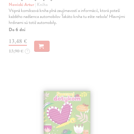
Nowicki Artur
| Kniha
Vtipná komiksová kniha plná zaujímavostí a informácií, ktorá poteší
každého nadšenca automobilov Takáto kniha tu ešte nebola! Hlavnými
hrdinami sú totiž automobily.
Do 6 dní
13,48 €
13,90 €
?