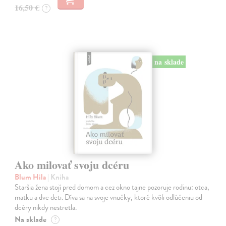
16,50 €
?
na sklade
Ako milovať svoju dcéru
Blum Hila
| Kniha
Staršia žena stojí pred domom a cez okno tajne pozoruje rodinu: otca,
matku a dve deti. Díva sa na svoje vnučky, ktoré kvôli odlúčeniu od
dcéry nikdy nestretla.
Na sklade
?