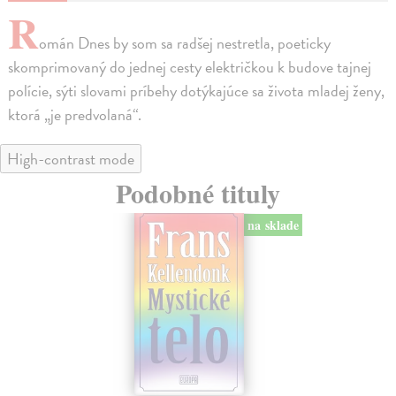
R
omán Dnes by som sa radšej nestretla, poeticky
skomprimovaný do jednej cesty električkou k budove tajnej
polície, sýti slovami príbehy dotýkajúce sa života mladej ženy,
ktorá „je predvolaná“.
High-contrast mode
Podobné tituly