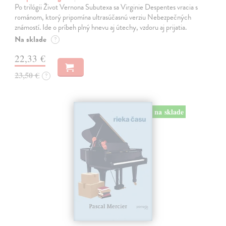
Po trilógii Život Vernona Subutexa sa Virginie Despentes vracia s
románom, ktorý pripomína ultrasúčasnú verziu Nebezpečných
známostí. Ide o príbeh plný hnevu aj útechy, vzdoru aj prijatia.
Na sklade
?
22,33 €
23,50 €
?
na sklade