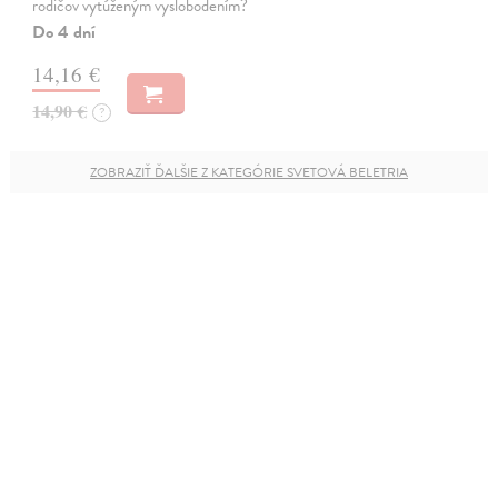
rodičov vytúženým vyslobodením?
Do 4 dní
14,16 €
14,90 €
?
ZOBRAZIŤ ĎALŠIE Z KATEGÓRIE SVETOVÁ BELETRIA