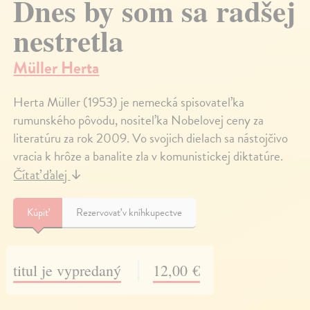
Dnes by som sa radšej
nestretla
Müller Herta
Herta Müller (1953) je nemecká spisovateľka
rumunského pôvodu, nositeľka Nobelovej ceny za
literatúru za rok 2009. Vo svojich dielach sa nástojčivo
vracia k hrôze a banalite zla v komunistickej diktatúre.
Čítať ďalej
↓
Kúpiť
Rezervovať v kníhkupectve
titul je vypredaný
12,00 €