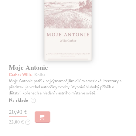
Moje Antonie
Cather Willa
| Kniha
Moje Antonie patří k nejvýznamnějším dílům americké literatury a
představuje vrchol autorčiny tvorby. Vypráví hluboký příběh o
dětství, kořenech a hledání vlastního místa ve světě.
Na sklade
?
20,90 €
22,00 €
?