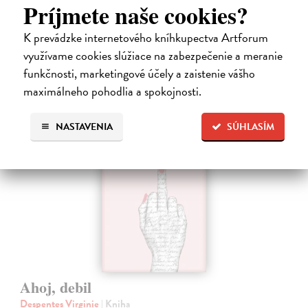
Príjmete naše cookies?
oznámi, že ju podvádza a žení sa s inou. Jej život sa zrazu rúca.
Na sklade
?
K prevádzke internetového kníhkupectva Artforum
13,71 €
využívame cookies slúžiace na zabezpečenie a meranie
funkčnosti, marketingové účely a zaistenie vášho
14,90 €
?
maximálneho pohodlia a spokojnosti.
na sklade
NASTAVENIA
SÚHLASÍM
Ahoj, debil
Despentes Virginie
| Kniha