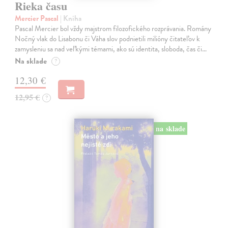
Rieka času
Mercier Pascal
| Kniha
Pascal Mercier bol vždy majstrom filozofického rozprávania. Romány
Nočný vlak do Lisabonu či Váha slov podnietili milióny čitateľov k
zamysleniu sa nad veľkými témami, ako sú identita, sloboda, čas či…
Na sklade
?
12,30 €
12,95 €
?
na sklade