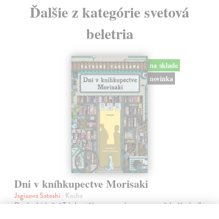
Ďalšie z kategórie svetová
beletria
na sklade
novinka
Dni v kníhkupectve Morisaki
Jagisawa Satoshi
| Kniha
Dvadsaťpäťročná Takako si žila pomerne bezstarostne až do dňa, keď
jej priateľ Hideaki, za ktorého sa chcela vydať, len tak mimochodom