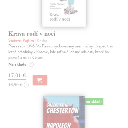
Krava rodí v noci
Statovci Pajtim
| Kniha
Píše sa rok 1996. Vo Fínsku vychovávaný osemročný chlapec trávi
letné prázdniny v Kosove, kde zažíva čudesné udalosti, ktoré ho
poznačia na celý život.
Na sklade
?
17,01 €
18,90 €
?
na sklade