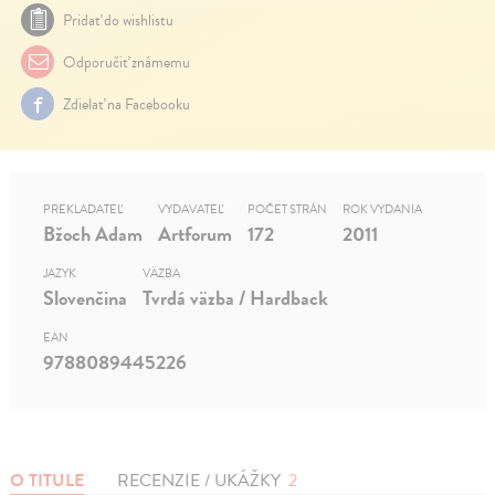
Pridať do wishlistu
Odporučiť známemu
Zdielať na Facebooku
PREKLADATEĽ
VYDAVATEĽ
POČET STRÁN
ROK VYDANIA
Bžoch Adam
Artforum
172
2011
JAZYK
VÄZBA
Slovenčina
Tvrdá väzba / Hardback
EAN
9788089445226
O TITULE
RECENZIE / UKÁŽKY
2