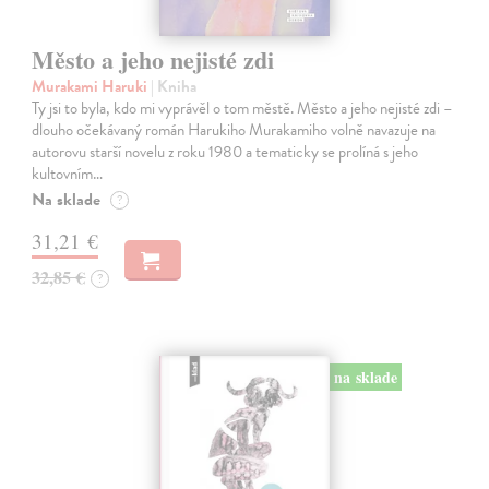
Město a jeho nejisté zdi
Murakami Haruki
| Kniha
Ty jsi to byla, kdo mi vyprávěl o tom městě. Město a jeho nejisté zdi –
dlouho očekávaný román Harukiho Murakamiho volně navazuje na
autorovu starší novelu z roku 1980 a tematicky se prolíná s jeho
kultovním…
Na sklade
?
31,21 €
32,85 €
?
na sklade