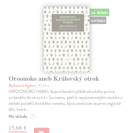
na sklade
novinka
Oroonoko aneb Královský otrok
Behnová Aphra
| Kniha
OROONOKO (1688), bizarní barokní příběh afrického prince
uvrženého do otroctví v Surinamu, patří k nejvýznamnějším textům z
období počátků britského románu, bývá označován za první anglické
dílo, které…
Na sklade
?
15,68 €