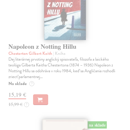
Napoleon z Notting Hillu
Chesterton Gilbert Keith
| Kniha
Dej literárnej prvotiny anglický spisovateľa, filozofa a laického
teológa Gilberta Keitha Chestertona (1874 – 1936) Napoleon z
Notting Hillu sa odohráva v roku 1984, keď sa Angličania rozhodli
zriecť parlamentnej…
Na sklade
?
15,19 €
15,99 €
?
na sklade