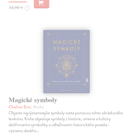
34,90 €
?
Magické symboly
Chaline Eric
| Kniha
Objavte najvýznamnejšie symboly sveta pomocou tohto obrázkového
lexikónu. Kniha objasňuje symboly z histórie, umenia a kultúry
dešifrovaním symboliky a odhaľovaním historického pozadia i
významu daného…