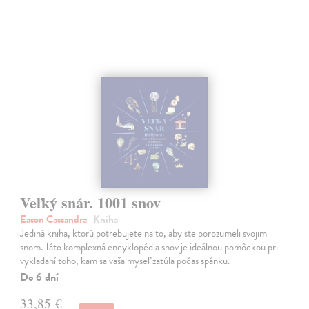
Veľký snár. 1001 snov
Eason Cassandra
| Kniha
Jediná kniha, ktorú potrebujete na to, aby ste porozumeli svojim
snom. Táto komplexná encyklopédia snov je ideálnou pomôckou pri
vykladaní toho, kam sa vaša myseľ zatúla počas spánku.
Do 6 dní
33,85 €