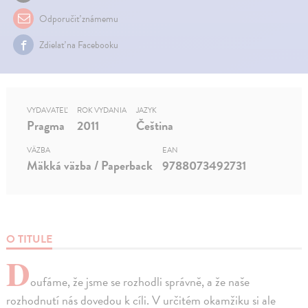
Odporučiť známemu
Zdielať na Facebooku
VYDAVATEĽ
ROK VYDANIA
JAZYK
Pragma
2011
Čeština
VÄZBA
EAN
Mäkká väzba / Paperback
9788073492731
O TITULE
D
oufáme, že jsme se rozhodli správně, a že naše
rozhodnutí nás dovedou k cíli. V určitém okamžiku si ale