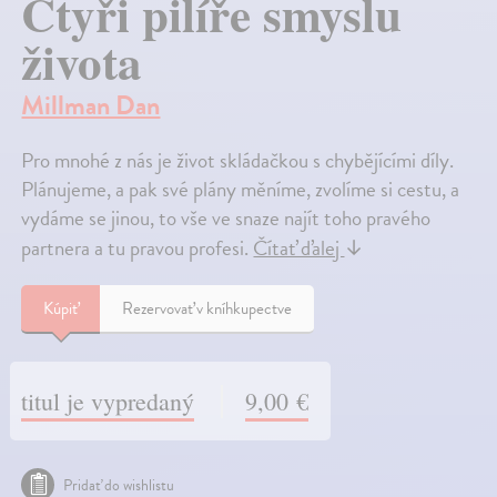
Čtyři pilíře smyslu
života
Millman Dan
Pro mnohé z nás je život skládačkou s chybějícími díly.
Plánujeme, a pak své plány měníme, zvolíme si cestu, a
vydáme se jinou, to vše ve snaze najít toho pravého
partnera a tu pravou profesi.
Čítať ďalej
↓
Kúpiť
Rezervovať v kníhkupectve
titul je vypredaný
9,00 €
Pridať do wishlistu