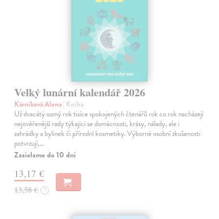
Velký lunární kalendář 2026
Kárníková Alena
| Kniha
Už dvacátý osmý rok tisíce spokojených čtenářů rok co rok nacházejí
nejověřenější rady týkající se domácnosti, krásy, nálady, ale i
zahrádky a bylinek či přírodní kosmetiky. Výborné osobní zkušenosti
potvrzují,…
Zasielame do 10 dní
13,17 €
13,58 €
?