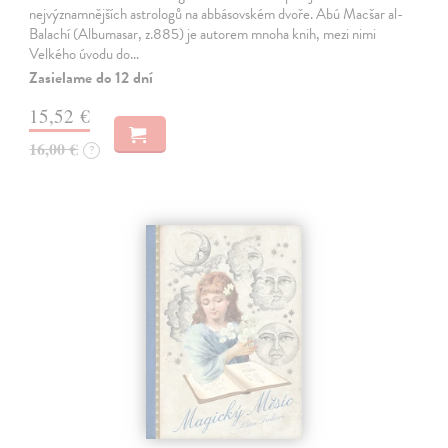
nejvýznamnějších astrologů na abbásovském dvoře. Abú Macšar al-
Balachí (Albumasar, z.885) je autorem mnoha knih, mezi nimi
Velkého úvodu do…
Zasielame do 12 dní
15,52 €
16,00 €
?