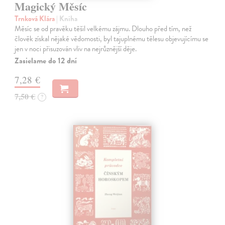
Magický Měsíc
Trnková Klára
| Kniha
Měsíc se od pravěku těšil velkému zájmu. Dlouho před tím, než
člověk získal nějaké vědomosti, byl tajuplnému tělesu objevujícímu se
jen v noci přisuzován vliv na nejrůznější děje.
Zasielame do 12 dní
7,28 €
7,50 €
?