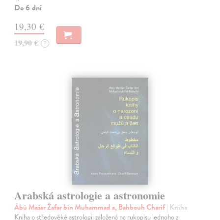
Do 6 dní
19,30 €
19,90 €
?
Arabská astrologie a astronomie
Ábú Mašar Žafar bin Muhammad a, Bahbouh Charif
| Kniha
Kniha o středověké astrologii založená na rukopisu jednoho z