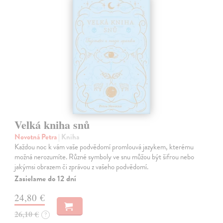
Velká kniha snů
Novotná Petra
| Kniha
Každou noc k vám vaše podvědomí promlouvá jazykem, kterému
možná nerozumíte. Různé symboly ve snu můžou být šifrou nebo
jakýmsi obrazem či zprávou z vašeho podvědomí.
Zasielame do 12 dní
24,80 €
26,10 €
?