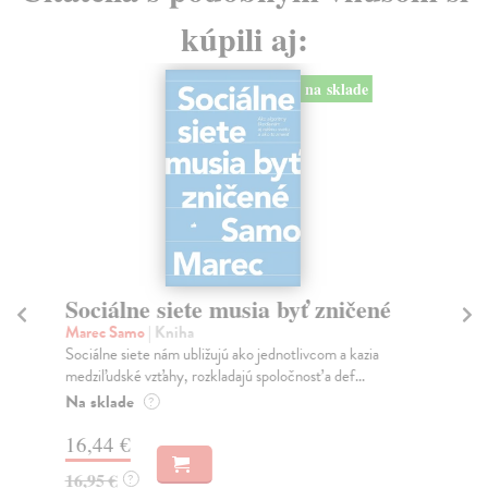
kúpili aj:
na sklade
Sociálne siete musia byť zničené
S
K
Marec Samo
| Kniha
Sociálne siete nám ubližujú ako jednotlivcom a kazia
Mik
medziľudské vzťahy, rozkladajú spoločnosť a def...
Mon
o k
Na sklade
?
Na
16,44 €
23
16,95 €
?