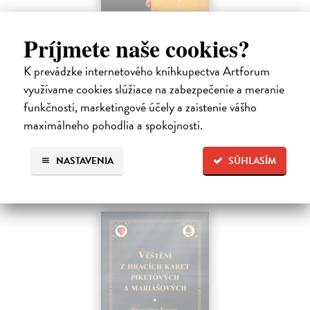
Zrcadlo živého času
Príjmete naše cookies?
Noe Miroslav
| Kniha
Zpívající mísa je symbolem rituálu, ve kterém se tichem a jeho
K prevádzke internetového kníhkupectva Artforum
přechodnou fází - zvukem - obětuje čas. Zároveň představuje zrcadlo
pravé podstaty jedince, světa a vesmíru, i rozhraní neoddělitelného
využívame cookies slúžiace na zabezpečenie a meranie
stavu…
funkčnosti, marketingové účely a zaistenie vášho
Zasielame do 12 dní
maximálneho pohodlia a spokojnosti.
11,45 €
NASTAVENIA
SÚHLASÍM
11,80 €
?