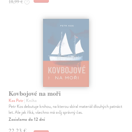
18,99 €
?
Kovbojové na moři
Kos Petr
| Kniha
Petr Kos debutuje knihou, na kterou sbíral materiál dlouhých patnáct
let. Ale jak říká, všechno má svůj správný čas.
Zasielame do 12 dní
22,23 €