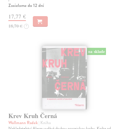
Zasielame do 12 dní
17,77 €
18,70 €
?
na sklade
Krev Kruh Černá
Wollmann Radek
| Kniha
Nakladatelství Alarm vydává druhou prozaickou knihu. Kniha od