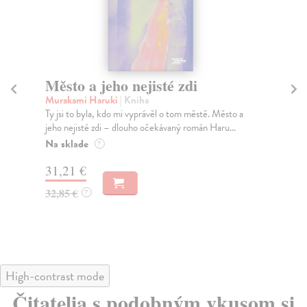
Město a jeho nejisté zdi
Tr
Murakami Haruki
| Kniha
Ma
Ty jsi to byla, kdo mi vyprávěl o tom městě. Město a
JE
jeho nejisté zdi – dlouho očekávaný román Haru...
NAŠ
muž
Na sklade
?
Za
31,21 €
22
32,85 €
?
24
High-contrast mode
Čitatelia s podobným vkusom si