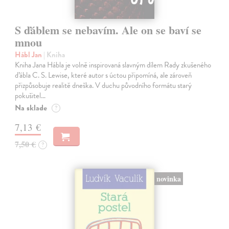
S ďáblem se nebavím. Ale on se baví se
mnou
Hábl Jan
| Kniha
Kniha Jana Hábla je volně inspirovaná slavným dílem Rady zkušeného
ďábla C. S. Lewise, které autor s úctou připomíná, ale zároveň
přizpůsobuje realitě dneška. V duchu původního formátu starý
pokušitel…
Na sklade
?
7,13 €
7,50 €
?
novinka