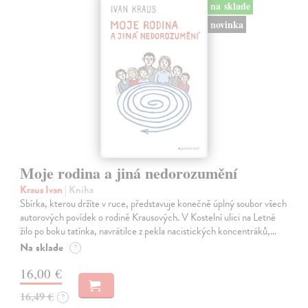
na sklade
novinka
Moje rodina a jiná nedorozumění
Kraus Ivan
| Kniha
Sbírka, kterou držíte v ruce, představuje konečně úplný soubor všech
autorových povídek o rodině Krausových. V Kostelní ulici na Letné
žilo po boku tatínka, navrátilce z pekla nacistických koncentráků,…
Na sklade
?
16,00 €
16,49 €
?