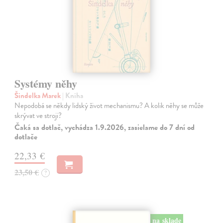
Systémy něhy
Šindelka Marek
| Kniha
Nepodobá se někdy lidský život mechanismu? A kolik něhy se může
skrývat ve stroji?
Čaká sa dotlač, vychádza 1.9.2026, zasielame do 7 dní od
dotlače
22,33 €
23,50 €
?
na sklade