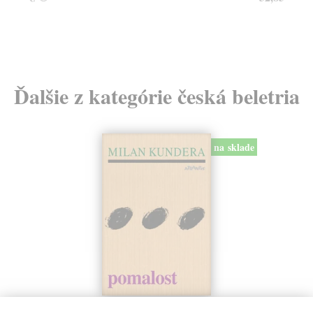
24
Ďalšie z kategórie česká beletria
na sklade
Pomalost