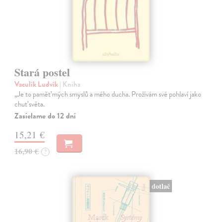
Stará postel
Vaculík Ludvík
| Kniha
„Je to paměť mých smyslů a mého ducha. Prožívám své pohlaví jako
chuť světa.
Zasielame do 12 dní
15,21 €
16,90 €
?
dotlač