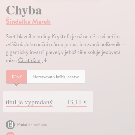
Chyba
Šindelka Marek
Svět hlavního hrdiny Kryštofa je už od dětství něčím
zvláštní. Jeho noční můrou je rostlina zvaná bolševník –
gigantický invazní plevel, v jehož těle koluje jedovatá
míza.
Čítať ďalej
↓
Kúpiť
Rezervovať v kníhkupectve
titul je vypredaný
13,11 €
Pridať do wishlistu