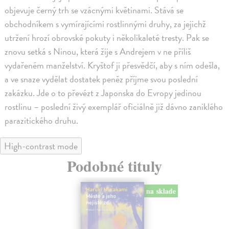
objevuje černý trh se vzácnými květinami. Stává se
obchodníkem s vymírajícími rostlinnými druhy, za jejichž
utržení hrozí obrovské pokuty i několikaleté tresty. Pak se
znovu setká s Ninou, která žije s Andrejem v ne příliš
vydařeném manželství. Kryštof ji přesvědčí, aby s ním odešla,
a ve snaze vydělat dostatek peněz příjme svou poslední
zakázku. Jde o to převézt z Japonska do Evropy jedinou
rostlinu – poslední živý exemplář oficiálně již dávno zaniklého
parazitického druhu.
High-contrast mode
Podobné tituly
na sklade