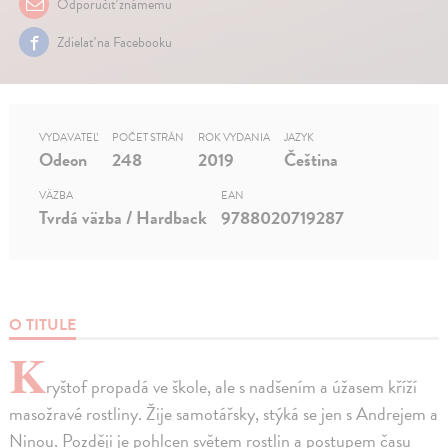
Odporučiť známemu
Zdielať na Facebooku
VYDAVATEĽ
POČET STRÁN
ROK VYDANIA
JAZYK
Odeon
248
2019
Čeština
VÄZBA
EAN
Tvrdá väzba / Hardback
9788020719287
O TITULE
K
ryštof propadá ve škole, ale s nadšením a úžasem kříží
masožravé rostliny. Žije samotářsky, stýká se jen s Andrejem a
Ninou. Později je pohlcen světem rostlin a postupem času