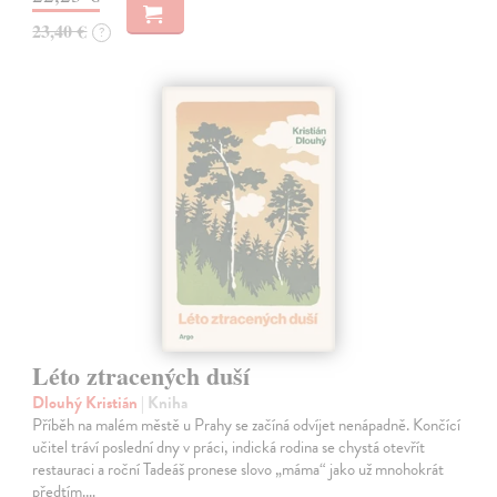
23,40 €
?
Léto ztracených duší
Dlouhý Kristián
| Kniha
Příběh na malém městě u Prahy se začíná odvíjet nenápadně. Končící
učitel tráví poslední dny v práci, indická rodina se chystá otevřít
restauraci a roční Tadeáš pronese slovo „máma“ jako už mnohokrát
předtím.…