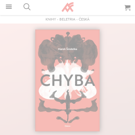
KNIHY
-
BELETRIA
-
ČESKÁ