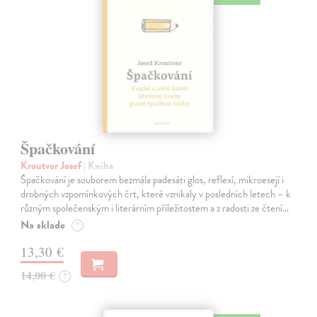
Špačkování
Kroutvor Josef
| Kniha
Špačkování je souborem bezmála padesáti glos, reflexí, mikroesejí i
drobných vzpomínkových črt, které vznikaly v posledních letech – k
různým společenským i literárním příležitostem a z radosti ze čtení…
Na sklade
?
13,30 €
14,00 €
?