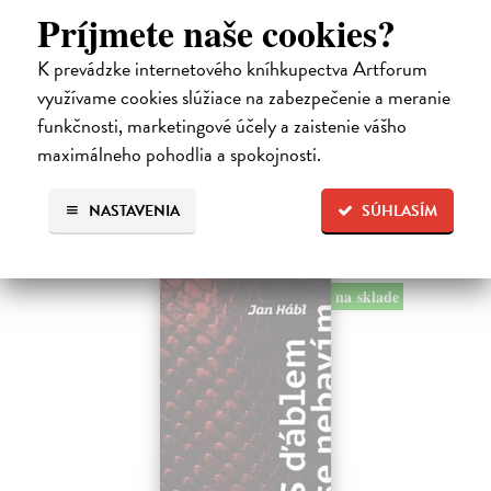
Príjmete naše cookies?
Kundera Milan
| Kniha
Pomalost, chronologicky první ze čtyř románů Milana Kundery
K prevádzke internetového kníhkupectva Artforum
napsaných francouzsky, vychází v českém překladu Anny
Kareninové. Vydávání Kunderových románů v českém jazyce se
využívame cookies slúžiace na zabezpečenie a meranie
uzavírá.
funkčnosti, marketingové účely a zaistenie vášho
Na sklade
?
maximálneho pohodlia a spokojnosti.
14,73 €
NASTAVENIA
SÚHLASÍM
15,50 €
?
na sklade