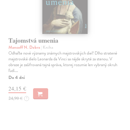
Tajomstvá umenia
Mancoff N. Debra
| Kniha
Odhaľte nové významy známych majstrovských diel! Dlho stratené
majstrovské dielo Leonarda da Vinci sa nájde skryté za stenou. V
obraze je zašifrovaná tajná správa, ktorej rozumie len vybraný okruh
ľudí.…
Do 4 dní
24,15 €
24,90 €
?