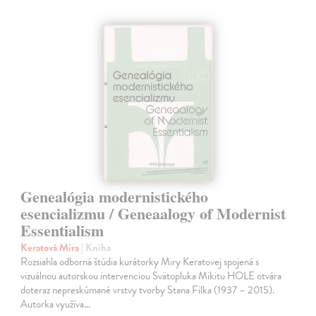
Genealógia modernistického
esencializmu / Geneaalogy of Modernist
Essentialism
Keratová Mira
| Kniha
Rozsiahla odborná štúdia kurátorky Miry Keratovej spojená s
vizuálnou autorskou intervenciou Svätopluka Mikitu HOLE otvára
doteraz nepreskúmané vrstvy tvorby Stana Filka (1937 – 2015).
Autorka využíva…