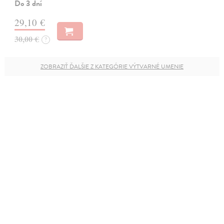
Do 3 dní
29,10 €
30,00 €
?
ZOBRAZIŤ ĎALŠIE Z KATEGÓRIE VÝTVARNÉ UMENIE