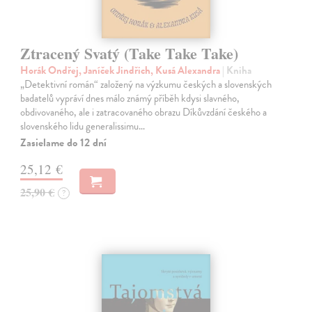
Ztracený Svatý (Take Take Take)
Horák Ondřej, Janíček Jindřich, Kusá Alexandra
| Kniha
„Detektivní román“ založený na výzkumu českých a slovenských
badatelů vypráví dnes málo známý příběh kdysi slavného,
obdivovaného, ale i zatracovaného obrazu Díkůvzdání českého a
slovenského lidu generalissimu…
Zasielame do 12 dní
25,12 €
25,90 €
?