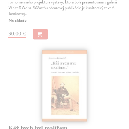
rovnomenného projektu a výstavy, ktorá bola prezentovaná v galérii
White&Weiss. Súčasťou obrazovej publikácie je kurátorský text A.
Tamásovej…
Na sklade
30,00 €
Kéž bych byl malířem