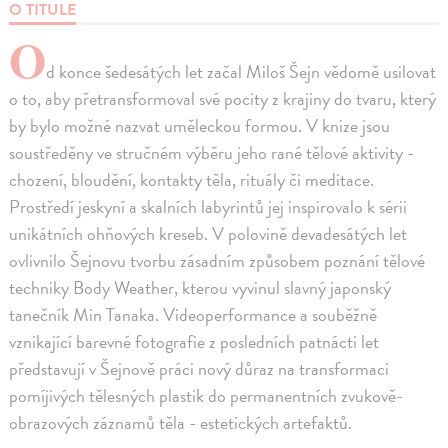
O TITULE
O
d konce šedesátých let začal Miloš Šejn vědomě usilovat
o to, aby přetransformoval své pocity z krajiny do tvaru, který
by bylo možné nazvat uměleckou formou. V knize jsou
soustředěny ve stručném výběru jeho rané tělové aktivity -
chození, bloudění, kontakty těla, rituály či meditace.
Prostředí jeskyní a skalních labyrintů jej inspirovalo k sérii
unikátních ohňových kreseb. V polovině devadesátých let
ovlivnilo Šejnovu tvorbu zásadním způsobem poznání tělové
techniky Body Weather, kterou vyvinul slavný japonský
tanečník Min Tanaka. Videoperformance a souběžně
vznikající barevné fotografie z posledních patnácti let
představují v Šejnově práci nový důraz na transformaci
pomíjivých tělesných plastik do permanentních zvukově-
obrazových záznamů těla - estetických artefaktů.