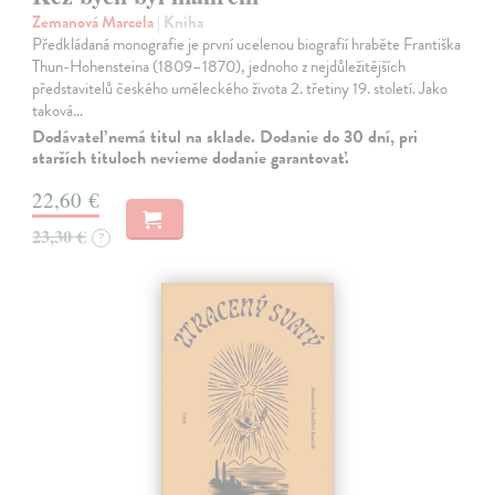
Zemanová Marcela
| Kniha
Předkládaná monografie je první ucelenou biografií hraběte Františka
Thun-Hohensteina (1809–1870), jednoho z nejdůležitějších
představitelů českého uměleckého života 2. třetiny 19. století. Jako
taková…
Dodávateľ nemá titul na sklade. Dodanie do 30 dní, pri
starších tituloch nevieme dodanie garantovať.
22,60 €
23,30 €
?