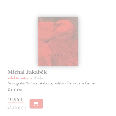
Michal Jakabčic
kolektív autorov
| Kniha
Monografia Michala Jakabčica, rodáka z Klenovca na Gemeri.
Do 3 dní
40,96 €
43,12 €
?