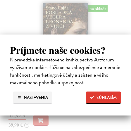
na sklade
Príjmete naše cookies?
K prevádzke internetového kníhkupectva Artforum
Posledná večera Leonarda z Vinci
využívame cookies slúžiace na zabezpečenie a meranie
Lajda Stano
| Kniha
funkčnosti, marketingové účely a zaistenie vášho
Stano Lajda je súčasný slovenský maliar, ktorý niekoľko rokov
maximálneho pohodlia a spokojnosti.
systematicky pracoval na rekonštrukcii ikonickej Poslednej večere,
čo ho inšpirovalo k napísaniu tejto knihy. Odkrýva pred nami silné i
slabé…
NASTAVENIA
SÚHLASÍM
Na sklade
31,92 €
39,90 €
?