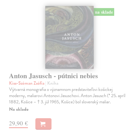
na sklade
Anton Jasusch - pútnici nebies
Kiss-Széman Zsófia
| Kniha
Výtvarná monografia o významnom predstaviteľovi košickej
moderny, maliarovi Antonovi Jasuschovi. Anton Jasusch (* 25. apríl
1882, Košice – † 3. júl 1965, Košice) bol slovenský maliar.
Na sklade
29,90 €