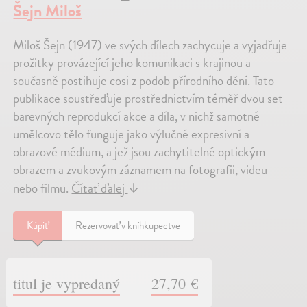
Šejn Miloš
Miloš Šejn (1947) ve svých dílech zachycuje a vyjadřuje
prožitky provázející jeho komunikaci s krajinou a
současně postihuje cosi z podob přírodního dění. Tato
publikace soustřeďuje prostřednictvím téměř dvou set
barevných reprodukcí akce a díla, v nichž samotné
umělcovo tělo funguje jako výlučné expresivní a
obrazové médium, a jež jsou zachytitelné optickým
obrazem a zvukovým záznamem na fotografii, videu
nebo filmu.
Čítať ďalej
↓
Kúpiť
Rezervovať v kníhkupectve
titul je vypredaný
27,70 €