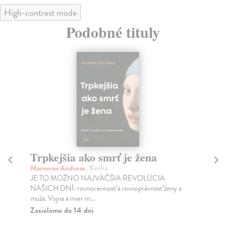
High-contrast mode
Podobné tituly
Trpkejšia ako smrť je žena
P
Marneros Andreas
| Kniha
Bor
JE TO MOŽNO NAJVÄČŠIA REVOLÚCIA
Tát
NAŠICH DNÍ: rovnocennosť a rovnoprávnosť ženy a
Bor
muža. Vojna a mier m...
Na
Zasielame do 14 dní
18