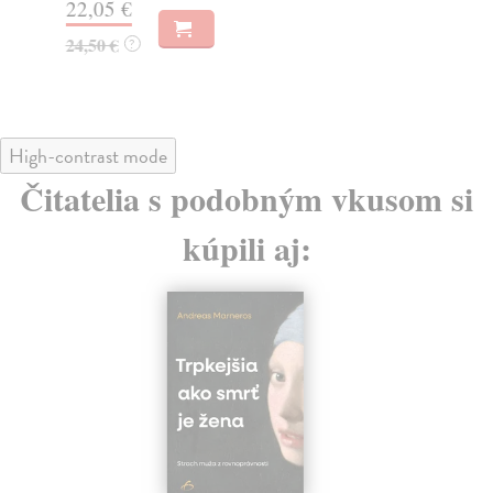
22,05 €
19
24,50 €
?
High-contrast mode
Čitatelia s podobným vkusom si
kúpili aj: