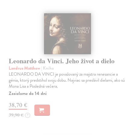
Leonardo da Vinci. Jeho život a dielo
Landrus Matthew
| Kniha
LEONARDO DA VINCI je považovaný za majstra renesancie a
génia, ktorý predstihol svoju dobu. Najviac sa preslávil dielami, ako sú
Mona Lisa a Posledná večera.
Zasielame do 14 dní
38,70 €
39,90 €
?