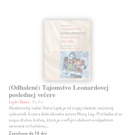
(Odhalené) Tajomstvo Leonardovej
poslednej večere
Lajda Stano
| Kniha
Akademický maliar Stano Lajda je od svojej mladosti neúnavný
výskumník života a diela slávneho autora Mony Lisy. Prichádza už so
svojou druhou knihou, ktorá je s veľkým obdivom a rešpektom
venovaná vrcholnému…
Zasielame do 14 dní