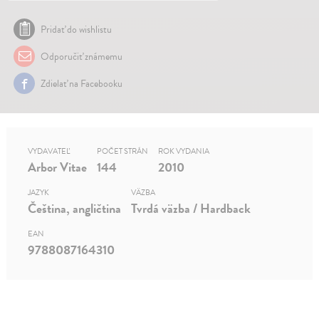
Pridať do wishlistu
Odporučiť známemu
Zdielať na Facebooku
VYDAVATEĽ
POČET STRÁN
ROK VYDANIA
Arbor Vitae
144
2010
JAZYK
VÄZBA
Čeština, angličtina
Tvrdá väzba / Hardback
EAN
9788087164310