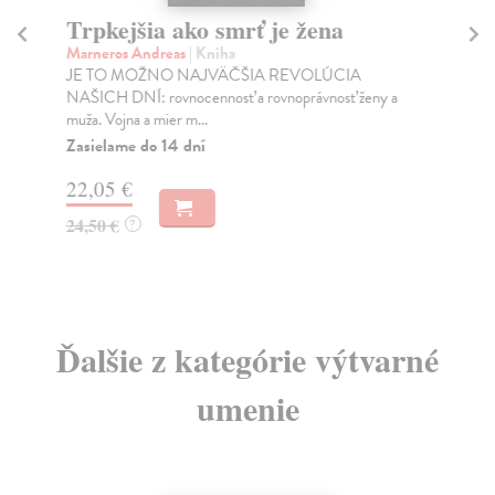
Trpkejšia ako smrť je žena
P
Marneros Andreas
| Kniha
Bor
JE TO MOŽNO NAJVÄČŠIA REVOLÚCIA
Tát
NAŠICH DNÍ: rovnocennosť a rovnoprávnosť ženy a
Bor
muža. Vojna a mier m...
Na
Zasielame do 14 dní
18
22,05 €
19
24,50 €
?
Ďalšie z kategórie výtvarné
umenie