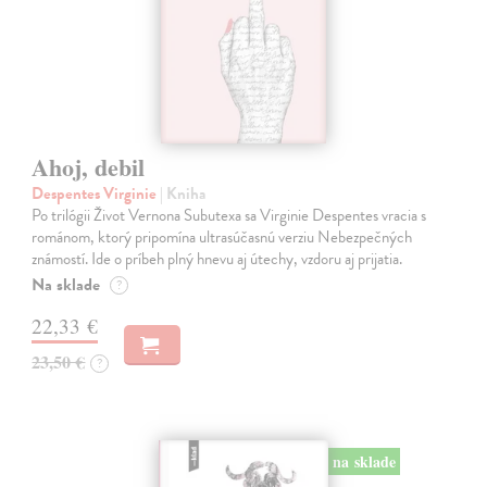
Ahoj, debil
Despentes Virginie
| Kniha
Po trilógii Život Vernona Subutexa sa Virginie Despentes vracia s
románom, ktorý pripomína ultrasúčasnú verziu Nebezpečných
známostí. Ide o príbeh plný hnevu aj útechy, vzdoru aj prijatia.
Na sklade
?
22,33 €
23,50 €
?
na sklade