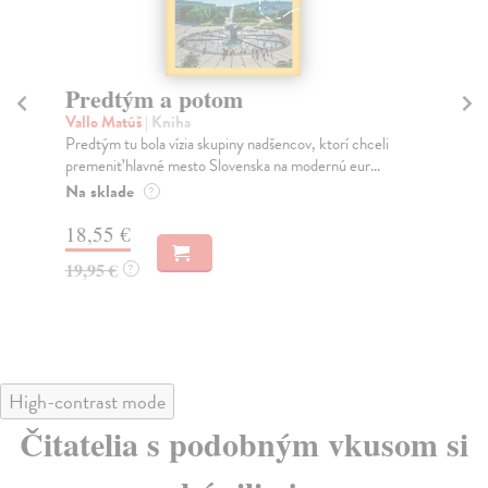
Predtým a potom
Mě
Vallo Matúš
| Kniha
Mu
Predtým tu bola vízia skupiny nadšencov, ktorí chceli
Ty 
premeniť hlavné mesto Slovenska na modernú eur...
jeh
Na sklade
Na
?
18,55 €
30
19,95 €
32
?
High-contrast mode
Čitatelia s podobným vkusom si