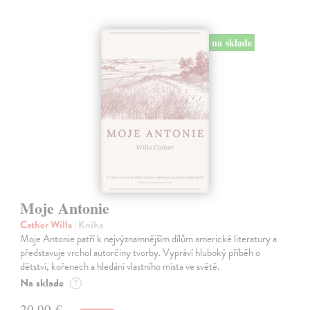
na sklade
Moje Antonie
Cather Willa
| Kniha
Moje Antonie patří k nejvýznamnějším dílům americké literatury a
představuje vrchol autorčiny tvorby. Vypráví hluboký příběh o
dětství, kořenech a hledání vlastního místa ve světě.
Na sklade
?
20,90 €