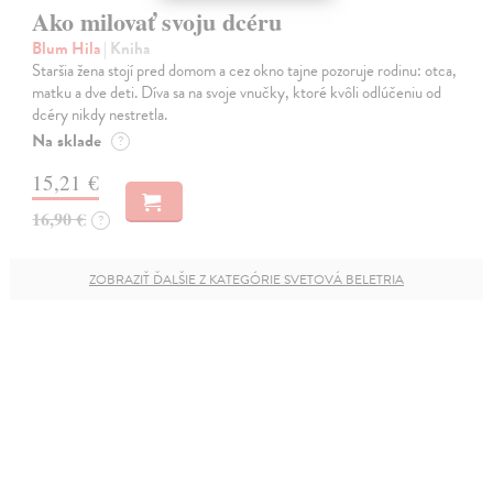
Ako milovať svoju dcéru
Blum Hila
| Kniha
Staršia žena stojí pred domom a cez okno tajne pozoruje rodinu: otca,
matku a dve deti. Díva sa na svoje vnučky, ktoré kvôli odlúčeniu od
dcéry nikdy nestretla.
Na sklade
?
15,21 €
16,90 €
?
ZOBRAZIŤ ĎALŠIE Z KATEGÓRIE SVETOVÁ BELETRIA