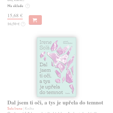
Na sklade
?
15,68 €
16,50 €
?
Dal jsem ti oči, a tys je upřela do temnot
Sola Irene
| Kniha