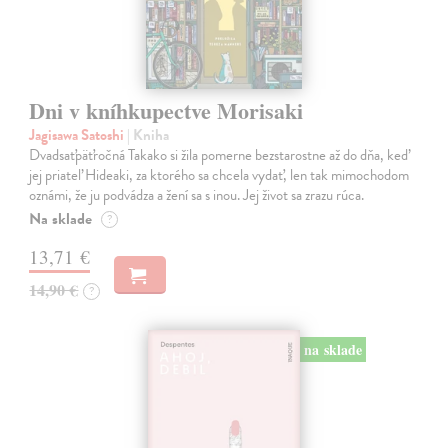
Dni v kníhkupectve Morisaki
Jagisawa Satoshi
| Kniha
Dvadsaťpäťročná Takako si žila pomerne bezstarostne až do dňa, keď
jej priateľ Hideaki, za ktorého sa chcela vydať, len tak mimochodom
oznámi, že ju podvádza a žení sa s inou. Jej život sa zrazu rúca.
Na sklade
?
13,71 €
14,90 €
?
na sklade