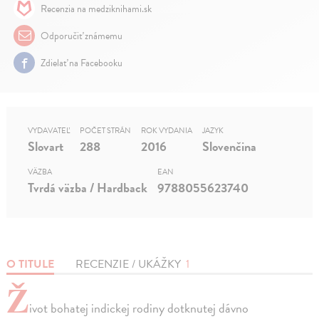
Recenzia na medziknihami.sk
Odporučiť známemu
Zdielať na Facebooku
VYDAVATEĽ
POČET STRÁN
ROK VYDANIA
JAZYK
Slovart
288
2016
Slovenčina
VÄZBA
EAN
Tvrdá väzba / Hardback
9788055623740
O TITULE
RECENZIE / UKÁŽKY
1
Ž
ivot bohatej indickej rodiny dotknutej dávno