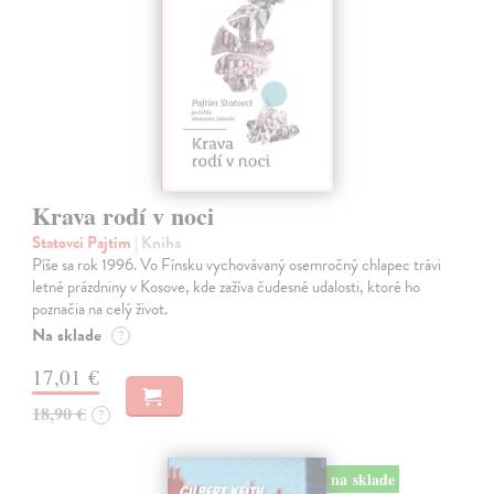
Krava rodí v noci
Statovci Pajtim
| Kniha
Píše sa rok 1996. Vo Fínsku vychovávaný osemročný chlapec trávi
letné prázdniny v Kosove, kde zažíva čudesné udalosti, ktoré ho
poznačia na celý život.
Na sklade
?
17,01 €
18,90 €
?
na sklade