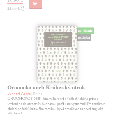
22,00 €
?
na sklade
novinka
Oroonoko aneb Královský otrok
Behnová Aphra
| Kniha
OROONOKO (1688), bizarní barokní příběh afrického prince
uvrženého do otroctví v Surinamu, patří k nejvýznamnějším textům z
období počátků britského románu, bývá označován za první anglické
dílo, které…