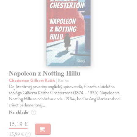
Napoleon z Notting Hillu
Chesterton Gilbert Keith
| Kniha
Dej literárnej prvotiny anglický spisovateľa, filozofa a laického
teológa Gilberta Keitha Chestertona (1874 – 1936) Napoleon z
Notting Hillu sa odohráva v roku 1984, keď sa Angličania rozhodli
zriecť parlamentnej…
Na sklade
?
15,19 €
15,99 €
?