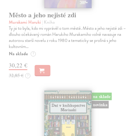
Město a jeho nejisté zdi
Murakami Haruki
| Kniha
Ty jsi to byla, kdo mi vyprávěl o tom městě. Město a jeho nejisté zdi –
dlouho očekávaný román Harukiho Murakamiho volně navazuje na
autorovu starší novelu z roku 1980 a tematicky se prolíná s jeho
kultovním…
Na sklade
?
30,22 €
32,85 €
?
na sklade
novinka