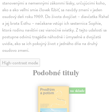
stanovenými a nemennými zákonmi lásky, určujúcimi koho,
ako a ako veľmi smie človek ľúbiť, sa navždy zmení v jeden
osudový deň roku 1969. Do života dvojčiat – dievčatka Rahel
a jej brata Esthu – nečakane vstúpi ich sesternica Sophie,
ktorá rodinu navštívi cez vianočné sviatky. Z tejto udalosti sa
postupne odvinú tragédie náhodné i úmyselné a dvojčatá
uvidia, ako sa ich pokojný život z jedného dňa na druhý
osudovo zmení.
High-contrast mode
Podobné tituly
na sklade