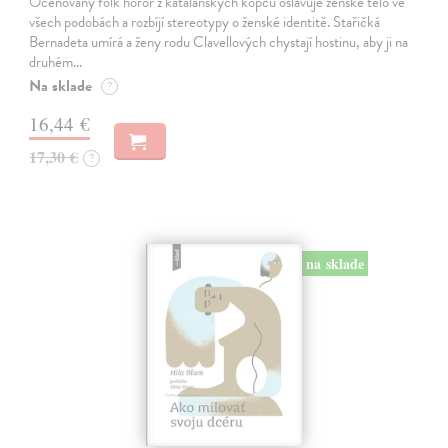
Oceňovaný folk horor z katalánských kopců oslavuje ženské tělo ve
všech podobách a rozbíjí stereotypy o ženské identitě. Stařičká
Bernadeta umírá a ženy rodu Clavellových chystají hostinu, aby ji na
druhém…
Na sklade
?
16,44 €
17,30 €
?
na sklade