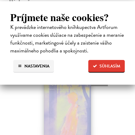
Rieka času
Mercier Pascal
| Kniha
Príjmete naše cookies?
Pascal Mercier bol vždy majstrom filozofického rozprávania. Romány
Nočný vlak do Lisabonu či Váha slov podnietili milióny čitateľov k
K prevádzke internetového kníhkupectva Artforum
zamysleniu sa nad veľkými témami, ako sú identita, sloboda, čas či…
využívame cookies slúžiace na zabezpečenie a meranie
Na sklade
?
funkčnosti, marketingové účely a zaistenie vášho
12,30 €
maximálneho pohodlia a spokojnosti.
12,95 €
?
NASTAVENIA
SÚHLASÍM
na sklade
novinka