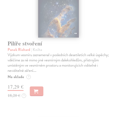
Pilíře stvoření
Panek Richard
| Kniha
Výzkum vesmíru zaznamenal v posledních desetiletích velké úspěchy;
vděčíme za ně mimo jiné vesmírným dalekohledům, přístrojům
umístěným ve vesmírném prostoru a monitorujících viditelné i
neviditelné záření.…
Na sklade
?
17,29 €
18,20 €
?