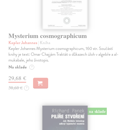
Mysterium cosmographicum
Kepler Johannes
| Kniha
Kepler Johannes Mysterium cosmographicum, 160 str. Součástí
knihy je text: Omar Chajjám Traktát o důkazech úloh v algebře a al-
mukabale, jeho životopis.
Na sklade
?
29,68 €
30,60 €
?
na sklade