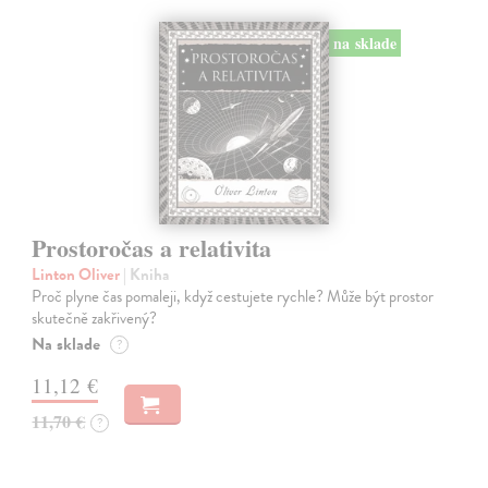
na sklade
Prostoročas a relativita
Linton Oliver
| Kniha
Proč plyne čas pomaleji, když cestujete rychle? Může být prostor
skutečně zakřivený?
Na sklade
?
11,12 €
11,70 €
?