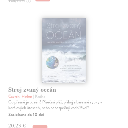
128,74 €
?
Stroj zvaný oceán
Czerski Helen
| Kniha
Co přesně je oceán? Písečná pláž, příboj a barevné rybky v
korálových útesech, nebo nebezpečný vodní živel?
Zasielame do 10 dní
20,23 €