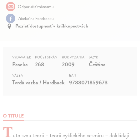
Odporučiť známemu
Zdielať na Facebooku
Pozrieť dostupnosť v kníhkupectvách
VYDAVATEĽ
POČET STRÁN
ROK VYDANIA
JAZYK
Paseka
268
2009
Čeština
VÄZBA
EAN
Tvrdá väzba / Hardback
9788071859673
O TITULE
T
uto svou teorii – teorii cyklického vesmíru – dokládají