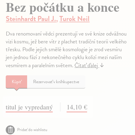
Bez počátku a konce
Steinhardt Paul J.
,
Turok Neil
Dva renomovaní vědci prezentují ve své knize odvážnou
vizi kosmu, jež bere vítr z plachet tradiční teorii velkého
třesku. Podle jejich smělé kosmologie je zrod vesmíru
jen jednou fází z nekonečného cyklu kolizí mezi naším
vesmírem a paralelním světem.
Čítať ďalej
↓
Kúpiť
Rezervovať v kníhkupectve
titul je vypredaný
14,10 €
Pridať do wishlistu