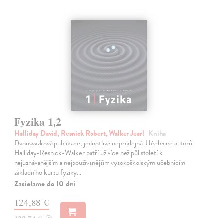
Fyzika 1,2
Halliday David, Resnick Robert, Walker Jearl
| Kniha
Dvousvazková publikace, jednotlivě neprodejná. Učebnice autorů
Halliday-Resnick-Walker patří už více než půl století k
nejuznávanějším a nejpoužívanějším vysokoškolským učebnicím
základního kurzu fyziky…
Zasielame do 10 dní
124,88 €