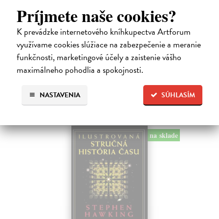
Príjmete naše cookies?
Po úspěšných výpravách do tajů fyziky se autor tentokrát věnuje
samotnému jádru fungování světa. Perpetuum mobile odhaluje
termodynamiku jako univerzální jazyk přírody, který spojuje fyziku,
K prevádzke internetového kníhkupectva Artforum
chemii, biologii…
využívame cookies slúžiace na zabezpečenie a meranie
Na sklade
?
funkčnosti, marketingové účely a zaistenie vášho
maximálneho pohodlia a spokojnosti.
13,40 €
14,10 €
?
NASTAVENIA
SÚHLASÍM
na sklade