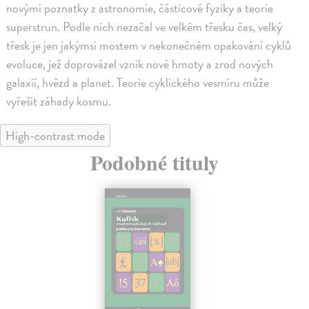
novými poznatky z astronomie, částicové fyziky a teorie
superstrun. Podle nich nezačal ve velkém třesku čas, velký
třesk je jen jakýmsi mostem v nekonečném opakování cyklů
evoluce, jež doprovázel vznik nové hmoty a zrod nových
galaxií, hvězd a planet. Teorie cyklického vesmíru může
vyřešit záhady kosmu.
High-contrast mode
Podobné tituly