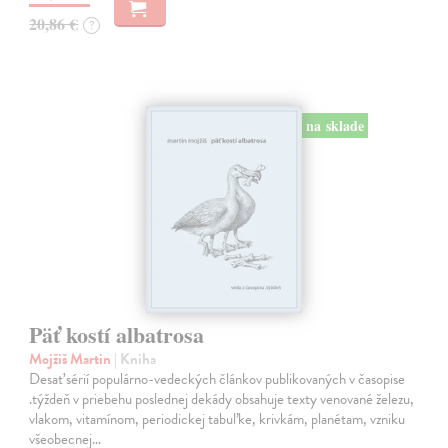
20,86 €
?
na sklade
Päť kostí albatrosa
Mojžiš Martin
| Kniha
Desať sérií populárno-vedeckých článkov publikovaných v časopise
.týždeň v priebehu poslednej dekády obsahuje texty venované železu,
vlakom, vitamínom, periodickej tabuľke, krivkám, planétam, vzniku
všeobecnej…