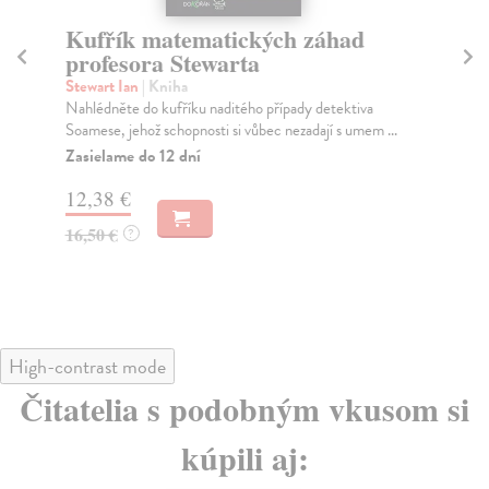
Kufřík matematických záhad
V
profesora Stewarta
Ty
Ves
Stewart Ian
| Kniha
pře
Nahlédněte do kufříku naditého případy detektiva
Soamese, jehož schopnosti si vůbec nezadají s umem ...
Do
Zasielame do 12 dní
23
12,38 €
24
16,50 €
?
High-contrast mode
Čitatelia s podobným vkusom si
kúpili aj: