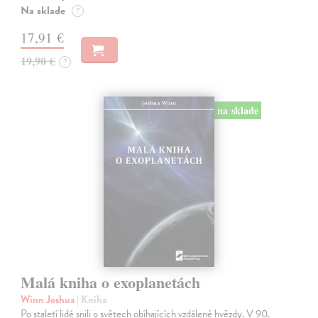
Na sklade
?
17,91 €
19,90 €
?
na sklade
Malá kniha o exoplanetách
Winn Joshua
| Kniha
Po staletí lidé snili o světech obíhajících vzdálené hvězdy. V 90.