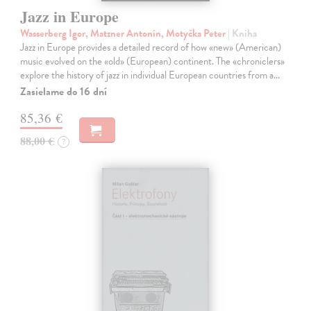
Jazz in Europe
Wasserberg Igor, Matzner Antonín, Motyčka Peter
| Kniha
Jazz in Europe provides a detailed record of how «new» (American)
music evolved on the «old» (European) continent. The «chroniclers»
explore the history of jazz in individual European countries from a…
Zasielame do 16 dní
85,36 €
88,00 €
?