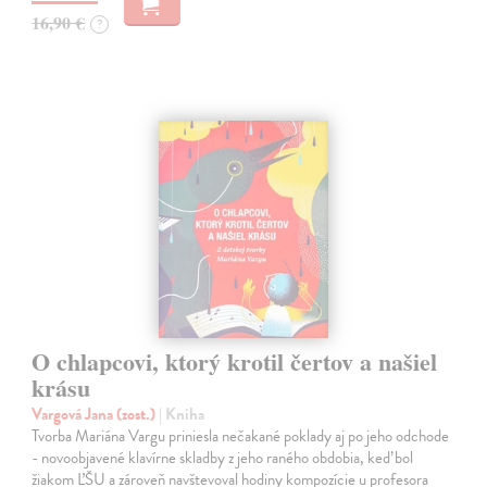
16,90 €
?
O chlapcovi, ktorý krotil čertov a našiel
krásu
Vargová Jana (zost.)
| Kniha
Tvorba Mariána Vargu priniesla nečakané poklady aj po jeho odchode
- novoobjavené klavírne skladby z jeho raného obdobia, keď bol
žiakom ĽŠU a zároveň navštevoval hodiny kompozície u profesora