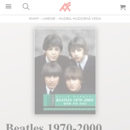
KNIHY
-
UMENIE
-
HUDBA, HUDOBNÁ VEDA
Beatles 1970-2000.