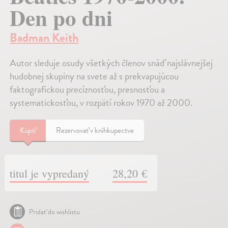
Den po dni
Badman Keith
Autor sleduje osudy všetkých členov snáď najslávnejšej
hudobnej skupiny na svete až s prekvapujúcou
faktografickou precíznosťou, presnosťou a
systematickosťou, v rozpätí rokov 1970 až 2000.
Kúpiť
Rezervovať v kníhkupectve
titul je vypredaný
28,20 €
Pridať do wishlistu