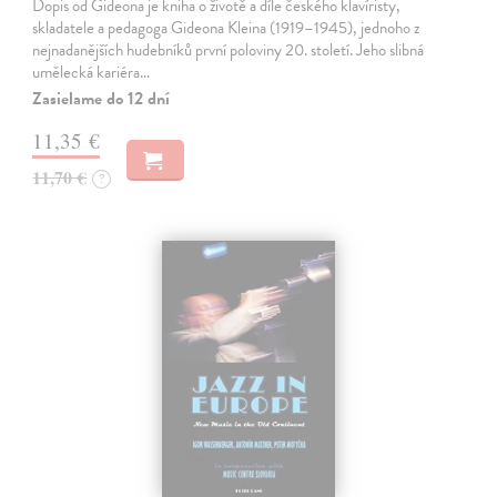
Dopis od Gideona je kniha o životě a díle českého klavíristy,
skladatele a pedagoga Gideona Kleina (1919–1945), jednoho z
nejnadanějších hudebníků první poloviny 20. století. Jeho slibná
umělecká kariéra…
Zasielame do 12 dní
11,35 €
11,70 €
?