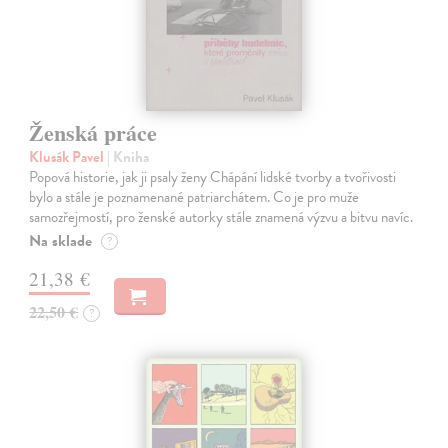
Ženská práce
Klusák Pavel
| Kniha
Popová historie, jak ji psaly ženy Chápání lidské tvorby a tvořivosti
bylo a stále je poznamenané patriarchátem. Co je pro muže
samozřejmostí, pro ženské autorky stále znamená výzvu a bitvu navíc.
Na sklade
?
21,38 €
22,50 €
?