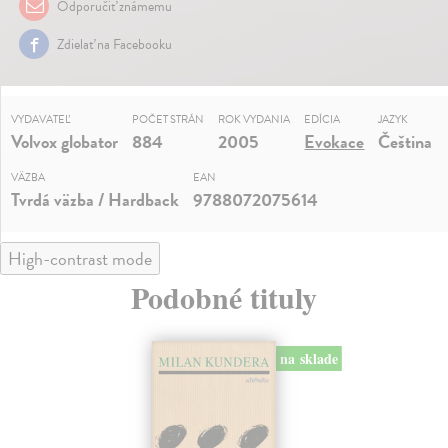
Odporučiť známemu
Zdielať na Facebooku
VYDAVATEĽ
POČET STRÁN
ROK VYDANIA
EDÍCIA
JAZYK
Volvox globator
884
2005
Evokace
Čeština
VÄZBA
EAN
Tvrdá väzba / Hardback
9788072075614
High-contrast mode
Podobné tituly
na sklade