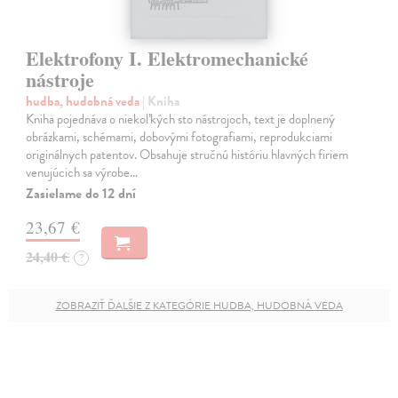
Elektrofony I. Elektromechanické
nástroje
hudba, hudobná veda
| Kniha
Kniha pojednáva o niekoľkých sto nástrojoch, text je doplnený
obrázkami, schémami, dobovými fotografiami, reprodukciami
originálnych patentov. Obsahuje stručnú históriu hlavných firiem
venujúcich sa výrobe…
Zasielame do 12 dní
23,67 €
24,40 €
?
ZOBRAZIŤ ĎALŠIE Z KATEGÓRIE HUDBA, HUDOBNÁ VEDA