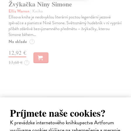
Žvýkačka Niny Simone
Ellis Warren
| Kniha
Ellisova kniha je neobvyklou literární poctou legendární jazzové
zpěvačce a pianistce Nině Simone. Světoznámý hudebník v ní vypráví
příběh zdánlivě bezvýznamného předmětu – žvýkačky, kterou
Simone během…
Na sklade
?
12,92 €
13,60 €
?
na sklade
Príjmete naše cookies?
K prevádzke internetového kníhkupectva Artforum
využívame cookies slúžiace na zabezpečenie a meranie