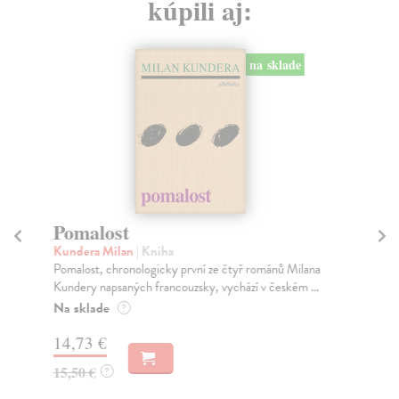
kúpili aj:
na sklade
Pomalost
Tá
Kundera Milan
| Kniha
Ze
Pomalost, chronologicky první ze čtyř románů Milana
Nik
Kundery napsaných francouzsky, vychází v českém ...
Vít
Na sklade
Na
?
14,73 €
12
15,50 €
13
?