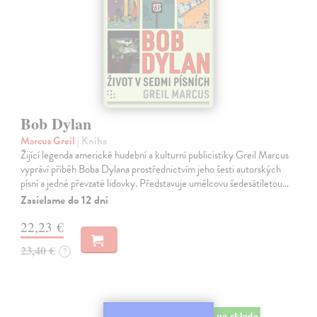
Bob Dylan
Marcus Greil
| Kniha
Žijící legenda americké hudební a kulturní publicistiky Greil Marcus
vypráví příběh Boba Dylana prostřednictvím jeho šesti autorských
písní a jedné převzaté lidovky. Představuje umělcovu šedesátiletou…
Zasielame do 12 dní
22,23 €
23,40 €
?
na sklade