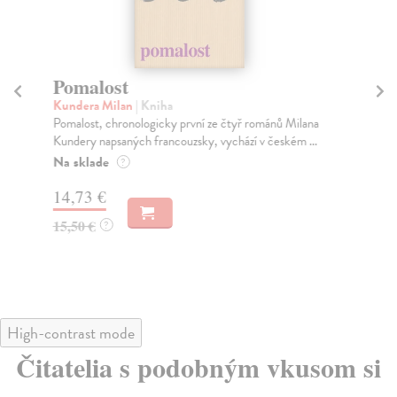
Pomalost
Tá
Kundera Milan
| Kniha
Ze
Pomalost, chronologicky první ze čtyř románů Milana
Nik
Kundery napsaných francouzsky, vychází v českém ...
Vít
Na sklade
Na
?
14,73 €
12
15,50 €
13
?
High-contrast mode
Čitatelia s podobným vkusom si