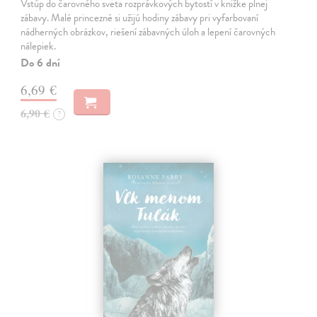
Vstúp do čarovného sveta rozprávkových bytostí v knižke plnej
zábavy. Malé princezné si užijú hodiny zábavy pri vyfarbovaní
nádherných obrázkov, riešení zábavných úloh a lepení čarovných
nálepiek.
Do 6 dní
6,69 €
6,90 €
?