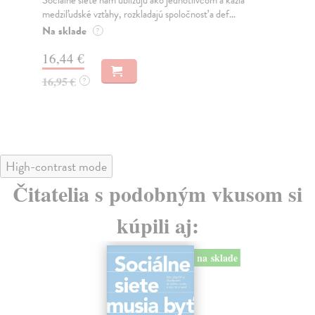
Sociálne siete nám ubližujú ako jednotlivcom a kazia
Mik
medziľudské vzťahy, rozkladajú spoločnosť a def...
Mon
o k
Na sklade
?
Na
16,44 €
23
16,95 €
?
24
High-contrast mode
Čitatelia s podobným vkusom si
kúpili aj:
na sklade