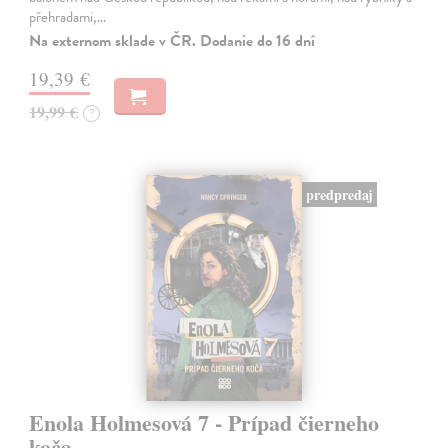
přehradami,…
Na externom sklade v ČR. Dodanie do 16 dní
19,39 €
19,99 €
?
predpredaj
Enola Holmesová 7 - Prípad čierneho
koča