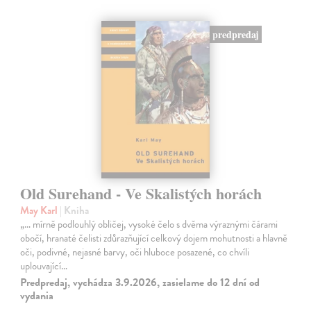
predpredaj
Old Surehand - Ve Skalistých horách
May Karl
| Kniha
„… mírně podlouhlý obličej, vysoké čelo s dvěma výraznými čárami
obočí, hranaté čelisti zdůrazňující celkový dojem mohutnosti a hlavně
oči, podivné, nejasné barvy, oči hluboce posazené, co chvíli
uplouvající…
Predpredaj, vychádza 3.9.2026, zasielame do 12 dní od
vydania