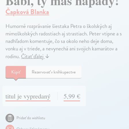
Babi, ty máš nápady!
Čapková Blanka
Humorné rozprávanie šiestaka Petra o školských aj
mimoškolských radostiach aj strastiach. Peter vtipne a s
nadhľadom komentuje, čo sa okolo neho deje doma,
vonku aj v triede, a nevynechá ani svojich kamarátov a
rodinu.
Čítať ďalej
↓
Kúpiť
Rezervovať v kníhkupectve
titul je vypredaný
5,99 €
Pridať do wishlistu
Odporučiť známemu