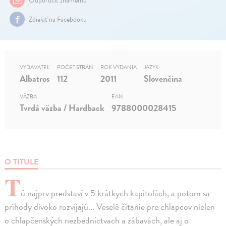
Zdielať na Facebooku
VYDAVATEĽ
POČET STRÁN
ROK VYDANIA
JAZYK
Albatros
112
2011
Slovenčina
VÄZBA
EAN
Tvrdá väzba / Hardback
9788000028415
O TITULE
T
ú najprv predstaví v 5 krátkych kapitolách, a potom sa
príhody divoko rozvíjajú... Veselé čítanie pre chlapcov nielen
o chlapčenských nezbedníctvach a zábavách, ale aj o