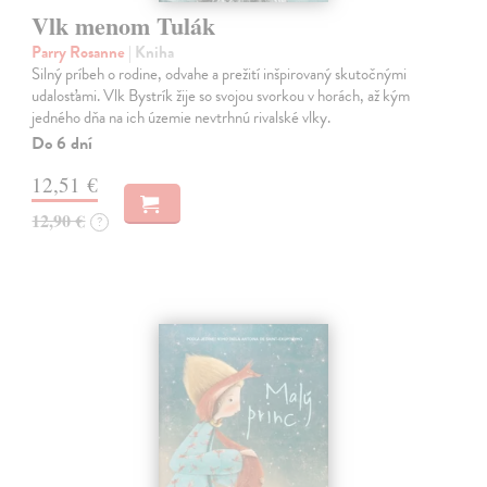
Vlk menom Tulák
Parry Rosanne
| Kniha
Silný príbeh o rodine, odvahe a prežití inšpirovaný skutočnými
udalosťami. Vlk Bystrík žije so svojou svorkou v horách, až kým
jedného dňa na ich územie nevtrhnú rivalské vlky.
Do 6 dní
12,51 €
12,90 €
?