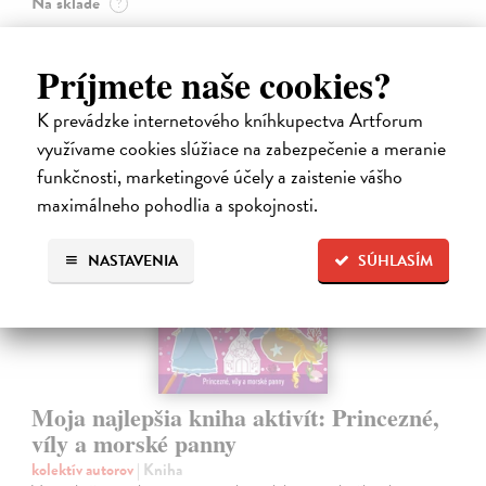
Na sklade
?
14,20 €
Príjmete naše cookies?
14,95 €
?
K prevádzke internetového kníhkupectva Artforum
využívame cookies slúžiace na zabezpečenie a meranie
funkčnosti, marketingové účely a zaistenie vášho
maximálneho pohodlia a spokojnosti.
NASTAVENIA
SÚHLASÍM
Moja najlepšia kniha aktivít: Princezné,
víly a morské panny
kolektív autorov
| Kniha