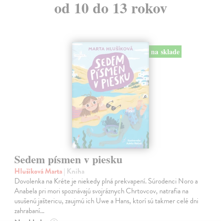
od 10 do 13 rokov
na sklade
Sedem písmen v piesku
Hlušíková Marta
| Kniha
Dovolenka na Kréte je niekedy plná prekvapení. Súrodenci Noro a
Anabela pri mori spoznávajú svojráznych Chrtovcov, natrafia na
usušenú jaštericu, zaujmú ich Uwe a Hans, ktorí sú takmer celé dni
zahrabaní…