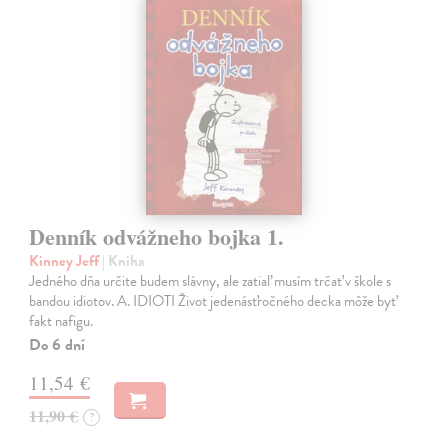
Denník odvážneho bojka 1.
Kinney Jeff
| Kniha
Jedného dňa určite budem slávny, ale zatiaľ musím trčať v škole s
bandou idiotov. A. IDIOTI Život jedenásťročného decka môže byť
fakt nafigu.
Do 6 dní
11,54 €
11,90 €
?