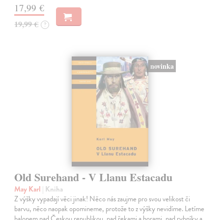
17,99 €
19,99 €
?
novinka
Old Surehand - V Llanu Estacadu
May Karl
| Kniha
Z výšky vypadají věci jinak! Něco nás zaujme pro svou velikost či
barvu, něco naopak opomineme, protože to z výšky nevidíme. Letíme
balonem nad Českou republikou, nad řekami a horami, nad rybníky a