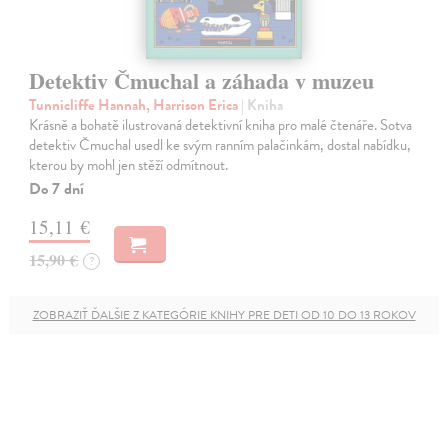
Detektiv Čmuchal a záhada v muzeu
Tunnicliffe Hannah, Harrison Erica
| Kniha
Krásně a bohatě ilustrovaná detektivní kniha pro malé čtenáře. Sotva
detektiv Čmuchal usedl ke svým ranním palačinkám, dostal nabídku,
kterou by mohl jen stěží odmítnout.
Do 7 dní
15,11 €
15,90 €
?
ZOBRAZIŤ ĎALŠIE Z KATEGÓRIE KNIHY PRE DETI OD 10 DO 13 ROKOV