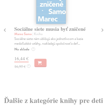
Sociálne siete musia byť zničené
S
K
Marec Samo
| Kniha
Sociálne siete nám ubližujú ako jednotlivcom a kazia
Mik
medziľudské vzťahy, rozkladajú spoločnosť a def...
Mon
o k
Na sklade
?
Na
16,44 €
23
16,95 €
?
24
Ďalšie z kategórie knihy pre deti