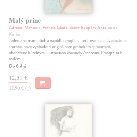
Malý princ
Adreani Manuela, Francia Giada, Saint-Exupéry Antoine de
|
Kniha
Jedno z najznámejších a najobľúbenejších literárnych diel dvadsiateho
storočia novo vychádza v originálnom grafickom spracovaní,
obohatené kúzelnými ilustráciami Manuely Andreani. Pridajte sa k
malému…
Do 6 dní
12,51 €
12,90 €
?