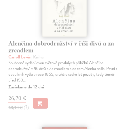
Alenčina dobrodružství v říši divů a za
zrcadlem
Carroll Lewis
| Kniha
Souborné vydání dvou světově proslulých příběhů Alenčina
dobrodružství v říši divů a Za zrcadlem a co tam Alenka našla. První z
obou knih vyšla v roce 1865, druhá o sedm let později, tedy téměř
před 150…
Zasielame do 12 dní
26,70 €
28,10 €
?