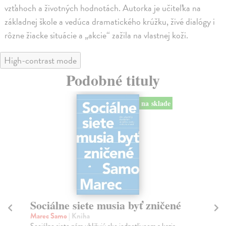
vzťahoch a životných hodnotách. Autorka je učiteľka na
základnej škole a vedúca dramatického krúžku, živé dialógy i
rôzne žiacke situácie a „akcie“ zažila na vlastnej koži.
High-contrast mode
Podobné tituly
na sklade
Sociálne siete musia byť zničené
S
K
Marec Samo
| Kniha