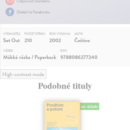
Odporučiť známemu
Zdielať na Facebooku
VYDAVATEĽ
POČET STRÁN
ROK VYDANIA
JAZYK
Set Out
210
2002
Čeština
VÄZBA
EAN
Mäkká väzba / Paperback
9788086277240
High-contrast mode
Podobné tituly
na sklade
novinka