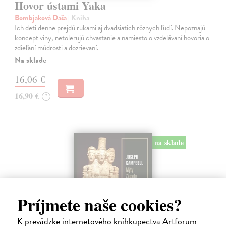
Hovor ústami Yaka
Bombjaková Daša
| Kniha
Ich deti denne prejdú rukami aj dvadsiatich rôznych ľudí. Nepoznajú
koncept viny, netolerujú chvastanie a namiesto o vzdelávaní hovoria o
zdieľaní múdrosti a dozrievaní.
Na sklade
16,06 €
16,90 €
?
na sklade
Príjmete naše cookies?
K prevádzke internetového kníhkupectva Artforum