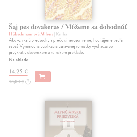
Šaj pes dovakeras / Môžeme sa dohodnúť
Hübschmannová Milena
| Kniha
Ako vznikajú predsudky a prečo si nerozumieme, hoci žijeme vedľa
seba? Výnimočná publikácia uznávanej romistky vychádza po
prvýkrát v slovenskom a rómskom preklade.
Na sklade
14,25 €
15,00 €
?