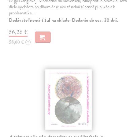
Oľgy Danglovej: Modrotlač na Slovensku, Blueprint in Slovakia. Toto
dielo vychádza po dlhom čase ako zásadná súhrnná publikácia k
problematike…
Dodávateľ nemá titul na sklade. Dodanie do cca. 30 dní.
56,26 €
58,00 €
?
Antropologie tvorby v reálných a