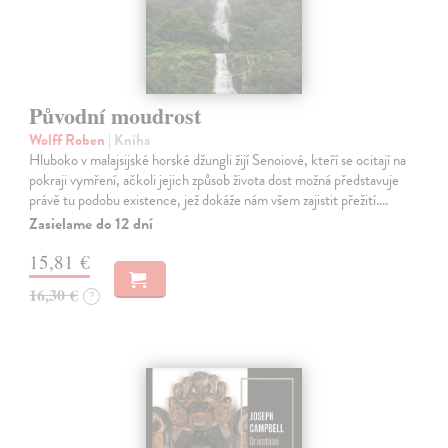
Původní moudrost
Wolff Roben
| Kniha
Hluboko v malajsijské horské džungli žijí Senoiové, kteří se ocitají na
pokraji vymření, ačkoli jejich způsob života dost možná představuje
právě tu podobu existence, jež dokáže nám všem zajistit přežití.…
Zasielame do 12 dní
15,81 €
16,30 €
?