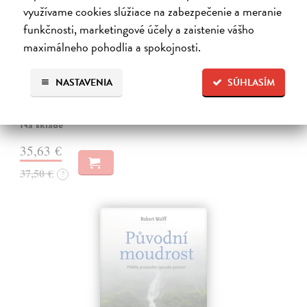
využívame cookies slúžiace na zabezpečenie a meranie
funkčnosti, marketingové účely a zaistenie vášho
Masky bohů 3. Mýty Západu
maximálneho pohodlia a spokojnosti.
Campbell Joseph
| Kniha
Kniha Mýty Západu původně vyšla v roce 1964 jako třetí svazek
monumentální čtyřdílné série Masky bohů a stejně jako nová vydání
NASTAVENIA
SÚHLASÍM
předchozích dílů, Primitivní mytologie a Orientální mytologie, i tato
kniha…
Na sklade
35,63 €
37,50 €
?