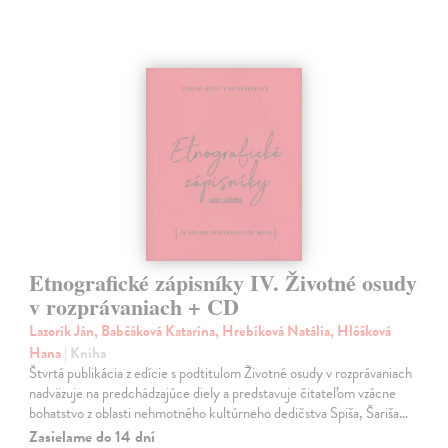
Etnografické zápisníky IV. Životné osudy
v rozprávaniach + CD
Lazorík Ján, Babčáková Katarína, Hrebíková Natália, Hlôšková
Hana
| Kniha
Štvrtá publikácia z edície s podtitulom Životné osudy v rozprávaniach
nadväzuje na predchádzajúce diely a predstavuje čitateľom vzácne
bohatstvo z oblasti nehmotného kultúrneho dedičstva Spiša, Šariša…
Zasielame do 14 dní