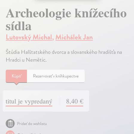
Archeologie knížecího
sídla
Lutovský Michal
,
Michálek Jan
Štúdia Halštatského dvorca a slovanského hradišťa na
Hradci u Nemětic.
Kúpiť
Rezervovať v kníhkupectve
titul je vypredaný
8,40 €
Pridať do wishlistu