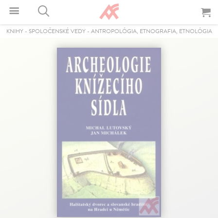
KNIHY
-
SPOLOČENSKÉ VEDY
-
ANTROPOLÓGIA, ETNOGRAFIA, ETNOLÓGIA