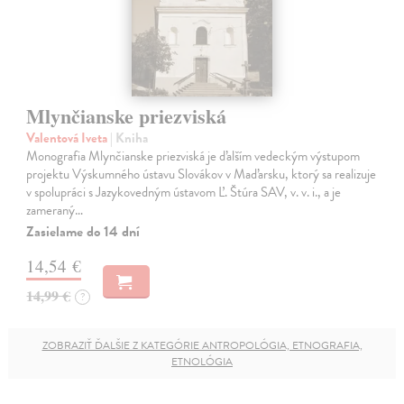
Mlynčianske priezviská
Valentová Iveta
| Kniha
Monografia Mlynčianske priezviská je ďalším vedeckým výstupom
projektu Výskumného ústavu Slovákov v Maďarsku, ktorý sa realizuje
v spolupráci s Jazykovedným ústavom Ľ. Štúra SAV, v. v. i., a je
zameraný…
Zasielame do 14 dní
14,54 €
14,99 €
?
ZOBRAZIŤ ĎALŠIE Z KATEGÓRIE ANTROPOLÓGIA, ETNOGRAFIA,
ETNOLÓGIA