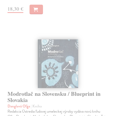
18,30 €
Modrotlač na Slovensku / Blueprint in
Slovakia
Danglová Oľga
| Kniha
Redakcia Ústredia ľudovej umeleckej výroby vydáva novú knihu