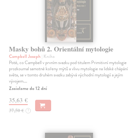
Masky bohů 2. Orientální mytologie
Campbell Joseph
| Kniha
Poté, co Campbell v prvním svazku pod titulem Primitivní mytologie
prozkoumal samotné kořeny mýtů a vlivu mytologie na lidské chápání
světa, se v tomto druhém svazku zabývá východní mytologií a jejím
vývojem.…
Zasielame do 12 dní
35,63 €
37,50 €
?