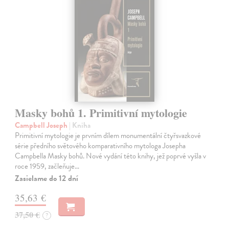
Masky bohů 1. Primitivní mytologie
Campbell Joseph
| Kniha
Primitivní mytologie je prvním dílem monumentální čtyřsvazkové
série předního světového komparativního mytologa Josepha
Campbella Masky bohů. Nové vydání této knihy, jež poprvé vyšla v
roce 1959, začleňuje…
Zasielame do 12 dní
35,63 €
37,50 €
?