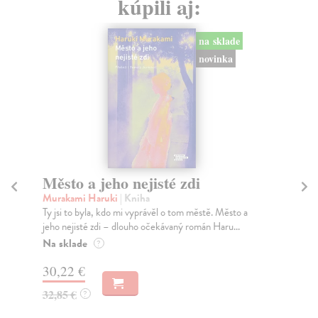
kúpili aj:
na sklade
novinka
Město a jeho nejisté zdi
So
Murakami Haruki
| Kniha
Ma
Ty jsi to byla, kdo mi vyprávěl o tom městě. Město a
Soc
jeho nejisté zdi – dlouho očekávaný román Haru...
med
Na sklade
Na
?
30,22 €
16
32,85 €
16
?