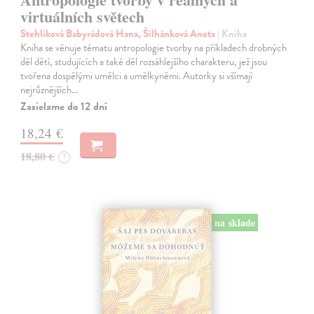
virtuálních světech
Stehlíková Babyrádová Hana, Šilhánková Aneta
| Kniha
Kniha se věnuje tématu antropologie tvorby na příkladech drobných
děl dětí, studujících a také děl rozsáhlejšího charakteru, jež jsou
tvořena dospělými umělci a umělkyněmi. Autorky si všímají
nejrůznějších…
Zasielame do 12 dní
18,24 €
18,80 €
?
na sklade