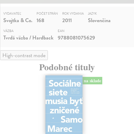
VYDAVATEĽ
POČET STRÁN
ROK VYDANIA
JAZYK
Svojtka & Co.
168
2011
Slovenčina
VÄZBA
EAN
Tvrdá väzba / Hardback
9788081075629
High-contrast mode
Podobné tituly
na sklade