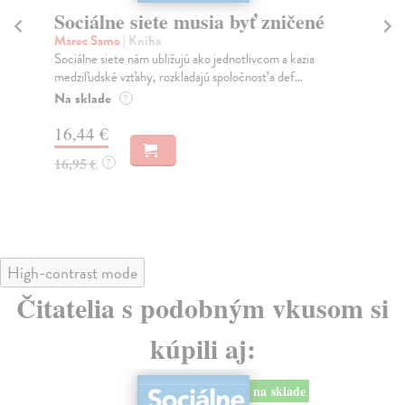
Sociálne siete musia byť zničené
S
K
Marec Samo
| Kniha
Sociálne siete nám ubližujú ako jednotlivcom a kazia
Mik
medziľudské vzťahy, rozkladajú spoločnosť a def...
Mon
o k
Na sklade
?
Na
16,44 €
23
16,95 €
?
24
High-contrast mode
Čitatelia s podobným vkusom si
kúpili aj:
na sklade