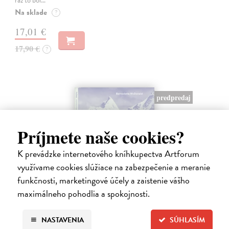
raz to bol…
Na sklade
?
17,01 €
17,90 €
?
predpredaj
Príjmete naše cookies?
K prevádzke internetového kníhkupectva Artforum
využívame cookies slúžiace na zabezpečenie a meranie
funkčnosti, marketingové účely a zaistenie vášho
maximálneho pohodlia a spokojnosti.
Výstup z tieňa
McDonald Bernadette
| Kniha
NASTAVENIA
SÚHLASÍM