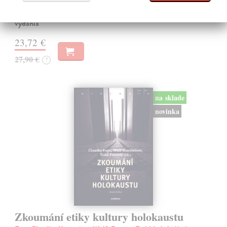
Hovorili im všelijako. Napríklad nosiči.
Predpredaj, vychádza 20.8.2026, zasielame do 5 dní od
vydania
23,72 €
27,90 €
?
na sklade
novinka
Zkoumání etiky kultury holokaustu