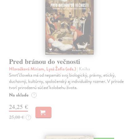
Pred bránou do večnosti
Hlavačková Miriam, Lysá Žofia (eds.)
| Kniha
Smrť človeka má od nepamäti svoj biologický, právny, etický,
duchovný, kultúrny, spoločenský aj individuálny rozmer. V prírode
tvorí prirodzenú súčasť kolobehu života.
Na sklade
?
24,25 €
25,00 €
?