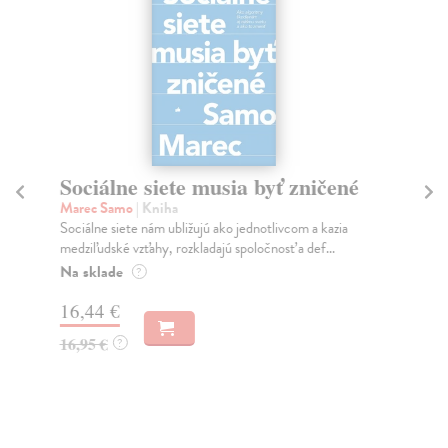
Sociálne siete musia byť zničené
S
K
Marec Samo
| Kniha
Sociálne siete nám ubližujú ako jednotlivcom a kazia
Mik
medziľudské vzťahy, rozkladajú spoločnosť a def...
Mon
o k
Na sklade
?
Na
16,44 €
23
16,95 €
?
24