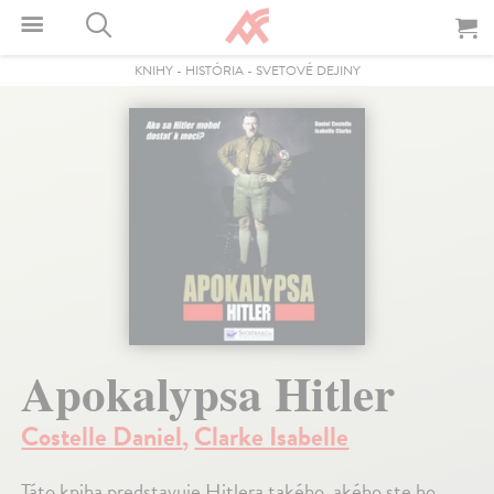
KNIHY
-
HISTÓRIA
-
SVETOVÉ DEJINY
Apokalypsa Hitler
Costelle Daniel
,
Clarke Isabelle
Táto kniha predstavuje Hitlera takého, akého ste ho