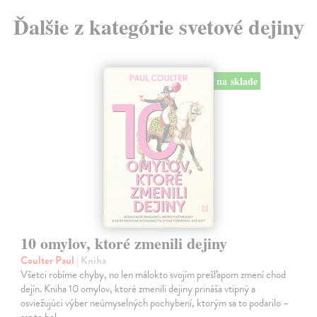
Ďalšie z kategórie svetové dejiny
na sklade
10 omylov, ktoré zmenili dejiny
Coulter Paul
| Kniha
Všetci robíme chyby, no len málokto svojím prešľapom zmení chod
dejín. Kniha 10 omylov, ktoré zmenili dejiny prináša vtipný a
osviežujúci výber neúmyselných pochybení, ktorým sa to podarilo –