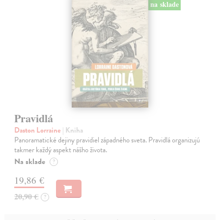
na sklade
Pravidlá
Daston Lorraine
| Kniha
Panoramatické dejiny pravidiel západného sveta. Pravidlá organizujú
takmer každý aspekt nášho života.
Na sklade
?
19,86 €
20,90 €
?