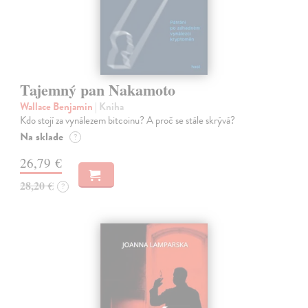
Tajemný pan Nakamoto
Wallace Benjamin
| Kniha
Kdo stojí za vynálezem bitcoinu? A proč se stále skrývá?
Na sklade
?
26,79 €
28,20 €
?