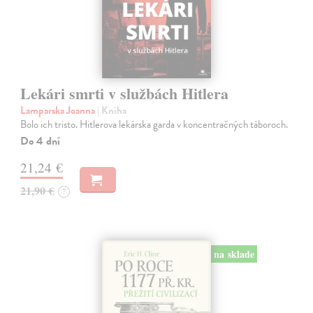
Lekári smrti v službách Hitlera
Lamparska Joanna
| Kniha
Bolo ich tristo. Hitlerova lekárska garda v koncentračných táboroch.
Do 4 dní
21,24 €
21,90 €
?
na sklade