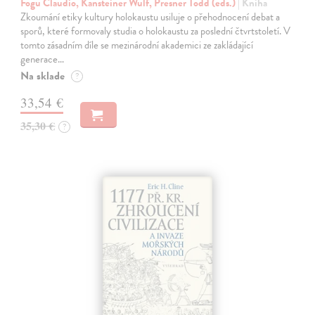
Fogu Claudio, Kansteiner Wulf, Presner Todd (eds.)
| Kniha
Zkoumání etiky kultury holokaustu usiluje o přehodnocení debat a
sporů, které formovaly studia o holokaustu za poslední čtvrtstoletí. V
tomto zásadním díle se mezinárodní akademici ze zakládající
generace…
Na sklade
?
33,54 €
35,30 €
?