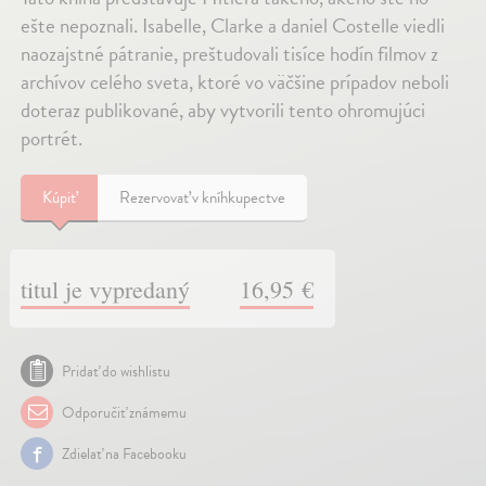
ešte nepoznali. Isabelle, Clarke a daniel Costelle viedli
naozajstné pátranie, preštudovali tisíce hodín filmov z
archívov celého sveta, ktoré vo väčšine prípadov neboli
doteraz publikované, aby vytvorili tento ohromujúci
portrét.
Kúpiť
Rezervovať v kníhkupectve
titul je vypredaný
16,95 €
Pridať do wishlistu
Odporučiť známemu
Zdielať na Facebooku