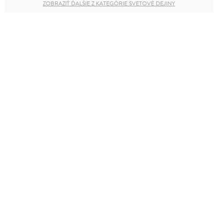
ZOBRAZIŤ ĎALŠIE Z KATEGÓRIE SVETOVÉ DEJINY