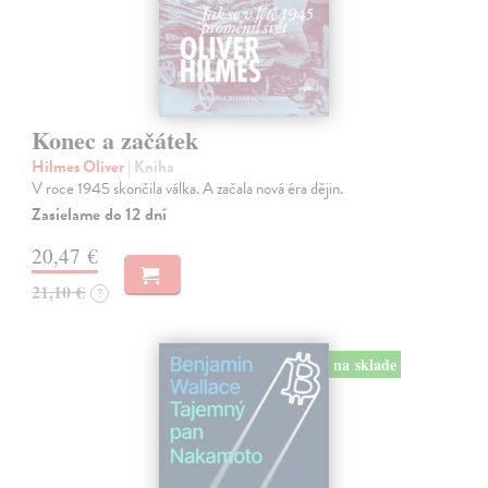
Konec a začátek
Hilmes Oliver
| Kniha
V roce 1945 skončila válka. A začala nová éra dějin.
Zasielame do 12 dní
20,47 €
21,10 €
?
na sklade