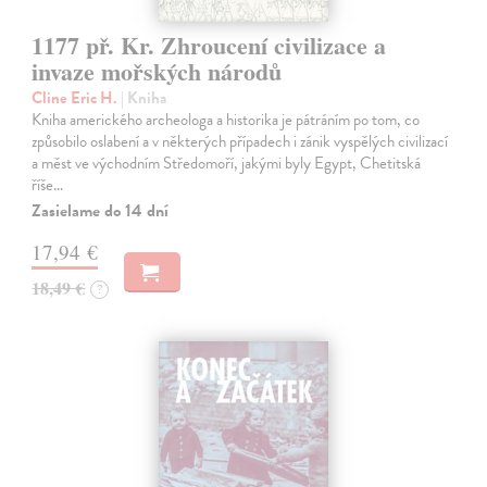
1177 př. Kr. Zhroucení civilizace a
invaze mořských národů
Cline Eric H.
| Kniha
Kniha amerického archeologa a historika je pátráním po tom, co
způsobilo oslabení a v některých případech i zánik vyspělých civilizací
a měst ve východním Středomoří, jakými byly Egypt, Chetitská
říše…
Zasielame do 14 dní
17,94 €
18,49 €
?