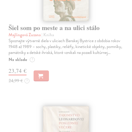
Šiel som po meste a na ulici stálo
Majlingová Zuzana
| Kniha
Spoznajte výtvarné diela v uliciach Banskej Bystrice z obdobia rokov
1948 až 1989 – sochy, plastiky, reliéfy, kinetické objekty, pomníky,
pamätníky a detské ihriská, ktoré vznikali na pozadí kultúrnej…
Na sklade
?
23,74 €
24,99 €
?