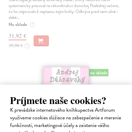
systematicky pracoval na rekonštrukcii ikonickej Poslednej večere,
čo ho inšpirovalo k napísaniu tejto knihy. Odkrýva pred nami silné i
slabé…
Na sklade
?
31,92 €
39,90 €
?
na sklade
Príjmete naše cookies?
K prevádzke internetového kníhkupectva Artforum
využívame cookies slúžiace na zabezpečenie a meranie
funkčnosti, marketingové účely a zaistenie vášho