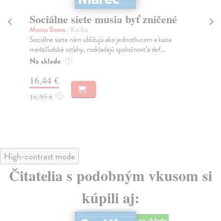
Sociálne siete musia byť zničené
S
K
Marec Samo
| Kniha
Sociálne siete nám ubližujú ako jednotlivcom a kazia
Mik
medziľudské vzťahy, rozkladajú spoločnosť a def...
Mon
o k
Na sklade
?
Na
16,44 €
23
16,95 €
?
24
High-contrast mode
Čitatelia s podobným vkusom si
kúpili aj:
na sklade