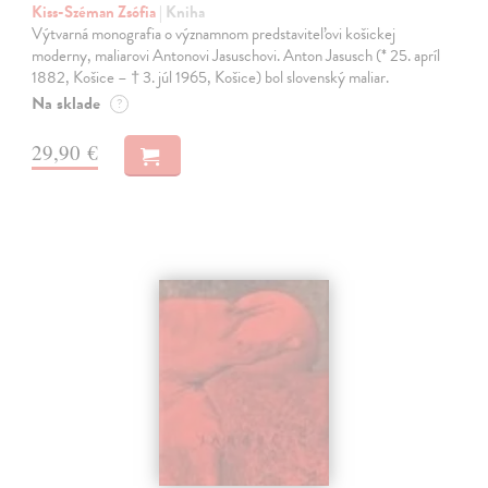
Kiss-Széman Zsófia
| Kniha
Výtvarná monografia o významnom predstaviteľovi košickej
moderny, maliarovi Antonovi Jasuschovi. Anton Jasusch (* 25. apríl
1882, Košice – † 3. júl 1965, Košice) bol slovenský maliar.
Na sklade
?
29,90 €