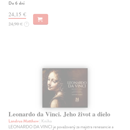
Do 6 dní
24,15 €
24,90 €
?
Leonardo da Vinci. Jeho život a dielo
Landrus Matthew
| Kniha
LEONARDO DA VINCI je považovaný za majstra renesancie a