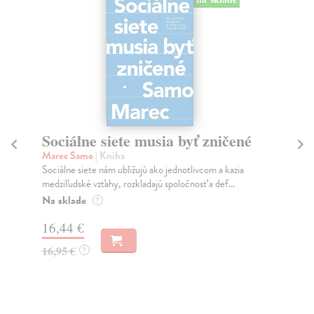
Sociálne siete musia byť zničené
S
K
Marec Samo
| Kniha
Sociálne siete nám ubližujú ako jednotlivcom a kazia
Mik
medziľudské vzťahy, rozkladajú spoločnosť a def...
Mon
o k
Na sklade
?
Na
16,44 €
23
16,95 €
?
24