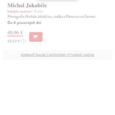
Michal Jakabčic
kolektív autorov
| Kniha
Monografia Michala Jakabčica, rodáka z Klenovca na Gemeri.
Do 4 pracovných dní
40,96 €
43,12 €
?
ZOBRAZIŤ ĎALŠIE Z KATEGÓRIE VÝTVARNÉ UMENIE