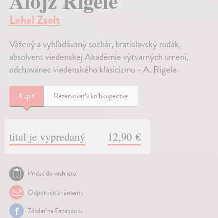
Alojz Rigele
Lehel Zsolt
Vážený a vyhľadávaný sochár, bratislavský rodák,
absolvent viedenskej Akadémie výtvarných umení,
odchovanec viedenského klasicizmu - A. Rigele.
Kúpiť
Rezervovať v kníhkupectve
titul je vypredaný
12,90 €
Pridať do wishlistu
Odporučiť známemu
Zdielať na Facebooku