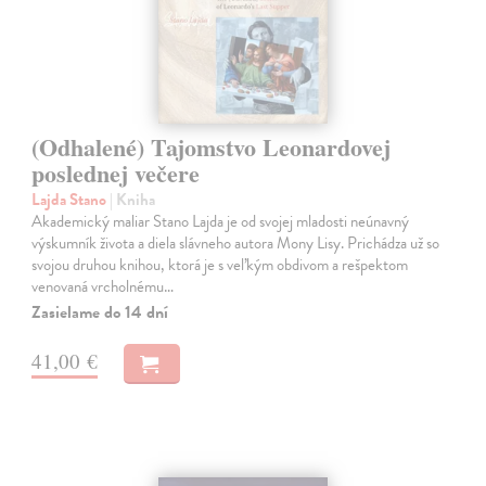
(Odhalené) Tajomstvo Leonardovej
poslednej večere
Lajda Stano
| Kniha
Akademický maliar Stano Lajda je od svojej mladosti neúnavný
výskumník života a diela slávneho autora Mony Lisy. Prichádza už so
svojou druhou knihou, ktorá je s veľkým obdivom a rešpektom
venovaná vrcholnému…
Zasielame do 14 dní
41,00 €