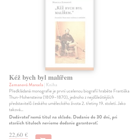
Kéž bych byl malířem
Zemanová Marcela
| Kniha
Předkládaná monografie je první ucelenou biografií hraběte Františka
Thun-Hohensteina (1809–1870), jednoho z nejdůležitějších
představitelů českého uměleckého života 2. třetiny 19. století. Jako
taková…
Dodávateľ nemá titul na sklade. Dodanie do 30 dní, pri
starších tituloch nevieme dodanie garantovať.
22,60 €