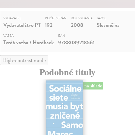
VYDAVATEĽ
POČET STRÁN
ROK VYDANIA
JAZYK
Vydavateľstvo PT
192
2008
Slovenčina
VÄZBA
EAN
Tvrdá väzba / Hardback
9788089218561
High-contrast mode
Podobné tituly
na sklade