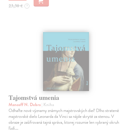
23,30 €
?
Tajomstvá umenia
Mancoff N. Debra
| Kniha
Odhaľte nové významy známych majstrovských diel! Dlho stratené
majstrovské dielo Leonarda da Vinci sa nájde skryté za stenou. V
obraze je zašifrovaná tajná správa, ktorej rozumie len vybraný okruh
ľudí.…