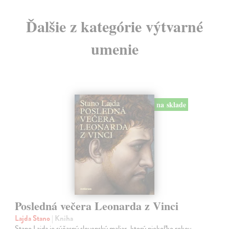
Ďalšie z kategórie výtvarné
umenie
na sklade
Posledná večera Leonarda z Vinci
Lajda Stano
| Kniha
Stano Lajda je súčasný slovenský maliar, ktorý niekoľko rokov