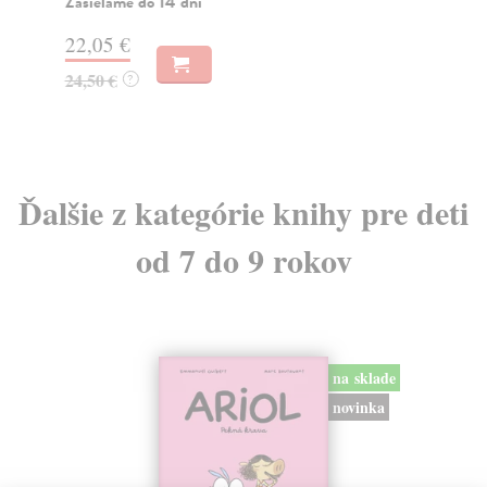
Zasielame do 14 dní
18
22,05 €
19
24,50 €
?
Ďalšie z kategórie knihy pre deti
od 7 do 9 rokov
na sklade
novinka