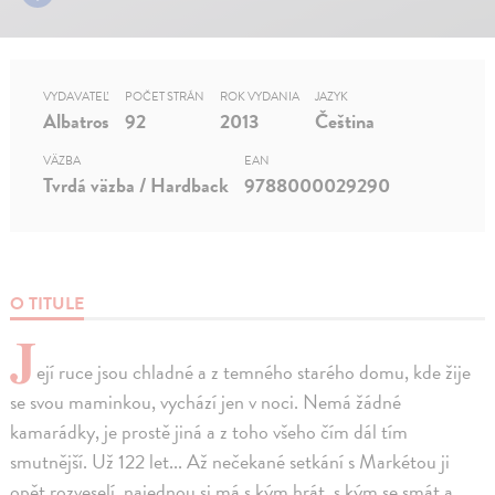
VYDAVATEĽ
POČET STRÁN
ROK VYDANIA
JAZYK
Albatros
92
2013
Čeština
VÄZBA
EAN
Tvrdá väzba / Hardback
9788000029290
O TITULE
J
ejí ruce jsou chladné a z temného starého domu, kde žije
se svou maminkou, vychází jen v noci. Nemá žádné
kamarádky, je prostě jiná a z toho všeho čím dál tím
smutnější. Už 122 let... Až nečekané setkání s Markétou ji
opět rozveselí, najednou si má s kým hrát, s kým se smát a