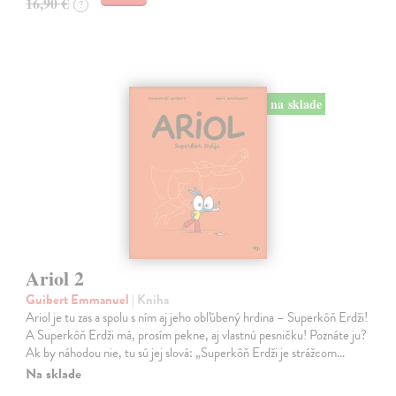
16,90 €
?
na sklade
Ariol 2
Guibert Emmanuel
| Kniha
Ariol je tu zas a spolu s ním aj jeho obľúbený hrdina – Superkôň Erdži!
A Superkôň Erdži má, prosím pekne, aj vlastnú pesničku! Poznáte ju?
Ak by náhodou nie, tu sú jej slová: „Superkôň Erdži je strážcom…
Na sklade