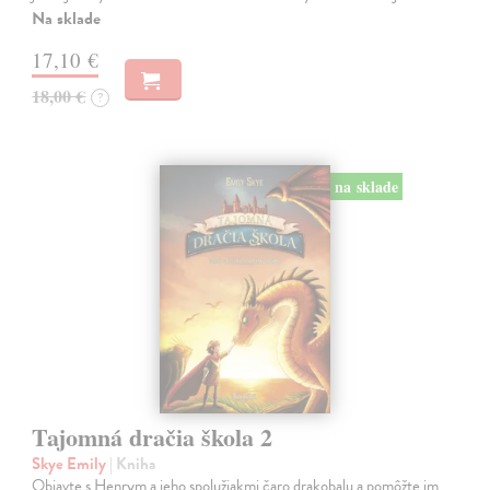
Na sklade
17,10 €
18,00 €
?
na sklade
Tajomná dračia škola 2
Skye Emily
| Kniha
Objavte s Henrym a jeho spolužiakmi čaro drakobalu a pomôžte im