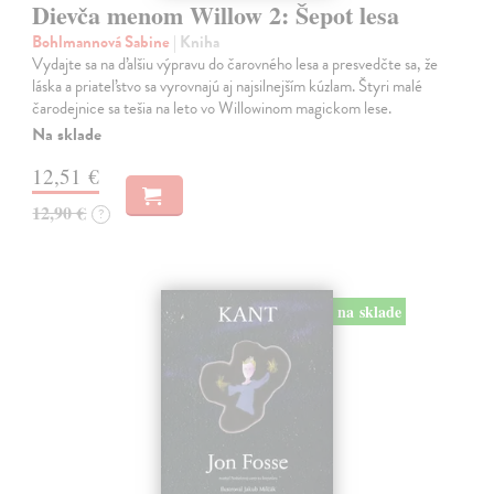
Dievča menom Willow 2: Šepot lesa
Bohlmannová Sabine
| Kniha
Vydajte sa na ďalšiu výpravu do čarovného lesa a presvedčte sa, že
láska a priateľstvo sa vyrovnajú aj najsilnejším kúzlam. Štyri malé
čarodejnice sa tešia na leto vo Willowinom magickom lese.
Na sklade
12,51 €
12,90 €
?
na sklade