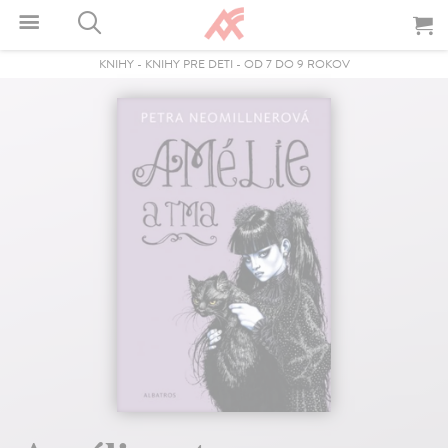
KNIHY
-
KNIHY PRE DETI
-
OD 7 DO 9 ROKOV