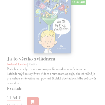
na sklade
Ja to všetko zvládnem
Jecková Lenka
| Kniha
Príbeh je veselým a úprimným pohľadom druháha Adama na
každodenný školský život. Adam s humorom opisuje, aké náročné je
pre neho ranné vstávanie, povinná školská dochádzka, hŕba zošitov či
nové slovo…
Na sklade
11,64 €