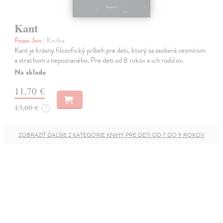
Kant
Fosse Jon
| Kniha
Kant je krásny filozofický príbeh pre deti, ktorý sa zaoberá vesmírom
a strachom z nepoznaného. Pre deti od 8 rokov a ich rodičov.
Na sklade
11,70 €
13,00 €
?
ZOBRAZIŤ ĎALŠIE Z KATEGÓRIE KNIHY PRE DETI OD 7 DO 9 ROKOV