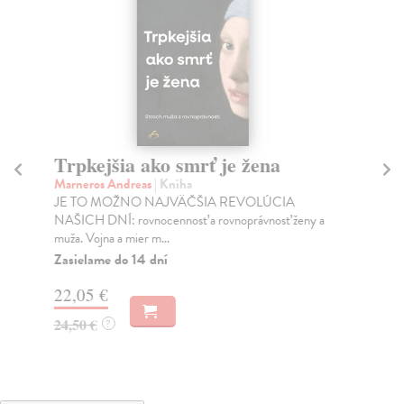
Trpkejšia ako smrť je žena
P
Marneros Andreas
| Kniha
Bor
JE TO MOŽNO NAJVÄČŠIA REVOLÚCIA
Tát
NAŠICH DNÍ: rovnocennosť a rovnoprávnosť ženy a
Bor
muža. Vojna a mier m...
Na
Zasielame do 14 dní
18
22,05 €
19
24,50 €
?