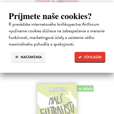
Príjmete naše cookies?
K prevádzke internetového kníhkupectva Artforum
Ariol 4
využívame cookies slúžiace na zabezpečenie a meranie
Guibert Emmanuel
| Kniha
PEŤULA je krásna a ako pekne vonia! Ariol sedí v triede rovno za ňou
funkčnosti, marketingové účely a zaistenie vášho
a vo svojich myšlienkach ju zasýpa komplimentami. Dokonca si
maximálneho pohodlia a spokojnosti.
predstavuje, ako jej hovorí, že ju miluje.
Na sklade
NASTAVENIA
SÚHLASÍM
17,10 €
18,00 €
?
na sklade