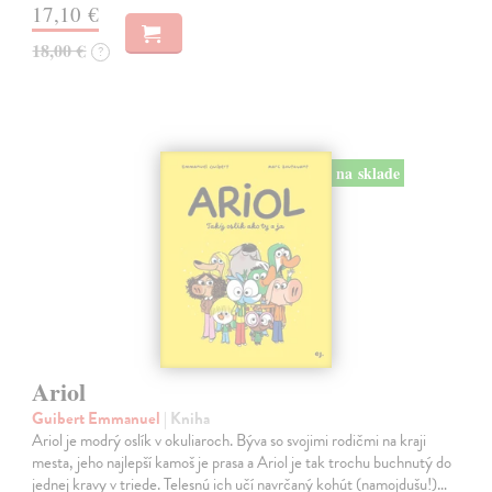
17,10 €
18,00 €
?
na sklade
Ariol
Guibert Emmanuel
| Kniha
Ariol je modrý oslík v okuliaroch. Býva so svojimi rodičmi na kraji
mesta, jeho najlepší kamoš je prasa a Ariol je tak trochu buchnutý do
jednej kravy v triede. Telesnú ich učí navrčaný kohút (namojdušu!)…