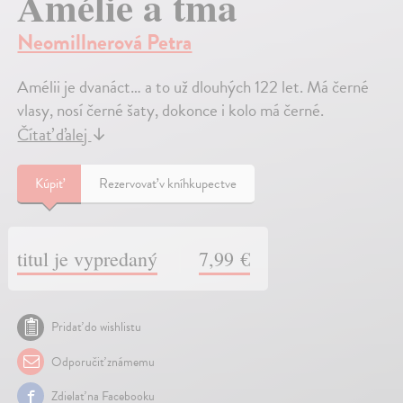
Amélie a tma
Neomillnerová Petra
Amélii je dvanáct… a to už dlouhých 122 let. Má černé
vlasy, nosí černé šaty, dokonce i kolo má černé.
Čítať ďalej
↓
Kúpiť
Rezervovať v kníhkupectve
titul je vypredaný
7,99 €
Pridať do wishlistu
Odporučiť známemu
Zdielať na Facebooku