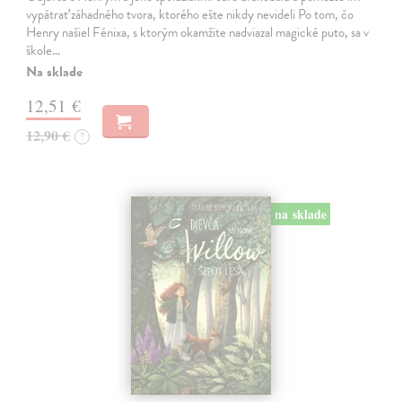
vypátrať záhadného tvora, ktorého ešte nikdy nevideli Po tom, čo
Henry našiel Fénixa, s ktorým okamžite nadviazal magické puto, sa v
škole…
Na sklade
12,51 €
12,90 €
?
na sklade