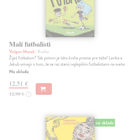
Malí futbalisti
Vešper Marek
| Kniha
Žiješ futbalom? Tak potom je táto kniha presne pre teba! Lenka a
Jakub snívajú o tom, že sa raz stanú najlepšími futbalistami na svete.
Na sklade
12,51 €
12,90 €
?
na sklade