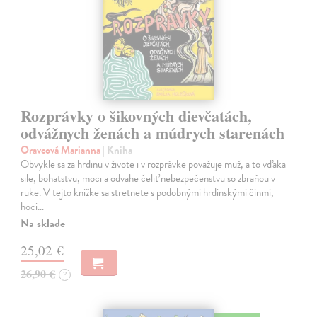
Rozprávky o šikovných dievčatách,
odvážnych ženách a múdrych starenách
Oravcová Marianna
| Kniha
Obvykle sa za hrdinu v živote i v rozprávke považuje muž, a to vďaka
sile, bohatstvu, moci a odvahe čeliť nebezpečenstvu so zbraňou v
ruke. V tejto knižke sa stretnete s podobnými hrdinskými činmi,
hoci…
Na sklade
25,02 €
26,90 €
?