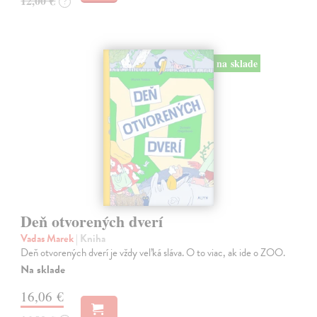
12,00 €
?
na sklade
Deň otvorených dverí
Vadas Marek
| Kniha
Deň otvorených dverí je vždy veľká sláva. O to viac, ak ide o ZOO.
Na sklade
16,06 €