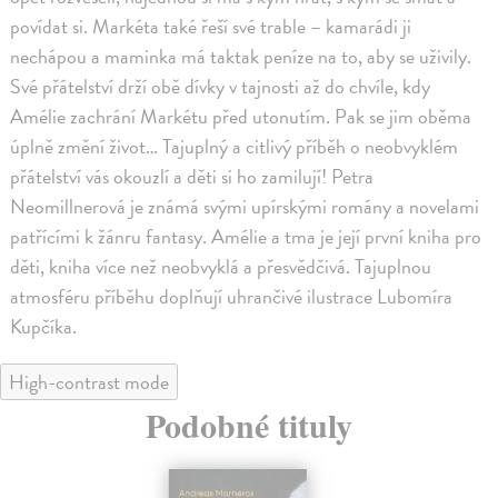
povídat si. Markéta také řeší své trable – kamarádi ji
nechápou a maminka má taktak peníze na to, aby se uživily.
Své přátelství drží obě dívky v tajnosti až do chvíle, kdy
Amélie zachrání Markétu před utonutím. Pak se jim oběma
úplně změní život… Tajuplný a citlivý příběh o neobvyklém
přátelství vás okouzlí a děti si ho zamilují! Petra
Neomillnerová je známá svými upírskými romány a novelami
patřícími k žánru fantasy. Amélie a tma je její první kniha pro
děti, kniha více než neobvyklá a přesvědčivá. Tajuplnou
atmosféru příběhu doplňují uhrančivé ilustrace Lubomíra
Kupčíka.
High-contrast mode
Podobné tituly