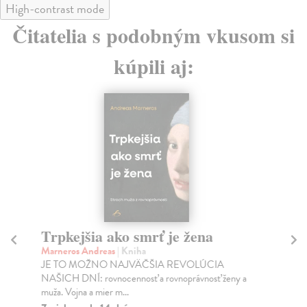
High-contrast mode
Čitatelia s podobným vkusom si
kúpili aj:
Trpkejšia ako smrť je žena
P
Marneros Andreas
| Kniha
Bor
JE TO MOŽNO NAJVÄČŠIA REVOLÚCIA
Tát
NAŠICH DNÍ: rovnocennosť a rovnoprávnosť ženy a
Bor
muža. Vojna a mier m...
Na