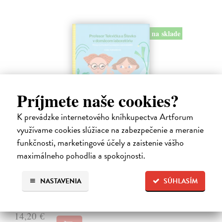
na sklade
Príjmete naše cookies?
K prevádzke internetového kníhkupectva Artforum
využívame cookies slúžiace na zabezpečenie a meranie
Profesor Tekvička a Števko v domácom
laboratóriu
funkčnosti, marketingové účely a zaistenie vášho
maximálneho pohodlia a spokojnosti.
Šušaníková Ivana
| Kniha
Vedeli ste, že si doma môžete vyrobiť soľné šperky, vlastné jogurty,
recyklovaný papier aj dúhu? Vyskúšajte so svojimi deťmi tridsať
NASTAVENIA
SÚHLASÍM
jednoduchých pokusov s bežnými predmetmi a materiálmi.
Na sklade
?
14,20 €