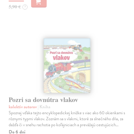
5,90 €
?
Pozri sa dovnútra vlakov
kolektív autorov
| Kniha
Spoznaj vďaka tejto encyklopedickej knižke s viac ako 60 okienkami s
rôznymi typmi vlakov. Zoznám sa s vlakmi, ktoré za slnečného dňa, za
dažďa či v snehu rachotia po koľajniciach a prevážajú cestujúcich…
Do 6 dní