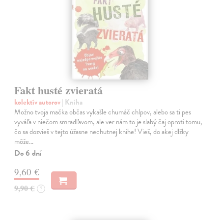
Fakt husté zvieratá
kolektív autorov
| Kniha
Možno tvoja mačka občas vykašle chumáč chlpov, alebo sa ti pes
vyváľa v niečom smradľavom, ale ver nám to je slabý čaj oproti tomu,
čo sa dozvieš v tejto úžasne nechutnej knihe! Vieš, do akej dlžky
môže…
Do 6 dní
9,60 €
9,90 €
?