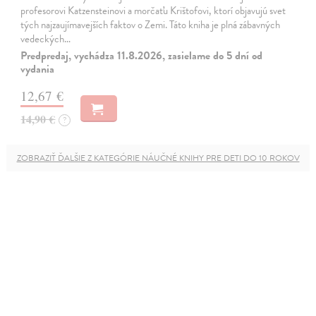
profesorovi Katzensteinovi a morčaťu Krištofovi, ktorí objavujú svet
tých najzaujímavejších faktov o Zemi. Táto kniha je plná zábavných
vedeckých…
Predpredaj, vychádza 11.8.2026, zasielame do 5 dní od
vydania
12,67 €
14,90 €
?
ZOBRAZIŤ ĎALŠIE Z KATEGÓRIE NÁUČNÉ KNIHY PRE DETI DO 10 ROKOV