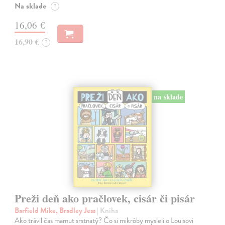
Na sklade
?
16,06 €
16,90 €
?
na sklade
Preži deň ako pračlovek, cisár či pisár
Barfield Mike, Bradley Jess
| Kniha
Ako trávil čas mamut srstnatý? Čo si mikróby mysleli o Louisovi