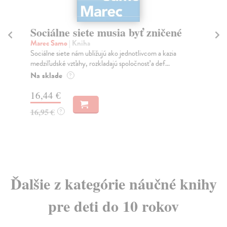
Sociálne siete musia byť zničené
S
K
Marec Samo
| Kniha
Sociálne siete nám ubližujú ako jednotlivcom a kazia
Mik
medziľudské vzťahy, rozkladajú spoločnosť a def...
Mon
o k
Na sklade
?
Na
16,44 €
23
16,95 €
?
24
Ďalšie z kategórie náučné knihy
pre deti do 10 rokov