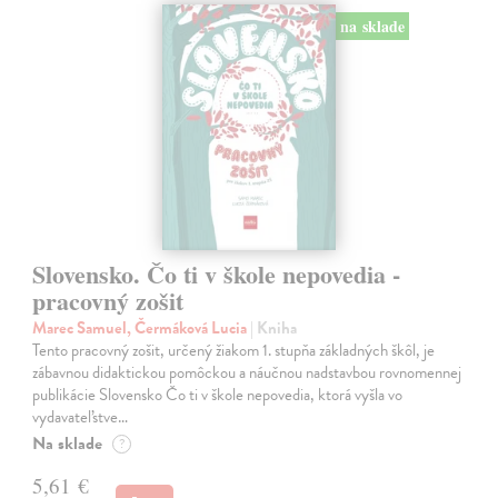
na sklade
Slovensko. Čo ti v škole nepovedia -
pracovný zošit
Marec Samuel, Čermáková Lucia
| Kniha
Tento pracovný zošit, určený žiakom 1. stupňa základných škôl, je
zábavnou didaktickou pomôckou a náučnou nadstavbou rovnomennej
publikácie Slovensko Čo ti v škole nepovedia, ktorá vyšla vo
vydavateľstve…
Na sklade
?
5,61 €