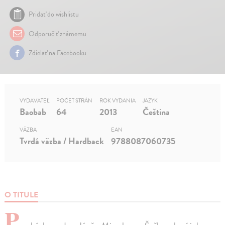
Pridať do wishlistu
Odporučiť známemu
Zdielať na Facebooku
VYDAVATEĽ
POČET STRÁN
ROK VYDANIA
JAZYK
Baobab
64
2013
Čeština
VÄZBA
EAN
Tvrdá väzba / Hardback
9788087060735
O TITULE
P