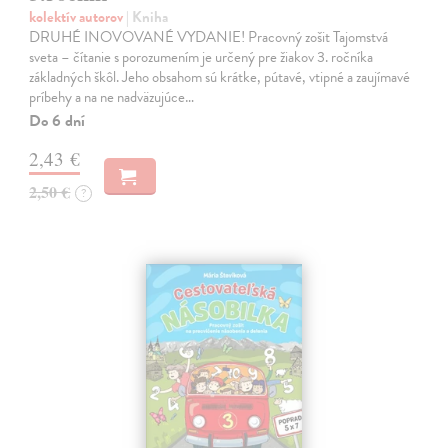
kolektív autorov
| Kniha
DRUHÉ INOVOVANÉ VYDANIE! Pracovný zošit Tajomstvá
sveta – čítanie s porozumením je určený pre žiakov 3. ročníka
základných škôl. Jeho obsahom sú krátke, pútavé, vtipné a zaujímavé
príbehy a na ne nadväzujúce…
Do 6 dní
2,43 €
2,50 €
?