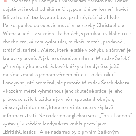
rocházka po Londýně s Miroslavem Šaškem baví i dnes:
upjaté tváře obchodníků ze City, pouliční performeři bavící
lidi ve frontě, taxíky, autobusy, gardisté, řečníci v Hyde
Parku, pohled do expozic muzeí a na stavby Christophera
Wrena a lidé – v sukních i kalhotách, s parukou i v klobouku s
chocholem, váleční vysloužilci, mlékaři, metaři, prodavači,
strážníci, turisté… Město, které je stále v pohybu a zároveň je
královsky pevné. A jak ho s úsměvem shrnul Miroslav Šašek?
„A na úplný konec obrázkové knížky o Londýně se ještě
musíme zmínit o jednom věrném příteli – o deštníku.“
Londýn se jistě proměnil, ale protože Miroslav Šašek dokázal
v každém městě vyhmátnout jeho skutečné srdce, je jeho
průvodce stále k užitku a je v něm spoustu drobných,
zábavných informací, které se na internetu v záplavě
informací ztratí. Ne nadarmo anglickou verzi „Thisis London“
vystavují v každém londýnském knihkupectví jako
„BritishClassics“. A ne nadarmo bylo prvním Šaškovým