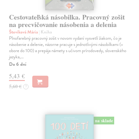
Cestovateľská násobilka. Pracovný zošit
na precvičovanie násobenia a delenia
Števíková Mária
| Kniha
Plnofarebný pracovný zošit v novom vydaní vysvetlí žiakom, čo je
násobenie a delenie, názorne pracuje s jednotlivými násobilkami (v
obore do 100) a prepája námety s učivom prírodovedy, slovenského
jazyka,…
Do 6 dní
5,43 €
5,60 €
?
na sklade