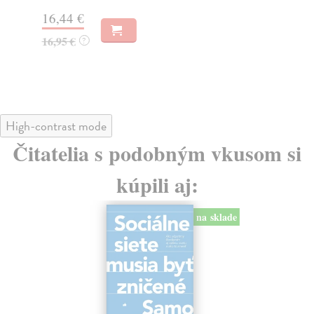
Na
16,44 €
23
16,95 €
?
24
High-contrast mode
Čitatelia s podobným vkusom si
kúpili aj:
na sklade