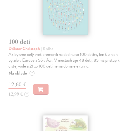
100 detí
Drösser Christoph
| Kniha
Ak by sme celý svet premenili na dedinu so 100 deťmi, len 6 z nich
by žilo v Európe a 56 v Ázii. V mestách žije 48 detí, 85 má prístup k
čistej vode a 21 zo 100 detí nemá doma elektrinu.
Na sklade
?
12,60 €
12,99 €
?