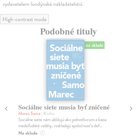
vydavatelem londýnské nakladatelství.
High-contrast mode
Podobné tituly
na sklade
Sociálne siete musia byť zničené
S
K
Marec Samo
| Kniha
Sociálne siete nám ubližujú ako jednotlivcom a kazia
Mik
medziľudské vzťahy, rozkladajú spoločnosť a def...
Mon
o k
Na sklade
?