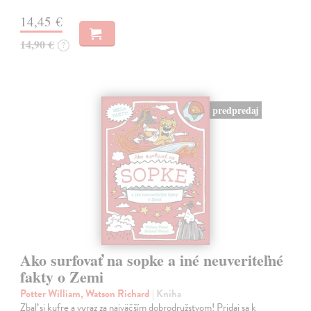
14,45 €
14,90 €
?
predpredaj
Ako surfovať na sopke a iné neuveriteľné
fakty o Zemi
Potter William, Watson Richard
| Kniha
Zbaľ si kufre a vyraz za najväčším dobrodružstvom! Pridaj sa k