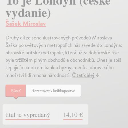
vydanie)
Šašek Miroslav
Druhý díl ze série ilustrovaných průvodců Miroslava
Šaška po světových metropolích nás zavede do Londýna:
obrovské britské metropole, která už za dobřímské říše
byla tržištěm plným obchodů a obchodníků. Dnes je spíš
tepajícím centrem bank a byznysmenů a obrovského
množství lidí mnoha národností.
Čítať ďalej
↓
Kúpiť
Rezervovať v kníhkupectve
titul je vypredaný
14,10 €